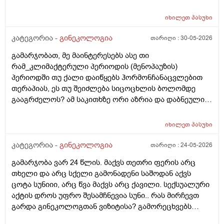
მაქვს ხოლმე და ახლა გადაცდენაა. (მოგზაურობა
მოქმედებსო,2 კვირის წინ სხვა ქალაქში გავემგვაზრე
იხილეთ
პასუხი
და იქ ვარ 10 საათის სავალი), 3 დღის წინ ტესტი
კატეგორია -
გინეკოლოგია
თარიღი :
30-05-2026
გავიკეთე ისევ უარყოფითია. შემდეგი 1 კვირის
განმავლობაში ვერ ვახერხებ მისვლას ექიმთან. არის
გამარჯობათ, მე მაინტერესებს ასე თი
რაიმე შანსი ფეხმძიმობის? აზრი აქვს განმეორებით
რამ_კლიმაქტერული პერიოდის (მენოპაუზის)
ტესტს? მენტრუაცია რეგულარული მქონდა ხოლმე28-
პერიოდში თუ ქალი დაიწყებს ჰორმონჩანაცვლებით
30 დღე შუალედი.
თერაპიას, ეს თუ შეიძლება სიცოცხლის ბოლომდე
გააგრძელოს? ამ საკითხზე ორი აზრია და დაბნეული
ვარ_ზოგი სპეციალისტი ამბობს რომ უმჯობესია
ჰორმონჩანაცვლებითი თერაპია (სიცოცხლის
იხილეთ
პასუხი
ბოლომდე) რადგან ქალს გულსისხლძარღვთა
დაავადებებსა და ალცჰაიმერის რისკს უმცირებს და
კატეგორია -
გინეკოლოგია
თარიღი :
24-05-2026
ზოგი სპეციალისტი კი ამტკიცებს რომ ეს ქალში
გამარჯობა ვარ 24 წლის. მაქვს თეთრი ფერის არც
სიმსივნურ პროცესებს უწყობს ხელს (საშვილოსნო,
თხელი და არც სქელი გამონადენი საშოდან აქვს
საკვერცხეები და უპირველესად, მკერდი). თუ
ცოტა სუნიიი, არც წვა მაქვს არც ქავილი. სექსუალური
შეიძლება, მითხრათ_დიდი მადლობა
აქტის დროს უფრო შესამჩნევია სუნი.. რას მირჩევთ
გულისხმიერებისთვის!
გარდა გინეკოლოგთან ვიზიტისა? გამორეცხვებს
სანთლებს რა შეიძლება გავიკეთო? და კიდევ