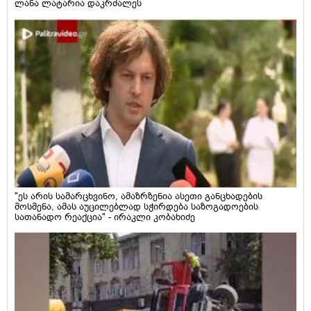
ლანა ლატარია დაკრძალეს
"ეს არის სამარცხვინო, ამაზრზენია ასეთი განცხადების
მოსმენა, ამას აუცილებლად სჭირდება საზოგადოების
სათანადო რეაქცია" - ირაკლი კობახიძე