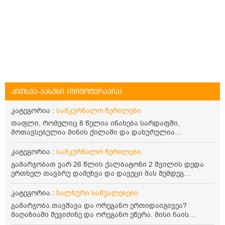
კითხვა-პასუხი (ფიტოტერაპია)
კატეგორია :
სამკურნალო წერილები
თაფლი, რომელიც 8 წელია ინახება სარდაფში,
მოთავსებულია მინის ქილაში და დახურულია
პლასტმასის სახურავით. ექნება თუ არა შენარჩუნებული
სასარგებლო თვისებები და შეიძლება თუ არა მისი
კატეგორია :
სამკურნალო წერილები
მირთმევა? გმადლობთ.
გამარჯობათ ვარ 26 წლის ქალბატონი 2 შვილის დედა
ერთხელ თავბრუ დამეხვა და დავეცი მას შემდეგ
დამეწყო შიშები ვეღარ გავდიოდი გარეთ რადგან ისევ
ასე ცუდად არ გავხდარიყავი ყურის ანთება მქონდა
კატეგორია :
ხალხური საშუალებები
მაშინ როგორც გაირკვა მას შემსეგ გავიდა 1 წელზე
გამარჯობა.თავშავა და ორეგანო ერთიდაიგივეა?
მეტინდა კიდე მეხვევა თავბრუ გარეთ გასვილისას
მაღაზიაში შევიძინე და ორეგანო ეწერა. მისი ჩაის
სახლში კარგად ვარ როცა ახსენებენ გარეთ წაავალა
დალევის წესი მაინტერესებს.რისთვის არის კარგი?