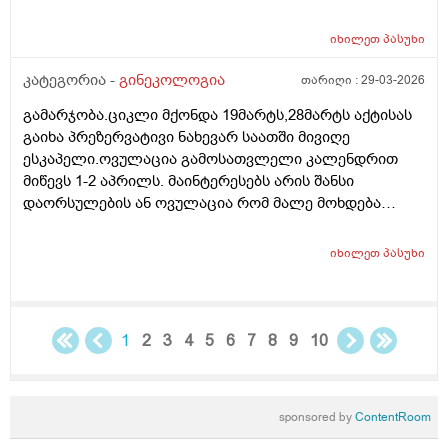
მადლობა წინასწარ
იხილეთ
პასუხი
კატეგორია -
გინეკოლოგია
თარიღი :
29-03-2026
გამარჯობა.ციკლი მქონდა 19მარტს,28მარტს აქტისას
გაიხა პრეზერვატივი ნახევარ საათში მივიღე
ესკაპელი.ოვულაცია გამოსათვლელი კალენდრით
მიწევს 1-2 აპრილს. მაინტერესებს არის შანსი
დაორსულების ან ოვულაცია რომ მალე მოხდება
ჰქონდა წამლის დალევას აზრი?ამასთან შერეულ
კვებაზე მყავს ბავშვი ხშირდ ვერ ვთავაზობ და იქნებ
იხილეთ
პასუხი
ძუძუთი კვებაც დაეხმაროს არ ჩასახვას.მადლობა.
1
2
3
4
5
6
7
8
9
10
sponsored by
ContentRoom