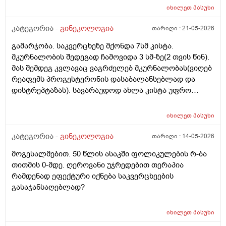
მაინტერესებს პირიდან ამომდის რაღაცნაირი სუნი
იხილეთ
პასუხი
თითქოს და კუჭიდან ამოდის ეს რისი ბრალი შეიძლება
იყოს?
კატეგორია -
გინეკოლოგია
თარიღი :
21-05-2026
გამარჯობა. საკვერცხეზე მქონდა 7სმ კისტა.
მკურნალობის შედეგად ჩამოვიდა 3 სმ-ზე(2 თვის წინ).
მას შემდეგ კვლავაც ვაგრძელებ მკურნალობას(ვიღებ
რეაფემს პროგესტერონის დასაბალანსებლად და
დისტრეპტაზას). სავარაუდოდ ახლა კისტა უფრო
შემცირებული უნდა იყოს. (2 კვირაში მაქვს ექიმთან
ვიზიტი) მსურს აპარატული მასაჟის - ენდოსფერო
იხილეთ
პასუხი
თერაპიის ჩატარება, რომელიც მთელ სხეულზე
კეთდება და ვიბრაციის მეშვეობით აუმჯობესებს
კატეგორია -
გინეკოლოგია
თარიღი :
14-05-2026
სისხლის მიმოქცევასა და ლიმფოდრენაჟს.
მოგესალმებით. 50 წლის ასაკში ფოლიკულების რ-ბა
მაინტერესებს, მუცლის არეზე დასაშვებია ეს
თითმის 0-მდე. ღეროვანი უჯრედებით თერაპია
პროცედურა?
რამდენად ეფექტური იქნება საკვერცხეების
გასაჯანსაღებლად?
იხილეთ
პასუხი