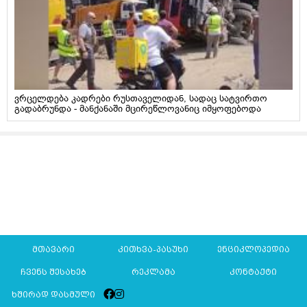
ვრცელდება კადრები რუსთაველიდან, სადაც სატვირთო
გადაბრუნდა - მანქანაში მცირეწლოვანიც იმყოფებოდა
მთავარი
კითხვა-პასუხი
ენციკლოპედია
ჩვენს შესახებ
რეკლამა
კონტაქტი
ხშირად დასმული