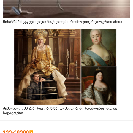
წინასწარმეტყველებები წიგნებიდან, რომლებიც რეალურად ახდა
შეშლილი იმპერატრიცების საიდუმლოებები, რომლებიც შოკში
ჩაგაგდებთ