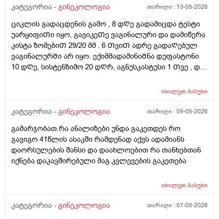
კატეგორია -
გინეკოლოგია
თარიღი :
13-05-2026
ციკლის გადაცდენის გამო , 8 დᲦე გადამიცდა ტესტი
უარყიფიᲗი იყო, გავიკეᲗე ვაგინალური და დამიწერა
კისტა ზომებიᲗ 29/20 მმ . 6 ᲗვიᲗ ადრე გადაᲦებულ
ვაგინალურᲨი არ იყო. ექიმმადამინიᲨნა დუფასტონი
10 დᲦე, სისტენზიმო 20 დᲦრ, აგნუსკასტუსი 1 Თვე , და
ციკლის მერე გაფამოწმება ეხოზე.
რამდენადსაყურადᲦებოა და Თუ დაეხმარება ეს
იხილეთ
პასუხი
წამლევი გაწოვაᲨი. Თუსხვა ექიმს მივმარᲗო?
კატეგორია -
გინეკოლოგია
თარიღი :
09-05-2026
გამარჯობათ.რა ანალიზები უნდა გაკეთდეს რო
გავიგო 41წლის ასაკში რამდენად აქვს ადამიანს
დაორსულების შანსი და დაახლოებით რა თანხებთან
იქნება დაკავშირებული მაგ კვლევების გაკეთება
იხილეთ
პასუხი
კატეგორია -
გინეკოლოგია
თარიღი :
07-05-2026