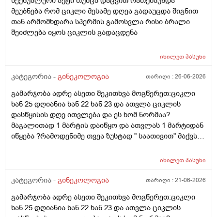
სექსუალური აქტი თუმცა დაცვით რათქმაუნდა
შებერილობის შეგრძმება...ჩემით ორციპოლი და
მეუბნება რომ ციკლი მესამე დღეა გადაუცდა შიგნით
ნოშპაც დავლიეე.... რა უნდა ვქნა
თან არმომხდარა სპერმის გამოსვლა რისი ბრალი
შეიძლება იყოს ციკლის გადაცდენა
იხილეთ
პასუხი
კატეგორია -
გინეკოლოგია
თარიღი :
26-06-2026
გამარჯობა ადრე ასეთი შეკითხვა მოგწერეთ:ციკლი
ხან 25 დღიანია ხან 22 ხან 23 და ათვლა ციკლის
დასწყისის დღე ითვლება და ეს ხომ ნორმაა?
მაგალითად 1 მარტის დაიწყო და ათვლას 1 მარტიდან
იწყება ?რამოდენიმე თვეა ზუსტად " საათივით" მაქვს
უკვე 21 დღიანი და ვიცი რომ ნორმაა, მაგრამ სულ
მეშინია კიდევ ხომ არ ჩამოიწევს? მინდა რომ 25 ან
იხილეთ
პასუხი
მეტი დღიანი იყოს.ან რატომ ჩამოდის ესე დროთა
განმავლობაში ? შესაძლოა ისევ 23 ან 25 დღიანი
კატეგორია -
გინეკოლოგია
თარიღი :
21-06-2026
გახდეს.ან რა ანალიზებია საჭირო რომ თუ
გამარჯობა ადრე ასეთი შეკითხვა მოგწერეთ:ციკლი
რამეა.ზოგადად წლებია აუტოიმონური თირეოდიტი
ხან 25 დღიანია ხან 22 ხან 23 და ათვლა ციკლის
მაქვს.ხშირად მაქვს სანერვიულო.რითი შეიძლება