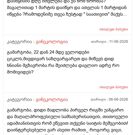
დასწყისის დღე ითვლება და ეს ხომ ნორმაა?
უნდაცკვების სახით რომ ვმართო ციკლის დღეები?
მაგალითად 1 მარტის დაიწყო და ათვლას 1 მარტიდან
პასუხიც მივიღე და არა, ყველაფერი ჩვეულებრივადაა
იწყება ?რამოდენიმე თვეა ზუსტად " საათივით" მაქვს
არც ჭარბი სისხლდება არ არის.ადრე რომ 7 დღემდე
უკვე 21 დღიანი და ვიცი რომ ნორმაა, მაგრამ სულ
გასრანდა ახლა 21 დღიანზე 4 დღიანია.თქვენ
მეშინია კიდევ ხომ არ ჩამოიწევს? მინდა რომ 25 ან
მითხარით რომ შეიმოწმეთო ტიესეიჩი და კიდევ სხვა
იხილეთ
პასუხი
მეტი დღიანი იყოს.ან რატომ ჩამოდის ესე დროთა
ჰორმონებიცო და რომელი ამ შემთხვევაში? მადლობა
განმავლობაში ? შესაძლოა ისევ 23 ან 25 დღიანი
კატეგორია -
გინეკოლოგია
თარიღი :
11-06-2026
ასაკი 40
გახდეს.ან რა ანალიზებია საჭირო რომ თუ
გამარჯობა, 22 დან 24 მდე ველოდები
რამეა.ზოგადად წლებია აუტოიმონური თირეოდიტი
ციკლს,მივდივარ საზღვარგარეთ და მიწევს დიდ
მაქვს.ხშირად მაქვს სანერვიულო.რითი შეიძლება
ხნიანი მგზავრობა.რა შეიძლება დავლიო ადრე რო
უნდაცკვების სახით რომ ვმართო ციკლის დღეები?
მომივიდეს?
იხილეთ
პასუხი
კატეგორია -
გინეკოლოგია
თარიღი :
06-06-2026
გამარჯობა, დიდი მადლობა პირველ რიგში უანგარო
და მაღალპროფესიული სამსახურისათვის, თითოეული
ადამიანისთვის რომ ეწევით თქვენი საიტის მეშვეობით!
დაინტერესებული ვარ ასეთი რამით_ როგორც ვიცი,