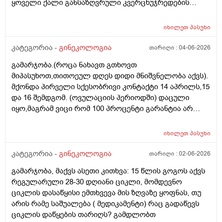
ყოველი ქალი განსაზღვრული კვერცხუჯრედების
რაოდენობით/რიცხვით იბადება. ანუ, გამოდის,
თითოელისთვის, ეს რიცხვი ინდივიდუალურია? რაზეა
იხილეთ
პასუხი
ეს დამოკიდებული?_მისი ჯანმრთელობის
(ჩვილობიდან) რომელ პროცესებზე? ქალის
კატეგორია -
გინეკოლოგია
თარიღი :
04-06-2026
ორგანიზმის/ჯანმრთელობის რომელ თავისებურებებზე
გამარჯობა.(როცა ნახავთ გთხოვთ
რომ დავუშვათ, ზოგიერთ ქალბატონს მეტი
მიპასუხოთ,თითოეულ დღეს დიდი მნიშვნელობა აქვს).
რაოდენობა აქვთ მათ ორგანიზმში
მქონდა პირველი სქესობრივი კონტაქტი 14 აპრილს,15
კვერცხუჯრედებისა, დაბადების პროცესიდან და ზოგს
და 16 შემდგომ. (ოვულაციის პერიოდში) დაცული
კი მცირე? მადლობთ!
იყო,მაგრამ ვიცი რომ 100 პროცენტი გარანტია არ
არსებობს. მენსტრუაცია(ყოველ შემთხვევაში მე ასე
ვფოქრობ რადგანაც Implantation bleeding არსებობს და
იხილეთ
პასუხი
არ მინდა ავირიო) მქონდა 24 რიცხვში,როგორც
ჩვეულებრივ 3-4 დღე,მაგრამ ადრე
კატეგორია -
გინეკოლოგია
თარიღი :
02-06-2026
მომივიდა,ველოდებოდი 1 კვირის ან 10 დღის მერე.
გამარჯობა, მაქვს ასეთი კითხვა: 15 წლის გოგოს აქვს
მალევე ვირუსი შემხვდა,სიცხე,გულისრევის
რეგულარული 28-30 დღიანი ციკლი, მომდევნო
შეგრძნებაც მქონდა. მალევე გავიკეთე
ციკლის დასაწყისი ემთხვევა მის ზღვაზე ყოფნას, თუ
ტესტი,უარყოფითი იყო. ეგ უცნაური შეგრძნება
არის რამე საშუალება ( მედიკამენტი) რაც გადაწევს
რამოდენიმე დღე მქონდა. ახლა მენტრუაციას
ციკლის დაწყების თარიღს? გამდლობთ
ველოდები,მაგრამ არ მომივიდა,შუალედი 28-32 დღე