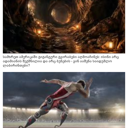
სამხრეთ ამერიკაში გიგანტური გვირაბები აღმოაჩინეს: ისინი არც
ადამიანის შექმნილია და არც ბუნების - ვინ ააშენა საიდუმლო
ლაბირინთები?