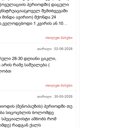
. (ოვულაციის პერიოდში) დაცული
მენსტრუაცია(ყოველ შემთხვევაში
არ მინდა ავირიო) მქონდა 24
,ველოდებოდი 1 კვირის ან 10
ნებაც მქონდა. მალევე გავიკეთე
ღე მქონდა. ახლა მენტრუაციას
იხილეთ
პასუხი
ლმე და ახლა გადაცდენაა.
ზრე და იქ ვარ 10 საათის სავალი),
თარიღი :
02-06-2026
რის განმავლობაში ვერ ვახერხებ
რული 28-30 დღიანი ციკლი,
 განმეორებით ტესტს? მენტრუაცია
 არის რამე საშუალება (
დლობთ
იხილეთ
პასუხი
თარიღი :
30-05-2026
რიოდის (მენოპაუზის) პერიოდში თუ
ლება სიცოცხლის ბოლომდე
ი სპეციალისტი ამბობს რომ
ომდე) რადგან ქალს