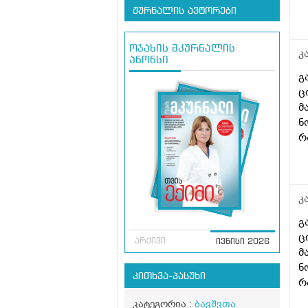
ჟურნალის ავტორები
ოჯახის მკურნალის
კ
ანონსი
გ
ც
მ
ნ
რ
ა
მ
მ
დ
კ
კ
გ
ც
არქივი
ივნისი 2026
მ
ნ
კითხვა-პასუხი
რ
ა
კატეგორია :
ბავშვთა