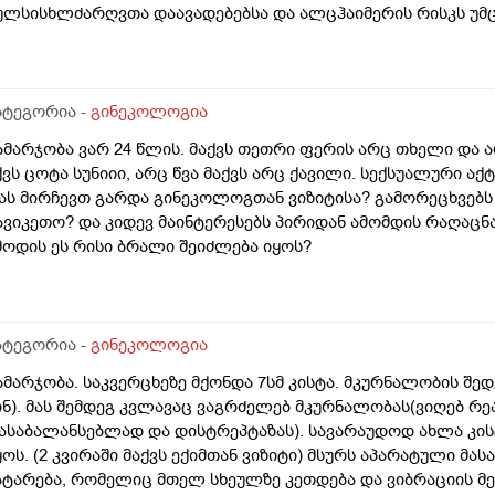
ულსისხლძარღვთა დაავადებებსა და ალცჰაიმერის რისკს უმც
მტკიცებს რომ ეს ქალში სიმსივნურ პროცესებს უწყობს ხელს 
პირველესად, მკერდი). თუ შეიძლება, მითხრათ_დიდი მადლო
ატეგორია -
გინეკოლოგია
ამარჯობა ვარ 24 წლის. მაქვს თეთრი ფერის არც თხელი და 
ქვს ცოტა სუნიიი, არც წვა მაქვს არც ქავილი. სექსუალური აქ
ას მირჩევთ გარდა გინეკოლოგთან ვიზიტისა? გამორეცხვებს
ავიკეთო? და კიდევ მაინტერესებს პირიდან ამომდის რაღაცნ
მოდის ეს რისი ბრალი შეიძლება იყოს?
ატეგორია -
გინეკოლოგია
ამარჯობა. საკვერცხეზე მქონდა 7სმ კისტა. მკურნალობის შედე
ინ). მას შემდეგ კვლავაც ვაგრძელებ მკურნალობას(ვიღებ რ
ასაბალანსებლად და დისტრეპტაზას). სავარაუდოდ ახლა კი
ყოს. (2 კვირაში მაქვს ექიმთან ვიზიტი) მსურს აპარატული მა
ატარება, რომელიც მთელ სხეულზე კეთდება და ვიბრაციის მე