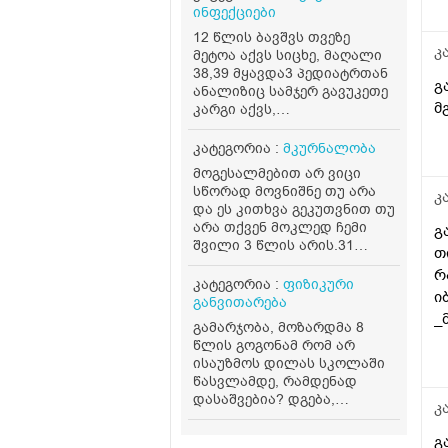
მ
ინფექციები
12 წლის ბავშვს თვეზე
კ
მეტოა აქვს სიცხე, მაღალი
38,39 მყავდა3 პედიატრთან
გ
ანალიზიც სამჯერ გავუკეთე
მ
კარგი აქვს,
მონონუკლეოზიც არ
დაუდასტურდა, 7 დღიანი
კატეგორია :
მკურნალობა
ანტიბიოტიკის მერე თითქოს
მოგესალმებით არ ვიცი
დაუკლო რამდენიმე დღე არ
სწორად მოვნიშნე თუ არა
კ
ქონდა, მერე ისევ ხან აქვს
და ეს კითხვა გეკუთვნით თუ
ხან არა, თავი სტკივა
არა თქვენ მოკლედ ჩემი
გ
მარტო, გარედან ცხელი არ
შვილი 3 წლის არის.31
თ
არის პირიქით ცივია ფეხს
მარტს გავუკეთეთ სისხლის
ვუთბობ, ისე ცივა. დამისვეს
რ
საერთო ანალიზი, ექიმმა
კატეგორია :
ფიზიკური
ვითომ ფსიქოგენური
ი
გვითხრა რომ ყველაფერი
განვითარება
ცხელება, დღესაც 38 ქონდა.
წესრიგშია მაგრამ.რკინის
_
რა ვქნა ვის მივმართო.
გამარჯობა, მოზარდმა 8
დეფიციტი აქვს ანუ
რ
დავიღალე.შემდეგი ნაბიჯი
წლის გოგონამ რომ არ
ანემიაო.დაგვინიშნა
არ ვიცი.
ო
ისაუზმოს დილას სკოლაში
ფეროზიტი ორი ბოთლი და
წასვლამდე, რამდენად
გამოგვიშვა.ბავშვმა
დასაშვებია? დგება,
რომ.დაიწყო ფეროზიტის
კ
იღვიძებს 8 საათზე,
სმა, მადაც მოემატა და
სკოლაში პირველი კვება
გ
ენერგიულად იყო, დღეს