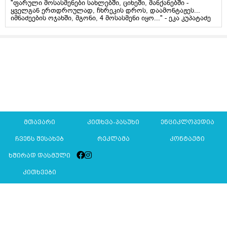
"ფარული მოსასმენები სახლებში, ციხეში, მანქანებში -
ყველგან ერთდროულად, ჩხრეკის დროს, დაამონტაჟეს...
იმნაძეების ოჯახში, მგონი, 4 მოსასმენი იყო..." - ეკა კუპატაძე
მთავარი
კითხვა-პასუხი
ენციკლოპედია
ჩვენს შესახებ
რეკლამა
კონტაქტი
ხშირად დასმული
კითხვები
Mkurnali.ge © 2016 ყველა უფლება დაცულია
მასალების გადაბეჭდვა/რეპროდუცირება აკრძალულია,
იხილეთ
მასალის გამოყენების პირობები