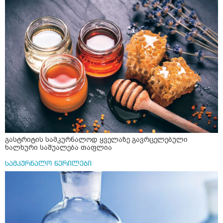
და ბრონქულ ასთმას თუ შველის ორეგანოს ჩაი?
გააჩენსო კენჭებს. ზუსტად ვერ გავიგე როგორ
მოვამზადო უსაფრთხოდ. 2) მეორე ვარიანტი
მაინტერესებს რძესთან ერთად მიღება: რძეში ჩავყარო
ერთი სუფრის კოვზის მეოთხედი ფხვნილი კურკუმა და
ჩავყარო ცოტა შავი პილპილი და ავადუღო თუ ჯერ რძე
ავადუღო, ცოტა გათბეს და მერე ჩავყარო კურკუმა? და
საღამოს ვახშამზე რომ მივიღო თუ შეიძლება? P.S მიზანი
არის ანთების საწინააღმდეგო,ანტიოქსიდანტური და
დამამშვიდებელი( მშვიდი ძილისთვის)
გასტრიტის სამკურნალოდ ყველაზე გავრცელებული
ხალხური საშუალება თაფლია
სამკურნალო წერილები