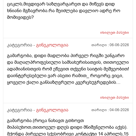
ციკლს,მივდივარ საზღვარგარეთ და მიწევს დიდ
მაქვს.ხშირად მაქვს სანერვიულო.რითი შეიძლება
ხნიანი მგზავრობა.რა შეიძლება დავლიო ადრე რო
უნდაცკვების სახით რომ ვმართო ციკლის დღეები?
მომივიდეს?
იხილეთ
პასუხი
კატეგორია -
გინეკოლოგია
თარიღი :
06-06-2026
გამარჯობა, დიდი მადლობა პირველ რიგში უანგარო
და მაღალპროფესიული სამსახურისათვის, თითოეული
ადამიანისთვის რომ ეწევით თქვენი საიტის მეშვეობით!
დაინტერესებული ვარ ასეთი რამით_ როგორც ვიცი,
ყოველი ქალი განსაზღვრული კვერცხუჯრედების
რაოდენობით/რიცხვით იბადება. ანუ, გამოდის,
თითოელისთვის, ეს რიცხვი ინდივიდუალურია? რაზეა
იხილეთ
პასუხი
ეს დამოკიდებული?_მისი ჯანმრთელობის
(ჩვილობიდან) რომელ პროცესებზე? ქალის
კატეგორია -
გინეკოლოგია
თარიღი :
04-06-2026
ორგანიზმის/ჯანმრთელობის რომელ თავისებურებებზე
გამარჯობა.(როცა ნახავთ გთხოვთ
რომ დავუშვათ, ზოგიერთ ქალბატონს მეტი
მიპასუხოთ,თითოეულ დღეს დიდი მნიშვნელობა აქვს).
რაოდენობა აქვთ მათ ორგანიზმში
მქონდა პირველი სქესობრივი კონტაქტი 14 აპრილს,15
კვერცხუჯრედებისა, დაბადების პროცესიდან და ზოგს