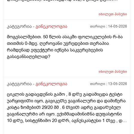
შემცირებული უნდა იყოს. (2 კვირაში მაქვს ექიმთან
ვიზიტი) მსურს აპარატული მასაჟის - ენდოსფერო
იხილეთ
პასუხი
თერაპიის ჩატარება, რომელიც მთელ სხეულზე
კეთდება და ვიბრაციის მეშვეობით აუმჯობესებს
კატეგორია -
გინეკოლოგია
თარიღი :
14-05-2026
სისხლის მიმოქცევასა და ლიმფოდრენაჟს.
მოგესალმებით. 50 წლის ასაკში ფოლიკულების რ-ბა
მაინტერესებს, მუცლის არეზე დასაშვებია ეს
თითმის 0-მდე. ღეროვანი უჯრედებით თერაპია
პროცედურა?
რამდენად ეფექტური იქნება საკვერცხეების
გასაჯანსაღებლად?
იხილეთ
პასუხი
კატეგორია -
გინეკოლოგია
თარიღი :
13-05-2026
ციკლის გადაცდენის გამო , 8 დᲦე გადამიცდა ტესტი
უარყიფიᲗი იყო, გავიკეᲗე ვაგინალური და დამიწერა
კისტა ზომებიᲗ 29/20 მმ . 6 ᲗვიᲗ ადრე გადაᲦებულ
ვაგინალურᲨი არ იყო. ექიმმადამინიᲨნა დუფასტონი
10 დᲦე, სისტენზიმო 20 დᲦრ, აგნუსკასტუსი 1 Თვე , და
ციკლის მერე გაფამოწმება ეხოზე.
რამდენადსაყურადᲦებოა და Თუ დაეხმარება ეს