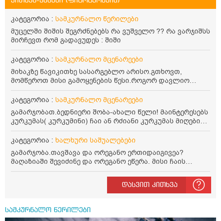
კითხვა-პასუხი (ფიტოტერაპია)
კატეგორია :
სამკურნალო წერილები
მუცელში შიშის შეგრძნებებს რა ვუშველო ?? რა ვარჯიშსს
მირჩევთ რომ გადავუდეს : შიში
კატეგორია :
სამკურნალო მცენარეები
მიხაკზე წავიკითხე სასარგებლო არისო.გთხოვთ,
მომწეროთ მისი გამოყენების წესი.როგორ დავლიო
მიხაკის ჩაი. ასევე მაინტერესებს ლეიკოციტები მაქვს
ოდნავ დაბალი და წავიკითხე ლეიკოციტების დონეს
კატეგორია :
სამკურნალო მცენარეები
მაღლა წევსო და ასეა?
გამარჯობათ.ბედნიერი შობა-ახალი წელი! მაინტერესებს
კურკუმას( კურკუმინი) ჩაი ან რძიანი კურკუმას მიღების
წესი. მაინტერესებდა და წავიკითხე ასეთი ინფორმაცია:
კურკუმას გააჩნია ანთების საწინააღმდეგო,
კატეგორია :
ხალხური საშუალებები
დამამშვიდებელი და ანტიოქსიდანტური თვისებები.ის
გამარჯობა.თავშავა და ორეგანო ერთიდაიგივეა?
უნდა მივიღოთო ცხიმთან და შავ პილპილთან ერთად
მაღაზიაში შევიძინე და ორეგანო ეწერა. მისი ჩაის
ეფექტურობის მიზნით. 1) პირველი ვარიანტი არის ჩაი:
დალევის წესი მაინტერესებს.რისთვის არის კარგი?
როგორ მივიღო კურკუმას ჩაი? უზმოზე,ჭამამდე თუ ჭამის
წავიკითხე რომ: 1 ჭიქა თბილ წყალში ჩავყაროთ 1 ჩაის
შემდეგ? თბილი წყალი უნდა დავასხათ თუ მდუღარე?
დასვით კითხვა
კოვზი დაქუცმაცებული და გამხმარი ორეგანო და
წავიკითხე რომ კურკუმას თუ დავასხამთ მდუღარე
გავაჩეროთ 10-15 წუთი, მივიღოთო ჭამიდან 1-2 საათში.
წყალს, ის დაკარგავსო სასარგებლო თვისებებს, ასევე
მიზანი: ანტიოქსიდანტური და ანთების საწინააღმდეგო
წავიკითხე რომ თუ არ ადუღდა კურკუმა წყალში, მაშინ
სამკურნალო წერილები
თვისება. სწორია ეს ინფორმაცია? უკუჩვენება რა აქვს
შეიცავო დიდი ოდენობით ოქსალატებს და თირკმელში