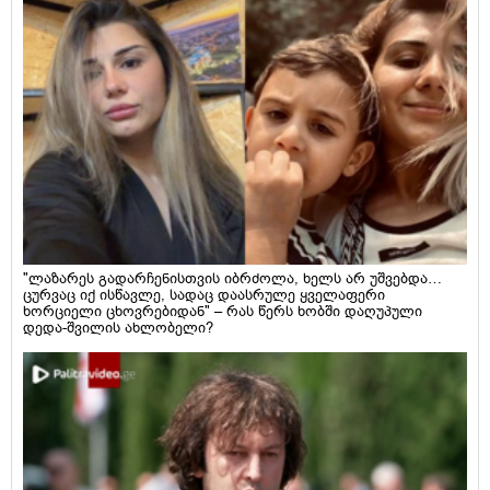
"ლაზარეს გადარჩენისთვის იბრძოლა, ხელს არ უშვებდა…
ცურვაც იქ ისწავლე, სადაც დაასრულე ყველაფერი
ხორციელი ცხოვრებიდან" – რას წერს ხობში დაღუპული
დედა-შვილის ახლობელი?