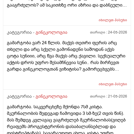
გააგრძელოს? ამ საკითხზე ორი აზრია და დაბნეული
ვარ_ზოგი სპეციალისტი ამბობს რომ უმჯობესია
ჰორმონჩანაცვლებითი თერაპია (სიცოცხლის
იხილეთ
პასუხი
ბოლომდე) რადგან ქალს გულსისხლძარღვთა
დაავადებებსა და ალცჰაიმერის რისკს უმცირებს და
კატეგორია -
გინეკოლოგია
თარიღი :
24-05-2026
ზოგი სპეციალისტი კი ამტკიცებს რომ ეს ქალში
გამარჯობა ვარ 24 წლის. მაქვს თეთრი ფერის არც
სიმსივნურ პროცესებს უწყობს ხელს (საშვილოსნო,
თხელი და არც სქელი გამონადენი საშოდან აქვს
საკვერცხეები და უპირველესად, მკერდი). თუ
ცოტა სუნიიი, არც წვა მაქვს არც ქავილი. სექსუალური
შეიძლება, მითხრათ_დიდი მადლობა
აქტის დროს უფრო შესამჩნევია სუნი.. რას მირჩევთ
გულისხმიერებისთვის!
გარდა გინეკოლოგთან ვიზიტისა? გამორეცხვებს
სანთლებს რა შეიძლება გავიკეთო? და კიდევ
მაინტერესებს პირიდან ამომდის რაღაცნაირი სუნი
იხილეთ
პასუხი
თითქოს და კუჭიდან ამოდის ეს რისი ბრალი შეიძლება
იყოს?
კატეგორია -
გინეკოლოგია
თარიღი :
21-05-2026
გამარჯობა. საკვერცხეზე მქონდა 7სმ კისტა.
მკურნალობის შედეგად ჩამოვიდა 3 სმ-ზე(2 თვის წინ).
მას შემდეგ კვლავაც ვაგრძელებ მკურნალობას(ვიღებ
რეაფემს პროგესტერონის დასაბალანსებლად და
დისტრეპტაზას). სავარაუდოდ ახლა კისტა უფრო