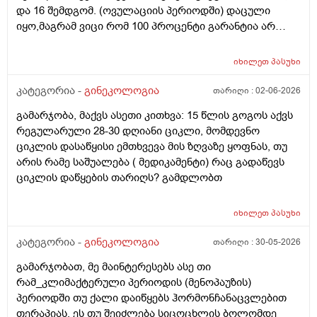
და 16 შემდგომ. (ოვულაციის პერიოდში) დაცული
კი მცირე? მადლობთ!
იყო,მაგრამ ვიცი რომ 100 პროცენტი გარანტია არ
არსებობს. მენსტრუაცია(ყოველ შემთხვევაში მე ასე
ვფოქრობ რადგანაც Implantation bleeding არსებობს და
იხილეთ
პასუხი
არ მინდა ავირიო) მქონდა 24 რიცხვში,როგორც
ჩვეულებრივ 3-4 დღე,მაგრამ ადრე
კატეგორია -
გინეკოლოგია
თარიღი :
02-06-2026
მომივიდა,ველოდებოდი 1 კვირის ან 10 დღის მერე.
გამარჯობა, მაქვს ასეთი კითხვა: 15 წლის გოგოს აქვს
მალევე ვირუსი შემხვდა,სიცხე,გულისრევის
რეგულარული 28-30 დღიანი ციკლი, მომდევნო
შეგრძნებაც მქონდა. მალევე გავიკეთე
ციკლის დასაწყისი ემთხვევა მის ზღვაზე ყოფნას, თუ
ტესტი,უარყოფითი იყო. ეგ უცნაური შეგრძნება
არის რამე საშუალება ( მედიკამენტი) რაც გადაწევს
რამოდენიმე დღე მქონდა. ახლა მენტრუაციას
ციკლის დაწყების თარიღს? გამდლობთ
ველოდები,მაგრამ არ მომივიდა,შუალედი 28-32 დღე
მაქვს ხოლმე და ახლა გადაცდენაა. (მოგზაურობა
მოქმედებსო,2 კვირის წინ სხვა ქალაქში გავემგვაზრე
იხილეთ
პასუხი
და იქ ვარ 10 საათის სავალი), 3 დღის წინ ტესტი
კატეგორია -
გინეკოლოგია
თარიღი :
30-05-2026
გავიკეთე ისევ უარყოფითია. შემდეგი 1 კვირის
განმავლობაში ვერ ვახერხებ მისვლას ექიმთან. არის
გამარჯობათ, მე მაინტერესებს ასე თი
რაიმე შანსი ფეხმძიმობის? აზრი აქვს განმეორებით
რამ_კლიმაქტერული პერიოდის (მენოპაუზის)
ტესტს? მენტრუაცია რეგულარული მქონდა ხოლმე28-
პერიოდში თუ ქალი დაიწყებს ჰორმონჩანაცვლებით
30 დღე შუალედი.
თერაპიას, ეს თუ შეიძლება სიცოცხლის ბოლომდე