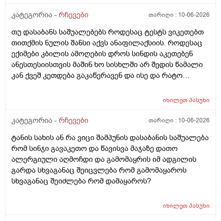
ნერვები აღარ მყოფნის.მკრჩოეთ რა სევამედზე კი
მაყროს და მექავება..მ ყან საშინლად გამოშრა ხელები
კატეგორია -
რჩევები
თარიღი :
10-06-2026
სებამედზეც და ამ ტოპიკრემოს გელზეც .ექომთან
თუ დასაბანს საშუალებებს როდესაც ტესტს ვიკეთებთ
არსად და ვერც წავალ
თითქმის ნულის შანსი აქვს ანაფილაქსიის. როდესაც
ექიმები კბილის ამოღების დროს სინდის აკეთებენ
ანესთესიისთვის მაშინ ხო სისხლში არ შედის წამალი
კან ქვეშ კეთდება გაკაწერავენ და ისე და რატო
ეუბნებიან ხოლმე თავბრო ხო არდაგეხვაო? როგორ
ახარო რატომ იკითხებიან თუ ანა ფილოქსიოზე არ
იხილეთ
პასუხი
ფიქრობენ? დათმობად ადგილობრივად შეიძლება
გამონაყარი გაჩნდე რატო არიან მზად ყოფნაში გუშინ
კატეგორია -
რჩევები
თარიღი :
10-06-2026
შეიცვლება თავბრუ დაეხვეწეს და ან კიდევ უარესი
ტანის სახის ან რა ვიცი შამპუნის დასაბანის საშუალება
რატო არ აკეთებენ ამ სინდს ყველგან და რატომ
რომ სინჯი გავაკეთო და წავისვა მაჯაზე დათო
მაინცდამაინც სპეციალურ კლინიკებში რატომ ეს
ალერგიული აღმოჩდი და გამომაყრის იმ ადგილის
შენიათ
გარდა სხვაგანაც შეიცვლება რომ გამომაყაროს
სხვაგანაც შეიძლება რომ დამაყაროს?
იხილეთ
პასუხი