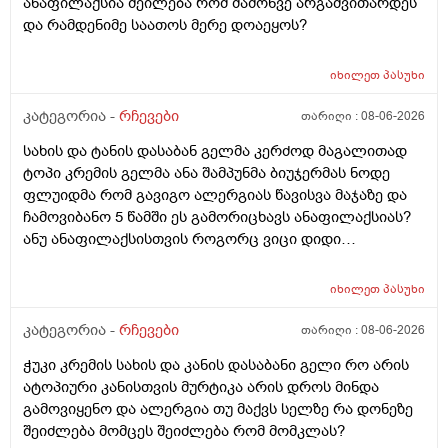
ანაფილაქსია შეილება რომ მაშონვე არგამვითარდეს
და რამდენიმე საათოს მერე დოაეყოს?
იხილეთ
პასუხი
კატეგორია -
რჩევები
თარიღი :
08-06-2026
სახის და ტანის დასაბან გელმა კერძოდ მაგალითად
ტოპი კრემის გელმა ანა შამპუნმა ბიუჯერმას ნოდე
ფლუიდმა რომ გავიგო ალერგიას წავისვა მაჯაზე და
ჩამოვიბანო 5 წამში ეს გამორიცხავს ანაფილაქსიას?
ანუ ანაფილაქსისთვის როგორც ვიცი დიდი
ფართობია საჭერო და ეს ძალიან ცოტა იმისთვის რომ
ანაფილაქცია განვითარდეს სწორია? ანუ იმ
იხილეთ
პასუხი
შემთხვევაში თუ ალერგიული გამოვდექი მე
კონკრეტული რაღაც ნივთიერების მიმართ ეს ტესტი
კატეგორია -
რჩევები
თარიღი :
08-06-2026
ანაფილაქციაში არ ჩამოგდებს მაინც ხო ეს პატარა
ჭუკი კრემის სახის და კანის დასაბანი გელი რო არის
ტესტი დიდი დიდი გამოყაროს ხო?
ატოპიური კანისთვის მურტიკა არის დროს მინდა
გამოვიყენო და ალერგია თუ მაქვს სელზე რა დონეზე
შეიძლება მომცეს შეიძლება რომ მომკლას?