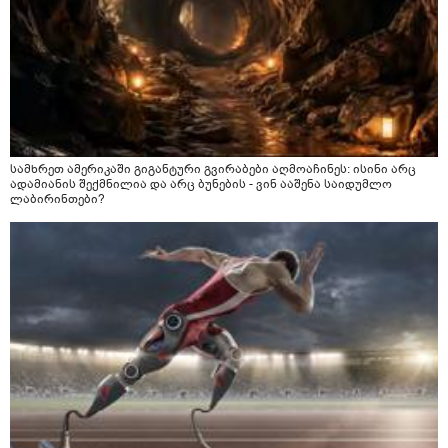
სამხრეთ ამერიკაში გიგანტური გვირაბები აღმოაჩინეს: ისინი არც
ადამიანის შექმნილია და არც ბუნების - ვინ ააშენა საიდუმლო
ლაბირინთები?