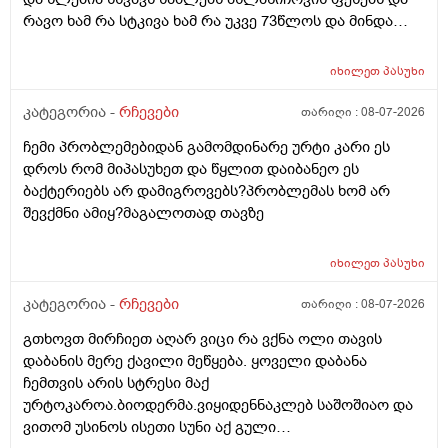
რავო ხამ რა სტკივა ხამ რა უკვე 73წლოს და მინდა
რომ ყირადღება მივაქციო დ ვიტამინი დავალებინო
და ფულინრომ არჰვაქ ვერანაირად ექიმთან ვერ
იხილეთ
პასუხი
წაიყვან.ჰოდა რომ ხალიან ვცადო და მივაღწიო
შედეგს იბ ის ექიმთან მაომც ჩავიდეს თუ თავის
კატეგორია -
რჩევები
თარიღი :
08-07-2026
ექიმთან ვერა რადგან ძვირო კდება და არგვაქ .ჰოდა
ჩემი პრობლემებიდან გამომდინარე ურტი კარი ეს
იბნის ექიმყან რომ დ ვიტამინი გაიკეთოს და უბნის
დროს რომ მიპასუხეთ და წყლით დაიბანეო ეს
ექიმის დანიშნულებას ვენდო ის ხომ კარდიოლოგი
ბაქტერიებს არ დამიგროვებს?პრობლემას ხომ არ
არაა თან დიდათ რომ ვაკვირდები არაა მცოდნე ამ
შევქმნი ამიყ?მაგალოთად თავზე
მხრივ და ვერ ვენდობი და ხომ არავნებს მამას დ
ვიტამინი თუ დაინიშნა ექიმმა უბნის ექიმმა რამდენად
სარისკოა?მის კარდიოლოგა ვერ დავირეკავ ან
იხილეთ
პასუხი
კატეგორია -
რჩევები
თარიღი :
08-07-2026
გთხოვთ მირჩიეთ აღარ ვიცი რა ვქნა ოლი თავის
დაბანის მერე ქავილი მეწყება. ყოველი დაბანა
ჩემთვის არის სტრესი მაქ
ურტოკაროა.ბიოდერმა.ვიყიდენნაკლებ საშოშიაო და
ვითომ უსინოს ისეთი სუნი აქ გული