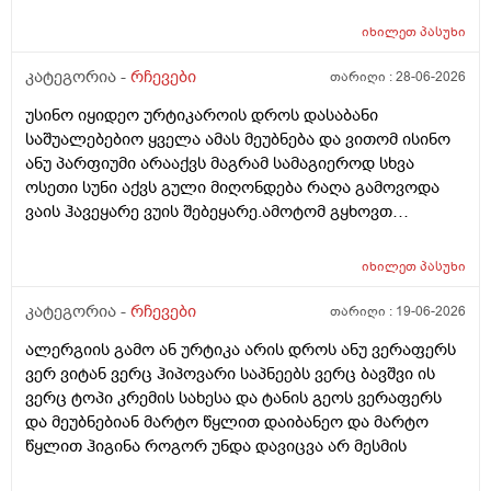
მიღონდება.ლეპეტიტოც ვიხმარე ბაბეს ექსტრა
დამატენიანებელი შამპუნიც მაგრამ ყველაფერზე
იხილეთ
პასუხი
ქავილი მეწყება დაბანიდან მეორე დღეს.აღარ
შემიხლია ვიტანკები.რამე მირჩიეთ დამპუნი რა რომ
კატეგორია -
რჩევები
თარიღი :
28-06-2026
სუნიც ქონდეს ცოტა ნორმალურო და არ
უსინო იყიდეო ურტიკაროის დროს დასაბანი
ამექავოს.ბიბხიანოს შამპუნი რომ ვიყიდო ბაბეზ3
საშუალებებიო ყველა ამას მეუბნება და ვითომ ისინო
უარესი ხომ არარის?მხოლპდ ბიბცოანის საპობს იტანს
ანუ პარფიუმი არააქვს მაგრამ სამაგიეროდ სხვა
ტანოს კანი მაგრამ შამპუნი აოხმაროა და ასე მგონია
ოსეთი სუნი აქვს გული მიღონდება რაღა გამოვოდა
ბაბე იფრო ნახია და თუ ბაბე მახლევს ქავილს ბიბჩენი
ვაის ჰავეყარე ვუის შებეყარე.ამოტომ გყხოვთ
იგრო მომცემს?სავატაუდოთ სიმშრალისგან მექავება
მომწერეთ მე ახლა ვხმარობ ბაბეა ექსტრა
რადგან დაბანის მეორე დღეს მეწყება ქავილი.ან თუ
დამატენიანებელ შამპუნს თაფლით რომ აროს იმას და
ბინჩენი უკეთესია რონელი?სხვადასხვა აქვს ბუბჩენს
იხილეთ
პასუხი
მაგას იფრო რბილი დამცოტა სილფატი აქვს თუ
ბუბჩენის შამპუნი რომ ვიყიდო იმად?
კატეგორია -
რჩევები
თარიღი :
19-06-2026
ალერგიის გამო ან ურტიკა არის დროს ანუ ვერაფერს
ვერ ვიტან ვერც ჰიპოვარი საპნეებს ვერც ბავშვი ის
ვერც ტოპი კრემის სახესა და ტანის გეოს ვერაფერს
და მეუბნებიან მარტო წყლით დაიბანეო და მარტო
წყლით ჰიგინა როგორ უნდა დავიცვა არ მესმის