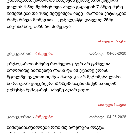
გამარჯობა, უძოლობა მაწუხებს ვერაფრით ვშველი
ცუდათ ვხდებინშოშოსგან მარტო მაშინებს ეს
დილის 4-5ზე მეძინებოდა ახლა გადადის 7-8მდე მერე
ონტელექტოც ანაფილაქსიას ახსენებს სულ დამამე
ჩამეძინება და 10ზე მეღვიძება ისევ.. ძალიან ვიტანჯები
როზა
რამე რჩევა მომეცით.... კეტილეპტი დავლიე 25მგ
მაგრამ არც იმან არ მიშველა
იხილეთ
პასუხი
კატეგორია -
რჩევები
თარიღი :
04-06-2026
ურტოკაროისნმერე რომელოც ჯერ არ გამვლია
ბოლომდე ამოზეხდა ლანი და ამ.ეტაპზე.ვობან
მცოლპდ ეყლოთ თუმცა მაინც კი არ მეჭომება ლანი
აი როგორ ვთქვაყვროს ზსეჰრხმება მაქვს თითქოს
ცემენტი შემაყარეს სახეზე აღარ ვიცო
რავქნა.დავიღალე ამდენ ექსპერომენტებშო და
წვალებაშო..სულ ბავშობიდან დღემდე ალისა საპონს
იხილეთ
პასუხი
ბხმარობდო მშვენივრად და რაც სირბელო გაამძაფრწ
2036წელს.ვეღარ ბხმღობ.მცპლპდნეყალოც კი ესეთ
კატეგორია -
რჩევები
თარიღი :
04-06-2026
შეჰრძნებას მაძლევს და ასე მგონია ვერანაირი
შამპუნმანშეიძლება რომ თუ ალერგია მოგცა
დამატენოანებელო ვერ მშველოს.პოროს დაბანოს