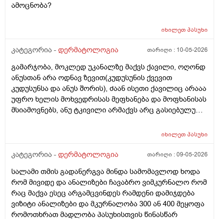
ამოცნობა?
იხილეთ
პასუხი
კატეგორია -
დერმატოლოგია
თარიღი :
10-05-2026
გამარჯობა, მოკლედ უკანალზე მაქვს ქავილი, ოღონდ
ანუსთან არა ოდნავ ზევით(კუდუსუნის ქვევით
კუდუსუნსა და ანუს შორის), ძაან ისეთი ქავილიც არააა
უფრო ხელის მოხვედრისას მეფხანება და მოფხანისას
მსიამოვნებს, ანუ ტკივილი არმაქვს არც გასიებულუ
არაა, 2 წლის წინ გავიკეთე პილონუდირ კისტის
ოპერაცია ანუ ბეწვის ჩაბრუნება(ლაზერით) მაგის მერე
იხილეთ
პასუხი
კვირაში მინიმუმ 4 ჯერ ვიბან მაგ ადგილს(მხოლოდ
წყლით) ანუ არამგონია რომ გამიმეორდეს. ჭიები
კატეგორია -
დერმატოლოგია
თარიღი :
09-05-2026
მყავდა და მაგანაც იცის ქავილი მაგრამ ანუსის
სალამი თმის გადანერგვა მინდა სამომავლოდ ხოდა
გარშემო, ჰემოროიდიც მაქვს ოდნავ, სოკო შეიძლება
რომ მივიდე და ანალიზები ჩავაბრო ვიმკურნალო რომ
იყოს? ან კანის გაღიზიანება?
რაც მაქვა ესეც არგამცვინდეს რამდენი დამიჯდება
ვიზიტი ანალიზები და მკურნალობა 300 ან 400 მეყოფა
რომოთხრათ მადლობა პასუხისთვის წინასწარ