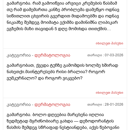
გამარჯობა. რამ გამოიწვია არვიცი კრემების წასმამ
თუ რამ დამემართა კანზე პრობლემა დამეწყო ოდნავ
სიწითლით ცხვირის გვერდით მიდამოებში და ოდნავ
ნიკაპზე შემდეგ მოიმატა ექიმმა დამინიშნა ლიპიკარ
ეგზემის მაზი თავიდან 5 დღე მომიხდა თითქმის
ამილაგა და შემდეგ ისევ თავიდან დამეწყო სიწითლე
და დაემატა წარბებს შორის . გავაგრძელე ეს ეგზემია
იხილეთ
პასუხი
მაზი მაგრამ უფრო მიუარესებდა და ახლა არაფერს
არ ვისმევ მაგრამ კანი მაქვს საშინლად გამომშრალი
კატეგორია -
დერმატოლოგია
თარიღი :
07-03-2026
და პერიოდულად ისევ მაქვს სიწითლე ვერ გავიგე
გამარჯობათ, ქვედა ტუჩზე გამომდის ხოლმე ხშირად
ზუსტად რა მჭირს მეშინია რაიმე კრემია წასმა რომ
ნახეთქი.მაინტერესებს რისი ბრალია? როგორ
უარესი არ დამემართოს რა შეიძლება გავაკეთო ?
ვუმკურნალო? და როგორ ვიკვებო?
იხილეთ
პასუხი
კატეგორია -
დერმატოლოგია
თარიღი :
28-01-2026
გამარჯობა. ბოლო დღეებია მარცხენა იღლია
ზედმეტად მგრძნობიარე გახდა — დეზოდორანტის
წასმის შემდეგ სწრაფად ნესტიანდება, აქვს წებოვანი