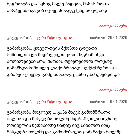
შეგრძნება და სუნიც მალე ჩნდება, მაშინ როცა
მარჯვენა იღლია იგივე პროდუქტზე სრულიად
ნორმალურად რეაგირებს და მშრალია. სიწითლე ან
ტკივილი არ მაქვს, მაგრამ აშკარა ასიმეტრიაა
იხილეთ
პასუხი
რეაქციაში. მაინტერესებს, შეიძლება თუ არა ეს იყოს
კანის გაღიზიანება, ოფლის ჯირკვლების აქტივობის
კატეგორია -
დერმატოლოგია
თარიღი :
26-01-2026
სხვაობა ან სხვა დერმატოლოგიური მიზეზი ან
გამარჯობა, ყოველთვის მქონდა ცოტათი
როგორი ტიპის მოვლას მირჩევთ ვარ 17 წლის ბიჭი
სიწითლისკენ მიდრეკილი კანი, მაგრამ სხვა
ბევრი სხვადასხვა დეზოდორანტი მიხმარია და
პრობლემები არა, შარშან თებერვალში ლოყაზე
აღმოვაჩინე რო დეზოდორანტებში არ არის საქმე
გამიჩნდა სიწითლე ლაქობრივად, სექტემბერში კი
არამედ ჩემს მარცხენა იღლიაშია. მადლობა წინასწარ
დამწყო ყოველ ღამე სიწითლე, კანი გამიუხეშდა და
პასუხისთვის
წავედი დერმატოლოგთან, დამინიშნა დერმოდექსის
საწინააღმდეგო სახის დასააბნი 6 კვირის მანძილზე,
იხილეთ
პასუხი
როზამეტი დღეგმოშვებით და აზელაინის მჟავა 15%,
ამასთან ერთად ავენის ტოლარენს კონტროლი,
კატეგორია -
დერმატოლოგია
თარიღი :
19-01-2026
მითხრა, რომ მაქვს პაპულაპოსტულოზური როზაცეა,
გამარჯობა მოკლედ ... კანი მაქვს გამომშრალი
რაც დავიწყე მკურნალობა საშინლად მომემატა
ძალიან და მისკდება ხოლმე მაგრამ დილით ვნახე
ლოყებზე გამონაყარი, სხაბოლოოდ დავიწყე
რომხელის ზედაპირზე სადაც მაგ ნაწილში არც
დოქსიციკლინის 100 მგ დალევა უკვე 10 დღეზე მეტია
მისკდება ხოლმე და გამომშრალიც არ მაქვს ხოლმე
და სახე უფრო ჩაწყნარდა, რა ვქნა როდის შევწყვიტო