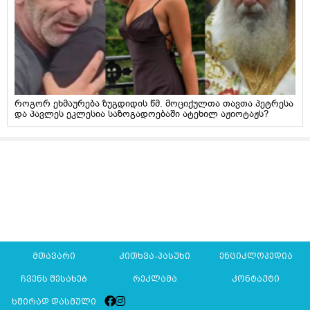
როგორ ეხმაურება ზუგდიდის წმ. მოციქულთა თავთა პეტრესა
და პავლეს ეკლესია საზოგადოებაში ატეხილ აჟიოტაჟს?
მთავარი
კითხვა-პასუხი
ენციკლოპედია
ჩვენს შესახებ
რეკლამა
კონტაქტი
ხშირად დასმული