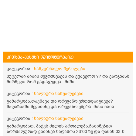
კითხვა-პასუხი (ფიტოტერაპია)
კატეგორია :
სამკურნალო წერილები
მუცელში შიშის შეგრძნებებს რა ვუშველო ?? რა ვარჯიშსს
მირჩევთ რომ გადავუდეს : შიში
კატეგორია :
ხალხური საშუალებები
გამარჯობა.თავშავა და ორეგანო ერთიდაიგივეა?
მაღაზიაში შევიძინე და ორეგანო ეწერა. მისი ჩაის
დალევის წესი მაინტერესებს.რისთვის არის კარგი?
წავიკითხე რომ: 1 ჭიქა თბილ წყალში ჩავყაროთ 1 ჩაის
კატეგორია :
ხალხური საშუალებები
კოვზი დაქუცმაცებული და გამხმარი ორეგანო და
გამარჯობათ. მაქვს ძილის პრობლემა.ჩაძინებით
გავაჩეროთ 10-15 წუთი, მივიღოთო ჭამიდან 1-2 საათში.
ნორმალურად ვიძინებ საღამოს 23:00 ზე და ღამის 03-00
მიზანი: ანტიოქსიდანტური და ანთების საწინააღმდეგო