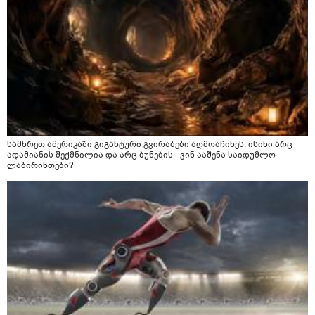
სამხრეთ ამერიკაში გიგანტური გვირაბები აღმოაჩინეს: ისინი არც
ადამიანის შექმნილია და არც ბუნების - ვინ ააშენა საიდუმლო
ლაბირინთები?