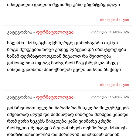
იმადგილას დილით შევნიშნე კანი გადატყავებული
დალევა?
ხელი არაფერზე არ გამიკრავს ზუსტად ვიცირომ
გამჭროდა და რაგაცა მაგრამ ეს პატარა მერე
იხილეთ
პასუხი
გადიდდა სიგრძეში და იმ ადგილას ლურჯად ამოვიდა
თხლად კანზე რა შეიძლება იყოს
კატეგორია -
დერმატოლოგია
თარიღი :
18-01-2026
სალამი. მამაკაცს აქვს ზურგზე გამონაყარი თუმცა
ზოგი მუწუკებია ზოგი კიდევ ლაქები და მაინტერესებს
სანამ დერმატოლოგთან მივალთ რა შეიძლება
გამოიყენოს ოდნავ მაინც რომ ჩაუცხრეს და ასევე
მინდა გკითხოთ პანოქსილის გელი საპონი ან ქაფი თუ
არის ეფექტური? მადლობა
იხილეთ
პასუხი
კატეგორია -
დერმატოლოგია
თარიღი :
15-01-2026
გამარჯობათ ხელები წარამარა მისკდება მილურჯდება
იშვიათად პლუს და საშინლად მიშრება მიხმება კანიდა
რომ ვხრი ხეკებს მისკდება კანი ვიხმარე კრემი
რომელიც შეიცავდა ბ ვიტამინებს თუსწორად მახსოვს
დამატენიანებლებს და მშრალის კანისთვის მაზებს