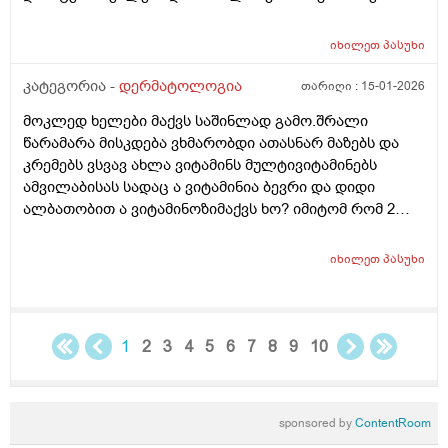
მაგრამ ისევ მიშრება ისევ მისკდება რა არის ამის
გამომწვევი მიზეზები ხშირი ხელების ბანვის გარდა და
იხილეთ
პასუხი
ხშირი ხელების ბანვის გარდა რა არის ამის
გამომწვევი მიზეზები ან რა სხვა დაავადებები
კატეგორია -
დერმატოლოგია
თარიღი :
15-01-2026
შეიძლება გამოიწვიოს ან იქნებ მირჩიოთ რაიმე ხელის
მოკლედ ხელები მაქვს საშინლად გამო.შრალი
კრემი
წარამარა მისკდება ვხმარობდი ათასნარ მაზებს და
კრემებს ვსვავ ახლა ვიტამინს მულტივიტამინებს
ამვილაბისას სადაც ა ვიტამინია ბევრი და დიდი
ალბათობით ა ვიტამინოზიმაქვს ხო? იმიტომ რომ 2
თვეა ესე ვარ რას აღარ ვისვამ მაგრან რამოდენიმე
დაბანვაზე მიუხეშდება და მისკდება შემდეგ და არის
იხილეთ
პასუხი
თუარა იმის შანსიამ დამსკდარი კანიდანრაიმე
ინფეწცია შემეჭრას ??
1
2
3
4
5
6
7
8
9
10
sponsored by
ContentRoom