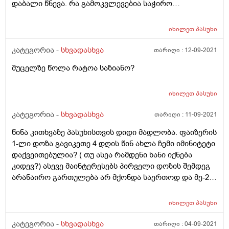
დაბალი წნევა. რა გამოკვლევებია საჭირო
რომ.გავიკეთო? მაწუხებს ასევე დიდი ხანია ბოყინი
რომ იტყვიან ხმაურიანი . თუ ვერ ამოვაბოყინე მაწვება
იხილეთ
პასუხი
კისერში და ასე მგონია ვიხრჩობი ამაზეც
მაინტერესებს თქვენი პასუხი. რაიმე დაავადებას ხომ
კატეგორია -
სხვადასხვა
თარიღი :
12-09-2021
არიწვევს ბოყინი. მადლობა.
მუცელზე წოლა რატოა საზიანო?
იხილეთ
პასუხი
კატეგორია -
სხვადასხვა
თარიღი :
11-09-2021
წინა კითხვაზე პასუხისთვის დიდი მადლობა. ფაიზერის
1-ლი დოზა გავიკეთე 4 დღის წინ ახლა ჩემი იმინიტეტი
დაქვეითებულია? ( თუ ასეა რამდენი ხანი იქნება
კიდევ?) ასევე მაინტერესებს პირველი დოზის შემდეგ
არანაირო გართულება არ მქონდა საერთოდ და მე-2
დოზაზე უფრო არი მაგის რისკი რო რამე
გამირთულდეს? ალერგიაზე არ ვამბობ მარტო. ხალხი
იხილეთ
პასუხი
კლინიკებშია მეორე დოზის მერეო ესე გავიგე. თავს
ვიცავ უფრო მეტად სახლიდანაც არ გავდივარ.
კატეგორია -
სხვადასხვა
თარიღი :
04-09-2021