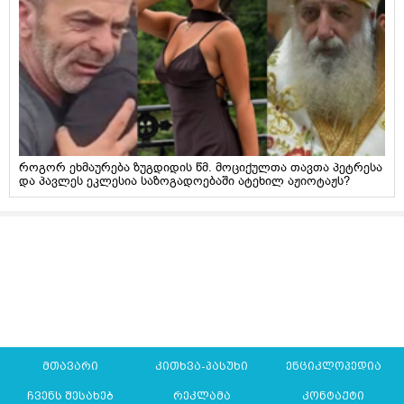
როგორ ეხმაურება ზუგდიდის წმ. მოციქულთა თავთა პეტრესა
და პავლეს ეკლესია საზოგადოებაში ატეხილ აჟიოტაჟს?
მთავარი
კითხვა-პასუხი
ენციკლოპედია
ჩვენს შესახებ
რეკლამა
კონტაქტი