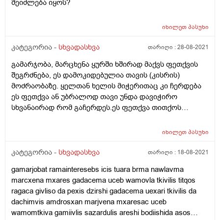
შეიძლება იყოს?
იხილეთ
პასუხი
კატეგორია -
სხვადასხვა
თარიღი :
28-08-2021
გამარჯობა, მარცხენა ყურში ხშირად მაქვს ფეთქვის
შეგრძნება, ეს დამოკიდებულია თავის (კისრის)
მოძრაობაზე. ყელთან ხელის მიჭერითაც კი ჩერდება
ეს ფეთქვა ან უბრალოდ თავი უნდა დავიჭირო
სხვანაირად რომ გაჩერდეს.ეს ფეთქვა თითქოს
ყელიდან ყურამდე გადის.ამიტომ დავიდე ყელზე ხელი
და აღმოვაჩინე რო ასე ფეთქვა ჩერდებოდა. მითხრეს
იხილეთ
პასუხი
რომ საძილე არტერიაა მანდო და ცოტა შევშინდი.
მაინტერესებს რა შეიძლება იწვევდეს ამას და
კატეგორია -
სხვადასხვა
თარიღი :
18-08-2021
რამდენად საშიშია.
gamarjobat ramainteresebs icis tuara brma nawlavma
marcxena mxares gadacema uceb wamovla tkivilis titqos
ragaca givliso da pexis dzirshi gadacema uexari tkivilis da
dachimvis amdrosxan marjvena mxaresac uceb
wamomtkiva gamiivlis sazardulis areshi bodiishida asos