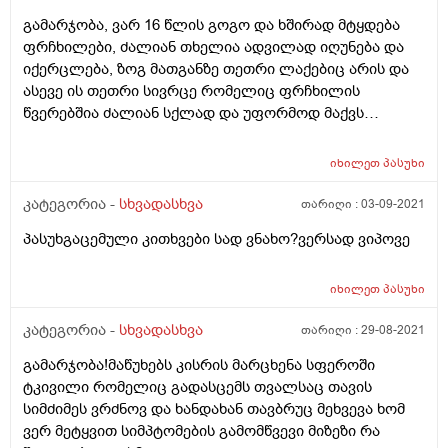
მადლობა დიდი ძალიან გვეხმარებით ხალხს.
გამარჯობა, ვარ 16 წლის გოგო და ხშირად მტყდება
ფრჩხილები, ძალიან თხელია ადვილად იღუნება და
იქერცლება, ზოგ მათგანზე თეთრი ლაქებიც არის და
ასევე ის თეთრი სივრცე რომელიც ფრჩხილის
წვერებშია ძალიან სქლად და უფორმოდ მაქვს
ზოგიერთ თითზე, ვისვამ იოდს და მარილიან წყალშიც
ვდებ ხშირად მაგრამ შესამჩნევი შედეგი არ მაქვს;
იხილეთ
პასუხი
ასევე ხშირად მეოფლება ხელის გულები და თითის
გულებზე მცირედი კანის აქერცვლაც მაქვს ზოგჯერ.
კატეგორია -
სხვადასხვა
თარიღი :
03-09-2021
რას მირჩევთ? რისი ბრალი შეიძლება იყოს?
პასუხგაცემული კითხვები სად ვნახო?ვერსად ვიპოვე
იხილეთ
პასუხი
კატეგორია -
სხვადასხვა
თარიღი :
29-08-2021
გამარჯობა!მაწუხებს კისრის მარცხენა სფეროში
ტკივილი რომელიც გადასცემს თვალსაც თავის
სიმძიმეს ვრძნოვ და ხანდახან თავბრუც მეხვევა ხომ
ვერ მეტყვით სიმპტომების გამომწვევი მიზეზი რა