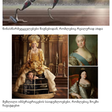
წინასწარმეტყველებები წიგნებიდან, რომლებიც რეალურად ახდა
შეშლილი იმპერატრიცების საიდუმლოებები, რომლებიც შოკში
ჩაგაგდებთ