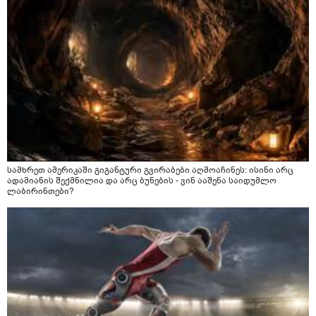
სამხრეთ ამერიკაში გიგანტური გვირაბები აღმოაჩინეს: ისინი არც
ადამიანის შექმნილია და არც ბუნების - ვინ ააშენა საიდუმლო
ლაბირინთები?