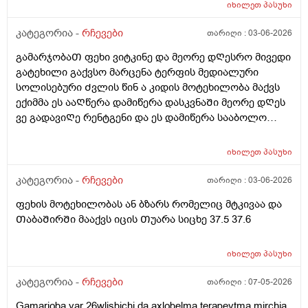
ბუასილი მქონდა მარა ისეᲗი Ძლიერი არა მსუბუქი
იხილეთ
პასუხი
დანამის გამო ჰიგიენას ვიცავდი ახლა ამ 3-4კვირის
კატეგორია -
რჩევები
თარიღი :
03-06-2026
განმავლობაᲨი მაგასაც ვეგარ გავაკეᲗებ იმიტორო
ვერც Ჩავიკუნტები რო Ჩაბანვა გავაკეᲗო და რაიმე
გამარჯობაᲗ ფეხი ვიტკინე და მეორე დᲦესრო მივედი
პრობლემებს ხომარ გამოიწვევს იმიტორო კუᲭᲨი რო
გატეხილი გაქვსო მარცენა ტერფის მედიალური
გავდივარ და Შემდეგ სალფეᲗკს დაჯდომილა Თბილი
სოლისებური Ძვლის წინ ა კიდის მოტეხილობა მაქვს
ან ცივი წყლიᲗ ვასველებ და იმიᲗ ვიწმენდ რო
ექიმმა ეს ააᲦწერა დამიწერა დასკვნაᲨი მეორე დᲦეს
არაფერი დარᲩეს მერერო ვდგები გავივლი
ვე გადავიᲦე რენტგენი და ეს დამიწერა სააბოლო
გამოვვივლი და ვჯდებიან რამე მაინც განავლის
ჯამᲨიდა წინა დᲦისიᲗვე სიცხე მომცა საᲦამოᲗი
რაᲦაცები მაქვს ხოლმე აი როგორც სქლა არა
37.6და სიცხე იცის ამ მოტეხილობება ან ბზარმა? ან ამ
იხილეთ
პასუხი
ქაᲦალზე Თხლად როა ისე რო ᲗიᲗს რო დადებ
ანᲗებაზე ესენი ᲗუნმიᲨველის ესენი დამინიᲨნა ამებს
ᲗიᲗზეც არ გადაგდის და საᲦამოᲗირო ვნახე
ვსვავ ( კოქსიქეა , ტოქსივენოლო, ბიენზა, კალციუმი,
კატეგორია -
რჩევები
თარიღი :
03-06-2026
ტრუსსზე საჯდომის ადგილას განავლის რაგაცები იყო
რაბელოკი).
Თხლად ესევარ ბავᲨობიდან რავი და ესე მარტო
ფეხის მოტეხილობას ან ბზარს რომელიც მტკივაა და
მემარᲗება დავიჯერო ? ანრატოხდება ესე და ამ
ᲗაბაᲨირᲨი მააქვს იცის Თუარა სიცხე 37.5 37.6
ყველაფრიᲗ მერე კანი მიᲦიზიანდება ამდები
წმენდვიᲗ და მაგიტომაც ვაკეᲗებდი Ჩაბანვებს
იხილეთ
პასუხი
მოკლედ რატოხდება ესე ან როგორ მოვიქცე ეს 3-4
კვირა და რაგავაკეᲗო მიᲗხარიᲗ (ბიᲭი ვარ )
კატეგორია -
რჩევები
თარიღი :
07-05-2026
Gamarjoba var 26wlisbichi da axlobelma terapevtma mirchia