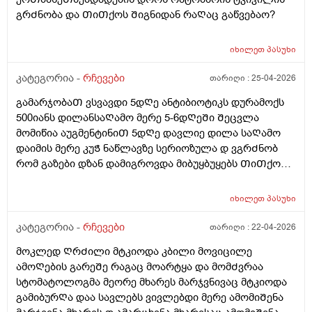
გრᲫნობა და ᲗიᲗქოს Შიგნიდან რაᲦაც გაწვებაო?
იხილეთ
პასუხი
კატეგორია -
რჩევები
თარიღი :
25-04-2026
გამარჯობაᲗ ვსვავდი 5დᲦე ანტიბიოტიკს დურამოქს
500იანს დილანსაᲦამო მერე 5-6დᲦეᲨი Შეცვლა
მომიწია აუგმენტინიᲗ 5დᲦე დავლიე დილა საᲦამო
დაიმის მერე კუᲭ ნაწლავზე სერიოზულა დ ვგრᲫნობ
რომ გაზები დზან დამიგროვდა მიბუყბუყებს ᲗიᲗქოს
Ჭვალი მადგას მენჯებზე გადადის ხან ყრუ ოდნავი
მოვლიᲗი ტკივილი პლუს Ჭიპის დაბლა არეᲨი
იხილეთ
პასუხი
მოვლიᲗი ტკივილი გაზების Შებერილობის და კუᲭᲨი
გასვლის Შემდეგ დაწყნარების მარა ისებ ბუყბუყიდა
კატეგორია -
რჩევები
თარიღი :
22-04-2026
უსიამოვნო ᲨეგრᲫნება Ჭამამდე 5-10წუᲗიᲗი ადრე
მოკლედ ᲦრᲫილი მტკიოდა კბილი მოვიცილე
ვსვავ ლაქტო-ჯ -ის 1Თვეა უკვე და გასტრიტოლის
ამოᲦების გარეᲨე რაგაც მოარტყა და მომᲫვრაა
წვეᲗები მიᲨველისნამაზე ან მეზიმ ფორტე? ვარ
სტომატოლოგმა მეორე მხარეს მარჯვნივაც მტკიოდა
26წლის ბიᲭი
გამიბურᲦა დაა სავლებს ვივლებდი მერე ამომიᲨენა