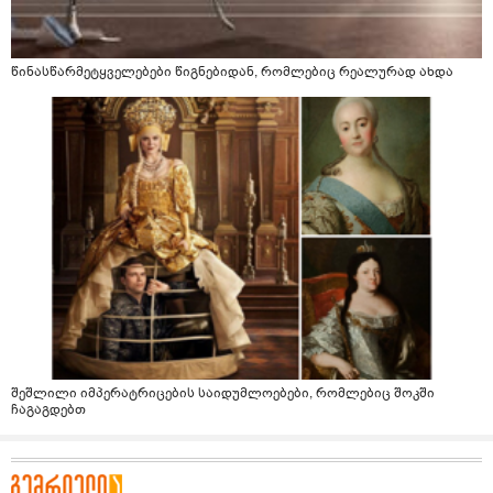
წინასწარმეტყველებები წიგნებიდან, რომლებიც რეალურად ახდა
შეშლილი იმპერატრიცების საიდუმლოებები, რომლებიც შოკში
ჩაგაგდებთ