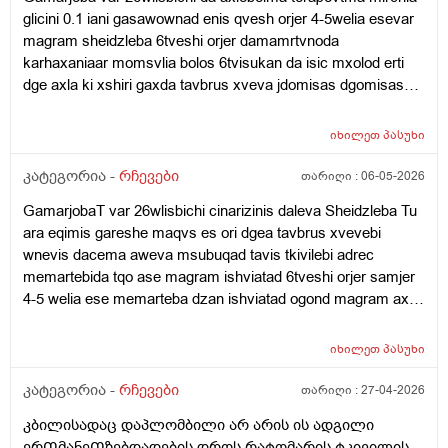
glicini 0.1 iani gasawownad enis qvesh orjer 4-5welia esevar
magram sheidzleba 6tveshi orjer damamrtvnoda
karhaxaniaar momsvlia bolos 6tvisukan da isic mxolod erti
dge axla ki xshiri gaxda tavbrus xveva jdomisas dgomisas
gulis achqareba vdgavar tu davdivar maqanevs da
sheidzleba isec damemartos rom pexze vegar avdge
იხილეთ
პასუხი
kargaxani magram mase agar dammartvnia jdomisas da
dgomisas vqanaob amis gamoadre nevrozis wamlebs
კატეგორია -
რჩევები
თარიღი :
06-05-2026
vsvavdida ar mgonia gemoglobini mqodes dabali an shaqari
GamarjobaT var 26wlisbichi cinarizinis daleva Sheidzleba Tu
26is var wneva ro gavizome 100-50ze mqonda da yava
ara eqimis gareshe maqvs es ori dgea tavbrus xvevebi
davliebamiwia roca 110-70ze vatareb yava ro davlie axla 120-
wnevis dacema aweva msubuqad tavis tkivilebi adrec
80avide da odnav ganerviulebazec ki upro mexveva tavbruda
memartebida tqo ase magram ishviatad 6tveshi orjer samjer
es wamali mishvelis an wnevas dabla xoar wevs
4-5 welia ese memarteba dzan ishviatad ogond magram axla
imena 2-3dgea zed miyolebit esevar
იხილეთ
პასუხი
კატეგორია -
რჩევები
თარიღი :
27-04-2026
კბილისადაც დაპლომბილი არ არის ის ადგილი
ერᲗმანეᲗზებდადების დროს რატომარის ტკივილის