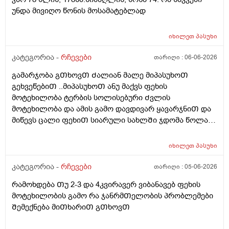
უნდა მივიღო წონის მოსამატებლად
იხილეთ
პასუხი
კატეგორია -
რჩევები
თარიღი :
06-06-2026
გამარჯობა გᲗხოვᲗ Ძალიან მალე მიპასუხოᲗ
გეხვეწებიᲗ ..მიპასუხოᲗ ანუ მაქვს ფეხის
მოტეხილობა ტერბის სოლისებური Ძვლის
მოტეხილობა და ამის გამო დავდივარ ყავარჯნიᲗ და
მიწევს ცალი ფეხიᲗ სიარული სახლᲨი ჯდომა წოლა
და სიარულიდა რატომ ვყვები ამას ასევე ტუალეტᲨი
Შესვლის დროს ფეხზე ვერ დავდგები რაᲗქმაუნდა და
იხილეთ
პასუხი
მიწევს მოᲨარდვა დაჯდომილა მოᲨარდვა და ეს რაიმე
პროქტოლოგიურ ან გასტროენტეროლოგიურ
კატეგორია -
რჩევები
თარიღი :
05-06-2026
პრობლემებს ხომარ გამოიწვებს 3-4კვირის
რამოხდება Თუ 2-3 და 4კვირავერ ვიბანავებ ფეხის
განმავლობაᲨი ან ბუასილ სწორ ნაწლავზე ხომარ
მოტეხილობის გამო რა ჯანრმᲗელობის პრობლემები
იმოქმედებს პლუს ამასᲗან ერᲗად კუᲭᲨირო
Შემექნება მიᲗხარიᲗ გᲗხოვᲗ
გავდივარ ხოლმე დილა საᲦამო აქამდე სულ
Ჩაბანვებს ვაკეᲗებდი კუᲭᲨი გასვლის Შემდეგ