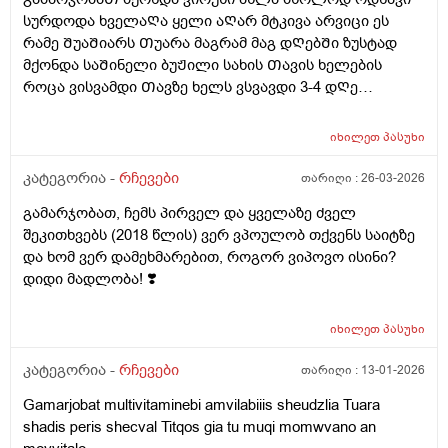
სურდოდა ხველაᲦა ყელი აᲦარ მტკივა არვიცი ეს
რამე ᲨუაᲨიარს Თუარა მაგრამ მაგ დᲦებᲨი ზუსტად
მქონდა საᲨინელი ბუᲟილი სახის Თავის ხელების
როცა ვისვამდი Თავზე ხელს ვსვავდი 3-4 დᲦე
ფერვექს და ტაიქოლს ალბად ამის გამო ? და ეესე
რომ ვიყავი ბუᲟილი რომ მქონდა ხელზე მწვანე და
იხილეთ
პასუხი
მოყვიᲗალო სისხᲩაქცევა გამიᲩნდა ხელზე მკლავზე
მოყვიᲗალო მომწვანოა არეული არაფერს არ
კატეგორია -
რჩევები
თარიღი :
26-03-2026
მიიმირტყავს ხელი მსგავსი არაფერი ყოფილა და ესე
გამარჯობათ, ჩემს პირველ და ყველაზე ძველ
უცაბედი სისხლ Ჩაქცევა რისი ბრალიია
შეკითხვებს (2018 წლის) ვერ ვპოულობ თქვენს საიტზე
და ხომ ვერ დამეხმარებით, როგორ ვიპოვო ისინი?
დიდი მადლობა! ❣️
იხილეთ
პასუხი
კატეგორია -
რჩევები
თარიღი :
13-01-2026
Gamarjobat multivitaminebi amvilabiiis sheudzlia Tuara
shadis peris shecval Titqos gia tu muqi momwvano an