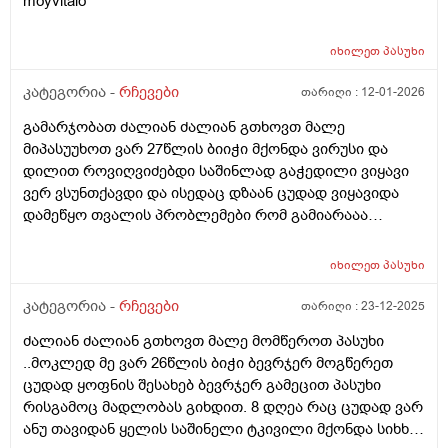
moyvitalo
იხილეთ
პასუხი
კატეგორია -
რჩევები
თარიღი :
12-01-2026
გამარჯობათ ძალიან ძალიან გთხოვთ მალე
მიპასუუხოთ ვარ 27წლის ბიიჭი მქონდა ვირუსი და
დილით როვიღვიძებდი საშინლად გაჭედილი ვიყავი
ვერ ვსუნთქავდი და ისედაც დზაან ცუდად ვიყავიდა
დამეწყო თვალის პრობლემები რომ გამიარააა
საბოოლოოოდ 2 3 დღის მერე და შესაძლებელია
თუარა რო ვირუსი თვალში ასულიიყო?? პირველ ი
იხილეთ
პასუხი
ორიდღეებში მქონდა საშინელი წვა ტკივილი თვალის
მეორე დღესაც მტკიოდა თვალი და პლუს მეწვებოდა
კატეგორია -
რჩევები
თარიღი :
23-12-2025
და ამასთანერთად თავიც ამტკივდა ძაალიან დავლიე
ძალიან ძალიან გთხოვთ მალე მომწეროთ პასუხი
ორი გამაყუჩებელი ანალგინი არ გამიარა მერე
..მოკლედ მე ვარ 26წლის ბიჭი ბევრჯერ მოგწერეთ
ნალგეზინიდა ისიც ციტა უბრალოდ სიმძიმის გრძნობა
ცუდად ყოფნის შესახებ ბევრჯერ გამეცით პასუხი
მქონდა იმისმერე 2 3 დღე გავიდა აგარ ამტკიებია
რისგამოც მადლობას გიხდით. 8 დღეა რაც ცუდად ვარ
თავი მაგრამ მარჯვენა თვალში ესე რო მქონდა
ანუ თავიდან ყელის საშინელი ტკივილი მქონდა სიხხე
დაწითლებული დედაჩემაა ლევომეციტინის წვეთები