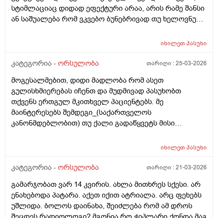
სტიმლაციაც დიდად ეფექტური არაა, არის რამე შანსი
ან საშუალება რომ ვკვებო ბუნებრივად თუ ხელოვნური
კვება დავიწყოთ ? მადლობა წინასწარ !
იხილეთ
პასუხი
კატეგორია -
ორსულობა
თარიღი :
25-03-2026
მოგესალმებით, დიდი მადლობა რომ ასეთ
გულისხმიერებას იჩენთ და მუდმივად პასუხობთ
თქვენს ერთგულ მკითხველ პაციენტებს. მე
მაინტერესებს შემდეგი_(საქართველოს
კანონმდებლობით) თუ ქალი გადაწყვეტს მისი
კვერცხუჯრედის გაყინვას, რამდენი ხნის ვადითაა ეს
(კვერცხუჯრედის კრიოპრეზერვაცია) შესაძლებელი?
იხილეთ
პასუხი
და რამდენია ყოველთვიური გადასახადი? და ყველაზე
მნიშვნელოვანი შეკითხვა_თუ, დავუშვათ, საკუთარ
კატეგორია -
ორსულობა
თარიღი :
21-03-2026
გაყინული კვერცხუჯრედების ნაწილს ქალი
გამარჯობათ ვარ 14 კვირის. ახლა მითხრეს სქესი. არ
გამოიყენებს, გაყინული კიდევ ისევ მორჩება
ენახებოდა პატარა. აქეთ იქით ატრიალა. არც ფეხებს
კლინიკაში, ამ დროს შემდგომ როგორ განვითარდება
უშლიდა. ბოლოს დაინახა, შეიძლება რომ ამ დროს
სცენარი? რა ბედი ეწევა დარჩენილ გაყინულ
შეცდეს რადიოლოგი? მგონია რო ჭიპლარი ქონდა მაგ