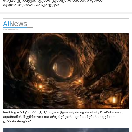
არყის კვირტები ფეხის კუნთების სპაზმის დროს
მდგომარეობას ამსუბუქებს
სამხრეთ ამერიკაში გიგანტური გვირაბები აღმოაჩინეს: ისინი არც
ადამიანის შექმნილია და არც ბუნების - ვინ ააშენა საიდუმლო
ლაბირინთები?