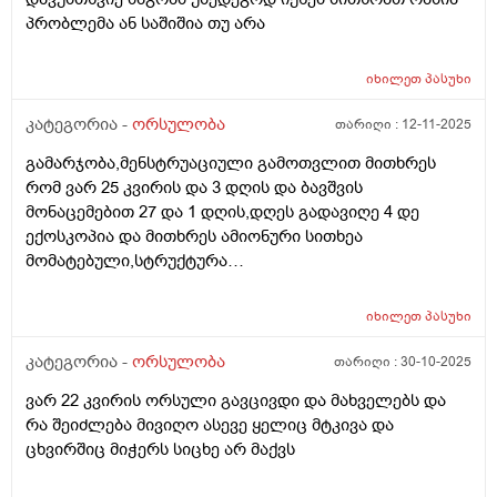
პრობლემა ან საშიშია თუ არა
იხილეთ
პასუხი
კატეგორია -
ორსულობა
თარიღი :
12-11-2025
გამარჯობა,მენსტრუაციული გამოთვლით მითხრეს
რომ ვარ 25 კვირის და 3 დღის და ბავშვის
მონაცემებით 27 და 1 დღის,დღეს გადავიღე 4 დე
ექოსკოპია და მითხრეს ამიონური სითხეა
მომატებული,სტრუქტურა
არაეთგვაროვანიმღვრიე,მითხრეს რომ შანსი მაქ
ნაადრევი მშობიარობის,მაქვს ამ ბოლოს წელის
იხილეთ
პასუხი
ტკივილი ხშირად,ყრუ ტკივილი თირკმლებისბარეში
და ხაჭოსებრი გამონადენი,ნაცხის ანალიზმა კანდიდა
კატეგორია -
ორსულობა
თარიღი :
30-10-2025
აჩვენა ერთი თვის უკან,როგორ მოვიქცე?
ვარ 22 კვირის ორსული გავცივდი და მახველებს და
რა შეიძლება მივიღო ასევე ყელიც მტკივა და
ცხვირშიც მიჭერს სიცხე არ მაქვს