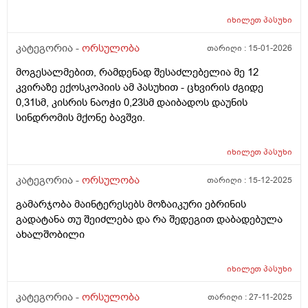
დაახლოებით 1 2 წუთი და შემდეგ მივლის , ასევე ღამე
რომ ვწევარ მაშინ მტკივა იგივე ხანგრძლივობიფ
იხილეთ
პასუხი
ოღონდ თითქოს უფრო მეტად, ბუნებრივია? 3 დღეა
რაც ასე ვარ.
კატეგორია -
ორსულობა
თარიღი :
15-01-2026
მოგესალმებით, რამდენად შესაძლებელია მე 12
კვირაზე ექოსკოპიის ამ პასუხით - ცხვირის ძგიდე
0,31სმ, კისრის ნაოჭი 0,23სმ დაიბადოს დაუნის
სინდრომის მქონე ბავშვი.
იხილეთ
პასუხი
კატეგორია -
ორსულობა
თარიღი :
15-12-2025
გამარჯობა მაინტერესებს მოზაიკური ებრინის
გადატანა თუ შეიძლება და რა შედეგით დაბადებულა
ახალშობილი
იხილეთ
პასუხი
კატეგორია -
ორსულობა
თარიღი :
27-11-2025