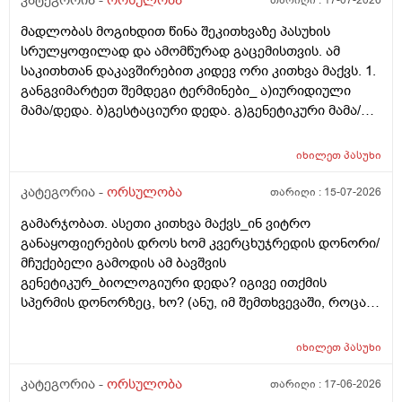
კატეგორია -
ორსულობა
თარიღი :
17-07-2026
მადლობას მოგიხდით წინა შეკითხვაზე პასუხის
სრულყოფილად და ამომწურად გაცემისთვის. ამ
საკითხთან დაკავშირებით კიდევ ორი კითხვა მაქვს. 1.
განგვიმარტეთ შემდეგი ტერმინები_ ა)იურიდიული
მამა/დედა. ბ)გესტაციური დედა. გ)გენეტიკური მამა/
დედა. გ)ბიოლოგიური მამა/დედა. და
კიდევ_მსოფლიოს მრავალ ქვეყანაში აქტიურად
იხილეთ
პასუხი
მიმდინარეობს კვერცხუჯრედის დონორად ინვიტრო
თუ ხელოვნური განაყოფიერების ცენტრებში მომუშავე
კატეგორია -
ორსულობა
თარიღი :
15-07-2026
მედიცინის მუშაკების გამოყენება/დასაქმება. ეს
გამარჯობათ. ასეთი კითხვა მაქვს_ინ ვიტრო
რამდენად გავრცელებულია საქართველოში?
განაყოფიერების დროს ხომ კვერცხუჯრედის დონორი/
მჩუქებელი გამოდის ამ ბავშვის
გენეტიკურ_ბიოლოგიური დედა? იგივე ითქმის
სპერმის დონორზეც, ხო? (ანუ, იმ შემთხვევაში, როცა
თავისი სპერმით ან კვერცხუჯრედით ვერ ბადებს
წყვილი) და კიდევ_თუ მედიცინა აბორტს ჩასახული
იხილეთ
პასუხი
ბავშვის მკვლელობად აღიარებს, იგივე ითქმის ხო,
როცა ლაბორატორიაში, სინჯარაში
კატეგორია -
ორსულობა
თარიღი :
17-06-2026
განაყოფიერებული ემბრიონის დაბადება აღარ სურთ