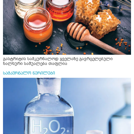
მანიპულაციები რომ თავს მოიკლავდა თუ წამოვიდოდი
მისგან ეს ტოქსიკური ურთიერთობა დავასრულე ეხლა
ისებ ასე ვარ თავბრუხვევებით და როგორ მოვიქცეე
არვიცი ბოდიში ცოყა არულად მიწერია
გასტრიტის სამკურნალოდ ყველაზე გავრცელებული
ხალხური საშუალება თაფლია
სამკურნალო წერილები