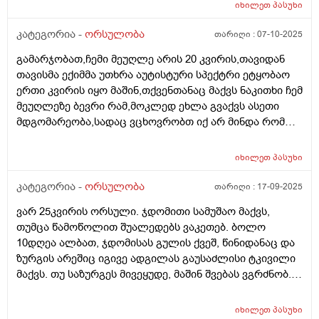
იხილეთ
პასუხი
კატეგორია -
ორსულობა
თარიღი :
07-10-2025
გამარჯობათ,ჩემი მეუღლე არის 20 კვირის,თავიდან
თავისმა ექიმმა უთხრა აუტისტური სპექტრი ეტყობაო
ერთი კვირის იყო მაშინ,თქვენთანაც მაქვს ნაკითხი ჩემ
მეუღლეზე ბევრი რამ,მოკლედ ეხლა გვაქვს ასეთი
მდგომარეობა,სადაც ვცხოვრობთ იქ არ მინდა რომ
იმშობიაროს,გვინდა თბილისში,დავუკავშირდით
ექიმს,გაცვლაგგამოცვლის ფურცლი
იხილეთ
პასუხი
გაკეთებულია,ახალ ექიმს რომ უთხრა როგორც
მკურნალობდა ჩემი მეუღლე ძალიან გაკვირვებული
კატეგორია -
ორსულობა
თარიღი :
17-09-2025
დარჩა და ჩვენც ვნერვიულობთ ცოტა არ
ვარ 25კვირის ორსული. ჯდომითი სამუშაო მაქვს,
იყოს,ორსულობა მიდის ძალიან
თუმცა წამოწოლით შუალედებს ვაკეთებ. ბოლო
კარგად,გემახსოვრებით ალბათ მარიხუანას
10დღეა ალბათ, ჯდომისას გულის ქვეშ, წინიდანაც და
მომხმარებელი ვიყავი და გვეშინოდა ბავშვის
ზურგის არეშიც იგივე ადგილას გაუსაძლისი ტკივილი
ჯანმრთელობის მხრივ.თქვენ კი აგვიხსენით რომ
მაქვს. თუ საზურგეს მივეყუდე, მაშინ შვებას ვგრძნობ.
მარიხუანა ხელა უშლის ჩასახვას და არა ჩასახულ
ნაყოფს ხომ არ ავნებს, რა შეიძლება იყოს, რამე
ნაყოფსო,ეს ექიმი კიდევ გვაშინებდა ასე იქნება ისე
ორგანოს აწვება ამ დროს?
იქნევაო,მოკლედ არვიცი ყველას ინდივიდუალური
იხილეთ
პასუხი