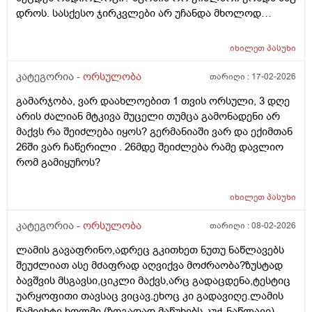
კვერცხუჯრედებს?_თუ მათ ვადა გასდით,
დროს. სასქესო ჯირკვლები არ უჩანდა მხოლოდ
გამოიყენებენ მანამ სხვა ქალის
სიგრძე გამოჩნდა ბიჭის.
გასანაყოფიერებლად, ე.წ "დონორის" სურვილის
მიუხედავად? თუ არ შეწუხდებით, დეტალურად რომ
იხილეთ
პასუხი
ამიხსნათ ამ ყველაფრის იურიდიული მხარე? უღრმესი
კატეგორია -
ორსულობა
თარიღი :
17-02-2026
მადლობა!
გამარჯობა, ვარ დაახლოებით 1 თვის ორსული, 3 დღე
არის ძალიან მტკივა მუცელი თუმცა გამონადენი არ
მაქვს რა შეიძლება იყოს? გერმანიაში ვარ და ექიმთან
26ში ვარ ჩაწერილი . 26მდე შეიძლება რამე დავლიო
რომ გამიყუჩოს?
იხილეთ
პასუხი
კატეგორია -
ორსულობა
თარიღი :
08-02-2026
ლამის გავაფრინო,ადრეც გკითხეთ ნუთუ ნაწლავებს
შეუძლიათ ასე მძაფრად აღვიქვა მოძრაობა?ზუსტად
ბავშვის მსგავსი,ციკლი მაქვს,არც გადაცდენა,ტესტიც
უარყოფითი თავსაც ვიცავ.ეხოც კი გადავიღე.ლამის
წამივხტე ხოლმე.(ზოგადად მაწუხებს კუჭ-ნაწლავი)