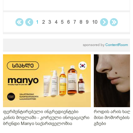
მიდგომააქ თუ წესი ერთია ამ საკითხში ასმევდა
დეტრივიტს ორიათასიანს დღეში ორჯერ დილა
საღამოს 4 თვე,პროგრსტი დილის ორალურად
საღამოს სანთლის სახით საშოში,ნიუვიტი ორი თვე
1
2
3
4
5
6
7
8
9
10
ყიველდღე თითო თითო და დავი ჰა ოცი კვირის
განმავლობაში დღეში ორჯერ,დღეს გააჩერა ეს
დანიშნულება და ახალმა ექიმმა გამოუწერა სისხლის
sponsored by
ContentRoom
გამათხელებელი,პოტრომბინი გაუსინჯა პირველ
რიგში რაც არ გაგვისინჯია ამ ხნის განმავლობაში და
ზღვარზე ქონდა ისე რომ ლაბორანტმა გვითხრა
საყურადღებოა თორემ მერე საპრობლემო
გახდებაო,და ისედაც თვენახევარში ერთხელ
გვნახულობდა ის ძველი ექიმი,ინდომეტაზონის
სანთელი ოცი დღე ძილის წინ,უტროჟესტანი
საღამოს,კურანტილი სისხლის გამათხელებელი,ახლა
აქვს თავის ტკივილები,სხვა ჩვენება არააქვს და ასე
გვგონია დ ვიტამია გამოიწვიაო მარა ვირუსიც
ფერმენტირებული ინგრედიენტები
როდის არის ხალი
ქონდა,ვაგოსტაბილი თავის ტკივილისთვის,თქვენ რას
კანის მოვლაში - კორეული ინოვაციური
მისი მოშორების 
გვირჩევთ?როგორც გვითხარით ონლაინ ისე მიდის
ბრენდი Manyo საქართველოშია
გზები
ყველაფერი და ხალხს შეხება აქვთ პირდაპირ