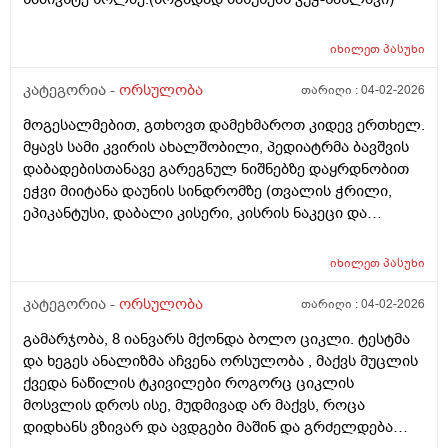
იხილეთ
პასუხი
კატეგორია -
ორსულობა
თარიღი :
04-02-2026
მოგესალმებით, გთხოვთ დამეხმაროთ კიდევ ერთხელ.
მყავს სამი კვირის ახალშობილი, პედიატრმა ბავშვის
დაბადებისთანავე გარეგნულ ნიშნებზე დაყრდნობით
ეჭვი მიიტანა დაუნის სინდრომზე (თვალის ჭრილი,
ეპიკანტუსი, დაბალი კისერი, კისრის ნაკეცი და
დაბალი ტონუსი), კვლევების შედეგად ბავშვს არ
აღმოაჩნდა გულის მანკი, ასევე სმენის პრობლემა და
იხილეთ
პასუხი
შინაგანი ორგანოების სხვა პათოლოგიები. გთხოვთ
მირჩიოთ ჯერ გენეტიკოსის კონსულტაცია მჭირდება
კატეგორია -
ორსულობა
თარიღი :
04-02-2026
თუ კარიოტიპის ანალიზი?
გამარჯობა, 8 იანვარს მქონდა ბოლო ციკლი. ტესტმა
და ხეგეს ანალიზმა აჩვენა ორსულობა , მაქვს მუცლის
ქვედა ნაწილის ტკივილები როგორც ციკლის
მოსვლის დროს ისე, მუდმივად არ მაქვს, როცა
დიდხანს ვზივარ და ავდგები მაშინ და გრძელდება