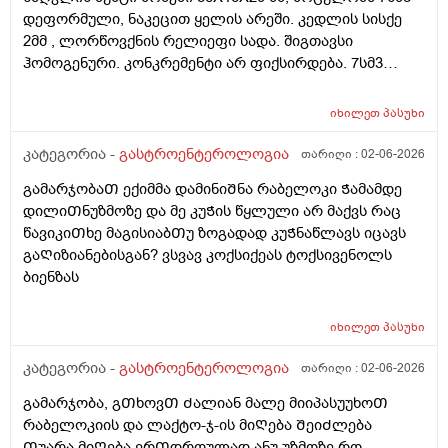
დაზიანება რომ ყოფილიყო ეხოსკოპიაზე ხომ
დეფორმული, ნაკეცით ყელის არეში. კედლის სისქე
გამოჩნდებოდა.მადლობა დიდი
2მმ , ლორწოვქნის რელიეფი სადა. შიგთავსი
ჰომოგენური. კონკრემენტი არ ფიქსირდება. 7სმ3
დეფორმული ეს რისი ზომაა? და დეფორმული
საშიშია? ამ პასუხით კენჭი ხომ არარის? 11 წლის
იხილეთ
პასუხი
გოგოს ექოსკოპიაა
კატეგორია -
გასტროენტეროლოგია
თარიღი :
02-06-2026
გამარჯობაᲗ ექიმმა დამინიᲨნა რაბელოკი Ჭამამდე
დილიᲗნუზმოზე და მე კუᲭის წყლული არ მაქვს რაც
წავიკიᲗხე მაგისიაბᲗუ ზოგადად კუᲭნაწლავს იცავს
გაᲦიზიანებისგან? ვსვავ კოქსიქეას ტოქსივენოლს
ბიენზას
იხილეთ
პასუხი
კატეგორია -
გასტროენტეროლოგია
თარიღი :
02-06-2026
გამარჯობა, გᲗხოვᲗ Ძალიან მალე მიიპასუუხოᲗ
რაბელოკიის და ლაქტო-ჯ-ის მიᲦება ᲨეიᲫლება
Თუარა მიᲦება ერᲗდროულად ანუ უზმოზე რო