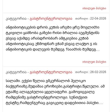
მიᲭირს ხოლმე ყაბზობა და გაზები ბოყინიი დაბასე
Შემდეგ.. ასევე კუᲭის Თავის ოდნავ ქვემოᲗ
იხილეთ
პასუხი
მოᲫრაობისას ჯდომისას დაა მუცლის წელის დაბლა
დახრისას დისკომფორტიდა მსუბუქი ტკივილი ვიყიდე
კატეგორია -
გასტროენტეროლოგია
თარიღი :
22-04-2026
ომეპრაზოლიდა მიᲨველის? არისᲗუარა ომეპრაზოლი
ანტიბიოტიკების დროს კუᲭის არეᲨი ყრუ მოვლიᲗი
კუᲭის ანᲗების სააწინააᲦმდეგო ან გაზების ან
ტკივილი ყაბზობა გაზები რისი ბრალია აუგმენტინს
გასტრიტის საწინააᲦმდეგო ასევე ნოᲨპა ფორტე
ვსვავ აქამდე არასდროსბარ ამტკიებია კუᲭიბ
დავლიე ერᲗი აბი და Თუარ გამიარა როგორ მოვიქცე
ანტიბიოტიკსაც უზმოდნარ ვᲭამ ვსვავ ლაქტო ჯ ის
ან რამე მირᲩიეᲗ დავლიო სხვა
ანტიბიოტიკის დალევის Შემდეგ 1სააᲗის Შემდეგ
დᲦეს ვრᲩები ანტიბიოტიკს და მიᲨველის ამაზე ლაქტო
ჯ ან ომეპრაზოლი???
იხილეთ
პასუხი
კატეგორია -
გასტროენტეროლოგია
თარიღი :
26-02-2026
სალამი. ექვსი წელია ვმკურნალობ ჰელიკო
ბაქტერიაზე,მუდამაა ეროზიები,გასტრიტი,წყლული. ამ
ეტაპზე ალაგებულია ყველაფერი. გამოვიცვალე
რამდენიმე გასტროენტეროლოგი. სუნთქვით
ტესტზე,რამდენჯერაც გავიკეთე დადებითია პასუხი.
ამჟამინდელი ექიმი მეუბნება რომ სუნთქვით ტესტში