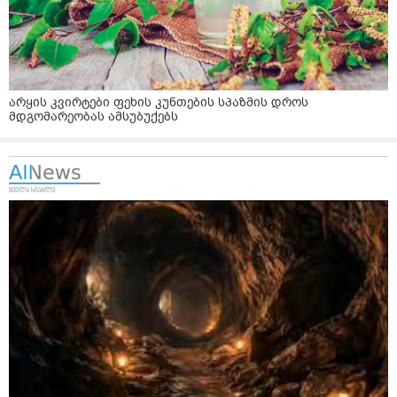
არყის კვირტები ფეხის კუნთების სპაზმის დროს
მდგომარეობას ამსუბუქებს