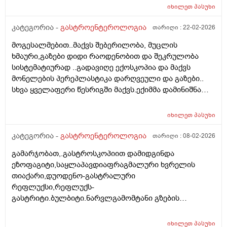
ერთხელ თუ დაგიფიქსირდა ,შემდგომ რომც
იხილეთ
პასუხი
განიკურნო სულ დადებითს ამოგიგდებსო. ვცადეთ
განავლის ტესტი.... სამჯერ სხვადასხვა
კატეგორია -
გასტროენტეროლოგია
თარიღი :
22-02-2026
ლაბორატორიაში და შუალედებით,გადავიმოწმე...
მოგესალმებით..მაქვს შებერილობა, მუცლის
ორი უარყოფითი და ერთი დადებითი პასუხი მივიღო.
ხმაური,გაზები დიდი რაოდენობით და შეკრულობა
ერთ ერთმა გასტროენტეროლოგმა მითხრა რომ
სისტემატიურად ..გადავიღე ექოსკოპია და მაქვს
,,გარტყმაზეა,, განავლის ტესტი- დაჭერაზე,ბევრჯერ
მონელების პერეპლასტიკა დარღვეული და გაზები..
უნდა გაიკეთო ბაქტერია რომ დაიჭირო... ბოლო
სხვა ყველაფერი წესრიგში მაქვს.ექიმმა დამინიშნა
გასტროენტეროლოგმა პირიქით,ეს კვლევა უფროა
მეზიმ ფოტე 10000 და ბაჟანა,შეკრულობისთვის ვსვამ
სანდოო....როგორ მოვიქცე
დუფალაკს და გაზებისთვის ესპუმიზანის
იხილეთ
პასუხი
კაფსულების..მაგრამ დიდი შედეგი ჯერ ჯერობით არ
მაქვს,.მაგრამ რა მინდა რომ გკითხო მუცელზე ჭიპის
კატეგორია -
გასტროენტეროლოგია
თარიღი :
08-02-2026
ქვემოთ სულ ქვემოთ ხელის დაჭერით მაქვს
გამარჯობათ,.გასტროსკოპიით დამიდგინდა
მგრძნობელობა და ტკივილი ,ხანდახან მარცხენა
ეზოფაგიტი,საყლაპავდიაფრაგმალური ხვრელის
მხარესაც ხოლმე ეს რისი ბრალი უნდა იყოს ? ასევე
თიაქარი,დუოდენო-გასტრალური
მაქვს სპირალიც და შეიძლება ამისგან მოდიოდეს
რეფლუქსი,რეფლუქს-
ტკივილი თუ ეს ყველაფერი რაც მჭირს აქედან
გასტრიტი.ბულბიტი.ნარვლგამომტანი გზების
მოდიოდეს და მაინც მირჩიეთ ვის და როგორ
დისკინეზიის არაპირდაპირი ნიშნები. გტხოვთ
მივმართოთ რომ დავმშვიდდე.,მადლობა წინასწარ.
ამიხსენიტ არასამედიცინო ენაზე და რა მედიკამენტები
იხილეთ
პასუხი