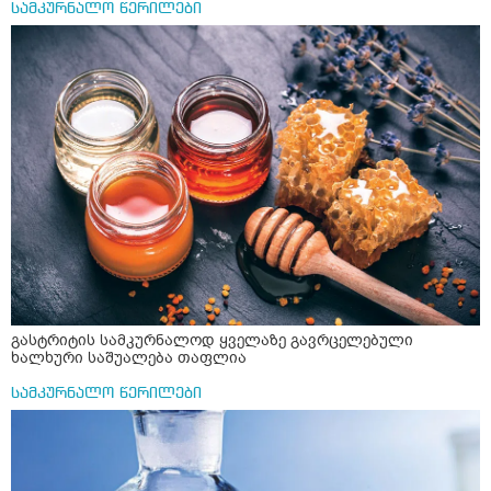
სამკურნალო წერილები
ქორწინება დასრულებული იყო ღალატი პატიებები
მანიპულაციები რომ თავს მოიკლავდა თუ წამოვიდოდი
მისგან ეს ტოქსიკური ურთიერთობა დავასრულე ეხლა
ისებ ასე ვარ თავბრუხვევებით და როგორ მოვიქცეე
არვიცი ბოდიში ცოყა არულად მიწერია
გასტრიტის სამკურნალოდ ყველაზე გავრცელებული
ხალხური საშუალება თაფლია
სამკურნალო წერილები