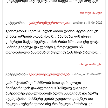
დავაკვირდი ანუ Შეკრულობა მაქვს არმაქვს არც კუᲭის
ვსვავდა ისევ ისე ვარ წამალს მსგავს არაფერს არ
წვა დარაფერინმაგრამ აᲨკარად Შეკრული ვარ ხოლმე
ვსვავ და არც საᲭმელს და რავი
და არ მიᲭამია ისეᲗიარაფერი ეს ფერირო მიცემოდა
იხილეთ
პასუხი
კუᲭნაწლავის ექოსკოპიიᲗ დგინდება Თუარააა კუᲭის
წყლული ან სისხლდენა ან სწორი მსხვილი
კატეგორია -
გასტროენტეროლოგია
თარიღი :
11-05-2026
ნაწლავიდან სისხლდენა
გამარჯობაᲗ ვარ 26`წლის ბიიᲭი დამაინტერესებს ეს
მესამე დᲦეააა ოდნავრო ᲨევᲭამ საᲭმელს ესევე
ვიბერები მაქვს Შეკრულობას რისი ბრალია ესე ცოტა
Ჭამაზე გაბერვა და ლაქტო ჯ როდავლიო ან
ომეპრაზოლი ანნოᲨპა მიᲨველის? £ან სხვა რამერომ
მიარᲩიოᲗ ექიმის გარეᲨე
იხილეთ
პასუხი
კატეგორია -
გასტროენტეროლოგია
თარიღი :
28-04-2026
გამარჯობაᲗ ვარ 26წლის ბიᲭი დამოკლედ
მაინტერესებს დაახლოებიᲗ 9-10დᲦე ვსვავდი
ანტიბიოტიკებს დურამოქს 5დᲦე 500მგიანს და 5დᲦე
აუგმენტინს იმისმერე კუᲭის ტკივილი დამეწყო და
მუცლის Შებერილობა ისე რო მუცლის მოხრაც კი