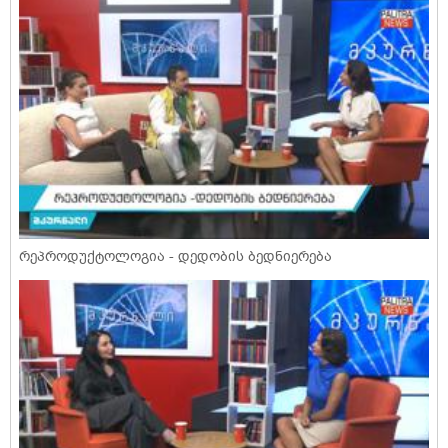
რეპროდუქტოლოგია - დედობის ბედნიერება