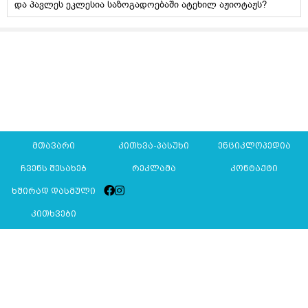
და პავლეს ეკლესია საზოგადოებაში ატეხილ აჟიოტაჟს?
მთავარი
კითხვა-პასუხი
ენციკლოპედია
ჩვენს შესახებ
რეკლამა
კონტაქტი
ხშირად დასმული
კითხვები
Mkurnali.ge © 2016 ყველა უფლება დაცულია
მასალების გადაბეჭდვა/რეპროდუცირება აკრძალულია,
იხილეთ
მასალის გამოყენების პირობები