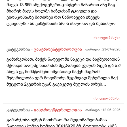
მაქვს 13.5მმ ანექოგენური-ცისტური ჩანართი ანუ მაგ
მხარეს მაქვს ხოლმე ხანდახან ტკივილი და
ეხოსკოპიაზე მითხრეს რო ნაწლავები იწვევს
ტკივილსო ამ კისტასთან არის ახლოსო და შესაძლოა
დისკომფორტს ეს გიქმნიდესო და რამდენად სწორია?
შებერილობა მაწუხებს მუდმივად და ნამდვილად მაგის
იხილეთ
პასუხი
ბრალია? ან რა მეთოდებს შეიძლება მივმართო რო
ცოტა შევიმსუბუქო მდგომარეობა ან ვარჯიშით ან
კატეგორია -
გასტროენტეროლოგია
თარიღი :
23-07-2026
წამლით ან რამე ნაყენით სანამ ექიმთან
გამარჯობათ, მაქვს ნაღველში ნაკეცი და ბავშვობიდან
მივალ.ძლიერი ტკივილები არ მაქვს. მადლობა დიდი
მქონდა ხოლმე სიმძიმის შეგრძნება გულის რევა და ა.შ
ახლა ეგ სიმპტომები იშვიათად მაქვს მაგრამ
შებერილობა ვერ მოვიშორე მუდმივად შებერილი მაქ
მუცელი 2კვირის უკან გავიკეთე მუცლის ღრუს
ეხოსკოპია და ყველაფერი კარგად მქონდა მხოლოდ
ნაწლავის შებერილობა გამოჩნდა მაგრამ მუცლის ხან
იხილეთ
პასუხი
მარცხენა მხარეს ხან მარჯვენა მხარეს მტკივა ხოლმე
და ხანდახან უფრო ამოსუნთვაზე.შესაძლოა სტრესის
კატეგორია -
გასტროენტეროლოგია
თარიღი :
12-06-2026
ბრალიც არის მაგრამ როგორ შეიძლება რო
გამარჯობა იქნებ მითხრათ რა მდგომარეობაშია
ვუმკურნალო ამ შებერილობას და ნაზლავების რაიმე
ნაღვლის ბუშტი ზომები 36X16X20 მმ, მოცულობა 7სმ3