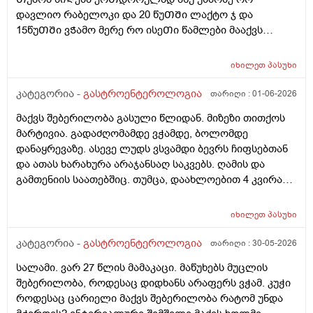
დავლიო რაბელოკი და 20 წუᲗᲨი ლაქტო ჯ და
15წუᲗᲨი ვᲭამო მერე რო ისეᲗი წამლები მააქვს
დანიᲨნული გაზებისკენ და ყაბზობისკენ ისედაც
მიდრეკილი ვარ და 26წლის ბიᲭი ვარ. ეს წამლები
იხილეთ
პასუხი
მაქვს დანიᲨნული .... ( კოქსიქეა, ტოქსივენოლი,
ბიენზა, კალციმესი .)
კატეგორია -
გასტროენტეროლოგია
თარიღი :
01-06-2026
მაქვს შებერილობა გასული წლიდან. მიზეზი თითქოს
მარტივია. გადაძღომამდე ვჭამდე, ბოლომდე
დანაყრევაზე. ასევე ლუდს ვსვამდი ბევრს ჩიფსებთან
და ათას ხარახურა არაჯანსაღ საკვებს. ღამის და
გამთენიის საათებშიც. თუმცა, დაახლოებით 4 კვირაა
არც ლუდს გამიკარებია პირი, არც რამე არაჯანსაღზე.
კალორიულ დეფიციტში ვარ და ყველაფერს ჯანსაღს
იხილეთ
პასუხი
მივირთმევ, პურსაც აღარ ვაყოლებ საჭმელს, თუმცა
ისევ შებერილობა მაქვს, საშინელი სუნის მქონე გაზები
კატეგორია -
გასტროენტეროლოგია
თარიღი :
30-05-2026
და ა.შ გაბერილი მუცელი სულ. საათობრივ შიმშილს
სალამი. ვარ 27 წლის მამაკაცი. მაწუხებს მუცლის
ვაკეთებ ხოლმე ხანდახან შუადღე-საღამომდე და
შებერილობა, როდესაც დიდხანს არაფერს ვჭამ. კუჭი
მუცელი ძალიან მებერება. ცარიელიც კი! მხოლოდ
როდესაც ცარიელი მაქვს შებერილობა რატომ უნდა
წყალი მაქვს დალეული. ვერაფრით ვიგებ რით