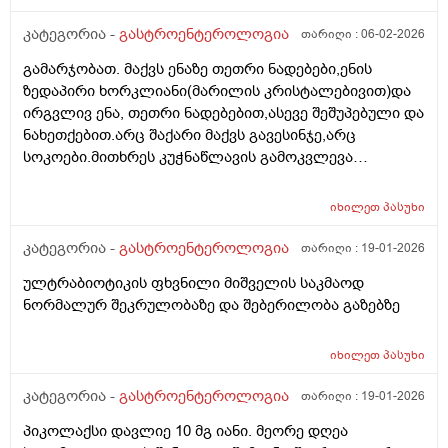
მივიღო.ნაღველის ბუსტი ამორებული მაქვს,მაგრამ
ყრუ ტკივილი მაქვს მარჯვენა მხარეს
კატეგორია -
გასტროენტეროლოგია
თარიღი :
06-02-2026
გამარჯობათ. მაქვს ენაზე თეთრი ნადებები,ენის
ზედაპირი ხორკლიანი(მარილის კრისტალებივით)და
ირგვლივ ენა, თეთრი ნადებებით,ასევე შეშუპებული და
ნახეთქებით.არც შაქარი მაქვს გავესინჯე,არც
სოკოები.მითხრეს კუჭნაწლავის გამოკვლევა
აუხილებლადო.იცის ესეთი აედეგი კიჭნაწლავის
პრობლემებმა?არადა, არ მაწუხებს საერთოდ
იხილეთ
პასუხი
არაფერი კუჭნაწლავში. რა სახის გამოკვლევები უნდა
ჩავიტარო?
კატეგორია -
გასტროენტეროლოგია
თარიღი :
19-01-2026
ულტრაბიოტიკის ფხვნილი მიშველის საკმაოდ
ნორმალურ შეკრულობაზე და შებერილობა გაზებზე
იხილეთ
პასუხი
კატეგორია -
გასტროენტეროლოგია
თარიღი :
19-01-2026
პიკოლაქსი დავლიე 10 მგ იანი. მეორე დღეა