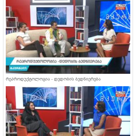
რეპროდუქტოლოგია - დედობის ბედნიერება