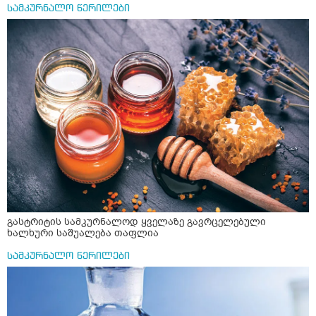
მაინტერესებს რძესთან ერთად მიღება: რძეში ჩავყარო
სამკურნალო წერილები
ერთი სუფრის კოვზის მეოთხედი ფხვნილი კურკუმა და
ჩავყარო ცოტა შავი პილპილი და ავადუღო თუ ჯერ რძე
ავადუღო, ცოტა გათბეს და მერე ჩავყარო კურკუმა? და
საღამოს ვახშამზე რომ მივიღო თუ შეიძლება? P.S მიზანი
არის ანთების საწინააღმდეგო,ანტიოქსიდანტური და
დამამშვიდებელი( მშვიდი ძილისთვის)
გასტრიტის სამკურნალოდ ყველაზე გავრცელებული
ხალხური საშუალება თაფლია
სამკურნალო წერილები