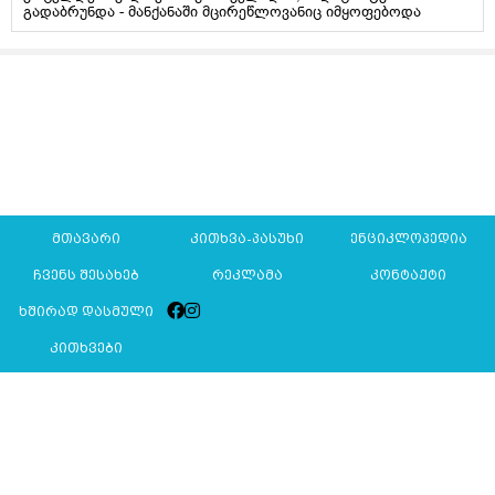
გადაბრუნდა - მანქანაში მცირეწლოვანიც იმყოფებოდა
მთავარი
კითხვა-პასუხი
ენციკლოპედია
ჩვენს შესახებ
რეკლამა
კონტაქტი
ხშირად დასმული
კითხვები
Mkurnali.ge © 2016 ყველა უფლება დაცულია
მასალების გადაბეჭდვა/რეპროდუცირება აკრძალულია,
იხილეთ
მასალის გამოყენების პირობები