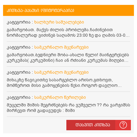
კითხვა-პასუხი (ფიტოტერაპია)
კატეგორია :
ხალხური საშუალებები
გამარჯობათ. მაქვს ძილის პრობლემა.ჩაძინებით
ნორმალურად ვიძინებ საღამოს 23:00 ზე და ღამის 03-00
ან 04:00 საათზე მეღვიძება და მერე ვერ ვიძინებ
ვერაფრით.რამე ხალხური საშუალება თუ არის ამ
კატეგორია :
სამკურნალო მცენარეები
პრობლემის მოსაგვარებლად
გამარჯობათ.ბედნიერი შობა-ახალი წელი! მაინტერესებს
კურკუმას( კურკუმინი) ჩაი ან რძიანი კურკუმას მიღების
წესი. მაინტერესებდა და წავიკითხე ასეთი ინფორმაცია:
კურკუმას გააჩნია ანთების საწინააღმდეგო,
კატეგორია :
სამკურნალო მცენარეები
დამამშვიდებელი და ანტიოქსიდანტური თვისებები.ის
მიხაკზე წავიკითხე სასარგებლო არისო.გთხოვთ,
უნდა მივიღოთო ცხიმთან და შავ პილპილთან ერთად
მომწეროთ მისი გამოყენების წესი.როგორ დავლიო
ეფექტურობის მიზნით. 1) პირველი ვარიანტი არის ჩაი:
მიხაკის ჩაი. ასევე მაინტერესებს ლეიკოციტები მაქვს
როგორ მივიღო კურკუმას ჩაი? უზმოზე,ჭამამდე თუ ჭამის
ოდნავ დაბალი და წავიკითხე ლეიკოციტების დონეს
კატეგორია :
სამკურნალო წერილები
შემდეგ? თბილი წყალი უნდა დავასხათ თუ მდუღარე?
მაღლა წევსო და ასეა?
წავიკითხე რომ კურკუმას თუ დავასხამთ მდუღარე
მუცელში შიშის შეგრძნებებს რა ვუშველო ?? რა ვარჯიშსს
წყალს, ის დაკარგავსო სასარგებლო თვისებებს, ასევე
მირჩევთ რომ გადავუდეს : შიში
წავიკითხე რომ თუ არ ადუღდა კურკუმა წყალში, მაშინ
შეიცავო დიდი ოდენობით ოქსალატებს და თირკმელში
დასვით კითხვა
გააჩენსო კენჭებს. ზუსტად ვერ გავიგე როგორ
მოვამზადო უსაფრთხოდ. 2) მეორე ვარიანტი