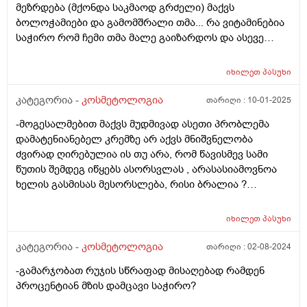
მეზრდება (მქონდა საკმაოდ გრძელი) მაქვს
ბოლოჭამიები და გამომშრალი თმა... რა ვიტამინებია
საჭირო რომ ჩემი თმა მალე გაიზარდოს და ასევე
მაინტერესებს თმის მოვლის რუტინა თანმიმდევრობით
ანუ რა პროდუქტი რის შემდეგ გამოვიყენო
იხილეთ
პასუხი
(ნიღაბი,შრატი,კონდიციონერი,ბალზამი) თითქმის
ყველაფერს ვიყენებ მაგრამ სასურველ შედეგს ვერ
კატეგორია -
კოსმეტოლოგია
თარიღი :
10-01-2025
ვიღებ. რა ვუშველო დაზიანებულ და გამომშრალ თმას
-მოგესალმებით მაქვს მუდმივად ასეთი პრობლემა
რომელიც თან ხსშრად მცვივა <3 ვარ 25 წლის,
დამატენიანებელ კრემზე არ აქვს მნიშვნელობა
მადლობა
ძვირად ღირებულია ის თუ არა, რომ წავისმევ სამი
წუთის შემდეგ იწყებს ასორსვლას , არასასიამოვნოა
ხელის გასმისას მესორსლება, რისი ბრალია ?
მადლობა.
იხილეთ
პასუხი
კატეგორია -
კოსმეტოლოგია
თარიღი :
02-08-2024
-გამარჯობათ რუჯის სწრაფად მისაღებად რამდენ
პროცენტიან მზის დამცავი საჭირო?