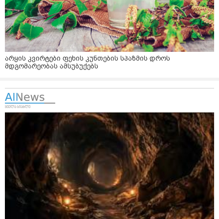
არყის კვირტები ფეხის კუნთების სპაზმის დროს
მდგომარეობას ამსუბუქებს