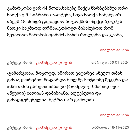
დამახასიათებელი , მაგრამ სახეზე ცხიმის ნასახი
გამარჯობა.ვარ 44 წლის,სახეზე მაქვს წარბებსშუა ორი
არსად არ მაქვს, თუ არ დავიტენიანე სულ
ნაოჭი ე.წ. სიბრაზის ნაოჭები, სხვა ნაოჭი სახეზე არ
გამომშრალია ჩემი კანი. პერიოდულად გამომდის
მაქვს.არ მინდა გავიკეთო ბოტოქსის ინექცია,თუმცა
შუბლზე ან სხვა ადგილებში აკნესთვის
ნაოჭი საკმაოდ ღრმაა.გთხოვთ მიპასუხოთ რომ
დამახასიათებელი თითო გამონყარი, რასთან მაქვს
შევიძინო მიზონის ფირმის სახის როლერი და გუაშა,
საქმე და არასწორად ვუვლი მშრალი კანისთვის რომ
ვარდისფერი კვარცის,გამისწორდება ეს ნაოჭები
ვიყენებ პროდუქტებს?
ინტენსიური გამოყენებით? ცოტა მაინც..თუ არ აქვს
იხილეთ
პასუხი
აზრი? მადლობა
კატეგორია -
კოსმეტოლოგია
თარიღი :
05-01-2024
-გამარჯობა. მოკლედ, ხშირად ვატარებ აწეულ თმას,
განსაკუთრებით მიყვარდა ხოლმე ნოტიოზე შეკვრა და
ამან თმის გარეთა ნაწილი (რომელიც ხშირად იყო
აწეული) ძალიან დამიზიანა. აფუებული და
განადგურებულია. შეჭრაც არ გამოდის.
კონსულტაციაზე მირჩიეს, რომ გამომეყენებინა
ჟელატინის ნიღაბი და ასევე კვერცხის გულის
იხილეთ
პასუხი
(თაფლთან ერთად). გამოიღებს ეს შედეგს
ნამდვილად? ტყუილი დროის კარგვა ხომ არ იქნება ან
კატეგორია -
კოსმეტოლოგია
თარიღი :
18-11-2023
სხვა საშუალებით ხომ ვერ შევძლებ გამოვასწორო