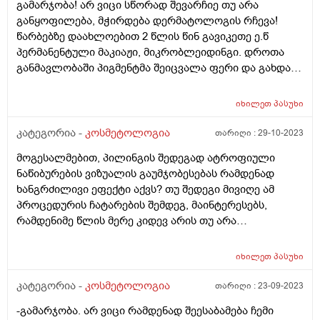
გამარჯობა! არ ვიცი სწორად შევარჩიე თუ არა
თმა?
განყოფილება, მჭირდება დერმატოლოგის რჩევა!
წარბებზე დაახლოებით 2 წლის წინ გავიკეთე ე.წ
პერმანენტული მაკიაჟი, მიკრობლეიდინგი. დროთა
განმავლობაში პიგმენტმა შეიცვალა ფერი და გახდა
მოლურჯო, რის გამოც გადავწყვიტე ლაზერით მისი
მოშორება. პირველი პროცედურის მერე უკვე მაქვს
იხილეთ
პასუხი
კარგი შედეგი რადგან ეს “მოლურჯო” ხაზები თითქმის
გაქრა მაგრამ პრობლემა ისაა რომ ამის ადგილზე
კატეგორია -
კოსმეტოლოგია
თარიღი :
29-10-2023
დარჩა მოვარდისფერო/მოწითალო ლაქები. რაც ვერ
მოგესალმებით, პილინგის შედეგად ატროფიული
გამირკვევია ნაწიბურებია თუ პიგმენტს აქვს ფერი
ნაწიბურების ვიზუალის გაუმჯობესებას რამდენად
შეცვლილი. ინტერნეტში ვცადე ინფორმაციის მოძიება
ხანგრძილივი ეფექტი აქვს? თუ შედეგი მივიღე ამ
და როგორც გავიგე ამას შეიძლება ერქვას ე.წ “PIH“
პროცედურის ჩატარების შემდეგ, მაინტერესებს,
რაც ქართულად არ ვიცი როგორ ითარგმნება თუმცა
რამდენიმე წლის მერე კიდევ არის თუ არა
არის ლაქის სახეობა რომელიც ჩნდება კაპილარების
აუცილებელი ხელმეორედ ჩატარება? თუ ეს შედეგი
დაზიანებით და ა.შ. მოკლედ, თუ ასეთი რამე მჭირს და
შენარჩუნდება და ნაწიბურების ვიზუალი გარკვეული
დაზიანდა კაპილარები, ამის გამო თუ მაქვს ეს
იხილეთ
პასუხი
დროის მერე არ გაუარესდება? მადლობა წინასწარ.
მოვარდისფერო ლაქა, მაინტერესებს
კატეგორია -
კოსმეტოლოგია
თარიღი :
23-09-2023
დერმატოლოგიურად რამდენად შესაძლებელია მისი
მკურნალობა და მოშორება? არსებობს შანსი იმის,
-გამარჯობა. არ ვიცი რამდენად შეესაბამება ჩემი
რომ ამგვარი ლაქა/შრამი/ნაწიბურები გაქრეს და კანმა