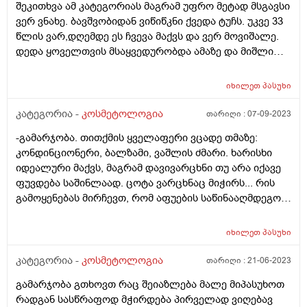
შეკითხვა ამ კატეგორიას მაგრამ უფრო მეტად მსგავსი
ბუნებრივი იერი დაიბრუნოს?
ვერ ვნახე. ბავშვობიდან ვიწიწკნი ქვედა ტუჩს. უკვე 33
წლის ვარ,დღემდე ეს ჩვევა მაქვს და ვერ მოვიშალე.
დედა ყოველთვის მსაყვედურობდა ამაზე და მიშლიდა
მაგრამ ჩუმად მაინც ვიწიწკნიდი. ახლა მეუღლე
მიშლის მაგრამ მაინც ვერ ვეშვები. სისტემატიურად
იხილეთ
პასუხი
ვიძრობ კანს. ჰიგიენურ პომადას ვხმარობ რომ ცოტა
ხანს მაინც არ წავიღო ხელი ტუჩისკენ მაგრამ ბოლოს
კატეგორია -
კოსმეტოლოგია
თარიღი :
07-09-2023
მაინც იგივეს ვაკეთებ. რა შეიძლება ამ ჩვევას
-გამარჯობა. თითქმის ყველაფერი ვცადე თმაზე:
მოვუხერხო? როგორ მოვიცილო ის სქელი,უხეში კანი
კონდინციონერი, ბალზამი, ვაშლის ძმარი. ხარისხი
ტუჩიდან ისე რომ მეორედ აღარ მქონდეს
იდეალური მაქვს, მაგრამ დავივარცხნი თუ არა იქავე
მოსაცილებელი. ვისაც შევხედავ ყველას ისეთი ტუჩები
ფუვდება საშინლაად. ცოტა ვარცხნაც მიჭირს... რის
აქვთ ზუსტად ვიცი რომ არ იწიწკნიან. მე კიდევ
გამოყენებას მირჩევთ, რომ აფუების საწინააღმდეგოდ
დამსკდარი,ზოგჯერ სისხლიანიც,ეშხში რომ შევალ
ეფექტური იყოს და თმა ცოტა "დააგდოს" ?
ხოლმე სისხლი მდის. რა ვუშველო ამას გთხოვთ
მირჩიეთ. იქნებ არის რამე პროცედურა
იხილეთ
პასუხი
კოსმეტოლოგიაში რომელიც აღმოფხვრის ამ
კატეგორია -
კოსმეტოლოგია
თარიღი :
21-06-2023
პრობლემას? გთხოვთ დამაკვალიანოთ რა გავაკეთო.
დიდი მადლობა
გამარჯობა გთხოვთ რაც შეიაზლება მალე მიპასუხოთ
რადგან სასწრაფოდ მჭირდება პირველად ვიღებავ