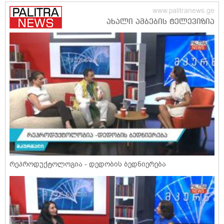
რეპროდუქტოლოგია - დედობის ბედნიერება