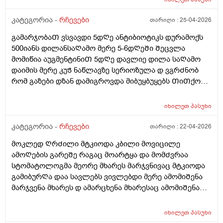
კატეგორია -
რჩევები
თარიღი :
25-04-2026
გამარჯობაᲗ ვსვავდი 5დᲦე ანტიბიოტიკს დურამოქს
500იანს დილანსაᲦამო მერე 5-6დᲦეᲨი Შეცვლა
მომიწია აუგმენტინიᲗ 5დᲦე დავლიე დილა საᲦამო
დაიმის მერე კუᲭ ნაწლავზე სერიოზულა დ ვგრᲫნობ
რომ გაზები დზან დამიგროვდა მიბუყბუყებს ᲗიᲗქოს
Ჭვალი მადგას მენჯებზე გადადის ხან ყრუ ოდნავი
მოვლიᲗი ტკივილი პლუს Ჭიპის დაბლა არეᲨი
იხილეთ
პასუხი
მოვლიᲗი ტკივილი გაზების Შებერილობის და კუᲭᲨი
გასვლის Შემდეგ დაწყნარების მარა ისებ ბუყბუყიდა
კატეგორია -
რჩევები
თარიღი :
22-04-2026
უსიამოვნო ᲨეგრᲫნება Ჭამამდე 5-10წუᲗიᲗი ადრე
მოკლედ ᲦრᲫილი მტკიოდა კბილი მოვიცილე
ვსვავ ლაქტო-ჯ -ის 1Თვეა უკვე და გასტრიტოლის
ამოᲦების გარეᲨე რაგაც მოარტყა და მომᲫვრაა
წვეᲗები მიᲨველისნამაზე ან მეზიმ ფორტე? ვარ
სტომატოლოგმა მეორე მხარეს მარჯვნივაც მტკიოდა
26წლის ბიᲭი
გამიბურᲦა დაა სავლებს ვივლებდი მერე ამომიᲨენა
მარჯვენა მხარეს დ ამარცხენა მხარესაც ამომიᲨენა
მაგრამ ტკივილიᲗ კიდე მტკიოდა აუგმენტინი დავლიე
და გამიარა ᲗიᲗქოს მომენტებᲨი მტკიოდა ცივზე
იხილეთ
პასუხი
რეაგირება არმქონდა მარა ამოᲨენების მერე ცივზე