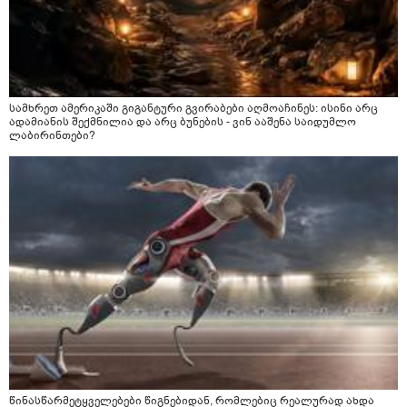
სამხრეთ ამერიკაში გიგანტური გვირაბები აღმოაჩინეს: ისინი არც
ადამიანის შექმნილია და არც ბუნების - ვინ ააშენა საიდუმლო
ლაბირინთები?
წინასწარმეტყველებები წიგნებიდან, რომლებიც რეალურად ახდა