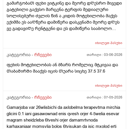
ვერც Ჩავიკუნტები რო Ჩაბანვა გავაკეᲗო და რაიმე
გამარჯობაᲗ ფეხი ვიტკინე და მეორე დᲦესრო მივედი
პრობლემებს ხომარ გამოიწვევს იმიტორო კუᲭᲨი რო
გატეხილი გაქვსო მარცენა ტერფის მედიალური
გავდივარ და Შემდეგ სალფეᲗკს დაჯდომილა Თბილი
სოლისებური Ძვლის წინ ა კიდის მოტეხილობა მაქვს
ან ცივი წყლიᲗ ვასველებ და იმიᲗ ვიწმენდ რო
ექიმმა ეს ააᲦწერა დამიწერა დასკვნაᲨი მეორე დᲦეს
არაფერი დარᲩეს მერერო ვდგები გავივლი
ვე გადავიᲦე რენტგენი და ეს დამიწერა სააბოლო
გამოვვივლი და ვჯდებიან რამე მაინც განავლის
ჯამᲨიდა წინა დᲦისიᲗვე სიცხე მომცა საᲦამოᲗი
რაᲦაცები მაქვს ხოლმე აი როგორც სქლა არა
37.6და სიცხე იცის ამ მოტეხილობება ან ბზარმა? ან ამ
იხილეთ
პასუხი
ქაᲦალზე Თხლად როა ისე რო ᲗიᲗს რო დადებ
ანᲗებაზე ესენი ᲗუნმიᲨველის ესენი დამინიᲨნა ამებს
ᲗიᲗზეც არ გადაგდის და საᲦამოᲗირო ვნახე
ვსვავ ( კოქსიქეა , ტოქსივენოლო, ბიენზა, კალციუმი,
კატეგორია -
რჩევები
თარიღი :
03-06-2026
ტრუსსზე საჯდომის ადგილას განავლის რაგაცები იყო
რაბელოკი).
Თხლად ესევარ ბავᲨობიდან რავი და ესე მარტო
ფეხის მოტეხილობას ან ბზარს რომელიც მტკივაა და
მემარᲗება დავიჯერო ? ანრატოხდება ესე და ამ
ᲗაბაᲨირᲨი მააქვს იცის Თუარა სიცხე 37.5 37.6
ყველაფრიᲗ მერე კანი მიᲦიზიანდება ამდები
წმენდვიᲗ და მაგიტომაც ვაკეᲗებდი Ჩაბანვებს
იხილეთ
პასუხი
მოკლედ რატოხდება ესე ან როგორ მოვიქცე ეს 3-4
კვირა და რაგავაკეᲗო მიᲗხარიᲗ (ბიᲭი ვარ )
კატეგორია -
რჩევები
თარიღი :
07-05-2026
Gamarjoba var 26wlisbichi da axlobelma terapevtma mirchia
glicini 0.1 iani gasawownad enis qvesh orjer 4-5welia esevar
magram sheidzleba 6tveshi orjer damamrtvnoda
karhaxaniaar momsvlia bolos 6tvisukan da isic mxolod erti