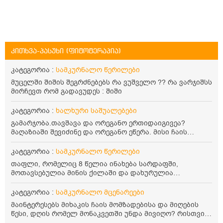
კითხვა-პასუხი (ფიტოტერაპია)
კატეგორია :
სამკურნალო წერილები
მუცელში შიშის შეგრძნებებს რა ვუშველო ?? რა ვარჯიშსს
მირჩევთ რომ გადავუდეს : შიში
კატეგორია :
ხალხური საშუალებები
გამარჯობა.თავშავა და ორეგანო ერთიდაიგივეა?
მაღაზიაში შევიძინე და ორეგანო ეწერა. მისი ჩაის
დალევის წესი მაინტერესებს.რისთვის არის კარგი?
წავიკითხე რომ: 1 ჭიქა თბილ წყალში ჩავყაროთ 1 ჩაის
კატეგორია :
სამკურნალო წერილები
კოვზი დაქუცმაცებული და გამხმარი ორეგანო და
თაფლი, რომელიც 8 წელია ინახება სარდაფში,
გავაჩეროთ 10-15 წუთი, მივიღოთო ჭამიდან 1-2 საათში.
მოთავსებულია მინის ქილაში და დახურულია
მიზანი: ანტიოქსიდანტური და ანთების საწინააღმდეგო
პლასტმასის სახურავით. ექნება თუ არა შენარჩუნებული
თვისება. სწორია ეს ინფორმაცია? უკუჩვენება რა აქვს
სასარგებლო თვისებები და შეიძლება თუ არა მისი
კატეგორია :
სამკურნალო მცენარეები
და ბრონქულ ასთმას თუ შველის ორეგანოს ჩაი?
მირთმევა? გმადლობთ.
მაინტერესებს მიხაკის ჩაის მომზადებისა და მიღების
წესი, დღის რომელ მონაკვეთში უნდა მივიღო? რისთვის
არის სასარგებლო და უკუჩვენება თუ აქვს