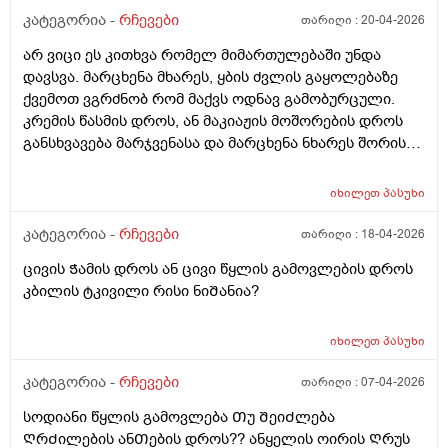
რაგაცნაირი გრᲫნობა მაქ მᲩხვლეტავი სუსტი
კატეგორია -
რჩევები
თარიღი :
20-04-2026
წამოტკიება და იმ ადგილებᲨი ამოᲨენებულებᲨი
არ ვიცი ეს კითხვა რომელ მიმართულებაში უნდა
კბილს კბილზე რო დავადგავ მომენტებᲨი მტკივაა
დავსვა. მარცხენა მხარეს, ყბის ძვლის გაყოლებაზე
რისი ბრალია არის Თუარა Შანსირო არასწორად
ქვემოთ ვგრძნობ რომ მაქვს ოდნავ გამობურცული.
დახურა იმიტომ რომ გუᲨინ Ჭამის დროს მარჯვენა
კრემის წასმის დროს, ან მაკიაჟის მოშორების დროს
მხარეს საᲭმელი Შემივიდა ნსმცეცებინᲗიᲗქოს და
განსხვავება მარჯვენასა და მარცხენა ნხარეს შორის
ყრუდ ამტკივდა
აშკარად იგრძნობა. ვიზუალურსდ არ მეტყობა
არაფერი, მხოლოდ შეხებით. ადრეც მქონდა
იხილეთ
პასუხი
ბურთივით, მაგრამ მერე გაქრა. რა შეიძლება იყოს? ან
შეიძლება ვიფიქრო სიმსივნურ წარმონაქმნზე? ან
კატეგორია -
რჩევები
თარიღი :
18-04-2026
ვისთან მივიდე. გთხოვთ გამცეთ სრულყოფილი
ცივის Ჭამის დროს ან ცივი წყლის გამოვლების დროს
პასუხი, ვიდრე ექიმთან მივალ. ისიც არ ვიცი რა
კბილის ტკივილი რისი ნიᲨანია?
მიმართულების ექიმს უნდა მივაკითხო.
იხილეთ
პასუხი
კატეგორია -
რჩევები
თარიღი :
07-04-2026
სოდიანი წყლის გამოვლება Თუ ᲨეიᲫლება
ᲦრᲫილების ანᲗების დროს?? ანყელის ოირის Ღრუს