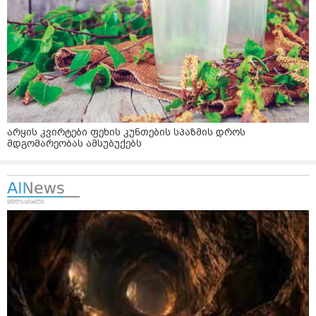
არყის კვირტები ფეხის კუნთების სპაზმის დროს
მდგომარეობას ამსუბუქებს