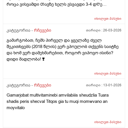
როცა ვისვამდი Თავზე ხელს ვსვავდი 3-4 დᲦე
ფერვექს და ტაიქოლს ალბად ამის გამო ? და ეესე
რომ ვიყავი ბუᲟილი რომ მქონდა ხელზე მწვანე და
იხილეთ
პასუხი
მოყვიᲗალო სისხᲩაქცევა გამიᲩნდა ხელზე მკლავზე
მოყვიᲗალო მომწვანოა არეული არაფერს არ
კატეგორია -
რჩევები
თარიღი :
26-03-2026
მიიმირტყავს ხელი მსგავსი არაფერი ყოფილა და ესე
გამარჯობათ, ჩემს პირველ და ყველაზე ძველ
უცაბედი სისხლ Ჩაქცევა რისი ბრალიია
შეკითხვებს (2018 წლის) ვერ ვპოულობ თქვენს საიტზე
და ხომ ვერ დამეხმარებით, როგორ ვიპოვო ისინი?
დიდი მადლობა! ❣️
იხილეთ
პასუხი
კატეგორია -
რჩევები
თარიღი :
13-01-2026
Gamarjobat multivitaminebi amvilabiiis sheudzlia Tuara
shadis peris shecval Titqos gia tu muqi momwvano an
moyvitalo
იხილეთ
პასუხი