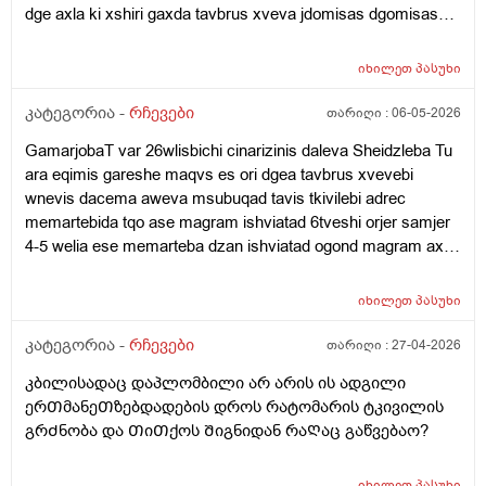
dge axla ki xshiri gaxda tavbrus xveva jdomisas dgomisas
gulis achqareba vdgavar tu davdivar maqanevs da
sheidzleba isec damemartos rom pexze vegar avdge
იხილეთ
პასუხი
kargaxani magram mase agar dammartvnia jdomisas da
dgomisas vqanaob amis gamoadre nevrozis wamlebs
კატეგორია -
რჩევები
თარიღი :
06-05-2026
vsvavdida ar mgonia gemoglobini mqodes dabali an shaqari
GamarjobaT var 26wlisbichi cinarizinis daleva Sheidzleba Tu
26is var wneva ro gavizome 100-50ze mqonda da yava
ara eqimis gareshe maqvs es ori dgea tavbrus xvevebi
davliebamiwia roca 110-70ze vatareb yava ro davlie axla 120-
wnevis dacema aweva msubuqad tavis tkivilebi adrec
80avide da odnav ganerviulebazec ki upro mexveva tavbruda
memartebida tqo ase magram ishviatad 6tveshi orjer samjer
es wamali mishvelis an wnevas dabla xoar wevs
4-5 welia ese memarteba dzan ishviatad ogond magram axla
imena 2-3dgea zed miyolebit esevar
იხილეთ
პასუხი
კატეგორია -
რჩევები
თარიღი :
27-04-2026
კბილისადაც დაპლომბილი არ არის ის ადგილი
ერᲗმანეᲗზებდადების დროს რატომარის ტკივილის
გრᲫნობა და ᲗიᲗქოს Შიგნიდან რაᲦაც გაწვებაო?
იხილეთ
პასუხი