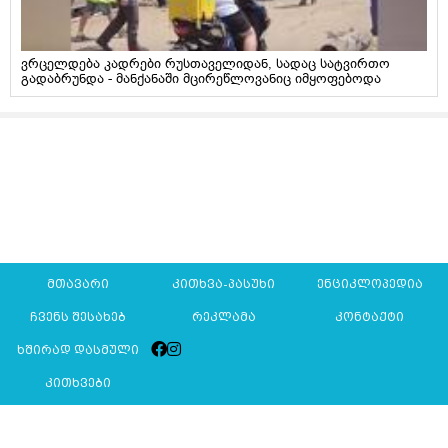
ვრცელდება კადრები რუსთაველიდან, სადაც სატვირთო
გადაბრუნდა - მანქანაში მცირეწლოვანიც იმყოფებოდა
მთავარი
კითხვა-პასუხი
ენციკლოპედია
ჩვენს შესახებ
რეკლამა
კონტაქტი
ხშირად დასმული
კითხვები
Mkurnali.ge © 2016 ყველა უფლება დაცულია
მასალების გადაბეჭდვა/რეპროდუცირება აკრძალულია,