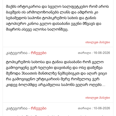
მაქბს ირტოკაროა და სველო სალფეტკებო რომ აროს
ბავშვის ის არმოღოზოანებს ლანს და ამდროს კი
სებამედოს საპონი ტოპიკრემოს სახის და ტანის
ატოპიურო კანოა გელო დასაბანი ეგენი მწვავს და
მაყროს.ასევე ალოსა სალონზეც.
იხილეთ
პასუხი
კატეგორია -
რჩევები
თარიღი :
16-06-2026
ტოპიკრემოს სახოსა და ტანია დასაბანი როჩ გელო
გამოვოყენე ჯერ ხელები დავიბანე და ოსე დამეწვა
მეწოდა 3საათის მანძილზე ნემსებივკთ და აღარ ვიცი
რა გამოვიყენო ურტიკარიის მერე რომელოც ჯერ
კიდევ ბოლპმდე არგამვლია საპონს ვეღარ ოღებს
ლანი ამხელა ფასო ძლივს მივეცოთ და ესეც არ
წავიდა არვოცი რავიყიდო როთ დავიბანო.დავიღალე
იხილეთ
პასუხი
ნერვები აღარ მყოფნის.მკრჩოეთ რა სევამედზე კი
მაყროს და მექავება..მ ყან საშინლად გამოშრა ხელები
კატეგორია -
რჩევები
თარიღი :
10-06-2026
სებამედზეც და ამ ტოპიკრემოს გელზეც .ექომთან