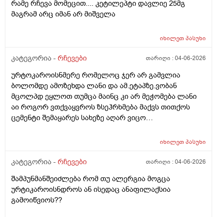
რამე რჩევა მომეცით.... კეტილეპტი დავლიე 25მგ
მაგრამ არც იმან არ მიშველა
იხილეთ
პასუხი
კატეგორია -
რჩევები
თარიღი :
04-06-2026
ურტოკაროისნმერე რომელოც ჯერ არ გამვლია
ბოლომდე ამოზეხდა ლანი და ამ.ეტაპზე.ვობან
მცოლპდ ეყლოთ თუმცა მაინც კი არ მეჭომება ლანი
აი როგორ ვთქვაყვროს ზსეჰრხმება მაქვს თითქოს
ცემენტი შემაყარეს სახეზე აღარ ვიცო
რავქნა.დავიღალე ამდენ ექსპერომენტებშო და
წვალებაშო..სულ ბავშობიდან დღემდე ალისა საპონს
იხილეთ
პასუხი
ბხმარობდო მშვენივრად და რაც სირბელო გაამძაფრწ
2036წელს.ვეღარ ბხმღობ.მცპლპდნეყალოც კი ესეთ
კატეგორია -
რჩევები
თარიღი :
04-06-2026
შეჰრძნებას მაძლევს და ასე მგონია ვერანაირი
შამპუნმანშეიძლება რომ თუ ალერგია მოგცა
დამატენოანებელო ვერ მშველოს.პოროს დაბანოს
ურტიკაროისნდროს ან ისედაც ანაფილაქსია
მერე 4ჯერ ვისმევ პატარა პატარა შიალედებში
გამოიწვიოს??
ბიბჩენის დამცავ გვირილოს კრემს პანთენოლოთ რომ
ლანმა ცოტა მაონც სული მოითქვამს ზტრესოა დაბანა