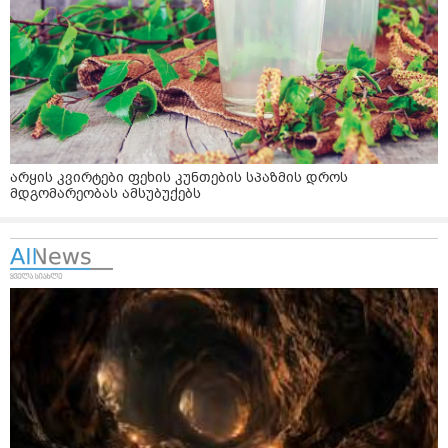
არყის კვირტები ფეხის კუნთების სპაზმის დროს
მდგომარეობას ამსუბუქებს