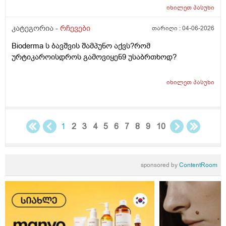
უკბე არადა ჭიჭყიანია ხომ არ ვივლი.ჯერ წულოთ
იხილეთ
პასუხი
დაბანა რა არის და ოსოც ასე ღმომოხდა.ხელებზე და
კატეგორია -
რჩევები
თარიღი :
04-06-2026
ტამზე არვარ ასე.წყლოთაც კი ჩიმი წვაც მაქ აქა ოქ
სახეზე წამოერად.ბუნჩენსაც ბავშობიდან ვხმარობ
Bioderma ს ბავშვის შამპუნო აქვს?რომ
ურტიკაროისდროს გამოვიყენ9 უსაბრთხოდ?
იხილეთ
პასუხი
1
2
3
4
5
6
7
8
9
10
sponsored by
ContentRoom