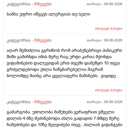
კატეგორია -
რჩევები
თარიღი :
08-06-2026
ბამბა უფრო იწვევს ალერგიას თუ სელი
იხილეთ
პასუხი
კატეგორია -
რჩევები
თარიღი :
08-06-2026
აღარ შემიძლია ვგრძნობ რომ არაბუნებრივი პანიკური
შიში გამიჩნდა იმის მერე რაც ურტი კარია მქონდა
ვიტამინების დალევიდან ერთ თვეში დამეწყო 10 თვეა
გრძელდებოდა ეხლა ჩაწყნარებულია მაგრამ
ბოლომდე მაინც არა ყველაფერი მაშინებს.. ვიყიდე
ტობი კრემის სახისა და ტანის გელი მაგრამ მეშინია
გამოყენება პატარა ადგილას რო ბცადო
იხილეთ
პასუხი
ალერგოულინთუ ვა4 სელზე რაც მე არვიცო ვარ თუ
არა.მაშონ ანაფილაქსია ხომ არ მექმება?
კატეგორია -
რჩევები
თარიღი :
08-06-2026
ამხელა.ფასო მიბეცო წვალებით და ვერ ვბედავ
გამარჯობა, უძოლობა მაწუხებს ვერაფრით ვშველი
ცუდათ ვხდებინშოშოსგან მარტო მაშინებს ეს
დილის 4-5ზე მეძინებოდა ახლა გადადის 7-8მდე მერე
ონტელექტოც ანაფილაქსიას ახსენებს სულ დამამე
ჩამეძინება და 10ზე მეღვიძება ისევ.. ძალიან ვიტანჯები
როზა