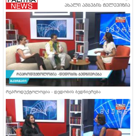
რეპროდუქტოლოგია - დედობის ბედნიერება