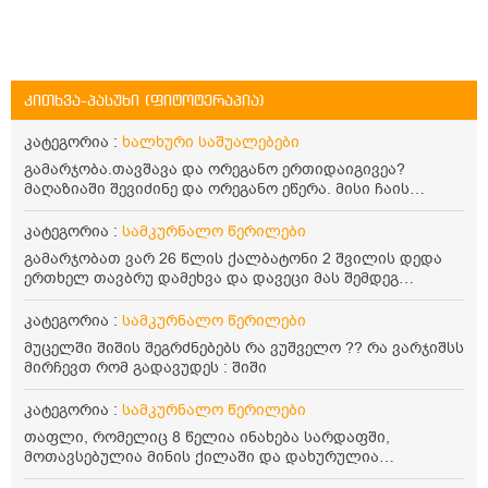
კითხვა-პასუხი (ფიტოტერაპია)
კატეგორია :
ხალხური საშუალებები
გამარჯობა.თავშავა და ორეგანო ერთიდაიგივეა?
მაღაზიაში შევიძინე და ორეგანო ეწერა. მისი ჩაის
დალევის წესი მაინტერესებს.რისთვის არის კარგი?
წავიკითხე რომ: 1 ჭიქა თბილ წყალში ჩავყაროთ 1 ჩაის
კატეგორია :
სამკურნალო წერილები
კოვზი დაქუცმაცებული და გამხმარი ორეგანო და
გამარჯობათ ვარ 26 წლის ქალბატონი 2 შვილის დედა
გავაჩეროთ 10-15 წუთი, მივიღოთო ჭამიდან 1-2 საათში.
ერთხელ თავბრუ დამეხვა და დავეცი მას შემდეგ
მიზანი: ანტიოქსიდანტური და ანთების საწინააღმდეგო
დამეწყო შიშები ვეღარ გავდიოდი გარეთ რადგან ისევ
თვისება. სწორია ეს ინფორმაცია? უკუჩვენება რა აქვს
ასე ცუდად არ გავხდარიყავი ყურის ანთება მქონდა
კატეგორია :
სამკურნალო წერილები
და ბრონქულ ასთმას თუ შველის ორეგანოს ჩაი?
მაშინ როგორც გაირკვა მას შემსეგ გავიდა 1 წელზე
მუცელში შიშის შეგრძნებებს რა ვუშველო ?? რა ვარჯიშსს
მეტინდა კიდე მეხვევა თავბრუ გარეთ გასვილისას
მირჩევთ რომ გადავუდეს : შიში
სახლში კარგად ვარ როცა ახსენებენ გარეთ წაავალა
სმაგაზეხ კი ცუდად ვხდებოდი ეხლა როგორმე გავდივარ
კატეგორია :
სამკურნალო წერილები
ბაღში ჯოხში ზოგჯერ მაქვს შეგრძნება მიწა მეცლება
ფეხებიდან და ჯოხზე უნდა დავეყრდნო აუცილებლად
თაფლი, რომელიც 8 წელია ინახება სარდაფში,
არვიხი როგორ მოვიქცე რა გავაკეთო ასევე დამეწყო
მოთავსებულია მინის ქილაში და დახურულია
შიშები უაზროდ შფოთვა რომ ვეღარ გავალ გაერთ
პლასტმასის სახურავით. ექნება თუ არა შენარჩუნებული