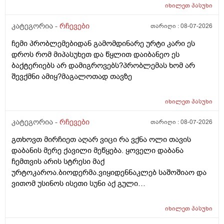
და ფულინრომ არჰვაქ ვერანაირად ექიმთან ვერ
იხილეთ
პასუხი
წაიყვან.ჰოდა რომ ხალიან ვცადო და მივაღწიო
შედეგს იბ ის ექიმთან მაომც ჩავიდეს თუ თავის
კატეგორია -
რჩევები
თარიღი :
08-07-2026
ექიმთან ვერა რადგან ძვირო კდება და არგვაქ .ჰოდა
ჩემი პრობლემებიდან გამომდინარე ურტი კარი ეს
იბნის ექიმყან რომ დ ვიტამინი გაიკეთოს და უბნის
დროს რომ მიპასუხეთ და წყლით დაიბანეო ეს
ექიმის დანიშნულებას ვენდო ის ხომ კარდიოლოგი
ბაქტერიებს არ დამიგროვებს?პრობლემას ხომ არ
არაა თან დიდათ რომ ვაკვირდები არაა მცოდნე ამ
შევქმნი ამიყ?მაგალოთად თავზე
მხრივ და ვერ ვენდობი და ხომ არავნებს მამას დ
ვიტამინი თუ დაინიშნა ექიმმა უბნის ექიმმა რამდენად
სარისკოა?მის კარდიოლოგა ვერ დავირეკავ ან
იხილეთ
პასუხი
კატეგორია -
რჩევები
თარიღი :
08-07-2026
გთხოვთ მირჩიეთ აღარ ვიცი რა ვქნა ოლი თავის
დაბანის მერე ქავილი მეწყება. ყოველი დაბანა
ჩემთვის არის სტრესი მაქ
ურტოკაროა.ბიოდერმა.ვიყიდენნაკლებ საშოშიაო და
ვითომ უსინოს ისეთი სუნი აქ გული
მიღონდება.ლეპეტიტოც ვიხმარე ბაბეს ექსტრა
დამატენიანებელი შამპუნიც მაგრამ ყველაფერზე
იხილეთ
პასუხი
ქავილი მეწყება დაბანიდან მეორე დღეს.აღარ