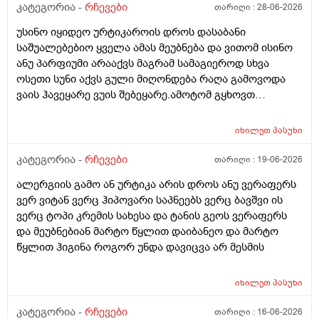
შემიხლია ვიტანკები.რამე მირჩიეთ დამპუნი რა რომ
კატეგორია -
რჩევები
თარიღი :
28-06-2026
სუნიც ქონდეს ცოტა ნორმალურო და არ
უსინო იყიდეო ურტიკაროის დროს დასაბანი
ამექავოს.ბიბხიანოს შამპუნი რომ ვიყიდო ბაბეზ3
საშუალებებიო ყველა ამას მეუბნება და ვითომ ისინო
უარესი ხომ არარის?მხოლპდ ბიბცოანის საპობს იტანს
ანუ პარფიუმი არააქვს მაგრამ სამაგიეროდ სხვა
ტანოს კანი მაგრამ შამპუნი აოხმაროა და ასე მგონია
ოსეთი სუნი აქვს გული მიღონდება რაღა გამოვოდა
ბაბე იფრო ნახია და თუ ბაბე მახლევს ქავილს ბიბჩენი
ვაის ჰავეყარე ვუის შებეყარე.ამოტომ გყხოვთ
იგრო მომცემს?სავატაუდოთ სიმშრალისგან მექავება
მომწერეთ მე ახლა ვხმარობ ბაბეა ექსტრა
რადგან დაბანის მეორე დღეს მეწყება ქავილი.ან თუ
დამატენიანებელ შამპუნს თაფლით რომ აროს იმას და
ბინჩენი უკეთესია რონელი?სხვადასხვა აქვს ბუბჩენს
იხილეთ
პასუხი
მაგას იფრო რბილი დამცოტა სილფატი აქვს თუ
ბუბჩენის შამპუნი რომ ვიყიდო იმად?
კატეგორია -
რჩევები
თარიღი :
19-06-2026
ალერგიის გამო ან ურტიკა არის დროს ანუ ვერაფერს
ვერ ვიტან ვერც ჰიპოვარი საპნეებს ვერც ბავშვი ის
ვერც ტოპი კრემის სახესა და ტანის გეოს ვერაფერს
და მეუბნებიან მარტო წყლით დაიბანეო და მარტო
წყლით ჰიგინა როგორ უნდა დავიცვა არ მესმის
იხილეთ
პასუხი
კატეგორია -
რჩევები
თარიღი :
16-06-2026