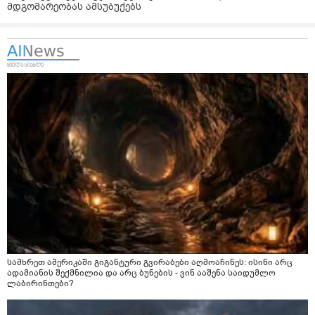
მდგომარეობას ამსუბუქებს
სამხრეთ ამერიკაში გიგანტური გვირაბები აღმოაჩინეს: ისინი არც
ადამიანის შექმნილია და არც ბუნების - ვინ ააშენა საიდუმლო
ლაბირინთები?