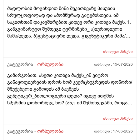
მადლობას მოგიხდით წინა შეკითხვაზე პასუხის
სრულყოფილად და ამომწურად გაცემისთვის. ამ
საკითხთან დაკავშირებით კიდევ ორი კითხვა მაქვს. 1.
განგვიმარტეთ შემდეგი ტერმინები_ ა)იურიდიული
მამა/დედა. ბ)გესტაციური დედა. გ)გენეტიკური მამა/
დედა. გ)ბიოლოგიური მამა/დედა. და
კიდევ_მსოფლიოს მრავალ ქვეყანაში აქტიურად
იხილეთ
პასუხი
მიმდინარეობს კვერცხუჯრედის დონორად ინვიტრო
თუ ხელოვნური განაყოფიერების ცენტრებში მომუშავე
კატეგორია -
ორსულობა
თარიღი :
15-07-2026
მედიცინის მუშაკების გამოყენება/დასაქმება. ეს
გამარჯობათ. ასეთი კითხვა მაქვს_ინ ვიტრო
რამდენად გავრცელებულია საქართველოში?
განაყოფიერების დროს ხომ კვერცხუჯრედის დონორი/
მჩუქებელი გამოდის ამ ბავშვის
გენეტიკურ_ბიოლოგიური დედა? იგივე ითქმის
სპერმის დონორზეც, ხო? (ანუ, იმ შემთხვევაში, როცა
თავისი სპერმით ან კვერცხუჯრედით ვერ ბადებს
წყვილი) და კიდევ_თუ მედიცინა აბორტს ჩასახული
იხილეთ
პასუხი
ბავშვის მკვლელობად აღიარებს, იგივე ითქმის ხო,
როცა ლაბორატორიაში, სინჯარაში
კატეგორია -
ორსულობა
თარიღი :
17-06-2026
განაყოფიერებული ემბრიონის დაბადება აღარ სურთ