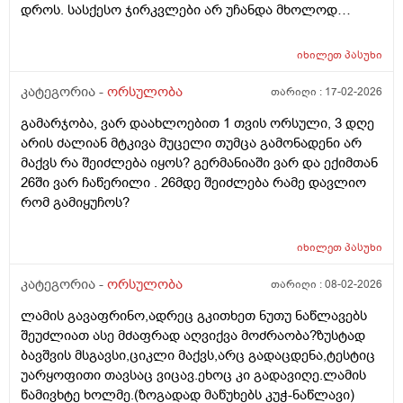
დროს. სასქესო ჯირკვლები არ უჩანდა მხოლოდ
გამოიყენებენ მანამ სხვა ქალის
სიგრძე გამოჩნდა ბიჭის.
გასანაყოფიერებლად, ე.წ "დონორის" სურვილის
მიუხედავად? თუ არ შეწუხდებით, დეტალურად რომ
იხილეთ
პასუხი
ამიხსნათ ამ ყველაფრის იურიდიული მხარე? უღრმესი
კატეგორია -
ორსულობა
თარიღი :
17-02-2026
მადლობა!
გამარჯობა, ვარ დაახლოებით 1 თვის ორსული, 3 დღე
არის ძალიან მტკივა მუცელი თუმცა გამონადენი არ
მაქვს რა შეიძლება იყოს? გერმანიაში ვარ და ექიმთან
26ში ვარ ჩაწერილი . 26მდე შეიძლება რამე დავლიო
რომ გამიყუჩოს?
იხილეთ
პასუხი
კატეგორია -
ორსულობა
თარიღი :
08-02-2026
ლამის გავაფრინო,ადრეც გკითხეთ ნუთუ ნაწლავებს
შეუძლიათ ასე მძაფრად აღვიქვა მოძრაობა?ზუსტად
ბავშვის მსგავსი,ციკლი მაქვს,არც გადაცდენა,ტესტიც
უარყოფითი თავსაც ვიცავ.ეხოც კი გადავიღე.ლამის
წამივხტე ხოლმე.(ზოგადად მაწუხებს კუჭ-ნაწლავი)