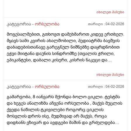
იხილეთ
პასუხი
კატეგორია -
ორსულობა
თარიღი :
04-02-2026
მოგესალმებით, გთხოვთ დამეხმაროთ კიდევ ერთხელ.
მყავს სამი კვირის ახალშობილი, პედიატრმა ბავშვის
დაბადებისთანავე გარეგნულ ნიშნებზე დაყრდნობით
ეჭვი მიიტანა დაუნის სინდრომზე (თვალის ჭრილი,
ეპიკანტუსი, დაბალი კისერი, კისრის ნაკეცი და
დაბალი ტონუსი), კვლევების შედეგად ბავშვს არ
აღმოაჩნდა გულის მანკი, ასევე სმენის პრობლემა და
იხილეთ
პასუხი
შინაგანი ორგანოების სხვა პათოლოგიები. გთხოვთ
მირჩიოთ ჯერ გენეტიკოსის კონსულტაცია მჭირდება
კატეგორია -
ორსულობა
თარიღი :
04-02-2026
თუ კარიოტიპის ანალიზი?
გამარჯობა, 8 იანვარს მქონდა ბოლო ციკლი. ტესტმა
და ხეგეს ანალიზმა აჩვენა ორსულობა , მაქვს მუცლის
ქვედა ნაწილის ტკივილები როგორც ციკლის
მოსვლის დროს ისე, მუდმივად არ მაქვს, როცა
დიდხანს ვზივარ და ავდგები მაშინ და გრძელდება
დაახლოებით 1 2 წუთი და შემდეგ მივლის , ასევე ღამე