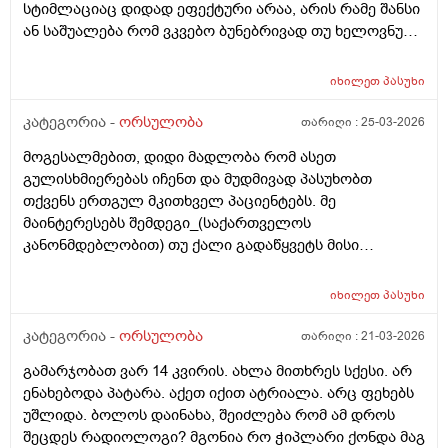
სტიმლაციაც დიდად ეფექტური არაა, არის რამე შანსი
ან საშუალება რომ ვკვებო ბუნებრივად თუ ხელოვნური
კვება დავიწყოთ ? მადლობა წინასწარ !
იხილეთ
პასუხი
კატეგორია -
ორსულობა
თარიღი :
25-03-2026
მოგესალმებით, დიდი მადლობა რომ ასეთ
გულისხმიერებას იჩენთ და მუდმივად პასუხობთ
თქვენს ერთგულ მკითხველ პაციენტებს. მე
მაინტერესებს შემდეგი_(საქართველოს
კანონმდებლობით) თუ ქალი გადაწყვეტს მისი
კვერცხუჯრედის გაყინვას, რამდენი ხნის ვადითაა ეს
(კვერცხუჯრედის კრიოპრეზერვაცია) შესაძლებელი?
იხილეთ
პასუხი
და რამდენია ყოველთვიური გადასახადი? და ყველაზე
მნიშვნელოვანი შეკითხვა_თუ, დავუშვათ, საკუთარ
კატეგორია -
ორსულობა
თარიღი :
21-03-2026
გაყინული კვერცხუჯრედების ნაწილს ქალი
გამარჯობათ ვარ 14 კვირის. ახლა მითხრეს სქესი. არ
გამოიყენებს, გაყინული კიდევ ისევ მორჩება
ენახებოდა პატარა. აქეთ იქით ატრიალა. არც ფეხებს
კლინიკაში, ამ დროს შემდგომ როგორ განვითარდება
უშლიდა. ბოლოს დაინახა, შეიძლება რომ ამ დროს
სცენარი? რა ბედი ეწევა დარჩენილ გაყინულ
შეცდეს რადიოლოგი? მგონია რო ჭიპლარი ქონდა მაგ
კვერცხუჯრედებს?_თუ მათ ვადა გასდით,