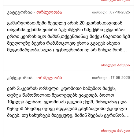
კატეგორია -
ორსულობა
თარიღი :
07-10-2025
გამარჯობათ,ჩემი მეუღლე არის 20 კვირის,თავიდან
თავისმა ექიმმა უთხრა აუტისტური სპექტრი ეტყობაო
ერთი კვირის იყო მაშინ,თქვენთანაც მაქვს ნაკითხი ჩემ
მეუღლეზე ბევრი რამ,მოკლედ ეხლა გვაქვს ასეთი
მდგომარეობა,სადაც ვცხოვრობთ იქ არ მინდა რომ
იმშობიაროს,გვინდა თბილისში,დავუკავშირდით
ექიმს,გაცვლაგგამოცვლის ფურცლი
იხილეთ
პასუხი
გაკეთებულია,ახალ ექიმს რომ უთხრა როგორც
მკურნალობდა ჩემი მეუღლე ძალიან გაკვირვებული
კატეგორია -
ორსულობა
თარიღი :
17-09-2025
დარჩა და ჩვენც ვნერვიულობთ ცოტა არ
ვარ 25კვირის ორსული. ჯდომითი სამუშაო მაქვს,
იყოს,ორსულობა მიდის ძალიან
თუმცა წამოწოლით შუალედებს ვაკეთებ. ბოლო
კარგად,გემახსოვრებით ალბათ მარიხუანას
10დღეა ალბათ, ჯდომისას გულის ქვეშ, წინიდანაც და
მომხმარებელი ვიყავი და გვეშინოდა ბავშვის
ზურგის არეშიც იგივე ადგილას გაუსაძლისი ტკივილი
ჯანმრთელობის მხრივ.თქვენ კი აგვიხსენით რომ
მაქვს. თუ საზურგეს მივეყუდე, მაშინ შვებას ვგრძნობ.
მარიხუანა ხელა უშლის ჩასახვას და არა ჩასახულ
ნაყოფს ხომ არ ავნებს, რა შეიძლება იყოს, რამე
ნაყოფსო,ეს ექიმი კიდევ გვაშინებდა ასე იქნება ისე
ორგანოს აწვება ამ დროს?
იქნევაო,მოკლედ არვიცი ყველას ინდივიდუალური
იხილეთ
პასუხი