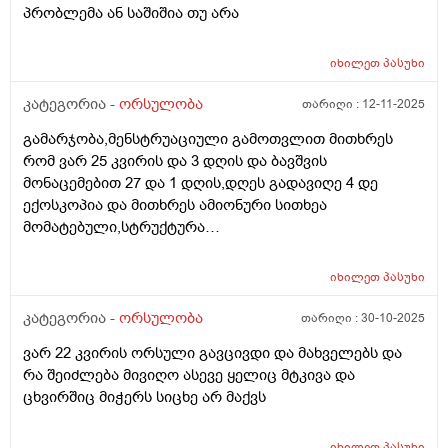
პრობლემა ან საშიშია თუ არა
იხილეთ
პასუხი
კატეგორია -
ორსულობა
თარიღი :
12-11-2025
გამარჯობა,მენსტრუაციული გამოთვლით მითხრეს
რომ ვარ 25 კვირის და 3 დღის და ბავშვის
მონაცემებით 27 და 1 დღის,დღეს გადავიღე 4 დე
ექოსკოპია და მითხრეს ამიონური სითხეა
მომატებული,სტრუქტურა
არაეთგვაროვანიმღვრიე,მითხრეს რომ შანსი მაქ
ნაადრევი მშობიარობის,მაქვს ამ ბოლოს წელის
იხილეთ
პასუხი
ტკივილი ხშირად,ყრუ ტკივილი თირკმლებისბარეში
და ხაჭოსებრი გამონადენი,ნაცხის ანალიზმა კანდიდა
კატეგორია -
ორსულობა
თარიღი :
30-10-2025
აჩვენა ერთი თვის უკან,როგორ მოვიქცე?
ვარ 22 კვირის ორსული გავცივდი და მახველებს და
რა შეიძლება მივიღო ასევე ყელიც მტკივა და
ცხვირშიც მიჭერს სიცხე არ მაქვს
იხილეთ
პასუხი