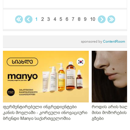
მიდგომააქ თუ წესი ერთია ამ საკითხში ასმევდა
დეტრივიტს ორიათასიანს დღეში ორჯერ დილა
საღამოს 4 თვე,პროგრსტი დილის ორალურად
საღამოს სანთლის სახით საშოში,ნიუვიტი ორი თვე
1
2
3
4
5
6
7
8
9
10
ყიველდღე თითო თითო და დავი ჰა ოცი კვირის
განმავლობაში დღეში ორჯერ,დღეს გააჩერა ეს
დანიშნულება და ახალმა ექიმმა გამოუწერა სისხლის
sponsored by
ContentRoom
გამათხელებელი,პოტრომბინი გაუსინჯა პირველ
რიგში რაც არ გაგვისინჯია ამ ხნის განმავლობაში და
ზღვარზე ქონდა ისე რომ ლაბორანტმა გვითხრა
საყურადღებოა თორემ მერე საპრობლემო
გახდებაო,და ისედაც თვენახევარში ერთხელ
გვნახულობდა ის ძველი ექიმი,ინდომეტაზონის
სანთელი ოცი დღე ძილის წინ,უტროჟესტანი
საღამოს,კურანტილი სისხლის გამათხელებელი,ახლა
აქვს თავის ტკივილები,სხვა ჩვენება არააქვს და ასე
გვგონია დ ვიტამია გამოიწვიაო მარა ვირუსიც
ფერმენტირებული ინგრედიენტები
როდის არის ხალი
ქონდა,ვაგოსტაბილი თავის ტკივილისთვის,თქვენ რას
კანის მოვლაში - კორეული ინოვაციური
მისი მოშორების 
გვირჩევთ?როგორც გვითხარით ონლაინ ისე მიდის
ბრენდი Manyo საქართველოშია
გზები
ყველაფერი და ხალხს შეხება აქვთ პირდაპირ
პროცესთან და ისინი ვერ ხვდებიან.გმადლობთ