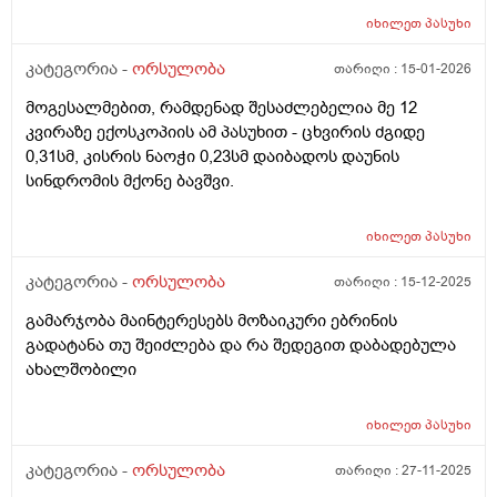
რომ ვწევარ მაშინ მტკივა იგივე ხანგრძლივობიფ
იხილეთ
პასუხი
ოღონდ თითქოს უფრო მეტად, ბუნებრივია? 3 დღეა
რაც ასე ვარ.
კატეგორია -
ორსულობა
თარიღი :
15-01-2026
მოგესალმებით, რამდენად შესაძლებელია მე 12
კვირაზე ექოსკოპიის ამ პასუხით - ცხვირის ძგიდე
0,31სმ, კისრის ნაოჭი 0,23სმ დაიბადოს დაუნის
სინდრომის მქონე ბავშვი.
იხილეთ
პასუხი
კატეგორია -
ორსულობა
თარიღი :
15-12-2025
გამარჯობა მაინტერესებს მოზაიკური ებრინის
გადატანა თუ შეიძლება და რა შედეგით დაბადებულა
ახალშობილი
იხილეთ
პასუხი
კატეგორია -
ორსულობა
თარიღი :
27-11-2025