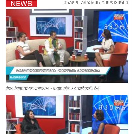
რეპროდუქტოლოგია - დედობის ბედნიერება