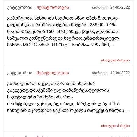
კატეგორია -
ჰეპატოლოგია
თარიღი :
24-05-2022
გამარჯობა. სისხლის საერთო ანალიზის შედეგად
დადგინდა თრომბოციტების მატება– 386.00 10^9/l,
ნორმის ზღვარია 150 - 370 ; ასევე |ჰემოგლობინის
საშუალო კონცენტრაცია საერთო ერითროციტულ
მასაში MCHC არის 311.00 g/l; ნორმა– 315 - 360;
ლიმფოციტები LYM % – 18.20 % ნორმა 20 - 40 %;
ეოზინოფილები EO– % 0.40 , ნორმაა – 0.5 - 5%; რაზე
იხილეთ
პასუხი
მიგვითითებს ეს მონაცემები, რა შეიძლება იყოს
თრომბოციტების მომატების მიზეზი რომ მითხრათ;
კატეგორია -
ჰეპატოლოგია
თარიღი :
10-05-2022
გამარჯობათ. მუცლის ღრუს ეხოსკოპია
გავიკეთე.დასკვნაში ესე დამიწერეს.ღვიძლის
საგიტალური ზომები არ არის
მომატებული.ვერტიკალურად, მარჯვენა ლავიწშუა
ხაზზე არ სცილდება ნეკნთა რკალს.მარჯვენა წილის
ვერტიკალური-ირიბი ზომა 140 მმ (N<150მმ); მარცხენა
წილის კრანიო-კაუდალური ზომა 75 მმ (N<100მმ);
იხილეთ
პასუხი
კუთხეები ბლაგვი, კონტურები სწორი, პარენქიმის