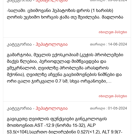
კატეგორია -
ჰეპატოლოგია
თარიღი :
09-08-2024
კუჭში ხშირი გასვლა და ხშირი შარდვა ესენი რაც
მოგწერეთ წერია შედეგები მაგრამ ბევრი რამე არ
-სალამი. ცხიმოვანი ჰეპატოზის დროს (1 ხარისხ)
წერია კიდე და გვერდზე პატარა ფურცელია მიკრული
ღორის უცხიმო ხორცის ჭამა თუ შეიძლება. მადლობა
ალბად რაც იქ არ წერია ფურცელზე ესენი ცალკე
გაკეთებულია . და არის დაბალ მაჩვენებლიანები
იხილეთ
პასუხი
ასევე მაღალმაჩვენებლიანები - MON% - 9.6% .MCHC -
358 . და RDWs - 31.00 ესენი რებია და რატომმაქვს
კატეგორია -
ჰეპატოლოგია
თარიღი :
14-06-2024
დაბალ მაღალი რისი მანიშნებელია გთხოვათ
მიპასუხოთ
გამარჯობა, მუცლის ექოსკოპიამ (კუჭის პრობლემები
მაქვს წლებია, პერიოდულად მიმწვავდება და
ვმუკრნალობ, ღვიძლზე პრობლემა არასდროს
მქონია), ღვიძლზე აჩვენა გაცხიმოვნების ნიშნები და
ორი ცალი ჯირკვალი 0.7 სმ, სხვა ორგანოები,
ნაღველი პანკრეასი, ელენთა და სხვები წესრიგშია,
სითხე მუცლის ღრუში არ არის, ღვიძლის ზომა
იხილეთ
პასუხი
გადიდებული არაა ამის შემდეგ გავიკეთე ღვიძლის
ფუნქციური სინჯები alt 17.5 - n 10-40. alp 58 n <129. ast
კატეგორია -
ჰეპატოლოგია
თარიღი :
01-05-2024
16,8 n15 - 40. Ggt - 34 2-30. ბილირუბინი - 0.916 n<1.2
გავიკეთე ღვიძლის ფუნქციები გინეკოლოგის
სისხლის საერთო ანალიზშიც ყველაფერი წესრიგშია.
მოთხოვნით.AST -12.9 (ნორმა 15-32), ALP
მხოლოდ ერითროციტებია ოდნავ დაბალი 4.48 n4.5-5.9
53.5(<104),საერთო ბილირუბინი 0.527(<1.2), ALT 9.9(7-
მარჯვენა ფერდქვეშა არეში, ხანდახან თითქოს