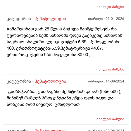
იხილეთ
პასუხი
კატეგორია -
ჰეპატოლოგია
თარიღი :
06-01-2025
გამარჯობათ ვარ 25 წლის ბიჭიდა მაინტერესებს რა
ცვლილებებია ჩემს სისხლში დღეს გავიკეთე სისხლის
საერთო ანალიზი. ლეიკოციტები 5.89.. ჰემოგლობინი
160, ერითროციტები-5.59,ჰემატოკრიტი 44,67,
ერითროციტების საშ.მოცულობა 80.00 ,
ჰემოგლობინის საშ.მოცულობა - 28.6 , ჰემოგლობინის
საშ კონცენტრაცია -358 , ერითროციტების
იხილეთ
პასუხი
განაწილების ფართი - 12.2 , ედს ვესტერ-გრინით - 4.
ჩხირბირთვიანი ნეიტროფილები- 1 .
კატეგორია -
ჰეპატოლოგია
თარიღი :
14-08-2024
სეგმენტბირთვიანი ნეიტროფილები -60 .
-გამარჯობათ. ცხიმოვანი ჰეპატოზის დროს (Iხარისხ.),
ეიზონოფილები-2, ლიმფოციტები% -28
მინიმუმ რამდენ პროცენტიანი უნდა იყოს ხაჭო და
,მონოციტების%-9 , და ასეევე რამდენჯერაც სისხლის
არაჟანი რომ მივიღო. გმადლობთ
ანალიზი ავიღე ასეთირამ არ შემხვედრია არასდროს
>>>-- ანიციტოზის მაჩვენებლის განსაზღვრა სისხლში
<< -ამის შედეგი არის 31.00 და ზღვარი 35.0-56.0 და რა
იხილეთ
პასუხი
არის ეს საერთოდ პირველად შემხვდა ანალიზში მაქვს