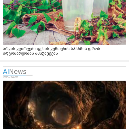
არყის კვირტები ფეხის კუნთების სპაზმის დროს
მდგომარეობას ამსუბუქებს