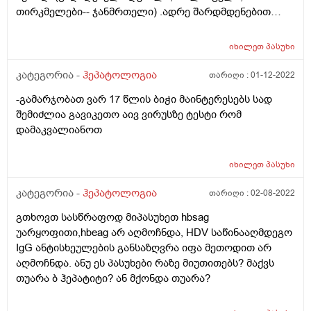
თირკმელები-- ჯანმრთელი) .ადრე შარდმდენებით
ასციტური სითხე გაეწოვებოდა ხოლმე, თუმცა
თერაპიის დასაწყისში მუცელს თავიდან არ ეტყობოდა
იხილეთ
პასუხი
ხოლმე. ალკოჰოლს სვამდა, მერე ვეროშპირონის
მიღება 1-2 დღის დაწყებული ჰქონდა.
კატეგორია -
ჰეპატოლოგია
თარიღი :
01-12-2022
ტოქსიკოლოგიურში არ მოგვყვებოდა. სამსახურში
-გამარჯობათ ვარ 17 წლის ბიჭი მაინტერესებს სად
ვიყავი, რომ მულმა სასწრაფოთი გადაიყვანა
შემიძლია გავიკეთო აივ ვირუსზე ტესტი რომ
კლინიკაში. ადრე სხვა კლინიკის ქირურგმა (სიხლდენა
დამაკვალიანოთ
ჰქონდა მაშინ) ასციტური სითხე არ ამოუღო, საჭირო
ცილებს თავად ორგანიზმი გაიწოვსო-თქვა. ახლა კი...
მე 100 ფორმას ვკითხულობ. --ჯერ კვლევები ჩაუტარეს.
იხილეთ
პასუხი
ჯანგბადი ასუნთქეს, 87 დან 96მდე დაუდგა სუნთქვის
კატეგორია -
ჰეპატოლოგია
თარიღი :
02-08-2022
მაჩვენებელი...მერე სუნთქვაში უშლის ხელსო და
სითხე ამოუღეს(16ლ). ზაზას რენიმაციაში თვენახევრის
გთხოვთ სასწრაფოდ მიპასუხეთ hbsag
მანძილზე ბილირუბინის მაღალი დონე ჰქონდა(100-
უარყოფითი,hbeag არ აღმოჩნდა, HDV საწინააღმდეგო
200). კომაში ჩავარდა და დაიღუპა. 100ფორმაში წერია
IgG ანტისხეულების განსაზღვრა იფა მეთოდით არ
სითხის ამოღებას გართულება არ მოჰყვაო, ვფიქრობ
აღმოჩნდა. ანუ ეს პასუხები რაზე მიუთითებს? მაქვს
ცრუობს ქირურგი, მაშინ 1 თვე წნევას მხოლოდ
თუარა ბ ჰეპატიტი? ან მქონდა თუარა?
მედიკამენტებით რატომ ურეგულირებდნენ,
კლინიკიდან ამ მიზეზზით არ გვატანდნენ, გზაში