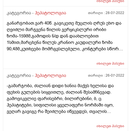
იხილეთ
პასუხი
დაგეღუპებათო, ე.ი. ოპერციისას დაეწია წნევა,
ალბათ. ექიმო ამ კლინიკას ტოქსიკოლოგიური აქვს.
კატეგორია -
ჰეპატოლოგია
თარიღი :
28-07-2022
ექიმო, გთხოვთ, მიპასუხოთ, თქვენ რა
გადაწყვეტილებას მიიღებდით ჩემი ქმრისნაირი
განარჯობათ.ვარ 40წ. გავიკეთე მუცლის ღრუს ეხო და
პაციენტი რომ მიგეღოთ.
ღვიძლი მარჯვენა წილის ვერყიკსლური ირიბი
ზომა-159მმ,გამოდის ნ/დ დან დაახლოებით
1სმით,მარცხენა წილუს კრანიო კაუდალური ზომა
90,4მმ,კუთხეები მომრგვსლებული, კონტურები სწორი.
პარენქიმის ექოსტრუქტურა ერთგვაროვანი.
ექოგენობა არათანაბარი კეტოვზნო დახიანებები არ
იხილეთ
პასუხი
აღენიდნება. კანოს ვენის დიამეტრი-12,5მმ. ჯერ ვერ
მივდივარ ექიმთან. მითხრეს გადიდებულიაო და
კატეგორია -
ჰეპატოლოგია
თარიღი :
26-07-2022
შეიძლება მითხრათ საშიშია რამე?
-გამარჯობა, ძალიან დიდი ხანია მაქვს ხელისა და
ფეხის გულების სიყვითლე, ძალიან შესამჩნევად.
გამოვიკვლიე ფარისებრი, ბილირუბინი, ბ, ც
ჰეპატიტები, სიფილისი ყველაფერი ნორმაში იყო,
ვეღარ გავიგე რა შეიძლება იწვევდეს, თვალის
სკლერები არ მაქვს ყვითელი. იქნებ რამე მირჩიოთ,
მადლობა.
იხილეთ
პასუხი