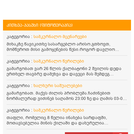
კითხვა-პასუხი (ფიტოტერაპია)
კატეგორია :
სამკურნალო მცენარეები
მიხაკზე წავიკითხე სასარგებლო არისო.გთხოვთ,
მომწეროთ მისი გამოყენების წესი.როგორ დავლიო
მიხაკის ჩაი. ასევე მაინტერესებს ლეიკოციტები მაქვს
ოდნავ დაბალი და წავიკითხე ლეიკოციტების დონეს
კატეგორია :
სამკურნალო წერილები
მაღლა წევსო და ასეა?
გამარჯობათ ვარ 26 წლის ქალბატონი 2 შვილის დედა
ერთხელ თავბრუ დამეხვა და დავეცი მას შემდეგ
დამეწყო შიშები ვეღარ გავდიოდი გარეთ რადგან ისევ
ასე ცუდად არ გავხდარიყავი ყურის ანთება მქონდა
კატეგორია :
ხალხური საშუალებები
მაშინ როგორც გაირკვა მას შემსეგ გავიდა 1 წელზე
გამარჯობათ. მაქვს ძილის პრობლემა.ჩაძინებით
მეტინდა კიდე მეხვევა თავბრუ გარეთ გასვილისას
ნორმალურად ვიძინებ საღამოს 23:00 ზე და ღამის 03-00
სახლში კარგად ვარ როცა ახსენებენ გარეთ წაავალა
ან 04:00 საათზე მეღვიძება და მერე ვერ ვიძინებ
სმაგაზეხ კი ცუდად ვხდებოდი ეხლა როგორმე გავდივარ
ვერაფრით.რამე ხალხური საშუალება თუ არის ამ
კატეგორია :
სამკურნალო წერილები
ბაღში ჯოხში ზოგჯერ მაქვს შეგრძნება მიწა მეცლება
პრობლემის მოსაგვარებლად
ფეხებიდან და ჯოხზე უნდა დავეყრდნო აუცილებლად
თაფლი, რომელიც 8 წელია ინახება სარდაფში,
არვიხი როგორ მოვიქცე რა გავაკეთო ასევე დამეწყო
მოთავსებულია მინის ქილაში და დახურულია
შიშები უაზროდ შფოთვა რომ ვეღარ გავალ გაერთ
პლასტმასის სახურავით. ექნება თუ არა შენარჩუნებული
საერთო ან რაომე მსგავსი როგორ მოვიქხე გავხდი
სასარგებლო თვისებები და შეიძლება თუ არა მისი