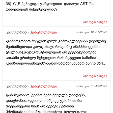
35). C ,B ჰეპატიტი უარყოფითი. დაბალი AST რა
უსიამოვნო შეგრძნებასავით მაქვს... რომელიც
დაავადების მაჩვენებელია?
მენჯისკენ გადაეცამა თითქოს. რამდენად
საყურადღებოა აღნიშნული (კუჭზე მკურნალობა
დავასრულე კურსი, მქონდა გასტრიტი, და წყლულები).
იხილეთ
პასუხი
კატეგორია -
ჰეპატოლოგია
თარიღი :
01-05-2023
-გამარჯობათ.მუცლის ღრუს გამოკვლევისას.ღვიძლზე
შეინიშნებოდა კალცინატი,როგორც ამიხსნა ექიმმა
(ტყლიპი).გადაკონტროლებას არ ექვემდებარება
ათასში ერთხელ შეხედეთო.რას მეტყვით საშიშია
ჯანმრთელობისთვის?მადლობთბწინასწარ.ასევწ მაქვს
მცირედ გაცხიმოვნებული
ღვიძლი(სტეანოზი)არცწეველი ვარ და არც
იხილეთ
პასუხი
ალკოჰლლის მომხმარებელი.ტკბილეულის
მოყვარული ვარ მხოლოდ.მდედრობითი 32წლის.
კატეგორია -
ჰეპატოლოგია
თარიღი :
10-12-2022
გამარჯობათ, ექიმო.ჩემი მეუღლე დაიღუპა,
დიაგნოზით ღვიძლის მწვავე უკმარისობა.
თვენახევარი სმას არ შეეშვა.ციროზი
ჰქონდა(გადიდებული ღვიძლი, ხოლო გული,