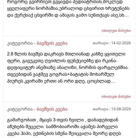
როგორც გვირჩიეთ გვყავდა პედიატრთან,მოკლედ
ყველაფერი ნორმაშია,უბრალოდ ცხვირით ხრუტუნებს
და ქერქიაქ ცხვირში დ ამაგის გამო სუნთქავს ასე,სხვა
რამე ჩივილები სიმპტომები არააქვს,ბიჭო არის 25
დღის 4.600 დღეს ავწონეთ,ჭამს სიმილაკ გოლდ 1.
იხილეთ
პასუხი
იღებდა 90 გრ.ხოდა როცა ცლის საჭმელს ეტყობა რო
კიდევ უნდა,ამ საღამოთი არაფრით არ დაიძინა,90
კატეგორია -
ბავშვის კვება
თარიღი :
14-02-2026
გრამზე,გასულია სადღაც 1.30 წუთი და ეძებს საჭმელს
2.8 წლის ბავშვს დაკრავს მთლიანად კანზე ყვითელი
სოსკას ისე წოვს ლამის გახიოს და ასეთ დროს 120 გრ
ფერი, გავუკეთე ღვიძლის ფუნქციებზე და რკინა-
რო მივცეთ რამე დაშავდება?როცა მივეცით 120 გრ
დეფიციტურ ანემიაზე ანალიზი, ნორმის ფარგლებშია.
შეჭამა და კაი ნაქეიფარივით გატრუნული იყო და
თვეებიდან ვაჭმევ გოგრას+ბატატის მოხარშულ
ეძინა კარგად,რას გვირჩევთ არ აღებინებს და
პიურეს კვირაში ერთი ან ორი დღე, ცოცხლად
პირიქით ეძებს და გადავიყვანოთ პირდაპირ 120
მიირთმევს სტაფილოს დღეში ერთ პატარას, ნუ
გრამზე თუ შიგადაშიგ ვაჭამოთ 120 და ზოგჯერ 90?
სეზონზე მანდარინსაც საკმაოდ ბევრს მიირთმევდა.
როგორ ჯობია?და რას იტყვით კიდევ სიმილაკი
იხილეთ
პასუხი
შესაძლოა ამ ყველაფრისგან იყოს გამოწვეული? თუ
ნეოშური რომ ვაჭამოთ მაგალითად დღეში ერთი ან
სხვა რამე ანალიზი გავუკეთო კიდევ? ბავშვი აქტიურია
კატეგორია -
ბავშვის კვება
თარიღი :
13-08-2025
ორი ჭამა?ახალ დაბადებულზე მიცეს კლინიკაში და
განვითარებულია
დაკრისტალებული გავიდა კუჭშიო და ვერ მოინელაო
გამარჯობათ , მყავს 3 თვის ჩვილი , დაბადებიდან
და ახლა ისეა რო არც ბოთლებს იწუნებს ნებისმიერი
აწუხებს მუცელი. სამშობიაროში აჭამეს პირველი
სოსკიდან ჭამს ოღონდ ვაჭამოთ,პედიატრმა კი
კვება ჰიპი, ექთნების სმენა შეიცვალა მეორე დღეს
გვითხრა ისე რო ცოტა ბევრიაო 120 გრამიო მაგრამ