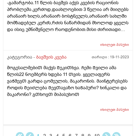
-გამარჯობა.11 წლის ბავშვს აქვს კვების რაციონის
საქმე?
პრობლემა.კერძოდ,დაახლოებით 3 წელია არ მიიღებს
არანაირ ხილს,არანაირ ბოსტნეულს,არანაირ სახლში
მომზადებულ კერძს,რძის ნაწარმიდან მხოლოდ ყველს
და ისიც უმნიშვნელო რაოდენობით.მისი ძირითადი
საკვებია კარტოფილი,მაკარონი,პილმენი და ე.წ "fast
food". ეს ყველაფერი მოხდა დროთა
იხილეთ
პასუხი
განმავლობაში.ყველაფერს მიირთმევდა და ბოლო 3
წელია,ფაქტიურად ჯანსაღს აღარაფერს
კატეგორია -
ბავშვის კვება
თარიღი :
19-11-2023
იღებს.ვერაფერს ვერ გავხდი.არანაირ ძალდატანებას
მოგესალმებიᲗ მაქვს ᲨეკიᲗხვა. Ჩემი Შვილი ამა
და წინააღმდეგობას აზრი არ აქვს.თვითონაც
წლის22 ნოემბერს ხდება 11 Თვის. ყველაფერს
განიცდის რომ ვუხსნი რა საფრთხისშემცველია
ვაᲭმევᲗ გარდა ცომეულის, მაკარონის. მაინტერესებს
მსგავსი კვება,მაგრამ არ შეუძლია ჭამოს სხვა
როდის ᲨეიᲫლება ᲨევᲗავაზო ხაᲭაპური? ხინკალი და
რამ.მირჩიეთ როგორ მოვიქცე.კვების ფსიქოლოგი ამ
მაკარონი? გᲗხოვᲗ მიპასუხოᲗ
კუთხით თუ მუშაობს რომ ჩავრთო?
იხილეთ
პასუხი