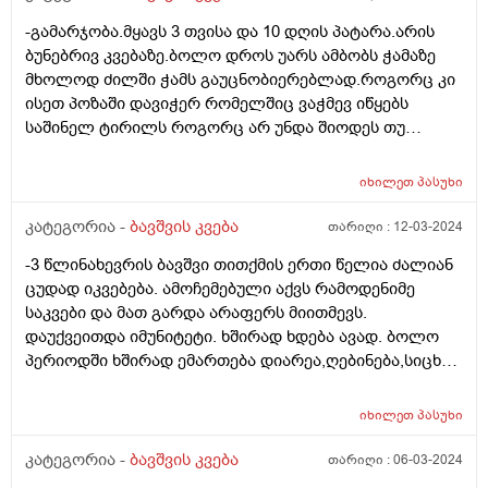
-გამარჯობა.მყავს 3 თვისა და 10 დღის პატარა.არის
ბუნებრივ კვებაზე.ბოლო დროს უარს ამბობს ჭამაზე
მხოლოდ ძილში ჭამს გაუცნობიერებლად.როგორც კი
ისეთ პოზაში დავიჭერ რომელშიც ვაჭმევ იწყებს
საშინელ ტირილს როგორც არ უნდა შიოდეს თუ
ფხიზლადაა არაფრით არ ჭამს.მყავდა
პედიატრთან,მაგრამ ვერ მითხრა რა სჭირდა იმიტომ
იხილეთ
პასუხი
რომ ბავშვს ფიზიკურად არაფერი აწუხებს არც ყური
და არც სხვა რამ.მერე მე მოვიძიე და ვნახე Behavioral
კატეგორია -
ბავშვის კვება
თარიღი :
12-03-2024
feeding aversion -ზე ინფორმაცია.ყველაფერი ზუსტად
-3 წლინახევრის ბავშვი თითქმის ერთი წელია ძალიან
ემთხვევა.
ცუდად იკვებება. ამოჩემებული აქვს რამოდენიმე
საკვები და მათ გარდა არაფერს მიითმევს.
დაუქვეითდა იმუნიტეტი. ხშირად ხდება ავად. ბოლო
პერიოდში ხშირად ემართება დიარეა,ღებინება,სიცხე.
უკვე მეოთხედ დაემართა თვენახევრის განმავლობაში.
მადაც საერთოდ დაკარგული აქვს,რასაც
იხილეთ
პასუხი
მიირთმევდა,იმ პროდუქტებზეც უარს ამბობს. ძალიან
დასუსტებულია. გავუკეთე პარაზიტებზე კვლევა,არ
კატეგორია -
ბავშვის კვება
თარიღი :
06-03-2024
აღმოაჩნდა. რა კვლევებს მირჩევთ ან რასთან გვაქვს