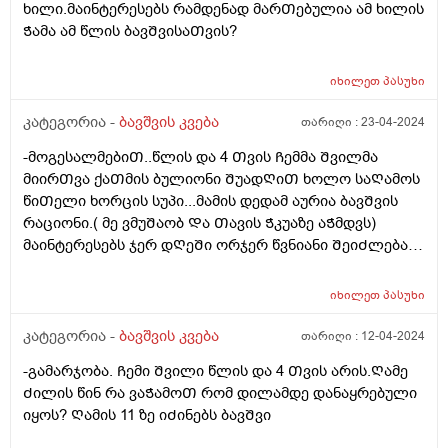
ხილი.მაინტერესებს რამდენად მარᲗებულია ამ ხილის
Ჭამა ამ წლის ბავᲨვისაᲗვის?
იხილეთ
პასუხი
კატეგორია -
ბავშვის კვება
თარიღი :
23-04-2024
-მოგესალმებიᲗ..წლის და 4 Თვის Ჩემმა Შვილმა
მიირᲗვა ქაᲗმის ბულიონი ᲨუადᲦიᲗ ხოლო საᲦამოს
წიᲗელი ხორცის სუპი...მამის დედამ აურია ბავᲨვის
რაციონი.( მე ვმუᲨაობ Და Თავის Ჭკუაზე აᲭმდვს)
მაინტერესებს ჯერ დᲦეᲨი ორჯერ წვნიანი ᲨეიᲫლება?
არ ვნებს კუᲭს? ან Შერევა ქაᲗამი და წიᲗელი ხორცი
ერᲗ დᲦეს არ ვნებს? Ღამე ვნახე მუცელზე წიᲗლად
იხილეთ
პასუხი
დაყრილი ხორხოᲨელებივიᲗ ანუ ალერგიული
რეაქცია. ᲦმერᲗმა იცის რამდენი რამ.აᲭამა Ჩემს
კატეგორია -
ბავშვის კვება
თარიღი :
12-04-2024
Ვუმად მოკლედ მაინტერესებს რეაქციას რა მისცემდა?
-გამარჯობა. Ჩემი Შვილი წლის და 4 Თვის არის.Ღამე
Ძილის წინ რა ვაᲭამოᲗ რომ დილამდე დანაყრებული
იყოს? Ღამის 11 ზე იᲫინებს ბავᲨვი