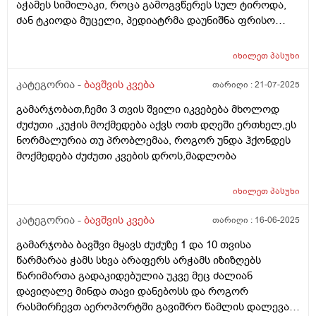
აჭამეს სიმილაკი, როცა გამოგვწერეს სულ ტიროდა,
გიჟადაა ქცეული და რავქნაათ?
ძან ტკიოდა მუცელი, პედიატრმა დაუნიშნა ფრისო
ვომმი, ვომმა კუჭში ძან შეკრა კენჭებივით და
კურკლებივით გადიოდა ბავშვი, დაუნიშნა პეპ აცე, პეპ
იხილეთ
პასუხი
აცემ მუცელი ატკინა, მერე პიკოჯესტი, ფრისო
კომფორტ არ, ჰიპის კომფორტიც ვაჭამე,
კატეგორია -
ბავშვის კვება
თარიღი :
21-07-2025
ჰელიოლაქსი მივეცით შეკრულობის გამო და უარესად
გამარჯობათ,ჩემი 3 თვის შვილი იკვებება მხოლოდ
გააგიჟა. გაზების წამლები უარეს უშვრება. და ბოლოს
ძუძუთი ,კუჭის მოქმედება აქვს ოთხ დღეში ერთხელ,ეს
ფრისო მულტიო მიიღო კარგად, გაზები ისევ აწუხებს
ნორმალურია თუ პრობლემაა, როგორ უნდა ჰქონდეს
მაგრამ არ ტირის, ვაჭმევ ფრისო მულტიოს 2 თვიდან.
მოქმედება ძუძუთი კვების დროს,მადლობა
თხის რძეს აქებს ბევრი და როგორია??? . ორი კვირაა
როცა რძეს გადაყლაპავს მუცლიდან ისმის ხრიალის
ხმები და ბოლომდე არ ჭამდა, პედიატრმა დაუნიშნა
იხილეთ
პასუხი
ქვამატელი დღეში ორჯერ, მეოთხედი. დავალევინე
კატეგორია -
ბავშვის კვება
თარიღი :
16-06-2025
ერთი დღე მხოლოდ ერთხელ დღეში და დაიწყო ჭამა,
ათი დღის მერე ისევ ისე დაიწყო, დავალევინე კიდევ
გამარჯობა ბავშვი მყავს ძუძუზე 1 და 10 თვისა
და ჭამს ხუთი დღეა გასული, სულ ორჯერ მივეცი
წარმარაა ჭამს სხვა არაფერს არჭამს იზიზღებს
ქვამატელი და ანოტაციაში წავიკითხე რომ
წარიმართა გადაკიდებულია უკვე მეც ძალიან
ჩვილებისთვის არ წერია, ძალიან შემეშინდა,
დავიღალე მინდა თავი დანებოსს და როგორ
საყურადღებო ხომ არ არის? პედიატრი მარწმუნებს
რასმირჩევთ აეროპორტში გავიშრო წამლის დალევას
რომ ვენდო უსაფრთხოა. თქვენ რას მეტყვით?