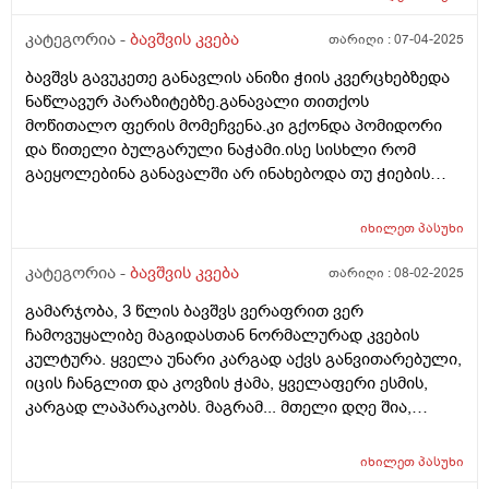
დიდი Შუალედს ხო არ ვაკეᲗებᲗ კვებაზე? ბავᲨვი
არის 12 კილო და 900 გრამი, დიდაᲗ არ იმატებს
კატეგორია -
ბავშვის კვება
თარიღი :
07-04-2025
წონაᲨი, დიდ Შუალედს ხომ არ ვაკეᲗებ საᲦამოს
ბავშვს გავუკეთე განავლის ანიზი ჭიის კვერცხებზედა
კვებიდან დილის კვებამდე? გმადლობᲗ
ნაწლავურ პარაზიტებზე.განავალი თითქოს
მოწითალო ფერის მომეჩვენა.კი გქონდა პომიდორი
და წითელი ბულგარული ნაჭამი.ისე სისხლი რომ
გაეყოლებინა განავალში არ ინახებოდა თუ ჭიების
დროს არ სინჯავენ
იხილეთ
პასუხი
კატეგორია -
ბავშვის კვება
თარიღი :
08-02-2025
გამარჯობა, 3 წლის ბავშვს ვერაფრით ვერ
ჩამოვუყალიბე მაგიდასთან ნორმალურად კვების
კულტურა. ყველა უნარი კარგად აქვს განვითარებული,
იცის ჩანგლით და კოვზის ჭამა, ყველაფერი ესმის,
კარგად ლაპარაკობს. მაგრამ... მთელი დღე შია,
მთელი დღე მაცივართან დგას, ოღონდ ვერ
გავაგებინე ის, თუ რა უნდა ჭამოს, რომ დანაყრდეს და
იხილეთ
პასუხი
ყოველ ნახევარ საათში არ მოშივდეს. მთელი დღის