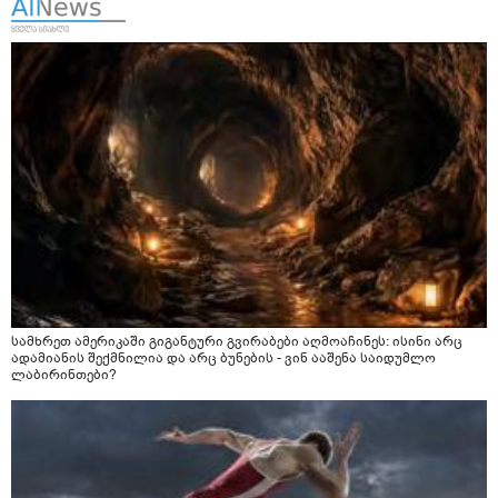
სამხრეთ ამერიკაში გიგანტური გვირაბები აღმოაჩინეს: ისინი არც
ადამიანის შექმნილია და არც ბუნების - ვინ ააშენა საიდუმლო
ლაბირინთები?