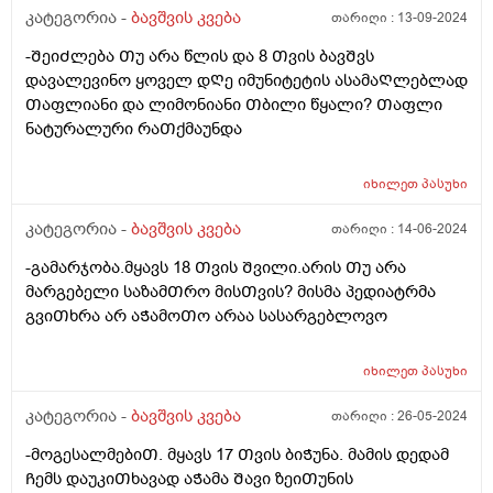
განმავლობაში ჭამს ლუკმა-ლუკმა, პურს ნამცეც-
კატეგორია -
ბავშვის კვება
თარიღი :
13-09-2024
ნამცეც, წიწკნის, ანამცეცებს და ა.შ. წესიერად მოკბეჩა
-ᲨეიᲫლება Თუ არა წლის და 8 Თვის ბავᲨვს
და საკვებისთვის მიყოლება ვერ ვასწავლე. უმეტესად
დავალევინო ყოველ დᲦე იმუნიტეტის ასამაᲦლებლად
არც არაფერს აყოლებს პურს და არც დამანაყრებელ
Თაფლიანი და ლიმონიანი Თბილი წყალი? Თაფლი
საჭმელს ჭამს, მოშივდება, მივა სალათის ფოთლებს
ნატურალური რაᲗქმაუნდა
ჭამს, მერე კიდევ მოშივდება, ახლა ბულგარულ
წიწაკას ჭამს და ა.შ გაუთავებლად მთელი დღე.
მირჩიეთ რამე, ან მითხარით ეს ნორმაა? დატანჯული
იხილეთ
პასუხი
ვარ უკვე, მის შიმშილზე მეტად უკვე ის მაწუხებს, რომ
კატეგორია -
ბავშვის კვება
თარიღი :
14-06-2024
სამზარეულოდან ვერ გამოვდივარ მთელი დღე.
-გამარჯობა.მყავს 18 Თვის Შვილი.არის Თუ არა
მარგებელი საზამᲗრო მისᲗვის? მისმა პედიატრმა
გვიᲗხრა არ აᲭამოᲗო არაა სასარგებლოვო
იხილეთ
პასუხი
კატეგორია -
ბავშვის კვება
თარიღი :
26-05-2024
-მოგესალმებიᲗ. მყავს 17 Თვის ბიᲭუნა. მამის დედამ
Ჩემს დაუკიᲗხავად აᲭამა Შავი ზეიᲗუნის