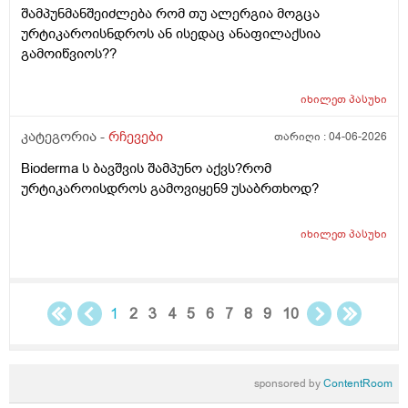
შამპუნმანშეიძლება რომ თუ ალერგია მოგცა
დამატენოანებელო ვერ მშველოს.პოროს დაბანოს
ურტიკაროისნდროს ან ისედაც ანაფილაქსია
მერე 4ჯერ ვისმევ პატარა პატარა შიალედებში
გამოიწვიოს??
ბიბჩენის დამცავ გვირილოს კრემს პანთენოლოთ რომ
ლანმა ცოტა მაონც სული მოითქვამს ზტრესოა დაბანა
უკბე არადა ჭიჭყიანია ხომ არ ვივლი.ჯერ წულოთ
იხილეთ
პასუხი
დაბანა რა არის და ოსოც ასე ღმომოხდა.ხელებზე და
კატეგორია -
რჩევები
თარიღი :
04-06-2026
ტამზე არვარ ასე.წყლოთაც კი ჩიმი წვაც მაქ აქა ოქ
სახეზე წამოერად.ბუნჩენსაც ბავშობიდან ვხმარობ
Bioderma ს ბავშვის შამპუნო აქვს?რომ
ურტიკაროისდროს გამოვიყენ9 უსაბრთხოდ?
იხილეთ
პასუხი
1
2
3
4
5
6
7
8
9
10
sponsored by
ContentRoom