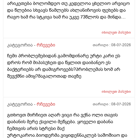
არიკეთება ბოლომდეო თუ კედელოა ყხელიო არვიცო
და წლებია სხვავს წამლებს ახლანიჩოვის ფეხებს და
რავო ხამ რა სტკივა ხამ რა უკვე 73წლოს და მინდა
რომ ყირადღება მივაქციო დ ვიტამინი დავალებინო
და ფულინრომ არჰვაქ ვერანაირად ექიმთან ვერ
იხილეთ
პასუხი
წაიყვან.ჰოდა რომ ხალიან ვცადო და მივაღწიო
შედეგს იბ ის ექიმთან მაომც ჩავიდეს თუ თავის
კატეგორია -
რჩევები
თარიღი :
08-07-2026
ექიმთან ვერა რადგან ძვირო კდება და არგვაქ .ჰოდა
ჩემი პრობლემებიდან გამომდინარე ურტი კარი ეს
იბნის ექიმყან რომ დ ვიტამინი გაიკეთოს და უბნის
დროს რომ მიპასუხეთ და წყლით დაიბანეო ეს
ექიმის დანიშნულებას ვენდო ის ხომ კარდიოლოგი
ბაქტერიებს არ დამიგროვებს?პრობლემას ხომ არ
არაა თან დიდათ რომ ვაკვირდები არაა მცოდნე ამ
შევქმნი ამიყ?მაგალოთად თავზე
მხრივ და ვერ ვენდობი და ხომ არავნებს მამას დ
ვიტამინი თუ დაინიშნა ექიმმა უბნის ექიმმა რამდენად
სარისკოა?მის კარდიოლოგა ვერ დავირეკავ ან
იხილეთ
პასუხი
კატეგორია -
რჩევები
თარიღი :
08-07-2026
გთხოვთ მირჩიეთ აღარ ვიცი რა ვქნა ოლი თავის
დაბანის მერე ქავილი მეწყება. ყოველი დაბანა
ჩემთვის არის სტრესი მაქ
ურტოკაროა.ბიოდერმა.ვიყიდენნაკლებ საშოშიაო და