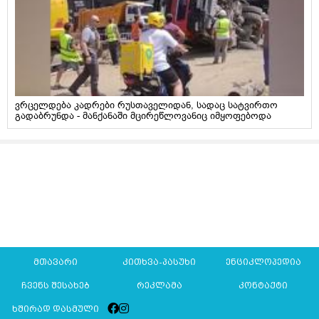
ვრცელდება კადრები რუსთაველიდან, სადაც სატვირთო
გადაბრუნდა - მანქანაში მცირეწლოვანიც იმყოფებოდა
მთავარი
კითხვა-პასუხი
ენციკლოპედია
ჩვენს შესახებ
რეკლამა
კონტაქტი
ხშირად დასმული