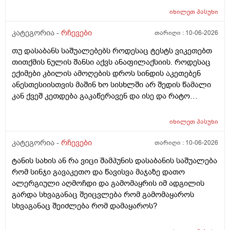
წავიდა არვოცი რავიყიდო როთ დავიბანო.დავიღალე
იხილეთ
პასუხი
ნერვები აღარ მყოფნის.მკრჩოეთ რა სევამედზე კი
მაყროს და მექავება..მ ყან საშინლად გამოშრა ხელები
კატეგორია -
რჩევები
თარიღი :
10-06-2026
სებამედზეც და ამ ტოპიკრემოს გელზეც .ექომთან
თუ დასაბანს საშუალებებს როდესაც ტესტს ვიკეთებთ
არსად და ვერც წავალ
თითქმის ნულის შანსი აქვს ანაფილაქსიის. როდესაც
ექიმები კბილის ამოღების დროს სინდის აკეთებენ
ანესთესიისთვის მაშინ ხო სისხლში არ შედის წამალი
კან ქვეშ კეთდება გაკაწერავენ და ისე და რატო
ეუბნებიან ხოლმე თავბრო ხო არდაგეხვაო? როგორ
ახარო რატომ იკითხებიან თუ ანა ფილოქსიოზე არ
იხილეთ
პასუხი
ფიქრობენ? დათმობად ადგილობრივად შეიძლება
გამონაყარი გაჩნდე რატო არიან მზად ყოფნაში გუშინ
კატეგორია -
რჩევები
თარიღი :
10-06-2026
შეიცვლება თავბრუ დაეხვეწეს და ან კიდევ უარესი
ტანის სახის ან რა ვიცი შამპუნის დასაბანის საშუალება
რატო არ აკეთებენ ამ სინდს ყველგან და რატომ
რომ სინჯი გავაკეთო და წავისვა მაჯაზე დათო
მაინცდამაინც სპეციალურ კლინიკებში რატომ ეს
ალერგიული აღმოჩდი და გამომაყრის იმ ადგილის
შენიათ
გარდა სხვაგანაც შეიცვლება რომ გამომაყაროს
სხვაგანაც შეიძლება რომ დამაყაროს?