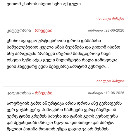
ვითომ უსინოს ისეთი სუნი აქ გული
მიღონდება.ლეპეტიტოც ვიხმარე ბაბეს ექსტრა
დამატენიანებელი შამპუნიც მაგრამ ყველაფერზე
იხილეთ
პასუხი
ქავილი მეწყება დაბანიდან მეორე დღეს.აღარ
შემიხლია ვიტანკები.რამე მირჩიეთ დამპუნი რა რომ
კატეგორია -
რჩევები
თარიღი :
28-06-2026
სუნიც ქონდეს ცოტა ნორმალურო და არ
უსინო იყიდეო ურტიკაროის დროს დასაბანი
ამექავოს.ბიბხიანოს შამპუნი რომ ვიყიდო ბაბეზ3
საშუალებებიო ყველა ამას მეუბნება და ვითომ ისინო
უარესი ხომ არარის?მხოლპდ ბიბცოანის საპობს იტანს
ანუ პარფიუმი არააქვს მაგრამ სამაგიეროდ სხვა
ტანოს კანი მაგრამ შამპუნი აოხმაროა და ასე მგონია
ოსეთი სუნი აქვს გული მიღონდება რაღა გამოვოდა
ბაბე იფრო ნახია და თუ ბაბე მახლევს ქავილს ბიბჩენი
ვაის ჰავეყარე ვუის შებეყარე.ამოტომ გყხოვთ
იგრო მომცემს?სავატაუდოთ სიმშრალისგან მექავება
მომწერეთ მე ახლა ვხმარობ ბაბეა ექსტრა
რადგან დაბანის მეორე დღეს მეწყება ქავილი.ან თუ
დამატენიანებელ შამპუნს თაფლით რომ აროს იმას და
ბინჩენი უკეთესია რონელი?სხვადასხვა აქვს ბუბჩენს
იხილეთ
პასუხი
მაგას იფრო რბილი დამცოტა სილფატი აქვს თუ
ბუბჩენის შამპუნი რომ ვიყიდო იმად?
კატეგორია -
რჩევები
თარიღი :
19-06-2026
ალერგიის გამო ან ურტიკა არის დროს ანუ ვერაფერს
ვერ ვიტან ვერც ჰიპოვარი საპნეებს ვერც ბავშვი ის
ვერც ტოპი კრემის სახესა და ტანის გეოს ვერაფერს
და მეუბნებიან მარტო წყლით დაიბანეო და მარტო
წყლით ჰიგინა როგორ უნდა დავიცვა არ მესმის