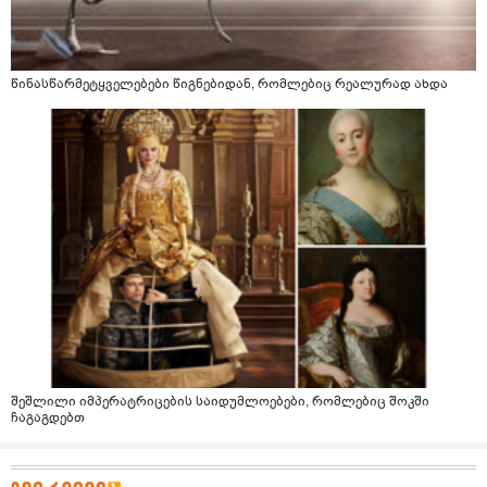
წინასწარმეტყველებები წიგნებიდან, რომლებიც რეალურად ახდა
შეშლილი იმპერატრიცების საიდუმლოებები, რომლებიც შოკში
ჩაგაგდებთ