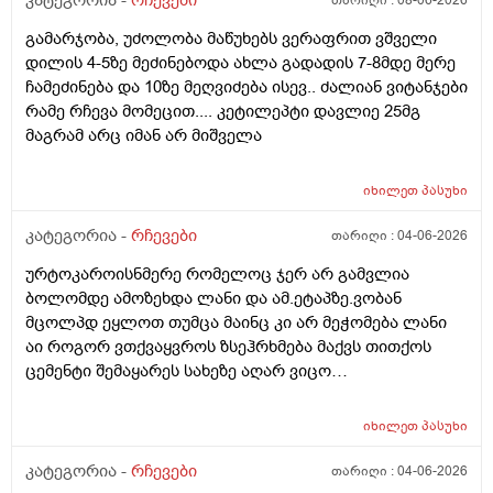
კატეგორია -
რჩევები
თარიღი :
08-06-2026
ამხელა.ფასო მიბეცო წვალებით და ვერ ვბედავ
გამარჯობა, უძოლობა მაწუხებს ვერაფრით ვშველი
ცუდათ ვხდებინშოშოსგან მარტო მაშინებს ეს
დილის 4-5ზე მეძინებოდა ახლა გადადის 7-8მდე მერე
ონტელექტოც ანაფილაქსიას ახსენებს სულ დამამე
ჩამეძინება და 10ზე მეღვიძება ისევ.. ძალიან ვიტანჯები
როზა
რამე რჩევა მომეცით.... კეტილეპტი დავლიე 25მგ
მაგრამ არც იმან არ მიშველა
იხილეთ
პასუხი
კატეგორია -
რჩევები
თარიღი :
04-06-2026
ურტოკაროისნმერე რომელოც ჯერ არ გამვლია
ბოლომდე ამოზეხდა ლანი და ამ.ეტაპზე.ვობან
მცოლპდ ეყლოთ თუმცა მაინც კი არ მეჭომება ლანი
აი როგორ ვთქვაყვროს ზსეჰრხმება მაქვს თითქოს
ცემენტი შემაყარეს სახეზე აღარ ვიცო
რავქნა.დავიღალე ამდენ ექსპერომენტებშო და
წვალებაშო..სულ ბავშობიდან დღემდე ალისა საპონს
იხილეთ
პასუხი
ბხმარობდო მშვენივრად და რაც სირბელო გაამძაფრწ
2036წელს.ვეღარ ბხმღობ.მცპლპდნეყალოც კი ესეთ
კატეგორია -
რჩევები
თარიღი :
04-06-2026
შეჰრძნებას მაძლევს და ასე მგონია ვერანაირი