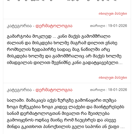
პასუხისთვის
წავედი დერმატოლოგთან, დამინიშნა დერმოდექსის
საწინააღმდეგო სახის დასააბნი 6 კვირის მანძილზე,
იხილეთ
პასუხი
როზამეტი დღეგმოშვებით და აზელაინის მჟავა 15%,
ამასთან ერთად ავენის ტოლარენს კონტროლი,
კატეგორია -
დერმატოლოგია
თარიღი :
19-01-2026
მითხრა, რომ მაქვს პაპულაპოსტულოზური როზაცეა,
გამარჯობა მოკლედ ... კანი მაქვს გამომშრალი
რაც დავიწყე მკურნალობა საშინლად მომემატა
ძალიან და მისკდება ხოლმე მაგრამ დილით ვნახე
ლოყებზე გამონაყარი, სხაბოლოოდ დავიწყე
რომხელის ზედაპირზე სადაც მაგ ნაწილში არც
დოქსიციკლინის 100 მგ დალევა უკვე 10 დღეზე მეტია
მისკდება ხოლმე და გამომშრალიც არ მაქვს ხოლმე
და სახე უფრო ჩაწყნარდა, რა ვქნა როდის შევწყვიტო
იმადგილას დილით შევნიშნე კანი გადატყავებული
დალევა?
ხელი არაფერზე არ გამიკრავს ზუსტად ვიცირომ
გამჭროდა და რაგაცა მაგრამ ეს პატარა მერე
იხილეთ
პასუხი
გადიდდა სიგრძეში და იმ ადგილას ლურჯად ამოვიდა
თხლად კანზე რა შეიძლება იყოს
კატეგორია -
დერმატოლოგია
თარიღი :
18-01-2026
სალამი. მამაკაცს აქვს ზურგზე გამონაყარი თუმცა
ზოგი მუწუკებია ზოგი კიდევ ლაქები და მაინტერესებს
სანამ დერმატოლოგთან მივალთ რა შეიძლება
გამოიყენოს ოდნავ მაინც რომ ჩაუცხრეს და ასევე
მინდა გკითხოთ პანოქსილის გელი საპონი ან ქაფი თუ
არის ეფექტური? მადლობა