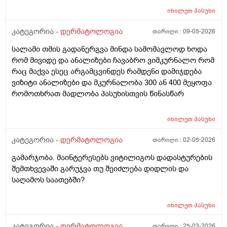
ოპერაცია ანუ ბეწვის ჩაბრუნება(ლაზერით) მაგის მერე
იხილეთ
პასუხი
კვირაში მინიმუმ 4 ჯერ ვიბან მაგ ადგილს(მხოლოდ
წყლით) ანუ არამგონია რომ გამიმეორდეს. ჭიები
კატეგორია -
დერმატოლოგია
თარიღი :
09-05-2026
მყავდა და მაგანაც იცის ქავილი მაგრამ ანუსის
სალამი თმის გადანერგვა მინდა სამომავლოდ ხოდა
გარშემო, ჰემოროიდიც მაქვს ოდნავ, სოკო შეიძლება
რომ მივიდე და ანალიზები ჩავაბრო ვიმკურნალო რომ
იყოს? ან კანის გაღიზიანება?
რაც მაქვა ესეც არგამცვინდეს რამდენი დამიჯდება
ვიზიტი ანალიზები და მკურნალობა 300 ან 400 მეყოფა
რომოთხრათ მადლობა პასუხისთვის წინასწარ
იხილეთ
პასუხი
კატეგორია -
დერმატოლოგია
თარიღი :
02-05-2026
გამარჯობა. მაინტერესებს ვიტილიგოს დადასტურების
შემთხვევაში გარუჯვა თუ შეიძლება დიდლის და
საღამოს საათებში?
იხილეთ
პასუხი
კატეგორია -
დერმატოლოგია
თარიღი :
25-03-2026