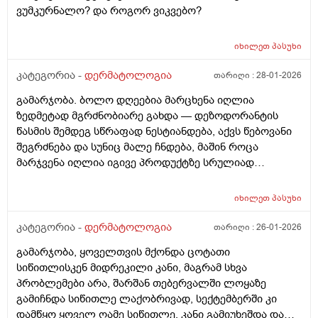
ვუმკურნალო? და როგორ ვიკვებო?
იხილეთ
პასუხი
კატეგორია -
დერმატოლოგია
თარიღი :
28-01-2026
გამარჯობა. ბოლო დღეებია მარცხენა იღლია
ზედმეტად მგრძნობიარე გახდა — დეზოდორანტის
წასმის შემდეგ სწრაფად ნესტიანდება, აქვს წებოვანი
შეგრძნება და სუნიც მალე ჩნდება, მაშინ როცა
მარჯვენა იღლია იგივე პროდუქტზე სრულიად
ნორმალურად რეაგირებს და მშრალია. სიწითლე ან
ტკივილი არ მაქვს, მაგრამ აშკარა ასიმეტრიაა
იხილეთ
პასუხი
რეაქციაში. მაინტერესებს, შეიძლება თუ არა ეს იყოს
კანის გაღიზიანება, ოფლის ჯირკვლების აქტივობის
კატეგორია -
დერმატოლოგია
თარიღი :
26-01-2026
სხვაობა ან სხვა დერმატოლოგიური მიზეზი ან
გამარჯობა, ყოველთვის მქონდა ცოტათი
როგორი ტიპის მოვლას მირჩევთ ვარ 17 წლის ბიჭი
სიწითლისკენ მიდრეკილი კანი, მაგრამ სხვა
ბევრი სხვადასხვა დეზოდორანტი მიხმარია და
პრობლემები არა, შარშან თებერვალში ლოყაზე
აღმოვაჩინე რო დეზოდორანტებში არ არის საქმე
გამიჩნდა სიწითლე ლაქობრივად, სექტემბერში კი
არამედ ჩემს მარცხენა იღლიაშია. მადლობა წინასწარ
დამწყო ყოველ ღამე სიწითლე, კანი გამიუხეშდა და