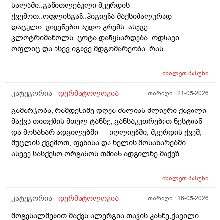
სალამი..გაწითლებული მკერდის
ვარ . ვიღაცამ მითხრა შესაძლოა ეპილაციამ
ქვემოთ..ოფლისგან..ჰიგიენა მაქსიმალურად
გააღიაზიანოს და მანდაც გამოვიდესო , შიშმა ამიტანა
დაცული..ვიყენებთ სუდო კრემს..ასევე
. სხვადასხვა ვერსია მესმის , ზოგი ამბობს არანაირი
კლოტრიმაზოლს..ცოტა დაწყნარდება..ოდნავი
ახალი კერების გაჩენა , ზოგიც კი პირიქით . იქნებ
ოფლიც და ისევ იგივე მდგომარეობა..რას
თქვენ მითხრათ ღირს გაგრძელება ? რისკი
გვირჩევთ..მადლობა ..
რამხელაა? მადლობა წინასწარ .
იხილეთ
პასუხი
კატეგორია -
დერმატოლოგია
თარიღი :
21-05-2026
გამარჯობა, რამდენიმე დღეა ძალიან ძლიერი ქავილი
მაქვს თითქმის მთელ ტანზე, განსაკუთრებით ნესტიან
და მოსახარ ადგილებში — იღლიებში, მკერდის ქვეშ,
მუცლის ქვემოთ, ფეხისა და ხელის მოსახარებში,
ასევე სასქესო ორგანოს თმიან ადგილზე მაქვზ
საშინელი ქავილი. ასევე მაქვს გამონაყარი და
გაღიზიანება თავზე და ყურებში. ქავილი ზოგჯერ
იხილეთ
პასუხი
ძალიან ძლიერია და კანი მიღიზიანდება.
მაინტერესებს, რისი ბრალი შეიძლება იყოს და რას
კატეგორია -
დერმატოლოგია
თარიღი :
16-05-2026
მირჩევთ? ადრე მქონდა ეგზემა და გამიარა მაგრამ
მოგესალმებით,მაქვს ალერგია თავის კანზე,ქავილი
მაინც ბრუნდება დროდადრო