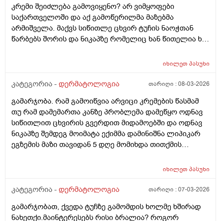
კრემი შეიძლება გამოვიყენო? არ ვიმყოფები
საქართველოში და აქ გამოწერილმა მაზებმა
არმიშველა. მაქვს სიწითლე ცხვირ ტუჩის ნაოჭთან
წარბებს შორის და ნიკაპზე რომელიც ხან წითელია ხან
ძალიან გამომშრალი და მექერცლება. თუ შეგიძლიათ
მირჩიეთ რა მაზი შემიძლია გამოვიყენო. მადლობა
იხილეთ
პასუხი
კატეგორია -
დერმატოლოგია
თარიღი :
08-03-2026
გამარჯობა. რამ გამოიწვია არვიცი კრემების წასმამ
თუ რამ დამემართა კანზე პრობლემა დამეწყო ოდნავ
სიწითლით ცხვირის გვერდით მიდამოებში და ოდნავ
ნიკაპზე შემდეგ მოიმატა ექიმმა დამინიშნა ლიპიკარ
ეგზემის მაზი თავიდან 5 დღე მომიხდა თითქმის
ამილაგა და შემდეგ ისევ თავიდან დამეწყო სიწითლე
და დაემატა წარბებს შორის . გავაგრძელე ეს ეგზემია
იხილეთ
პასუხი
მაზი მაგრამ უფრო მიუარესებდა და ახლა არაფერს
არ ვისმევ მაგრამ კანი მაქვს საშინლად გამომშრალი
კატეგორია -
დერმატოლოგია
თარიღი :
07-03-2026
და პერიოდულად ისევ მაქვს სიწითლე ვერ გავიგე
გამარჯობათ, ქვედა ტუჩზე გამომდის ხოლმე ხშირად
ზუსტად რა მჭირს მეშინია რაიმე კრემია წასმა რომ
ნახეთქი.მაინტერესებს რისი ბრალია? როგორ
უარესი არ დამემართოს რა შეიძლება გავაკეთო ?