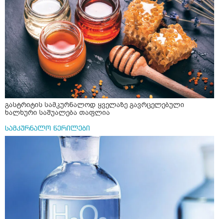
ქორწინება დასრულებული იყო ღალატი პატიებები
შეიცავო დიდი ოდენობით ოქსალატებს და თირკმელში
მანიპულაციები რომ თავს მოიკლავდა თუ წამოვიდოდი
გააჩენსო კენჭებს. ზუსტად ვერ გავიგე როგორ
მისგან ეს ტოქსიკური ურთიერთობა დავასრულე ეხლა
მოვამზადო უსაფრთხოდ. 2) მეორე ვარიანტი
ისებ ასე ვარ თავბრუხვევებით და როგორ მოვიქცეე
მაინტერესებს რძესთან ერთად მიღება: რძეში ჩავყარო
არვიცი ბოდიში ცოყა არულად მიწერია
ერთი სუფრის კოვზის მეოთხედი ფხვნილი კურკუმა და
ჩავყარო ცოტა შავი პილპილი და ავადუღო თუ ჯერ რძე
ავადუღო, ცოტა გათბეს და მერე ჩავყარო კურკუმა? და
საღამოს ვახშამზე რომ მივიღო თუ შეიძლება? P.S მიზანი
არის ანთების საწინააღმდეგო,ანტიოქსიდანტური და
დამამშვიდებელი( მშვიდი ძილისთვის)
გასტრიტის სამკურნალოდ ყველაზე გავრცელებული
ხალხური საშუალება თაფლია
სამკურნალო წერილები