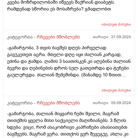
კვება მოზრდილობაში იწვევს შაქრიან დიაბეტს.
რამდენად სწორია ეს მოსაზრება? გმადლობთ
იხილეთ
პასუხი
კატეგორია -
რჩევები მშობლებს
თარიღი :
27-09-2024
-გამარჯობა, 3 თვის ბავშვს დღეს პირველად
გავუკეთეთ აცრა. მთელი დღე იყი ძალიან კარგად,
ეძინა და ჭამდა. ღამის 3 საათისკენ კი აღებინა ძალიან
ბევრი და ღებინების დროს სულ გათეთრდა და ტუჩები
გაულურჯდა. ძალიან შემეშინდა. (მანამდე 10 წთით
ადრე სიცხე გავუზომე არ ჰქონდა) გამოვუძახე
სასწრაფოს და სიცხეს უწევდა მაგ დროს ავარაუდოდო
იხილეთ
პასუხი
და მაგიტომო. გავუზომე და მაგ დროს ჰქონდა 37.5
მაინტერესევს ეს გალურჯება და გათეთრება საშიშია?
კატეგორია -
რჩევები მშობლებს
თარიღი :
05-09-2024
რატომ დაემართა
-გამარჯობა, ძალიან მიყვარს ჩემი შვილი, მაგრამ
თითქმის ყველა მისი საქციელი მაღიზიანებს. 3 წლის
ხდება. ვიცი, რომ ასაკობრივი კაპრიზები ახასიათებთ
ბავშვებს, მაგრამ ვერა, თითქოს ვერ შევეგუე, ახლა კი