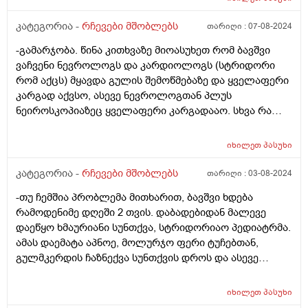
კატეგორია -
რჩევები მშობლებს
თარიღი :
07-08-2024
-გამარჯობა. წინა კითხვაზე მიოასუხეთ რომ ბავშვი
ვაჩვენი ნევროლოგს და კარდიოლოგს (სტრიდორი
რომ აქცს) მყავდა გულის შემოწმებაზე და ყველაფერი
კარგად აქვსო, ასევე ნევროლოგთან პლუს
ნეიროსკოპიაზეც ყველაფერი კარგადააო. სხვა რა
შეიძლება ვქნა ? ფილტვებს როგორ უმოწმებენ 2 თვის
ბავშვს?
იხილეთ
პასუხი
კატეგორია -
რჩევები მშობლებს
თარიღი :
03-08-2024
-თუ ჩემშია პრობლემა მითხარით, ბავშვი ხდება
რამოდენიმე დღეში 2 თვის. დაბადებიდან მალევე
დაეწყო ხმაურიანი სუნთქვა, სტრიდორიაო პედიატრმა.
ამას დაემატა აპნოე, მოლურჯო ფერი ტუჩებთან,
გულმკერდის ჩაზნექვა სუნთქვის დროს და ასევე
ყელთან. მყავდა ორ ლარინგოლოგთან - ორივემ
სიცილკისკისით გამომიშვა, ეს არაფერია, გაუვლის,
იხილეთ
პასუხი
უმეტესობას აქვსო. მყავდა ნეიროსკოპიაზე ჟანგბადი