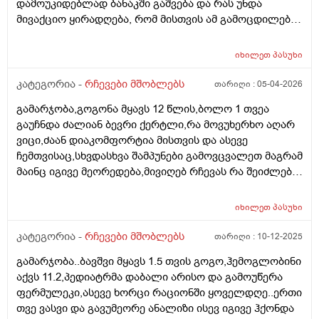
დამოუკიდებლად ბანაკში გაშვება და რას უნდა
მივაქციო ყირადღება, რომ მისთვის ამ გამოცდილებამ
პოზიტიურად ჩაიაროს. თავად ბავშვს წასვლა უნდა,
თუმცა ცოტა ეშინია, რომ მშობლების გარეშე,
იხილეთ
პასუხი
შეიძლება გაუჭირდეს. აქამდე ოჯახის წევრების
გარეშე არსად ყოფილა და ამიტომ ძალიან მიჭირს
კატეგორია -
რჩევები მშობლებს
თარიღი :
05-04-2026
გადაწყვეტილების მიღება....წინასწარ უღრმესი
გამარჯობა,გოგონა მყავს 12 წლის,ბოლო 1 თვეა
მადლობა გამოხმაურებისთვის. პ.ს. ბავშვი არ აქვს
გაუჩნდა ძალიან ბევრი ქერტლი,რა მოვუხერხო აღარ
კომუნიკაციის პრობლემა, თუმცა ცოტა მორიდებულია
ვიცი,ძაან დიაკომფორტია მისთვის და ასევე
და არ არის დამოუკიდებლობას მიჩვეული.
ჩემთვისაც,სხვდასხვა შამპუნები გამოვცვალეთ მაგრამ
მაინც იგივე მეორედება,მივიღებ რჩევას რა შეიძლება
მოვიმოქმედოთ სხვა..
იხილეთ
პასუხი
კატეგორია -
რჩევები მშობლებს
თარიღი :
10-12-2025
გამარჯობა..ბავშვი მყავს 1.5 თვის გოგო,ჰემოგლობინი
აქვს 11.2,პედიატრმა დაბალი არისო და გამოუწერა
ფერმულეკი,ასევე ხორცი რაციონში ყოველდღე..ერთი
თვე ვასვი და გავუმეორე ანალიზი ისევ იგივე ჰქონდა