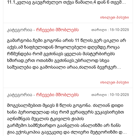
11.1,კვლავ გაუგრძელეო თქვა წამალი,4 დან 6 თვემდე
მკურნალობენ ამ წამლითო...ბავშვს არუყვარს დალევა
ხან. სვავს ხან არა,..მართლა დაბალია 11.1
იხილეთ
პასუხი
მაჩვენებელი? ვნერვიულობ
კატეგორია -
რჩევები მშობლებს
თარიღი :
15-10-2025
გამარჯობა.ჩემი გოგონა არის 11 წლის,ჯერ ციკლი არ
აქვს,ამ ზაფხულიდან მოყოლებული დღემდე,როცა
რწმუნდება რომ გვძინავს ყველას მასტურბირებს
ხშირად,ერთ ოთახში გვძინავს,უბრალოდ სხვა
საშუალება და გამოსაალი არაა,ძალიან ბევრჯერ
ველაპარაკე მშვიდად,უკვე ყელში რომ ამომივიდა
ყვირილზე გადავედი,არასასიამოვნოა მისი ეს ქცევა..
იხილეთ
პასუხი
მივიღებ რჩევებს როგორ მოვიქცე ასეთ შემთხევაში
კატეგორია -
რჩევები მშობლებს
თარიღი :
10-10-2025
მოგესალმებით მყავს 8 წლის გოგონა. ძალიან დიდი
ხანი პერიოდულად ისე რომ ვერაფერს ვუკავსირებთ
აღნიშნვას მუცლის ტკივილს ჭიპის
გარშემო.სამწუხარდო გაანვლის ანალიზში არ ჩანს
ჭია.ექოსკოპია გავუკეთე და ძლიერი მეტეორიზმი და