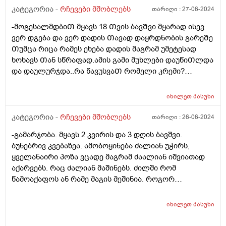
კარგად მიეწოდება ტვინს, ახლა გულის ექოსკოპიაზე
კატეგორია -
რჩევები მშობლებს
თარიღი :
27-06-2024
მიმყავს. უბრალოდ მართლა ვერ მომისვენია მაინც,
-მოგესალმდბიᲗ.მყავს 18 Თვის ბავᲨვი.მყარად ისევ
გუგლში ვკითხულობ რომ ბავშვი გადაუდებელ
ვერ დგება და ვერ დადის Თავად დაყრდნობის გარეᲨე
დახმარებას საჭიროებს თუ სუნთქვის დროს
Თუმცა რიცა რამეს ეხება დადის მაგრამ უმეტესად
გულმკერდი ეზნიქება ასევე ყელთან და თუ აქვს
ხოხავს Თან სწრაფად.ამის გამი მუხლები დაუწიᲗლდა
აპნოეო და რაღა ვქნა არ ვიცი, ისევ მივიყვანო ვინმე
და დაულურჯდა..რა წავუსვაᲗ რომელი კრემი?
სხვასთან? ანუ თითქოს როგორც კი გაიგებენ
დაბეᲟილიბამ რომ გაუაროს?
სტრიდორიაო უი ეგ არაფერი ბუნებრივიაო, და
სტრიდორი ხომ ნიშნავს იმას რომ ბავშვს ან
იხილეთ
პასუხი
ლარინგომალაცია აქვს ან ტრაქეომალაცია, აშკარად
კატეგორია -
რჩევები მშობლებს
თარიღი :
26-06-2024
დიდ ძალას ატანს სუნთქვის დროს. როგორ მოვიქცე?
-გამარჯობა. მყავს 2 კვირის და 3 დღის ბავშვი.
ბუნებრივ კვებაზეა. ამობოყინება ძალიან უჭირს,
ყველანაირი პოზა ვცადე მაგრამ ძაალიან იშვიათად
აქარვებს. რაც ძალიან მაშინებს. ძილში რომ
წამოაქაფოს ან რამე მაგის მეშინია. როგორ
ამოვაქარვებინო? და კიდევ რომ მირჩიოთ თუ
საკმარისია ზურგზე წოლა და თავი გვერდულად. რომ
იხილეთ
პასუხი
დაზღვეული ვიყო ამოღების შეემთხვევაში მასის უკან
წაღების