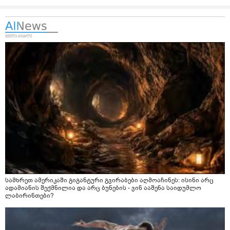
სამხრეთ ამერიკაში გიგანტური გვირაბები აღმოაჩინეს: ისინი არც
ადამიანის შექმნილია და არც ბუნების - ვინ ააშენა საიდუმლო
ლაბირინთები?