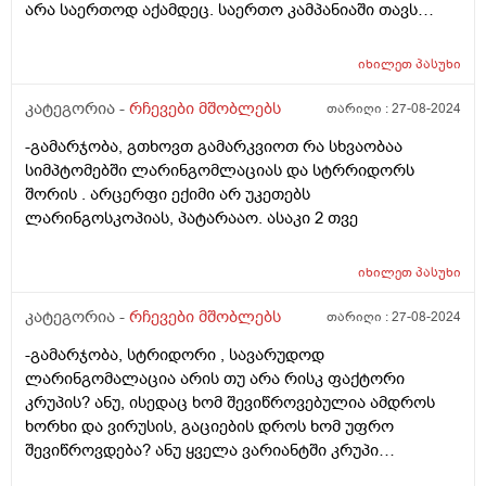
არა საერთოდ აქამდეც. საერთო კამპანიაში თავს
კომფორტულად ვერ ვგრძნობთ თითქოს ვერც მე,
ვერც ის. ძალიან განვიცდი, მასთან გატარებული დრო
იხილეთ
პასუხი
არ მსიამოვნებს. ძალიან ჭირვეული, ჯიუტი და
გაუგონარია. არ ვიცი ასე რომ ვარ განწყობილი
კატეგორია -
რჩევები მშობლებს
თარიღი :
27-08-2024
ნორმალურია? მე მჭირდება დახმარება თუ მას,
-გამარჯობა, გთხოვთ გამარკვიოთ რა სხვაობაა
როგორ მოვიქცე მირჩიეთ.
სიმპტომებში ლარინგომლაციას და სტრრიდორს
შორის . არცერფი ექიმი არ უკეთებს
ლარინგოსკოპიას, პატარააო. ასაკი 2 თვე
იხილეთ
პასუხი
კატეგორია -
რჩევები მშობლებს
თარიღი :
27-08-2024
-გამარჯობა, სტრიდორი , სავარუდოდ
ლარინგომალაცია არის თუ არა რისკ ფაქტორი
კრუპის? ანუ, ისედაც ხომ შევიწროვებულია ამდროს
ხორხი და ვირუსის, გაციების დროს ხომ უფრო
შევიწროვდება? ანუ ყველა ვარიანტში კრუპი
დაემართება?