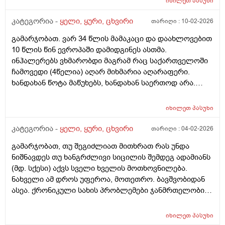
იხილეთ
პასუხი
გამიარა რაგაც გამაყუᲩებელი დავლიე არმახსოვს და
აღმიდგება თავისით?! მადლობა
გამიარა მარა კისეს რო ვატრიალებ ხანდახან
კატეგორია -
ყელი, ყური, ცხვირი
თარიღი :
10-02-2026
ხრაᲨუნობს კისერი და ხერხემლისდასაწყისᲨი ოდნავ
ქვემოᲗ ოᲦონდ ქვერდიᲗა ადგილებᲨიც გადადის
გამარჯობათ. ვარ 34 წლის მამაკაცი და დაახლოვებით
ხოლმე ტკივილიდა კისრის Შუა ნაწილᲨინდა რო
10 წლის წინ ევროპაში დამიდგინეს ასთმა.
გამივლის ყელი მტკივდება მერე ყელის ტკივილი
ინჰალერებს ვხმარობდი მაგრამ რაც საქართველოში
გამივლის კისერი მტკივდება რაᲨეიᲫლება იყოს??
ჩამოვედი (4წელია) აღარ მიხმარია აღარაფერი.
ვარ26წლის ბიᲭი ყელი რამე ᲨუაᲨი არის ამასᲗან?
ხანდახან წოტა მაწუხებს, ხანდახან საერთოდ არა.
შეტევები არ მაქვს, ნუ რომც მქონდეს შემიძლია
სუნთქვის კონტროლით და სწორად წამოწოლით
იხილეთ
პასუხი
გავაკონტროლო და მალევე მივლის. ეხლა ღამ
ღამობით ცოტა მაწუხებს ხოლმე მაგრამ ჩავახველებ
კატეგორია -
ყელი, ყური, ცხვირი
თარიღი :
04-02-2026
და მივლის. ესეთი კითხვა მაქვს. ასთმის შემთხვევაში
გამარჯობათ, თუ შეგიძლიათ მითხრათ რას უნდა
რამდენად აუცილებელია რამის მიღება
ნიშნავდეს თუ ხანგრძლივი სიცილის შემდეგ ადამიანს
სისტემატიურად? თუნდაც ინჰალერის? ანუ თუკი
(მდ. სქესი) აქვს სველი ხველის მოთხოვნილება.
შემიძლია ამის ატანა მკურნალობა რამდენად
ნახველი ამ დროს უფეროა, მოთეთრო. ბავშვობიდან
აუცილებელია? ის კი ვიცი რო არ იკურნება! თქვენ რას
ასეა. ქრონიკული სახის პრობლემები ჯანმრთელობის
მირჩევთ? როგორ უნდა მოვიქცე? მადლობა წინასწარ
მხრივ არ აქვს (პოლიპები ცხვირის/ფილტვები/
ბრონქები) აქვს უბრალოდ ტონზილები, რომლებიც
იხილეთ
პასუხი
როგორც ასეთი, მხოლოდ ვირუსის დროს არის