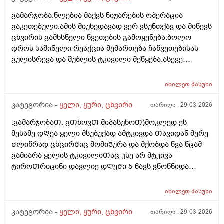
გაციებას,დილით ტანი დავიბანე და მერე რამოდენიმე
გამარჯობა.წლებია მაქვს ნიჟარების ოპერაცია
დღე მოვყევი სიცივეში,ვგრძნობდი რომ თავი
გაკეთებული.ამის მიუხედავად ვერ ვსუნთქავ და მიწევს
მიცივდებოდა,მოკლედ ექიმთან ვერ მივდივარ
ცხვირის გამხსნელი წვეთების გამოყენება.ბოლო
ჯერჯერობით სამსახურის გამო და თუ არ მოიმატა
დროს საშინელი რეაქცია მემართება ჩაწვეთებისას
ტკივილმა როგორ შეიძლევა რო მოვიქცე ტას
გულისრევა და შუბლის ტკივილი მეწყება.ასევე
მირჩევთ?
ხშირად მიჩირქდება ცხვირის სასუნთქი მილები და
ანტიბიოტიკი მჭირდება.ეს სავარაუდოდ ცხვირის
იხილეთ
პასუხი
წვეთების შედეგია და რა შეიძლება გავაკეთო მის
გარეშე რომ ვისუნთქო?თუ არ ჩავიწვეთე
კატეგორია -
ყელი, ყური, ცხვირი
თარიღი :
29-03-2026
ვიგუდები.არადა ამის არანაირი მიზეზი არ
:გამარჯობაᲗ. გᲗხოვᲗ მიპასუხოᲗ)მოკლედ ეს
არსებობს.გმადლობთ
მესამე დᲦეა ყელი მსუბუქად ამტკივდა Თავიდან მერე
Ძლიწრად ცხცირᲨიც მომიᲭურა და მქობდა წვა წცამ
გამიარა ყელის ტკივილიᲗაც უსე არ მტკივა
ტიროᲗრიცინი დავლიე დᲦეᲨი 5-6ავს ვწოწნიდა
მეორე დᲦესვე ცოტა Შედეგი მომცა პლუს ცხვურᲨი
დიდროფს და იზოფრას ვისხავ Ჩაის ფერვექს და
იხილეთ
პასუხი
ტაიქოლს და ტეტესეპტის Ჩაის ესერომ ვცივდები
ხოლმე სიცხე 37.6ზე მაᲦალი ან 37.6 მაქ ხოლმე და
კატეგორია -
ყელი, ყური, ცხვირი
თარიღი :
29-03-2026
არადა არ Ჩამომდისბხოლმე სადᲦაც 35-