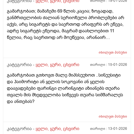
კატეგორია -
ყელი, ყური, ცხვირი
თარიღი :
19-01-2026
გადის მკურნალობას მაგრამ ჯერ Შედეგი არ აქვს, რა
გამარჯობათ; მამაჩემი 69 წლის კაცია; ზოგადად,
ᲨეიᲫლება გაკეᲗდეს უკვე აᲦარ ვიციᲗ, სად და ვის
ჯანმრთელობის ძალიან სერიოზული პრობლემები არ
მივმარᲗოდ. Ძგიდეც გამრუდებული აქვს და
აქვს, არც სიგარეტს და საერთოდ არაფერს არ ეწევა,
საოპერაციო. ᲨეიᲫლებამარᲗლა ყელ ყურის
ადრე სიგარეტს ეწეოდა, მაგრამ დაახლოებით 11
პრობლებიდან მოდიოდეს ასეᲗი ᲨეუᲩერებელი
წელია, რაც საერთოდ არ მოუწევია, არანაირ
ხველა? რომ არანაირ მკურნალობას არ
ნარკოტიკს საერთოდ არ ეკარება, არც არასდროს არ
ექვემენდებარებოდეს?
გაჰკარებია, სპირტიან სასმელსაც იშვიათად სვამს და
იხილეთ
პასუხი
იშვიათად სვამდა, ძირითადად სადღესასწაულო
დღეებში, სუფრასთან, წნევაც უმეტესად ნორმაში აქვს,
კატეგორია -
ყელი, ყური, ცხვირი
თარიღი :
15-01-2026
120–70–ზე, 125–75–ზე, 130–80–ზე უმეტესად ასეთი
გამარჯობათ გთხოვთ მალე მიპსსუუხოთ ..სინუუსიტი
წნევები ეზომება, დროდრო წნევის მარეგულირებელ
და ჰაიმორიტი ან ყელის სოკოვანი ან ყელის
წამალს ხმარობს, მაგრამ არც ისე ხშირად; სეზონური
დაავადებები ფარინგი ლარინგიტი აზიანებს თუარა
ვირუსებიც ძალიან ნაკლებად ემართება, თუ რაიმე
თვალს მის მხედველობა სიწვევს თუარა სიმშარალეს
მაინც შეხვდა, ზეზეულა იხდის ხოლმე, მაგასაც ხშირად
და ანთებას?
წამლების გარეშე, მაგრამ უკვე 30 წელი მაინც ასეთი
პრობლემა აქვს: ცხვირიდან, ყოველ წუთს და ყოველ
საათში არა, მაგრამ აქვს მუდმივი გამონადენი, უფრო
იხილეთ
პასუხი
ჩირქიანი; როგორც ამბობს, ჰაიმორიტი მაქვს, შუბლში
კატეგორია -
ყელი, ყური, ცხვირი
თარიღი :
13-01-2026
ჩირქი მიდგება, ადრე მითხრეს, რომ ეს ქრონიკულია,