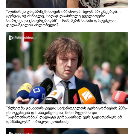
"ლაზარეს გადარჩენისთვის იბრძოლა, ხელს არ უშვებდა…
ცურვაც იქ ისწავლე, სადაც დაასრულე ყველაფერი
ხორციელი ცხოვრებიდან" – რას წერს ხობში დაღუპული
დედა-შვილის ახლობელი?
"რუსეთმა განახორციელა საქართველოს ტერიტორიების 20%-
ის ოკუპაცია და სააკაშვილის, მისი რეჟიმის და
"ნაცმოძრაობის" ღალატი ვერანაირად ვერ გადაფარავს ამ
დანაშაულს" - ირაკლი კობახიძე