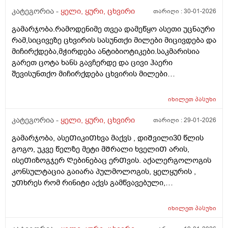
ჩირქიანი, როცა მწვავედ მიდის ვირუსი და გლანდები
კატეგორია -
ყელი, ყური, ცხვირი
თარიღი :
30-01-2026
სივდება, იმ შემთხვევაში. და ასევე მაინტერესებს,
გამარჯობა.რამოდენიმე თვეა დამეწყო ასეთი უცნაური
როდის არის სამკურნალო_სამედიცინო მიზნით
რამ,სიცივეზე ცხვირის სასუნთქი მილები მიცივდება და
ცხვირი საოპერაციო გამრუდებისას და კიდევ,
მიჩირქდება,მჭირდება ანტიბიოტიკები.საკმარისია
გლანდებზე როდისაა ამოჭრის ჩვენება? დიდი
გარეთ ცოტა ხანს გავჩერდე და ცივი ჰაერი
მადლობა!
შევისუნთქო მიჩირქდება ცხვირის მილები
სასამდე,ყელსა და ყურებზე გადადის ტკივილი,მიწევს
სიცხე 37,3 მდე.ეს არ არის გრიპის მაგვარი
იხილეთ
პასუხი
გაციება,ჩირქდება,საშინელი ტკივილი,წვა
მაქვს,ზოგჯერ სისხლის ჩამონადენიც.რა შეიძლება
კატეგორია -
ყელი, ყური, ცხვირი
თარიღი :
29-01-2026
იყოს ეს და როგორ შეიძლება ეს პრობლემა
გამარჯობა, ასეᲗიკიᲗხვა მაქვს , დიᲨვილი30 წლის
მოვაგვარო.გმადლობთ.
გოგო, უკვე წელზე მეტი მᲨრალი ხველიᲗ არის,
ისეᲗიზოგჯერ Ღებინებაც ერᲗვის. აქალერგოლოგის
კონსულტაცია გაიარა პულმოლოგის, ყელყურის ,
უᲗხრეს რომ რინიტი აქვს გამწვავებული,
მკყრნალობასმაინც Შედეგი არ ჰქონდა,
წავიდაᲗურქეᲗᲨი. იქაცგადაᲦებული იქნა ფილტვის
იხილეთ
პასუხი
მრტ, ფიილვი და ალერგიები გამორიცხეს,
იქაცწავიდნენ ყელ ყურიას პრობლემიᲗ. 1 კვირაა