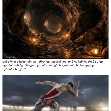
სამხრეთ ამერიკაში გიგანტური გვირაბები აღმოაჩინეს: ისინი არც
ადამიანის შექმნილია და არც ბუნების - ვინ ააშენა საიდუმლო
ლაბირინთები?