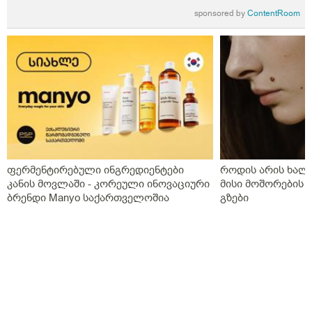
რესურსებიიი.. მაგრამ რიმ ვიწმენდავ თვითობ ის
sponsored by
ContentRoom
სითხე თეთრიააა ხოლმე ხან ყვითელ გრივასთან
შერეული რა და რომელინე ცხვირის სპრეი მირჩიეთ ან
დიდრიფითუ მიშველის
ფერმენტირებული ინგრედიენტები
როდის არის ხალი
კანის მოვლაში - კორეული ინოვაციური
მისი მოშორების 
ბრენდი Manyo საქართველოშია
გზები