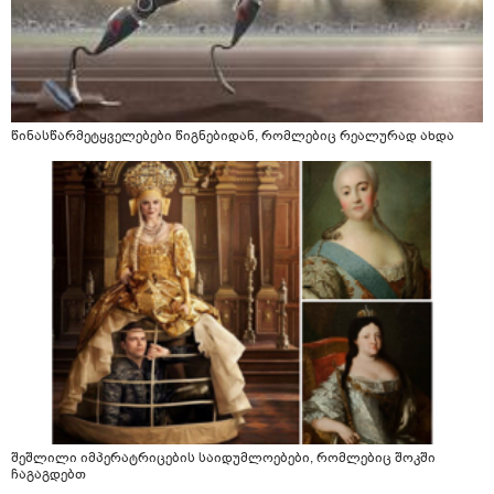
წინასწარმეტყველებები წიგნებიდან, რომლებიც რეალურად ახდა
შეშლილი იმპერატრიცების საიდუმლოებები, რომლებიც შოკში
ჩაგაგდებთ