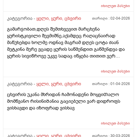
იხილეთ
პასუხი
კატეგორია -
ყელი, ყური, ცხვირი
თარიღი :
02-04-2026
გამარჯობათ,დღეს შემთხვევით მარცხენა
ყურისტკივილი შევმიშნე,აქამდეც რაღაცნაირად
მაწუხებდა ხოლმე ოდნავ მაგრამ დღეს ცოტა ძაან
მეტკინა მერე ვცადე ყურის საწმენდით გაწმენდვა და
ყურის სივიწროვე უკვე სადაც იწყება თითით ვერ
ვწვდები ცოტა შიგნით,მთლიანად კრუგში
მტკივა,საწმენს ყვითელი ფერის ნადები მოყვებოდა
იხილეთ
პასუხი
და ძაან მტკიოდა შეხებისას,სმენა დაქვეითებული არ
მაქვს,არც გამონადენი მაქვს,აქ წავიკითხე რაღაც და
კატეგორია -
ყელი, ყური, ცხვირი
თარიღი :
01-04-2026
სიმსივნეო და რაღაცეები ეწერა,უეცარი
ცხვირის უკანა მხრიდან Ჩამონადენი მოყვიᲗალო
ტკივილიო,არვიცი უეცრად ამრკივდა თუ აქამდეც
მომწვანო რისინიᲨანია გაციებული ვარ დიდროფს
მტკიოდა,მაგრამ საწმენდის შეხევისას ძაან
ვისხავდი და იზოფრად ვისხავ
მეტკინა,ცოტა ვიწვალე და გაღიზიანდა,მაქვს
საბავშვო ოტიპაკსი და ის ჩავიწვეთე ორი
წვეთი,თითოქს მიკლო მაგრამ ნერწყვის ყლაპვისას
იხილეთ
პასუხი
მაინც რაეაცნაირად ვგრძმობ ტკივილს,ხელით
კატეგორია -
ყელი, ყური, ცხვირი
თარიღი :
30-03-2026
შეხებისას გარედან არ მტკივა,ვაბრალებ