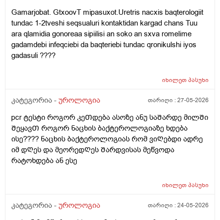
Gamarjobat. GtxoovT mipasuxot.Uretris nacxis baqterologiit
tundac 1-2tveshi seqsualuri kontaktidan kargad chans Tuu
ara qlamidia gonoreaa sipiilisi an soko an sxva romelime
gadamdebi infeqciebi da baqteriebi tundac qronikulshi iyos
gadasuli ????
იხილეთ
პასუხი
კატეგორია -
უროლოგია
თარიღი :
27-05-2026
pcr ტესტი როგორ კეᲗდება ასოზე ანუ საᲨარდე მილᲨი
ᲨეყავᲗ როგორ ნაცხის ბაქტეროლოგიაზე ხდება
ისე???? ნაცხის ბაქტეროლოგიას რომ ვიᲦებდი ადრე
იმ დᲦეს და მეორედᲦეს Შარდვისას მეწვოდა
რატოხდება ან ესე
იხილეთ
პასუხი
კატეგორია -
უროლოგია
თარიღი :
24-05-2026