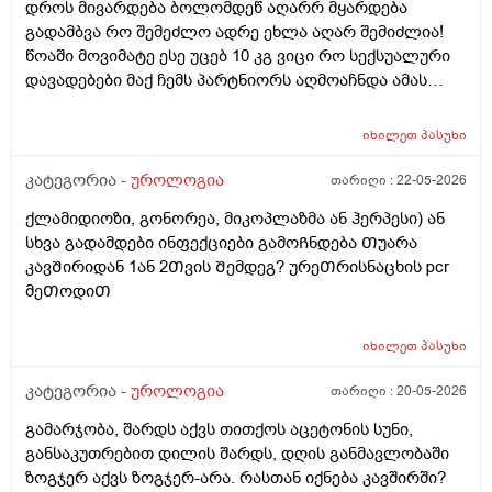
დროს მივარდება ბოლომდეწ აღარრ მყარდება
გადამბვა რო შემეძლო ადრე ეხლა აღარ შემიძლია!
წოაში მოვიმატე ესე უცებ 10 კგ ვიცი რო სექსუალური
დავადებები მაქ ჩემს პარტნიორს აღმოაჩნდა ამას
შეიძლება გამოეწვია? ერექციული დისფუნქცია და რა
დამიჯდეება ანალიევი ექიმთან ვიზიდი რო ვიცოდე ამ
იხილეთ
პასუხი
1 თვეში მივიდე
კატეგორია -
უროლოგია
თარიღი :
22-05-2026
ქლამიდიოზი, გონორეა, მიკოპლაზმა ან ჰერპესი) ან
სხვა გადამდები ინფექციები გამოᲩნდება Თუარა
კავᲨირიდან 1ან 2Თვის Შემდეგ? ურეᲗრისნაცხის pcr
მეᲗოდიᲗ
იხილეთ
პასუხი
კატეგორია -
უროლოგია
თარიღი :
20-05-2026
გამარჯობა, შარდს აქვს თითქოს აცეტონის სუნი,
განსაკუთრებით დილის შარდს, დღის განმავლობაში
ზოგჯერ აქვს ზოგჯერ-არა. რასთან იქნება კავშირში?