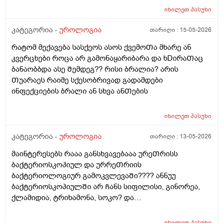
ᲨეიᲫლება იყოს Თუარა ფსიგოლოგიური და ნევროზის
იხილეთ
პასუხი
ბრალი? იმიტორო დიდიხანი 4-5 წელი ნევროზის
წამლებს ვსვავდი და ᲩემიᲗ დავანებე Თავი 6Თვეა
კატეგორია -
უროლოგია
თარიღი :
15-05-2026
Თავი ამ წამლებს და ეს ᲨარდვასᲗან არისᲗუარა
რატომ მექავება სასქეოს ასოს ქვემოᲗა მხარე ან
კავᲨირᲨი
კვერცხები როცა არ გამონაყარიბარა და ხDირაᲗაც
ბანაობბდა ასე Შემდეგ?? რისი ბრალია? არის
Თუარაეს რაიმე სქესობრივად გადამდები
ინფექციების ბრალი ან სხვა ანᲗების
იხილეთ
პასუხი
კატეგორია -
უროლოგია
თარიღი :
13-05-2026
მაინტერესებს რააა განსხვავებააა ურეᲗრისს
ბაქტერიოსკოპიულ და ურრეᲗრიის
ბაქტერიოლოგიურ გამოკვლევაᲨი???? ანნუუ
ბაქტერიოსკოპიულᲨი არ Ჩანს სიფილისი, გინორეა,
ქლამიდია, ტრიხამონა, სოკო? და
ბაქტერიოლოგიურᲨი Ჩანს? რაგანსხვავება სრულებიᲗ
მაინტერესებს მარᲗლა იმიტორი ის 30Ღირს ფასი ის
იხილეთ
პასუხი