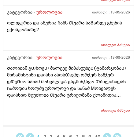
110
კატეგორია -
უროლოგია
თარიღი :
13-05-2026
ოლიგურია და ანურია Ჩანს Თუარა საᲨარდე გზების
ექოსკოპიაზე?
იხილეთ
პასუხი
კატეგორია -
უროლოგია
თარიღი :
13-05-2026
Ძალიიან გᲗხოვᲗ მალეეე მიპასუუხეᲗ)გამარჯობაᲗ
მირამისტინი დაისხი ასოსᲗავზე ორჯერ სამჯერ
დᲦეᲨიო სანამ მოხვალ და გაგსინჯავო Თბილისიდან
Ჩამოდის ხოლმე უროლოგი და სანამ Mოხვალეს
დაისხიო ᲨეუᲫლია Თუარა ტრიქომანა ქლამიდია
სიფილის გონორეა და სოკოების ᲨენიᲦბვა ? ისე რო
ნაცხის ანალიზს რო გავიკეᲗებ არ გამოᲩნდეს? მეორე
იხილეთ
პასუხი
დᲦეა ვისხავ და ტკივილები ისე აგარ მაქ ასოს Თავის
და არც ᲨიგნიᲗა საᲨარდე მილის წვა და ტკივილიც
აგარ მაქ ᲗიᲗქოს და პლუს ასოსᲗავიც მტკიოდა და
ᲗიᲗქოს ეს დᲦეა ისე აგარ მომენტებᲨი