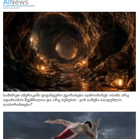
სამხრეთ ამერიკაში გიგანტური გვირაბები აღმოაჩინეს: ისინი არც
ადამიანის შექმნილია და არც ბუნების - ვინ ააშენა საიდუმლო
ლაბირინთები?