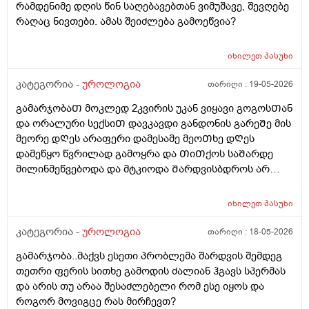
რამდენიმე დღის წინ საღებავებთან ვიმუშავე, შევღებე
რაღაც ნივთები. ამას შეიძლება გამოეწვია?
იხილეთ
პასუხი
კატეგორია -
უროლოგია
თარიღი :
19-05-2026
გამარჯობაᲗ მოკლედ 2კვირის უკან ვიყავი გოგოსᲗან
და ორალური სექსიᲗ დავკავდი განდონის გარეᲨე მის
მეორე დᲦეს არაფერი დამესამე მეოᲗხე დᲦეს
დამეწყო წვრილად გამოყრა და ᲗიᲗქოს საᲨარდე
მილინმეწვებოდა და მტკიოდა Შარდვისბდროს არ
მეწვებოდა მარა პენისი Თავის რაᲦაც ერᲗი
კონკრეტული ადგილი მტკიოდა. მერე ვისხავდი
იხილეთ
პასუხი
მირამისტინს და მაკმირორს ვისვავდი და და გამიარა
რო ვᲨარდავდი Შარდი Შიგ რᲩებოდაა წვეᲗები
კატეგორია -
უროლოგია
თარიღი :
18-05-2026
ვგრდზნობდი და რომ ვᲨარდავდი კიდე ვგრᲫნობდი
გამარჯობა..მაქვს ესეთი პრობლემა შარდვის შემდეგ
Ჩერდებოდა Შარდიმერე ᲗიᲗქოს გამიარაა არც
თეთრი ფერის სითხე გამოდის ძალიან ჰგავს სპერმას
გამონაყრის ქავილი არ მქონდა არაფერი არაფეტი
და არის თუ არაა შესაძლებელი რომ ესე იყოს და
აგარ მაწუხებდა ამტკივილმა და რაგაცებმა 2დᲦეᲨი
როგორ მოვიგცე რას მირჩევთ?
გაიარა მერე ისევ სხვასᲗან დავკავდი უბრალოდ