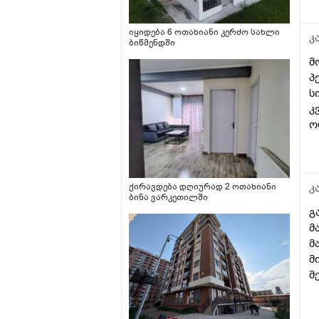
იყიდება 6 ოთახიანი კერძო სახლი
კ
ბიწმენდში
მ
პ
ს
კ
ო
თ
კ
ქირავდება დღიურად 2 ოთახიანი
ბინა ვარკეთილში
გ
მ
მ
მ
მ