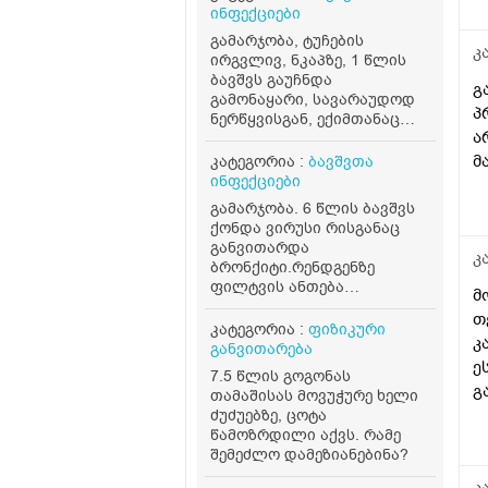
ინფექციები
გამარჯობა, ტუჩების
კ
ირგვლივ, ნკაპზე, 1 წლის
ბავშვს გაუჩნდა
გ
გამონაყარი, სავარაუდოდ
პ
ნერწყვისგან, ექიმთანაც
ა
მყავდა მაგრამ ვერ გავუქრე
უკვე ბევრი მაზი ვცადე.
მ
კატეგორია :
ბავშვთა
ძილის დროს თითქოს
ინფექციები
უფერულება, მაზზეც აქვს
გამარჯობა. 6 წლის ბავშვს
შედეგი მაგრამ, როგორც კი
ქონდა ვირუსი რისგანაც
ნერწყვი მოხვდება ისევ
განვითარდა
ღიზიანდება, როგორ
კ
ბრონქიტი.რენდგენზე
შეიძლება გაუქრეს?
ფილტვის ანთება
მ
დაზუსტებით არ ჩანდა.
თ
დაუნიშნეს ინგალაციები და
კატეგორია :
ფიზიკური
კ
ანტიბიოტიკები. მოვრჩით
განვითარება
მკურნალობას დააზლოებით
ე
7.5 წლის გოგონას
1 კვირაა მაგრამ ხველა
გ
თამაშისას მოვუჭურე ხელი
მაინც აქვს დარჩენილი
კ
ძუძუებზე, ცოტა
ლორწოთი(რომელსაც ვერ
წამოზრდილი აქვს. რამე
დ
იღებს) რა შეიძლება
შემეძლო დამეზიანებინა?
კ
მოვიმოქმედოთ ამ დროს ?
სხვა არანაირი სიმპტომი არ
ე
კ