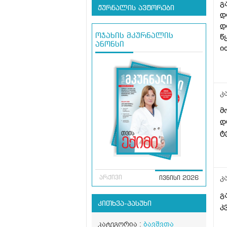
გ
ჟურნალის ავტორები
დ
დ
წ
ოჯახის მკურნალის
ანონსი
ი
ს
კ
მ
დ
ტ
კ
არქივი
ივნისი 2026
გ
კითხვა-პასუხი
კ
კატეგორია :
ბავშვთა