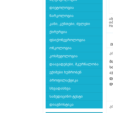
დიეტოლოგია
ნარკოლოგია
ა
თბ
კანი, კუნთები, ძვლები
Hos
ქირურგია
ფსიქონევროლოგია
მ
ონკოლოგია
კ
კოსმეტოლოგია
მ
დაავადებები, მკურნალობა
ს
ექიმები ხუმრობენ
ა
დ
პროფილაქტიკა
დ
სხვადასხვა
გ
სამედიცინო ტესტი
დიაგნოსტიკა
კ