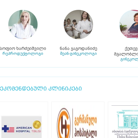
სოფიო ხარძეიშვილი
ნანა ჯაგოდანიძე
ქეთევ
რეპროდუქტოლოგი
მეან-გინეკოლოგი
მგალობლ
გინეკო
ეკომენდებული კლინიკები