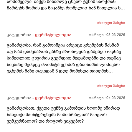
არმიშველა. მაქვს სიწითლე ცხვირ ტუჩის ნაოჭთან
წარბებს შორის და ნიკაპზე რომელიც ხან წითელია ხან
ძალიან გამომშრალი და მექერცლება. თუ შეგიძლიათ
მირჩიეთ რა მაზი შემიძლია გამოვიყენო. მადლობა
იხილეთ
პასუხი
კატეგორია -
დერმატოლოგია
თარიღი :
08-03-2026
გამარჯობა. რამ გამოიწვია არვიცი კრემების წასმამ
თუ რამ დამემართა კანზე პრობლემა დამეწყო ოდნავ
სიწითლით ცხვირის გვერდით მიდამოებში და ოდნავ
ნიკაპზე შემდეგ მოიმატა ექიმმა დამინიშნა ლიპიკარ
ეგზემის მაზი თავიდან 5 დღე მომიხდა თითქმის
ამილაგა და შემდეგ ისევ თავიდან დამეწყო სიწითლე
და დაემატა წარბებს შორის . გავაგრძელე ეს ეგზემია
იხილეთ
პასუხი
მაზი მაგრამ უფრო მიუარესებდა და ახლა არაფერს
არ ვისმევ მაგრამ კანი მაქვს საშინლად გამომშრალი
კატეგორია -
დერმატოლოგია
თარიღი :
07-03-2026
და პერიოდულად ისევ მაქვს სიწითლე ვერ გავიგე
გამარჯობათ, ქვედა ტუჩზე გამომდის ხოლმე ხშირად
ზუსტად რა მჭირს მეშინია რაიმე კრემია წასმა რომ
ნახეთქი.მაინტერესებს რისი ბრალია? როგორ
უარესი არ დამემართოს რა შეიძლება გავაკეთო ?
ვუმკურნალო? და როგორ ვიკვებო?