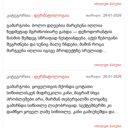
იხილეთ
პასუხი
კატეგორია -
დერმატოლოგია
თარიღი :
28-01-2026
გამარჯობა. ბოლო დღეებია მარცხენა იღლია
ზედმეტად მგრძნობიარე გახდა — დეზოდორანტის
წასმის შემდეგ სწრაფად ნესტიანდება, აქვს წებოვანი
შეგრძნება და სუნიც მალე ჩნდება, მაშინ როცა
მარჯვენა იღლია იგივე პროდუქტზე სრულიად
ნორმალურად რეაგირებს და მშრალია. სიწითლე ან
ტკივილი არ მაქვს, მაგრამ აშკარა ასიმეტრიაა
იხილეთ
პასუხი
რეაქციაში. მაინტერესებს, შეიძლება თუ არა ეს იყოს
კანის გაღიზიანება, ოფლის ჯირკვლების აქტივობის
კატეგორია -
დერმატოლოგია
თარიღი :
26-01-2026
სხვაობა ან სხვა დერმატოლოგიური მიზეზი ან
გამარჯობა, ყოველთვის მქონდა ცოტათი
როგორი ტიპის მოვლას მირჩევთ ვარ 17 წლის ბიჭი
სიწითლისკენ მიდრეკილი კანი, მაგრამ სხვა
ბევრი სხვადასხვა დეზოდორანტი მიხმარია და
პრობლემები არა, შარშან თებერვალში ლოყაზე
აღმოვაჩინე რო დეზოდორანტებში არ არის საქმე
გამიჩნდა სიწითლე ლაქობრივად, სექტემბერში კი
არამედ ჩემს მარცხენა იღლიაშია. მადლობა წინასწარ
დამწყო ყოველ ღამე სიწითლე, კანი გამიუხეშდა და
პასუხისთვის
წავედი დერმატოლოგთან, დამინიშნა დერმოდექსის
საწინააღმდეგო სახის დასააბნი 6 კვირის მანძილზე,
იხილეთ
პასუხი