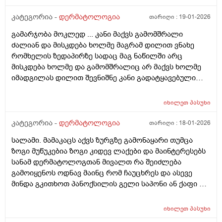
როზამეტი დღეგმოშვებით და აზელაინის მჟავა 15%,
ამასთან ერთად ავენის ტოლარენს კონტროლი,
კატეგორია -
დერმატოლოგია
თარიღი :
19-01-2026
მითხრა, რომ მაქვს პაპულაპოსტულოზური როზაცეა,
გამარჯობა მოკლედ ... კანი მაქვს გამომშრალი
რაც დავიწყე მკურნალობა საშინლად მომემატა
ძალიან და მისკდება ხოლმე მაგრამ დილით ვნახე
ლოყებზე გამონაყარი, სხაბოლოოდ დავიწყე
რომხელის ზედაპირზე სადაც მაგ ნაწილში არც
დოქსიციკლინის 100 მგ დალევა უკვე 10 დღეზე მეტია
მისკდება ხოლმე და გამომშრალიც არ მაქვს ხოლმე
და სახე უფრო ჩაწყნარდა, რა ვქნა როდის შევწყვიტო
იმადგილას დილით შევნიშნე კანი გადატყავებული
დალევა?
ხელი არაფერზე არ გამიკრავს ზუსტად ვიცირომ
გამჭროდა და რაგაცა მაგრამ ეს პატარა მერე
იხილეთ
პასუხი
გადიდდა სიგრძეში და იმ ადგილას ლურჯად ამოვიდა
თხლად კანზე რა შეიძლება იყოს
კატეგორია -
დერმატოლოგია
თარიღი :
18-01-2026
სალამი. მამაკაცს აქვს ზურგზე გამონაყარი თუმცა
ზოგი მუწუკებია ზოგი კიდევ ლაქები და მაინტერესებს
სანამ დერმატოლოგთან მივალთ რა შეიძლება
გამოიყენოს ოდნავ მაინც რომ ჩაუცხრეს და ასევე
მინდა გკითხოთ პანოქსილის გელი საპონი ან ქაფი თუ
არის ეფექტური? მადლობა
იხილეთ
პასუხი