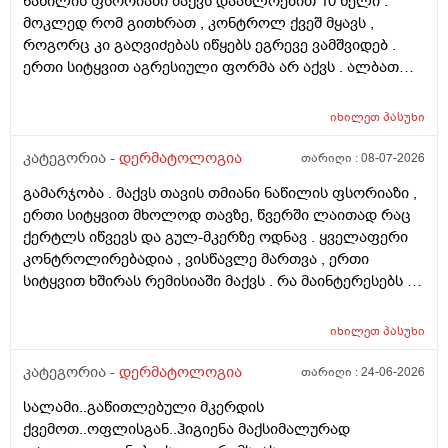
ნაწილის ფსორიაზი მაქვს დაახლოებით 10 წელი .
მოკლედ რომ გითხრათ , კონტროლ ქვეშ მყავს ,
როგორც კი გაღვიძებას იწყებს ეგრევე ვამშვიდებ .
ერთი სიტყვით აგრესიული ფორმა არ აქვს . ალბათ
ფსორიაზმაც მოახდინა გავლენა და კიდე დამატებული
ასაკი და გენეტიკა , ზუსტად ვერ გეტყვით მაგრამ
იხილეთ
პასუხი
სკალპზე , დეზა ნაწილზე თმა მაქვს შეთხელებული და
შუბლის ხაზიც გადაწეულია უკვე აშკარად . ჩემი
კატეგორია -
დერმატოლოგია
თარიღი :
08-07-2026
შეკითხვა მდგომარეობს შემდეგში - თმის გადანერგვა ,
გამარჯობა . მაქვს თავის თმიანი ნაწილის ფსორიაზი ,
ჩამატება და გახშირება , თუ არის მიზანშეწონილი და
ერთი სიტყვით მხოლოდ თავზე, წვერში ლაითად რაც
გამართლებილი სკალპის ფსორიაზის დროს ? არ
ქერტლს იწვევს და გულ-მკერზე ოდნავ . ყველაფერი
მინდა რომ ამ პროცედურებმა კიდევ უფრო
კონტროლირებადია , ვისწავლე მართვა , ერთი
გამიღიანოს . თუ გააგრძელებს იმავე ფორმით
სიტყვით ხშირას რემისიაში მაქვს . რა მაინტერესებს -
არსებობას თანახმა ვარ ერთი სიტყით . მოკლედ
იმ ადგილებში სადაც არასდრის მქონია მაგ:ღაწვები ,
შეიძლება თუ არა თმის გადანერგვა სკალპის
კისერი , ყელი , მუცელი , საჯდომი , ხელი , ფეხი და ა.შ
ფსორიაზის დროს და არის თუ არა პრაქტიკაში ვინც
იხილეთ
პასუხი
თუ შეიძლება ეპილაციის კეთება . ვიკეთებდი ღაწვებსა
გაიკეთა , თმაც შეუნარჩუნდა და ფსორიაზიც არ
და ყელზე და დაახლოებით 2 წელია გავწყვიტე ,
კატეგორია -
დერმატოლოგია
თარიღი :
24-06-2026
გაღიზიანებულა კიდე უფრო . მადლონა წინასწარ !
ფსორიაზი დამეწყო დაახლოებით 10 წელი. 27 წლის
სალამი..გაწითლებული მკერდის
ვარ . ვიღაცამ მითხრა შესაძლოა ეპილაციამ
ქვემოთ..ოფლისგან..ჰიგიენა მაქსიმალურად
გააღიაზიანოს და მანდაც გამოვიდესო , შიშმა ამიტანა