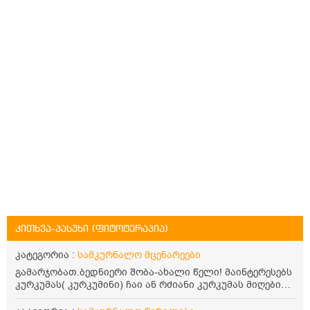
კითხვა-პასუხი (ფიტოტერაპია)
კატეგორია :
სამკურნალო მცენარეები
გამარჯობათ.ბედნიერი შობა-ახალი წელი! მაინტერესებს
კურკუმას( კურკუმინი) ჩაი ან რძიანი კურკუმას მიღების
წესი. მაინტერესებდა და წავიკითხე ასეთი ინფორმაცია:
კურკუმას გააჩნია ანთების საწინააღმდეგო,