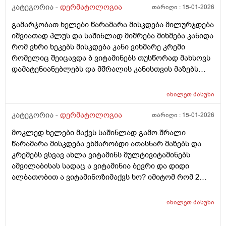
კატეგორია -
დერმატოლოგია
თარიღი :
15-01-2026
გამარჯობათ ხელები წარამარა მისკდება მილურჯდება
იშვიათად პლუს და საშინლად მიშრება მიხმება კანიდა
რომ ვხრი ხეკებს მისკდება კანი ვიხმარე კრემი
რომელიც შეიცავდა ბ ვიტამინებს თუსწორად მახსოვს
დამატენიანებლებს და მშრალის კანისთვის მაზებს
მაგრამ ისევ მიშრება ისევ მისკდება რა არის ამის
გამომწვევი მიზეზები ხშირი ხელების ბანვის გარდა და
იხილეთ
პასუხი
ხშირი ხელების ბანვის გარდა რა არის ამის
გამომწვევი მიზეზები ან რა სხვა დაავადებები
კატეგორია -
დერმატოლოგია
თარიღი :
15-01-2026
შეიძლება გამოიწვიოს ან იქნებ მირჩიოთ რაიმე ხელის
მოკლედ ხელები მაქვს საშინლად გამო.შრალი
კრემი
წარამარა მისკდება ვხმარობდი ათასნარ მაზებს და
კრემებს ვსვავ ახლა ვიტამინს მულტივიტამინებს
ამვილაბისას სადაც ა ვიტამინია ბევრი და დიდი
ალბათობით ა ვიტამინოზიმაქვს ხო? იმიტომ რომ 2
თვეა ესე ვარ რას აღარ ვისვამ მაგრან რამოდენიმე
დაბანვაზე მიუხეშდება და მისკდება შემდეგ და არის
იხილეთ
პასუხი
თუარა იმის შანსიამ დამსკდარი კანიდანრაიმე
ინფეწცია შემეჭრას ??