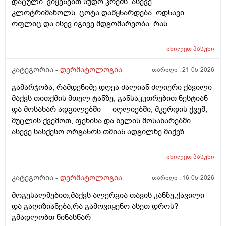
დაცული..ვიყენებთ სუდო კრემს..ასევე
. სხვადასხვა ვერსია მესმის , ზოგი ამბობს არანაირი
კლოტრიმაზოლს..ცოტა დაწყნარდება..ოდნავი
ახალი კერების გაჩენა , ზოგიც კი პირიქით . იქნებ
ოფლიც და ისევ იგივე მდგომარეობა..რას
თქვენ მითხრათ ღირს გაგრძელება ? რისკი
გვირჩევთ..მადლობა ..
რამხელაა? მადლობა წინასწარ .
იხილეთ
პასუხი
კატეგორია -
დერმატოლოგია
თარიღი :
21-05-2026
გამარჯობა, რამდენიმე დღეა ძალიან ძლიერი ქავილი
მაქვს თითქმის მთელ ტანზე, განსაკუთრებით ნესტიან
და მოსახარ ადგილებში — იღლიებში, მკერდის ქვეშ,
მუცლის ქვემოთ, ფეხისა და ხელის მოსახარებში,
ასევე სასქესო ორგანოს თმიან ადგილზე მაქვზ
საშინელი ქავილი. ასევე მაქვს გამონაყარი და
გაღიზიანება თავზე და ყურებში. ქავილი ზოგჯერ
იხილეთ
პასუხი
ძალიან ძლიერია და კანი მიღიზიანდება.
მაინტერესებს, რისი ბრალი შეიძლება იყოს და რას
კატეგორია -
დერმატოლოგია
თარიღი :
16-05-2026
მირჩევთ? ადრე მქონდა ეგზემა და გამიარა მაგრამ
მოგესალმებით,მაქვს ალერგია თავის კანზე,ქავილი
მაინც ბრუნდება დროდადრო
და გაღიზიანება,რა გამოვიყენო ასეთ დროს?
გმადლობთ წინასწარ