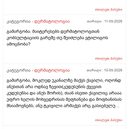
იხილეთ
პასუხი
კატეგორია -
დერმატოლოგია
თარიღი :
11-05-2026
გამარჯობა. მაიტერესებს დერმატოლოგთან
კობსულტაციის გარეშე თუ შეიძლება ვტილიგოს
ამოცნობა?
იხილეთ
პასუხი
კატეგორია -
დერმატოლოგია
თარიღი :
10-05-2026
გამარჯობა, მოკლედ უკანალზე მაქვს ქავილი, ოღონდ
ანუსთან არა ოდნავ ზევით(კუდუსუნის ქვევით
კუდუსუნსა და ანუს შორის), ძაან ისეთი ქავილიც არააა
უფრო ხელის მოხვედრისას მეფხანება და მოფხანისას
მსიამოვნებს, ანუ ტკივილი არმაქვს არც გასიებულუ
არაა, 2 წლის წინ გავიკეთე პილონუდირ კისტის
ოპერაცია ანუ ბეწვის ჩაბრუნება(ლაზერით) მაგის მერე
იხილეთ
პასუხი
კვირაში მინიმუმ 4 ჯერ ვიბან მაგ ადგილს(მხოლოდ