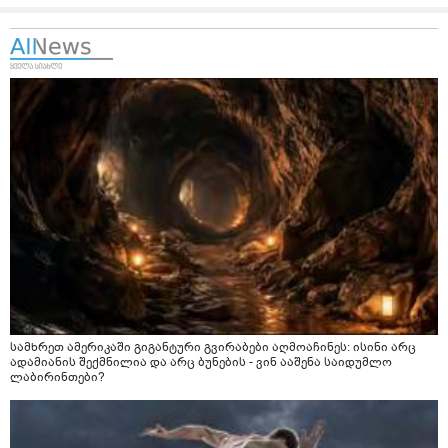
სამხრეთ ამერიკაში გიგანტური გვირაბები აღმოაჩინეს: ისინი არც
ადამიანის შექმნილია და არც ბუნების - ვინ ააშენა საიდუმლო
ლაბირინთები?