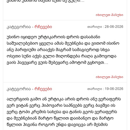
ვითომ უსინოს ისეთი სუნი აქ გული
მიღონდება.ლეპეტიტოც ვიხმარე ბაბეს ექსტრა
დამატენიანებელი შამპუნიც მაგრამ ყველაფერზე
იხილეთ
პასუხი
ქავილი მეწყება დაბანიდან მეორე დღეს.აღარ
შემიხლია ვიტანკები.რამე მირჩიეთ დამპუნი რა რომ
კატეგორია -
რჩევები
თარიღი :
28-06-2026
სუნიც ქონდეს ცოტა ნორმალურო და არ
უსინო იყიდეო ურტიკაროის დროს დასაბანი
ამექავოს.ბიბხიანოს შამპუნი რომ ვიყიდო ბაბეზ3
საშუალებებიო ყველა ამას მეუბნება და ვითომ ისინო
უარესი ხომ არარის?მხოლპდ ბიბცოანის საპობს იტანს
ანუ პარფიუმი არააქვს მაგრამ სამაგიეროდ სხვა
ტანოს კანი მაგრამ შამპუნი აოხმაროა და ასე მგონია
ოსეთი სუნი აქვს გული მიღონდება რაღა გამოვოდა
ბაბე იფრო ნახია და თუ ბაბე მახლევს ქავილს ბიბჩენი
ვაის ჰავეყარე ვუის შებეყარე.ამოტომ გყხოვთ
იგრო მომცემს?სავატაუდოთ სიმშრალისგან მექავება
მომწერეთ მე ახლა ვხმარობ ბაბეა ექსტრა
რადგან დაბანის მეორე დღეს მეწყება ქავილი.ან თუ
დამატენიანებელ შამპუნს თაფლით რომ აროს იმას და
ბინჩენი უკეთესია რონელი?სხვადასხვა აქვს ბუბჩენს
იხილეთ
პასუხი
მაგას იფრო რბილი დამცოტა სილფატი აქვს თუ
ბუბჩენის შამპუნი რომ ვიყიდო იმად?
კატეგორია -
რჩევები
თარიღი :
19-06-2026
ალერგიის გამო ან ურტიკა არის დროს ანუ ვერაფერს
ვერ ვიტან ვერც ჰიპოვარი საპნეებს ვერც ბავშვი ის
ვერც ტოპი კრემის სახესა და ტანის გეოს ვერაფერს
და მეუბნებიან მარტო წყლით დაიბანეო და მარტო
წყლით ჰიგინა როგორ უნდა დავიცვა არ მესმის