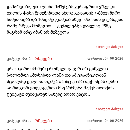
ამხელა.ფასო მიბეცო წვალებით და ვერ ვბედავ
გამარჯობა, უძოლობა მაწუხებს ვერაფრით ვშველი
ცუდათ ვხდებინშოშოსგან მარტო მაშინებს ეს
დილის 4-5ზე მეძინებოდა ახლა გადადის 7-8მდე მერე
ონტელექტოც ანაფილაქსიას ახსენებს სულ დამამე
ჩამეძინება და 10ზე მეღვიძება ისევ.. ძალიან ვიტანჯები
როზა
რამე რჩევა მომეცით.... კეტილეპტი დავლიე 25მგ
მაგრამ არც იმან არ მიშველა
იხილეთ
პასუხი
კატეგორია -
რჩევები
თარიღი :
04-06-2026
ურტოკაროისნმერე რომელოც ჯერ არ გამვლია
ბოლომდე ამოზეხდა ლანი და ამ.ეტაპზე.ვობან
მცოლპდ ეყლოთ თუმცა მაინც კი არ მეჭომება ლანი
აი როგორ ვთქვაყვროს ზსეჰრხმება მაქვს თითქოს
ცემენტი შემაყარეს სახეზე აღარ ვიცო
რავქნა.დავიღალე ამდენ ექსპერომენტებშო და
წვალებაშო..სულ ბავშობიდან დღემდე ალისა საპონს
იხილეთ
პასუხი
ბხმარობდო მშვენივრად და რაც სირბელო გაამძაფრწ
2036წელს.ვეღარ ბხმღობ.მცპლპდნეყალოც კი ესეთ
კატეგორია -
რჩევები
თარიღი :
04-06-2026
შეჰრძნებას მაძლევს და ასე მგონია ვერანაირი