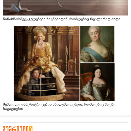
წინასწარმეტყველებები წიგნებიდან, რომლებიც რეალურად ახდა
შეშლილი იმპერატრიცების საიდუმლოებები, რომლებიც შოკში
ჩაგაგდებთ