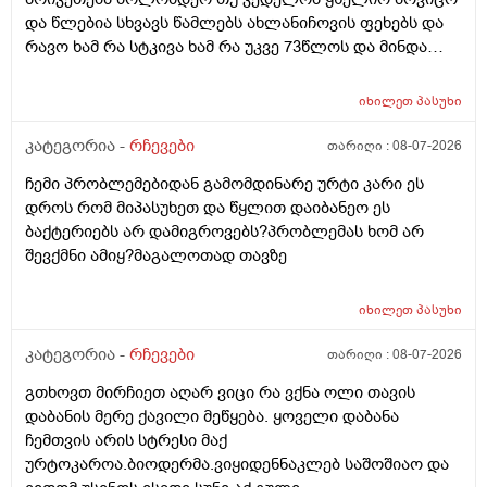
და წლებია სხვავს წამლებს ახლანიჩოვის ფეხებს და
რავო ხამ რა სტკივა ხამ რა უკვე 73წლოს და მინდა
რომ ყირადღება მივაქციო დ ვიტამინი დავალებინო
და ფულინრომ არჰვაქ ვერანაირად ექიმთან ვერ
იხილეთ
პასუხი
წაიყვან.ჰოდა რომ ხალიან ვცადო და მივაღწიო
შედეგს იბ ის ექიმთან მაომც ჩავიდეს თუ თავის
კატეგორია -
რჩევები
თარიღი :
08-07-2026
ექიმთან ვერა რადგან ძვირო კდება და არგვაქ .ჰოდა
ჩემი პრობლემებიდან გამომდინარე ურტი კარი ეს
იბნის ექიმყან რომ დ ვიტამინი გაიკეთოს და უბნის
დროს რომ მიპასუხეთ და წყლით დაიბანეო ეს
ექიმის დანიშნულებას ვენდო ის ხომ კარდიოლოგი
ბაქტერიებს არ დამიგროვებს?პრობლემას ხომ არ
არაა თან დიდათ რომ ვაკვირდები არაა მცოდნე ამ
შევქმნი ამიყ?მაგალოთად თავზე
მხრივ და ვერ ვენდობი და ხომ არავნებს მამას დ
ვიტამინი თუ დაინიშნა ექიმმა უბნის ექიმმა რამდენად
სარისკოა?მის კარდიოლოგა ვერ დავირეკავ ან
იხილეთ
პასუხი
კატეგორია -
რჩევები
თარიღი :
08-07-2026
გთხოვთ მირჩიეთ აღარ ვიცი რა ვქნა ოლი თავის
დაბანის მერე ქავილი მეწყება. ყოველი დაბანა
ჩემთვის არის სტრესი მაქ
ურტოკაროა.ბიოდერმა.ვიყიდენნაკლებ საშოშიაო და