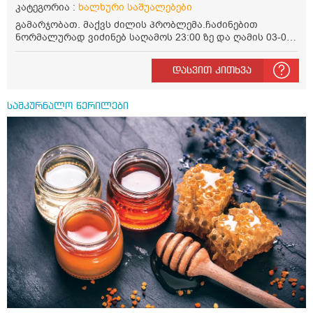
კატეგორია :
ხალხური საშუალებები
გამარჯობათ. მაქვს ძილის პრობლემა.ჩაძინებით
ნორმალურად ვიძინებ საღამოს 23:00 ზე და ღამის 03-00
ან 04:00 საათზე მეღვიძება და მერე ვერ ვიძინებ
ვერაფრით.რამე ხალხური საშუალება თუ არის ამ
დასვით კითხვა
პრობლემის მოსაგვარებლად
სამკურნალო წერილები