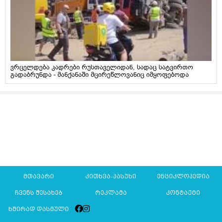
ვრცელდება კადრები რუსთაველიდან, სადაც სატვირთო
გადაბრუნდა - მანქანაში მცირეწლოვანიც იმყოფებოდა
მთავარი
კითხვა-პასუხი
ენციკლოპედია
ჩვენს შესახებ
რეკლამა
კონტაქტი
ხშირად დასმული