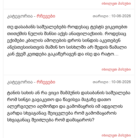
წავიდა არვოცი რავიყიდო როთ დავიბანო.დავიღალე
იხილეთ
პასუხი
ნერვები აღარ მყოფნის.მკრჩოეთ რა სევამედზე კი
მაყროს და მექავება..მ ყან საშინლად გამოშრა ხელები
კატეგორია -
რჩევები
თარიღი :
10-06-2026
სებამედზეც და ამ ტოპიკრემოს გელზეც .ექომთან
თუ დასაბანს საშუალებებს როდესაც ტესტს ვიკეთებთ
არსად და ვერც წავალ
თითქმის ნულის შანსი აქვს ანაფილაქსიის. როდესაც
ექიმები კბილის ამოღების დროს სინდის აკეთებენ
ანესთესიისთვის მაშინ ხო სისხლში არ შედის წამალი
კან ქვეშ კეთდება გაკაწერავენ და ისე და რატო
ეუბნებიან ხოლმე თავბრო ხო არდაგეხვაო? როგორ
ახარო რატომ იკითხებიან თუ ანა ფილოქსიოზე არ
იხილეთ
პასუხი
ფიქრობენ? დათმობად ადგილობრივად შეიძლება
გამონაყარი გაჩნდე რატო არიან მზად ყოფნაში გუშინ
კატეგორია -
რჩევები
თარიღი :
10-06-2026
შეიცვლება თავბრუ დაეხვეწეს და ან კიდევ უარესი
ტანის სახის ან რა ვიცი შამპუნის დასაბანის საშუალება
რატო არ აკეთებენ ამ სინდს ყველგან და რატომ
რომ სინჯი გავაკეთო და წავისვა მაჯაზე დათო
მაინცდამაინც სპეციალურ კლინიკებში რატომ ეს
ალერგიული აღმოჩდი და გამომაყრის იმ ადგილის
შენიათ
გარდა სხვაგანაც შეიცვლება რომ გამომაყაროს
სხვაგანაც შეიძლება რომ დამაყაროს?
იხილეთ
პასუხი