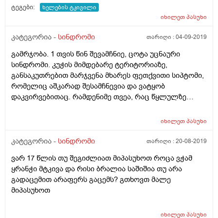
ტეგები:
ხელების ტკივილი
იხილეთ
პასუხი
კატეგორია -
სინდრომი
თარიღი :
04-09-2019
გამრჯობა. 1 თვის წინ შევამჩნიე, ცოტა უცნაური
სინდრომი. კუჭის მიმდებარე ტერიტორიაზე,
განსაკუთრებით მარჯვენა მხარეს ფეთქვითი სიპტომი,
რომელიც აშკარად შესამჩნევია და ვატყობ
დაკვირვებითაც. რამდენიმე თვეა, რაც წყლულზე
მკურნალობა დავასრულე, წლების წინ ოპერაციაც
გაკეთებული მაქვს. შესაძლოა წყლული იყოს კავშირში
იხილეთ
პასუხი
თუ ვინმე სხვას მივმართო?
კატეგორია -
სინდრომი
თარიღი :
20-08-2019
ვარ 17 წლის თუ შეგიძლიათ მიპასუხოთ როცა ვჭამ
ყრანჭი მტკივა და რისი ბრალია საშიშია თუ არა
გადაცემით არაფერს გაცემს? გთხოვთ მალე
მიპასუხოთ
იხილეთ
პასუხი