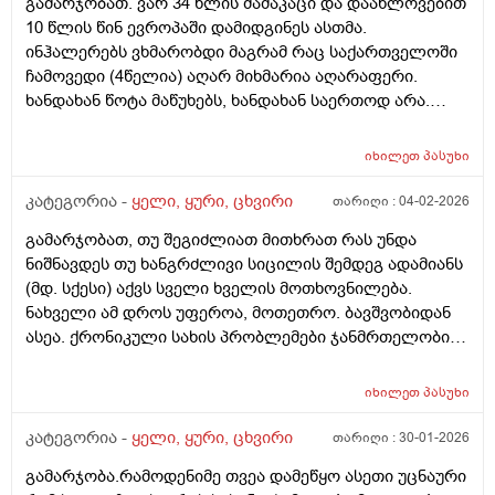
გამარჯობათ. ვარ 34 წლის მამაკაცი და დაახლოვებით
ხოლმე ტკივილიდა კისრის Შუა ნაწილᲨინდა რო
10 წლის წინ ევროპაში დამიდგინეს ასთმა.
გამივლის ყელი მტკივდება მერე ყელის ტკივილი
ინჰალერებს ვხმარობდი მაგრამ რაც საქართველოში
გამივლის კისერი მტკივდება რაᲨეიᲫლება იყოს??
ჩამოვედი (4წელია) აღარ მიხმარია აღარაფერი.
ვარ26წლის ბიᲭი ყელი რამე ᲨუაᲨი არის ამასᲗან?
ხანდახან წოტა მაწუხებს, ხანდახან საერთოდ არა.
შეტევები არ მაქვს, ნუ რომც მქონდეს შემიძლია
სუნთქვის კონტროლით და სწორად წამოწოლით
იხილეთ
პასუხი
გავაკონტროლო და მალევე მივლის. ეხლა ღამ
ღამობით ცოტა მაწუხებს ხოლმე მაგრამ ჩავახველებ
კატეგორია -
ყელი, ყური, ცხვირი
თარიღი :
04-02-2026
და მივლის. ესეთი კითხვა მაქვს. ასთმის შემთხვევაში
გამარჯობათ, თუ შეგიძლიათ მითხრათ რას უნდა
რამდენად აუცილებელია რამის მიღება
ნიშნავდეს თუ ხანგრძლივი სიცილის შემდეგ ადამიანს
სისტემატიურად? თუნდაც ინჰალერის? ანუ თუკი
(მდ. სქესი) აქვს სველი ხველის მოთხოვნილება.
შემიძლია ამის ატანა მკურნალობა რამდენად
ნახველი ამ დროს უფეროა, მოთეთრო. ბავშვობიდან
აუცილებელია? ის კი ვიცი რო არ იკურნება! თქვენ რას
ასეა. ქრონიკული სახის პრობლემები ჯანმრთელობის
მირჩევთ? როგორ უნდა მოვიქცე? მადლობა წინასწარ
მხრივ არ აქვს (პოლიპები ცხვირის/ფილტვები/
ბრონქები) აქვს უბრალოდ ტონზილები, რომლებიც
იხილეთ
პასუხი
როგორც ასეთი, მხოლოდ ვირუსის დროს არის
ჩირქიანი, როცა მწვავედ მიდის ვირუსი და გლანდები
კატეგორია -
ყელი, ყური, ცხვირი
თარიღი :
30-01-2026
სივდება, იმ შემთხვევაში. და ასევე მაინტერესებს,
გამარჯობა.რამოდენიმე თვეა დამეწყო ასეთი უცნაური
როდის არის სამკურნალო_სამედიცინო მიზნით