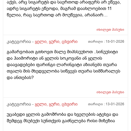
აქვს, არც სიგარეტს და საერთოდ არაფერს არ ეწევა,
საოპერაციო. ᲨეიᲫლებამარᲗლა ყელ ყურის
ადრე სიგარეტს ეწეოდა, მაგრამ დაახლოებით 11
პრობლებიდან მოდიოდეს ასეᲗი ᲨეუᲩერებელი
წელია, რაც საერთოდ არ მოუწევია, არანაირ
ხველა? რომ არანაირ მკურნალობას არ
ნარკოტიკს საერთოდ არ ეკარება, არც არასდროს არ
ექვემენდებარებოდეს?
გაჰკარებია, სპირტიან სასმელსაც იშვიათად სვამს და
იხილეთ
პასუხი
იშვიათად სვამდა, ძირითადად სადღესასწაულო
დღეებში, სუფრასთან, წნევაც უმეტესად ნორმაში აქვს,
კატეგორია -
ყელი, ყური, ცხვირი
თარიღი :
15-01-2026
120–70–ზე, 125–75–ზე, 130–80–ზე უმეტესად ასეთი
გამარჯობათ გთხოვთ მალე მიპსსუუხოთ ..სინუუსიტი
წნევები ეზომება, დროდრო წნევის მარეგულირებელ
და ჰაიმორიტი ან ყელის სოკოვანი ან ყელის
წამალს ხმარობს, მაგრამ არც ისე ხშირად; სეზონური
დაავადებები ფარინგი ლარინგიტი აზიანებს თუარა
ვირუსებიც ძალიან ნაკლებად ემართება, თუ რაიმე
თვალს მის მხედველობა სიწვევს თუარა სიმშარალეს
მაინც შეხვდა, ზეზეულა იხდის ხოლმე, მაგასაც ხშირად
და ანთებას?
წამლების გარეშე, მაგრამ უკვე 30 წელი მაინც ასეთი
პრობლემა აქვს: ცხვირიდან, ყოველ წუთს და ყოველ
საათში არა, მაგრამ აქვს მუდმივი გამონადენი, უფრო
იხილეთ
პასუხი
ჩირქიანი; როგორც ამბობს, ჰაიმორიტი მაქვს, შუბლში
კატეგორია -
ყელი, ყური, ცხვირი
თარიღი :
13-01-2026
ჩირქი მიდგება, ადრე მითხრეს, რომ ეს ქრონიკულია,
განუკურნებელიაო; ღამით სუნთქვა ცოტა უჭირს,
უცაბედი ყელის გამოშრობა და ხველების ატეხვა და
ხშირად ხვრინავს ხოლმე, ეს პრობლემაც 30 წელზე
შემდეგ მსუბუქი სუნთქვის გაძნელება რისი მიზეზია
მეტია, რაც აქვს; თავის, შუბლის ან ყბის ტკივილები არ
აწუხებს; გთხოვთ მიპასუხოთ: 1) ცხვირიდან მუდმივი