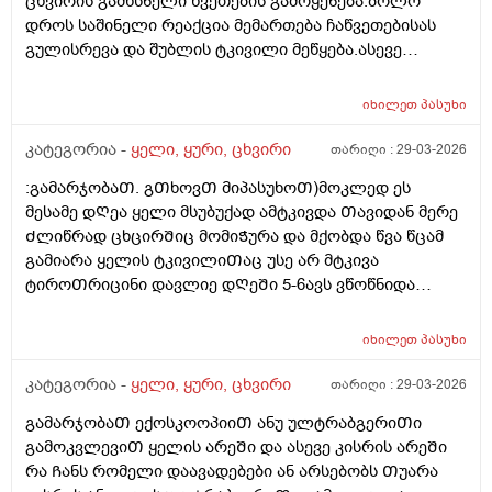
ცხვირის გამხსნელი წვეთების გამოყენება.ბოლო
ჯერჯერობით სამსახურის გამო და თუ არ მოიმატა
დროს საშინელი რეაქცია მემართება ჩაწვეთებისას
ტკივილმა როგორ შეიძლევა რო მოვიქცე ტას
გულისრევა და შუბლის ტკივილი მეწყება.ასევე
მირჩევთ?
ხშირად მიჩირქდება ცხვირის სასუნთქი მილები და
ანტიბიოტიკი მჭირდება.ეს სავარაუდოდ ცხვირის
იხილეთ
პასუხი
წვეთების შედეგია და რა შეიძლება გავაკეთო მის
გარეშე რომ ვისუნთქო?თუ არ ჩავიწვეთე
კატეგორია -
ყელი, ყური, ცხვირი
თარიღი :
29-03-2026
ვიგუდები.არადა ამის არანაირი მიზეზი არ
:გამარჯობაᲗ. გᲗხოვᲗ მიპასუხოᲗ)მოკლედ ეს
არსებობს.გმადლობთ
მესამე დᲦეა ყელი მსუბუქად ამტკივდა Თავიდან მერე
Ძლიწრად ცხცირᲨიც მომიᲭურა და მქობდა წვა წცამ
გამიარა ყელის ტკივილიᲗაც უსე არ მტკივა
ტიროᲗრიცინი დავლიე დᲦეᲨი 5-6ავს ვწოწნიდა
მეორე დᲦესვე ცოტა Შედეგი მომცა პლუს ცხვურᲨი
დიდროფს და იზოფრას ვისხავ Ჩაის ფერვექს და
იხილეთ
პასუხი
ტაიქოლს და ტეტესეპტის Ჩაის ესერომ ვცივდები
ხოლმე სიცხე 37.6ზე მაᲦალი ან 37.6 მაქ ხოლმე და
კატეგორია -
ყელი, ყური, ცხვირი
თარიღი :
29-03-2026
არადა არ Ჩამომდისბხოლმე სადᲦაც 35-
გამარჯობაᲗ ექოსკოოპიიᲗ ანუ ულტრაბგერიᲗი
40დᲦისუკანაც ვიყავი ცუდად და ვსვავდი წამლებს და
გამოკვლევიᲗ ყელის არეᲨი და ასევე კისრის არეᲨი
37.2 სულ მქონდა სიცხებმაგრამ არაფერიარ
რა Ჩანს რომელი დაავადებები ან არსებობს Თუარა
მაწუხებდა აᲗასᲨი ერᲗხელ ყელი