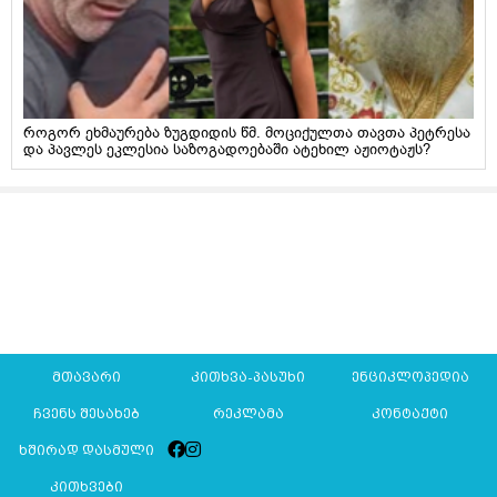
როგორ ეხმაურება ზუგდიდის წმ. მოციქულთა თავთა პეტრესა
და პავლეს ეკლესია საზოგადოებაში ატეხილ აჟიოტაჟს?
მთავარი
კითხვა-პასუხი
ენციკლოპედია
ჩვენს შესახებ
რეკლამა
კონტაქტი
ხშირად დასმული
კითხვები