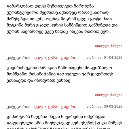
გამარჯობათ,დღეს შემთხვევით მარცხენა
ყურისტკივილი შევმიშნე,აქამდეც რაღაცნაირად
მაწუხებდა ხოლმე ოდნავ მაგრამ დღეს ცოტა ძაან
მეტკინა მერე ვცადე ყურის საწმენდით გაწმენდვა და
ყურის სივიწროვე უკვე სადაც იწყება თითით ვერ
ვწვდები ცოტა შიგნით,მთლიანად კრუგში
მტკივა,საწმენს ყვითელი ფერის ნადები მოყვებოდა
იხილეთ
პასუხი
და ძაან მტკიოდა შეხებისას,სმენა დაქვეითებული არ
მაქვს,არც გამონადენი მაქვს,აქ წავიკითხე რაღაც და
კატეგორია -
ყელი, ყური, ცხვირი
თარიღი :
01-04-2026
სიმსივნეო და რაღაცეები ეწერა,უეცარი
ცხვირის უკანა მხრიდან Ჩამონადენი მოყვიᲗალო
ტკივილიო,არვიცი უეცრად ამრკივდა თუ აქამდეც
მომწვანო რისინიᲨანია გაციებული ვარ დიდროფს
მტკიოდა,მაგრამ საწმენდის შეხევისას ძაან
ვისხავდი და იზოფრად ვისხავ
მეტკინა,ცოტა ვიწვალე და გაღიზიანდა,მაქვს
საბავშვო ოტიპაკსი და ის ჩავიწვეთე ორი
წვეთი,თითოქს მიკლო მაგრამ ნერწყვის ყლაპვისას
იხილეთ
პასუხი
მაინც რაეაცნაირად ვგრძმობ ტკივილს,ხელით
კატეგორია -
ყელი, ყური, ცხვირი
თარიღი :
30-03-2026
შეხებისას გარედან არ მტკივა,ვაბრალებ
გაციებას,დილით ტანი დავიბანე და მერე რამოდენიმე
გამარჯობა.წლებია მაქვს ნიჟარების ოპერაცია
დღე მოვყევი სიცივეში,ვგრძნობდი რომ თავი
გაკეთებული.ამის მიუხედავად ვერ ვსუნთქავ და მიწევს
მიცივდებოდა,მოკლედ ექიმთან ვერ მივდივარ