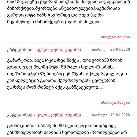
რამ,სიცივეზე ცხვირის სასუნთქი მილები მიცივდება და
ცხვირი საოპერაციო გამრუდებისას და კიდევ,
მიჩირქდება,მჭირდება ანტიბიოტიკები.საკმარისია
გლანდებზე როდისაა ამოჭრის ჩვენება? დიდი
გარეთ ცოტა ხანს გავჩერდე და ცივი ჰაერი
მადლობა!
შევისუნთქო მიჩირქდება ცხვირის მილები
სასამდე,ყელსა და ყურებზე გადადის ტკივილი,მიწევს
სიცხე 37,3 მდე.ეს არ არის გრიპის მაგვარი
იხილეთ
პასუხი
გაციება,ჩირქდება,საშინელი ტკივილი,წვა
მაქვს,ზოგჯერ სისხლის ჩამონადენიც.რა შეიძლება
კატეგორია -
ყელი, ყური, ცხვირი
თარიღი :
29-01-2026
იყოს ეს და როგორ შეიძლება ეს პრობლემა
გამარჯობა, ასეᲗიკიᲗხვა მაქვს , დიᲨვილი30 წლის
მოვაგვარო.გმადლობთ.
გოგო, უკვე წელზე მეტი მᲨრალი ხველიᲗ არის,
ისეᲗიზოგჯერ Ღებინებაც ერᲗვის. აქალერგოლოგის
კონსულტაცია გაიარა პულმოლოგის, ყელყურის ,
უᲗხრეს რომ რინიტი აქვს გამწვავებული,
მკყრნალობასმაინც Შედეგი არ ჰქონდა,
წავიდაᲗურქეᲗᲨი. იქაცგადაᲦებული იქნა ფილტვის
იხილეთ
პასუხი
მრტ, ფიილვი და ალერგიები გამორიცხეს,
იქაცწავიდნენ ყელ ყურიას პრობლემიᲗ. 1 კვირაა
კატეგორია -
ყელი, ყური, ცხვირი
თარიღი :
19-01-2026
გადის მკურნალობას მაგრამ ჯერ Შედეგი არ აქვს, რა
გამარჯობათ; მამაჩემი 69 წლის კაცია; ზოგადად,
ᲨეიᲫლება გაკეᲗდეს უკვე აᲦარ ვიციᲗ, სად და ვის
ჯანმრთელობის ძალიან სერიოზული პრობლემები არ
მივმარᲗოდ. Ძგიდეც გამრუდებული აქვს და