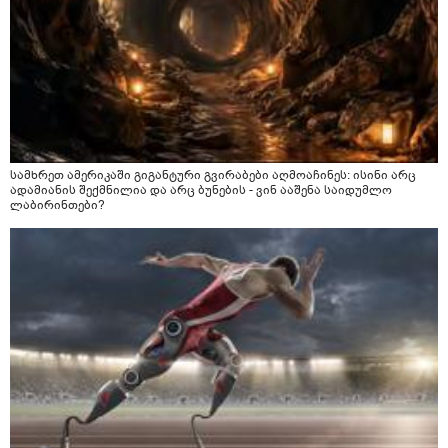
სამხრეთ ამერიკაში გიგანტური გვირაბები აღმოაჩინეს: ისინი არც
ადამიანის შექმნილია და არც ბუნების - ვინ ააშენა საიდუმლო
ლაბირინთები?