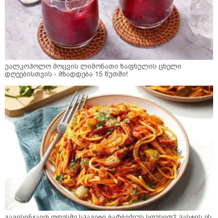
უალკოჰოლო მოცვის ლიმონათი ზაფხულის ცხელი
დღეებისთვის - მზადდება 15 წუთში!
გაგისინჯავთ ოდესმე სპაგეტი ბარბექიუს სოუსით? პასტის ეს