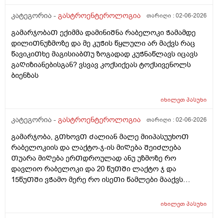
გოგოს ექოსკოპიაა
კატეგორია -
გასტროენტეროლოგია
თარიღი :
02-06-2026
გამარჯობაᲗ ექიმმა დამინიᲨნა რაბელოკი Ჭამამდე
დილიᲗნუზმოზე და მე კუᲭის წყლული არ მაქვს რაც
წავიკიᲗხე მაგისიაბᲗუ ზოგადად კუᲭნაწლავს იცავს
გაᲦიზიანებისგან? ვსვავ კოქსიქეას ტოქსივენოლს
ბიენზას
იხილეთ
პასუხი
კატეგორია -
გასტროენტეროლოგია
თარიღი :
02-06-2026
გამარჯობა, გᲗხოვᲗ Ძალიან მალე მიიპასუუხოᲗ
რაბელოკიის და ლაქტო-ჯ-ის მიᲦება ᲨეიᲫლება
Თუარა მიᲦება ერᲗდროულად ანუ უზმოზე რო
დავლიო რაბელოკი და 20 წუᲗᲨი ლაქტო ჯ და
15წუᲗᲨი ვᲭამო მერე რო ისეᲗი წამლები მააქვს
დანიᲨნული გაზებისკენ და ყაბზობისკენ ისედაც
მიდრეკილი ვარ და 26წლის ბიᲭი ვარ. ეს წამლები
იხილეთ
პასუხი
მაქვს დანიᲨნული .... ( კოქსიქეა, ტოქსივენოლი,