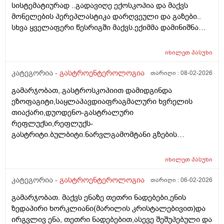
სისტემატიურად ..გადავიღე ექოსკოპია და მაქვს
,,გარტყმაზეა,, განავლის ტესტი- დაჭერაზე,ბევრჯერ
მონელების პერეპლასტიკა დარღვეული და გაზები..
უნდა გაიკეთო ბაქტერია რომ დაიჭირო... ბოლო
სხვა ყველაფერი წესრიგში მაქვს.ექიმმა დამინიშნა
გასტროენტეროლოგმა პირიქით,ეს კვლევა უფროა
მეზიმ ფოტე 10000 და ბაჟანა,შეკრულობისთვის ვსვამ
სანდოო....როგორ მოვიქცე
დუფალაკს და გაზებისთვის ესპუმიზანის
იხილეთ
პასუხი
კაფსულების..მაგრამ დიდი შედეგი ჯერ ჯერობით არ
მაქვს,.მაგრამ რა მინდა რომ გკითხო მუცელზე ჭიპის
კატეგორია -
გასტროენტეროლოგია
თარიღი :
08-02-2026
ქვემოთ სულ ქვემოთ ხელის დაჭერით მაქვს
გამარჯობათ,.გასტროსკოპიით დამიდგინდა
მგრძნობელობა და ტკივილი ,ხანდახან მარცხენა
ეზოფაგიტი,საყლაპავდიაფრაგმალური ხვრელის
მხარესაც ხოლმე ეს რისი ბრალი უნდა იყოს ? ასევე
თიაქარი,დუოდენო-გასტრალური
მაქვს სპირალიც და შეიძლება ამისგან მოდიოდეს
რეფლუქსი,რეფლუქს-
ტკივილი თუ ეს ყველაფერი რაც მჭირს აქედან
გასტრიტი.ბულბიტი.ნარვლგამომტანი გზების
მოდიოდეს და მაინც მირჩიეთ ვის და როგორ
დისკინეზიის არაპირდაპირი ნიშნები. გტხოვთ
მივმართოთ რომ დავმშვიდდე.,მადლობა წინასწარ.
ამიხსენიტ არასამედიცინო ენაზე და რა მედიკამენტები
იხილეთ
პასუხი
მივიღო.ნაღველის ბუსტი ამორებული მაქვს,მაგრამ
ყრუ ტკივილი მაქვს მარჯვენა მხარეს
კატეგორია -
გასტროენტეროლოგია
თარიღი :
06-02-2026
გამარჯობათ. მაქვს ენაზე თეთრი ნადებები,ენის
ზედაპირი ხორკლიანი(მარილის კრისტალებივით)და
ირგვლივ ენა, თეთრი ნადებებით,ასევე შეშუპებული და