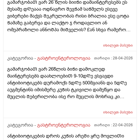
გამარჯობაᲗ ვარ 26`წლის ბიიᲭი დამაინტერესებს ეს
მესამე დᲦეააა ოდნავრო ᲨევᲭამ საᲭმელს ესევე
ვიბერები მაქვს Შეკრულობას რისი ბრალია ესე ცოტა
Ჭამაზე გაბერვა და ლაქტო ჯ როდავლიო ან
ომეპრაზოლი ანნოᲨპა მიᲨველის? £ან სხვა რამერომ
მიარᲩიოᲗ ექიმის გარეᲨე
იხილეთ
პასუხი
კატეგორია -
გასტროენტეროლოგია
თარიღი :
28-04-2026
გამარჯობაᲗ ვარ 26წლის ბიᲭი დამოკლედ
მაინტერესებს დაახლოებიᲗ 9-10დᲦე ვსვავდი
ანტიბიოტიკებს დურამოქს 5დᲦე 500მგიანს და 5დᲦე
აუგმენტინს იმისმერე კუᲭის ტკივილი დამეწყო და
მუცლის Შებერილობა ისე რო მუცლის მოხრაც კი
მიᲭირს ხოლმე ყაბზობა და გაზები ბოყინიი დაბასე
Შემდეგ.. ასევე კუᲭის Თავის ოდნავ ქვემოᲗ
იხილეთ
პასუხი
მოᲫრაობისას ჯდომისას დაა მუცლის წელის დაბლა
დახრისას დისკომფორტიდა მსუბუქი ტკივილი ვიყიდე
კატეგორია -
გასტროენტეროლოგია
თარიღი :
22-04-2026
ომეპრაზოლიდა მიᲨველის? არისᲗუარა ომეპრაზოლი
ანტიბიოტიკების დროს კუᲭის არეᲨი ყრუ მოვლიᲗი
კუᲭის ანᲗების სააწინააᲦმდეგო ან გაზების ან