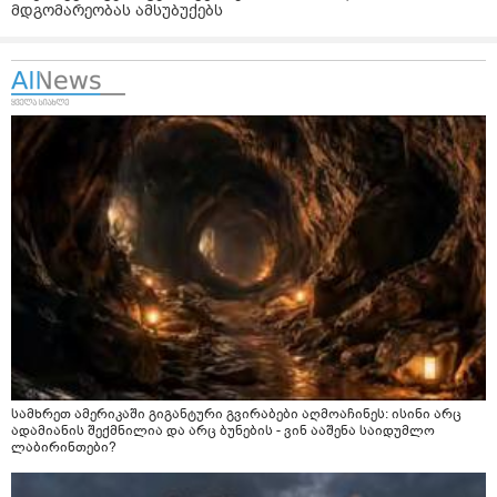
მდგომარეობას ამსუბუქებს
სამხრეთ ამერიკაში გიგანტური გვირაბები აღმოაჩინეს: ისინი არც
ადამიანის შექმნილია და არც ბუნების - ვინ ააშენა საიდუმლო
ლაბირინთები?