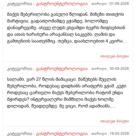
ბიენზა, კალციმესი .)
კატეგორია -
გასტროენტეროლოგია
თარიღი :
01-06-2026
მაქვს შებერილობა გასული წლიდან. მიზეზი თითქოს
მარტივია. გადაძღომამდე ვჭამდე, ბოლომდე
დანაყრევაზე. ასევე ლუდს ვსვამდი ბევრს ჩიფსებთან
და ათას ხარახურა არაჯანსაღ საკვებს. ღამის და
გამთენიის საათებშიც. თუმცა, დაახლოებით 4 კვირაა
არც ლუდს გამიკარებია პირი, არც რამე არაჯანსაღზე.
კალორიულ დეფიციტში ვარ და ყველაფერს ჯანსაღს
იხილეთ
პასუხი
მივირთმევ, პურსაც აღარ ვაყოლებ საჭმელს, თუმცა
ისევ შებერილობა მაქვს, საშინელი სუნის მქონე გაზები
კატეგორია -
გასტროენტეროლოგია
თარიღი :
30-05-2026
და ა.შ გაბერილი მუცელი სულ. საათობრივ შიმშილს
სალამი. ვარ 27 წლის მამაკაცი. მაწუხებს მუცლის
ვაკეთებ ხოლმე ხანდახან შუადღე-საღამომდე და
შებერილობა, როდესაც დიდხანს არაფერს ვჭამ. კუჭი
მუცელი ძალიან მებერება. ცარიელიც კი! მხოლოდ
როდესაც ცარიელი მაქვს შებერილობა რატომ უნდა
წყალი მაქვს დალეული. ვერაფრით ვიგებ რით
მჭირდეს? ინტერვალური შიმშილი მაქვს ხოლმე
ვუშველო. ნაჭამი ვარ - შებერილობა მაქვს, უჭმელი
დილიდან, შუადღემდე. მე ვიცი, რომ ადამიანს,
ვარ - მაინც შსბერილობა მაქვს. ვითომ, ქ პორციაზე
რომელსაც დიდხანს არ უჭამია, მას თავბრუ და
კვლავ დიდ ულუფებს ვჭამ?… ასევე, ნივთიერებათა
უენერგიოგა შეიძლება სჭირდეს, მაგრამ შებერილობა
ცვლა და მეტაბოლიზმიც დარღვეული მაქვს.
იხილეთ
პასუხი
საიდან არ ვიცი. წინა დღეს ღამე გვიან ვჭამე 2ც ნაყინი
არაქისის კარაქთან ერთად და ვითომ მაგისი ბრალია?
კატეგორია -
გასტროენტეროლოგია
თარიღი :
19-05-2026