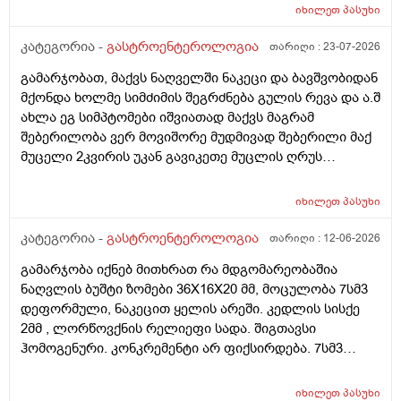
შებერილობა მაწუხებს მუდმივად და ნამდვილად მაგის
იხილეთ
პასუხი
ბრალია? ან რა მეთოდებს შეიძლება მივმართო რო
ცოტა შევიმსუბუქო მდგომარეობა ან ვარჯიშით ან
კატეგორია -
გასტროენტეროლოგია
თარიღი :
23-07-2026
წამლით ან რამე ნაყენით სანამ ექიმთან
გამარჯობათ, მაქვს ნაღველში ნაკეცი და ბავშვობიდან
მივალ.ძლიერი ტკივილები არ მაქვს. მადლობა დიდი
მქონდა ხოლმე სიმძიმის შეგრძნება გულის რევა და ა.შ
ახლა ეგ სიმპტომები იშვიათად მაქვს მაგრამ
შებერილობა ვერ მოვიშორე მუდმივად შებერილი მაქ
მუცელი 2კვირის უკან გავიკეთე მუცლის ღრუს
ეხოსკოპია და ყველაფერი კარგად მქონდა მხოლოდ
ნაწლავის შებერილობა გამოჩნდა მაგრამ მუცლის ხან
იხილეთ
პასუხი
მარცხენა მხარეს ხან მარჯვენა მხარეს მტკივა ხოლმე
და ხანდახან უფრო ამოსუნთვაზე.შესაძლოა სტრესის
კატეგორია -
გასტროენტეროლოგია
თარიღი :
12-06-2026
ბრალიც არის მაგრამ როგორ შეიძლება რო
გამარჯობა იქნებ მითხრათ რა მდგომარეობაშია
ვუმკურნალო ამ შებერილობას და ნაზლავების რაიმე
ნაღვლის ბუშტი ზომები 36X16X20 მმ, მოცულობა 7სმ3
დაზიანება რომ ყოფილიყო ეხოსკოპიაზე ხომ
დეფორმული, ნაკეცით ყელის არეში. კედლის სისქე
გამოჩნდებოდა.მადლობა დიდი
2მმ , ლორწოვქნის რელიეფი სადა. შიგთავსი
ჰომოგენური. კონკრემენტი არ ფიქსირდება. 7სმ3
დეფორმული ეს რისი ზომაა? და დეფორმული
საშიშია? ამ პასუხით კენჭი ხომ არარის? 11 წლის
იხილეთ
პასუხი