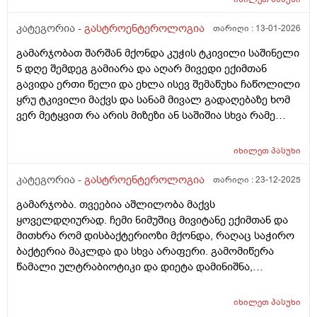
კატეგორია -
გასტროენტეროლოგია
თარიღი :
13-01-2026
გამარჯობათ შარშან მქონდა კუჭის ტკივილი საშინელი
5 დღე შემდეგ გამიარა და აღარ მივედი ექიმთან
გავიდა ერთი წელი და ეხლა ისევ შემაწუხა ჩაწოლილი
ყრუ ტკივილი მაქვს და სანამ მივალ გადაღებაზე ხომ
ვერ მეტყვით რა არის მიზეზი ან საშიშია სხვა რამე
სიპტომი არმაქვს მხოლოდ ტკივილი მაქვს მშიერზე
რომ იცის ტკივილი ეგეთი მაქვს გაზების დაგროვებამ
იხილეთ
პასუხი
და ნაწლავების შებერილობამ და დაჭიმულოამაც
ხომარ იცის გადატანითი ტკივილი
კატეგორია -
გასტროენტეროლოგია
თარიღი :
23-12-2025
გამარჯობა. თვეებია აშლილობა მაქვს
ყოველდღიურად. ჩემი ნიმუშიც მივიტანე ექიმთან და
მითხრა რომ დისბაქტერიოზი მქონდა, რაღაც საჭირო
ბაქტერია მაკლდა და სხვა არაფერი. გამომიწერა
წამალი ულტრაბიოტიკი და დიეტა დამინიშნა,
არანაირი რძის პროდუქტი, იშვიათად ზეთიანი და ასე
შემდეგ. მე არც რძის ნაწარმს არ ვიღებ არც ზეთიანს
იხილეთ
პასუხი
არც სასმელს ვსვავ გარდა წყლისა და ასე შემდეგ.