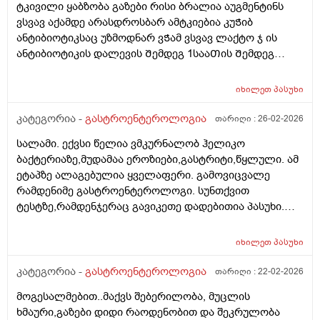
ტკივილი ყაბზობა გაზები რისი ბრალია აუგმენტინს
გასტრიტის საწინააᲦმდეგო ასევე ნოᲨპა ფორტე
ვსვავ აქამდე არასდროსბარ ამტკიებია კუᲭიბ
დავლიე ერᲗი აბი და Თუარ გამიარა როგორ მოვიქცე
ანტიბიოტიკსაც უზმოდნარ ვᲭამ ვსვავ ლაქტო ჯ ის
ან რამე მირᲩიეᲗ დავლიო სხვა
ანტიბიოტიკის დალევის Შემდეგ 1სააᲗის Შემდეგ
დᲦეს ვრᲩები ანტიბიოტიკს და მიᲨველის ამაზე ლაქტო
ჯ ან ომეპრაზოლი???
იხილეთ
პასუხი
კატეგორია -
გასტროენტეროლოგია
თარიღი :
26-02-2026
სალამი. ექვსი წელია ვმკურნალობ ჰელიკო
ბაქტერიაზე,მუდამაა ეროზიები,გასტრიტი,წყლული. ამ
ეტაპზე ალაგებულია ყველაფერი. გამოვიცვალე
რამდენიმე გასტროენტეროლოგი. სუნთქვით
ტესტზე,რამდენჯერაც გავიკეთე დადებითია პასუხი.
ამჟამინდელი ექიმი მეუბნება რომ სუნთქვით ტესტში
ერთხელ თუ დაგიფიქსირდა ,შემდგომ რომც
იხილეთ
პასუხი
განიკურნო სულ დადებითს ამოგიგდებსო. ვცადეთ
განავლის ტესტი.... სამჯერ სხვადასხვა
კატეგორია -
გასტროენტეროლოგია
თარიღი :
22-02-2026
ლაბორატორიაში და შუალედებით,გადავიმოწმე...
მოგესალმებით..მაქვს შებერილობა, მუცლის
ორი უარყოფითი და ერთი დადებითი პასუხი მივიღო.
ხმაური,გაზები დიდი რაოდენობით და შეკრულობა
ერთ ერთმა გასტროენტეროლოგმა მითხრა რომ