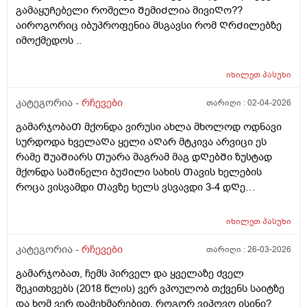
გამაყუᲩებელი რომელი ᲨემიᲫლია მივიᲦო??
აიროგორიც იბუპროფენია მსგავსი რომ ᲦრᲫილებზე
იმოქმედოს ..
იხილეთ
პასუხი
კატეგორია -
რჩევები
თარიღი :
02-04-2026
გამარჯობაᲗ მქონდა ვირუსი ახლა მხოლოდ ოდნავი
სურდოდა ხველაᲦა ყელი აᲦარ მტკივა არვიცი ეს
რამე ᲨუაᲨიარს Თუარა მაგრამ მაგ დᲦებᲨი ზუსტად
მქონდა საᲨინელი ბუᲟილი სახის Თავის ხელების
როცა ვისვამდი Თავზე ხელს ვსვავდი 3-4 დᲦე
ფერვექს და ტაიქოლს ალბად ამის გამო ? და ეესე
რომ ვიყავი ბუᲟილი რომ მქონდა ხელზე მწვანე და
იხილეთ
პასუხი
მოყვიᲗალო სისხᲩაქცევა გამიᲩნდა ხელზე მკლავზე
მოყვიᲗალო მომწვანოა არეული არაფერს არ
კატეგორია -
რჩევები
თარიღი :
26-03-2026
მიიმირტყავს ხელი მსგავსი არაფერი ყოფილა და ესე
გამარჯობათ, ჩემს პირველ და ყველაზე ძველ
უცაბედი სისხლ Ჩაქცევა რისი ბრალიია
შეკითხვებს (2018 წლის) ვერ ვპოულობ თქვენს საიტზე
და ხომ ვერ დამეხმარებით, როგორ ვიპოვო ისინი?