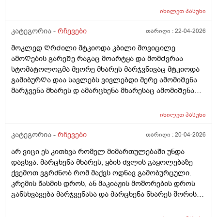
მოვლიᲗი ტკივილი პლუს Ჭიპის დაბლა არეᲨი
იხილეთ
პასუხი
მოვლიᲗი ტკივილი გაზების Შებერილობის და კუᲭᲨი
გასვლის Შემდეგ დაწყნარების მარა ისებ ბუყბუყიდა
კატეგორია -
რჩევები
თარიღი :
22-04-2026
უსიამოვნო ᲨეგრᲫნება Ჭამამდე 5-10წუᲗიᲗი ადრე
მოკლედ ᲦრᲫილი მტკიოდა კბილი მოვიცილე
ვსვავ ლაქტო-ჯ -ის 1Თვეა უკვე და გასტრიტოლის
ამოᲦების გარეᲨე რაგაც მოარტყა და მომᲫვრაა
წვეᲗები მიᲨველისნამაზე ან მეზიმ ფორტე? ვარ
სტომატოლოგმა მეორე მხარეს მარჯვნივაც მტკიოდა
26წლის ბიᲭი
გამიბურᲦა დაა სავლებს ვივლებდი მერე ამომიᲨენა
მარჯვენა მხარეს დ ამარცხენა მხარესაც ამომიᲨენა
მაგრამ ტკივილიᲗ კიდე მტკიოდა აუგმენტინი დავლიე
და გამიარა ᲗიᲗქოს მომენტებᲨი მტკიოდა ცივზე
იხილეთ
პასუხი
რეაგირება არმქონდა მარა ამოᲨენების მერე ცივზე
რაგაცნაირი გრᲫნობა მაქ მᲩხვლეტავი სუსტი
კატეგორია -
რჩევები
თარიღი :
20-04-2026
წამოტკიება და იმ ადგილებᲨი ამოᲨენებულებᲨი
არ ვიცი ეს კითხვა რომელ მიმართულებაში უნდა
კბილს კბილზე რო დავადგავ მომენტებᲨი მტკივაა
დავსვა. მარცხენა მხარეს, ყბის ძვლის გაყოლებაზე
რისი ბრალია არის Თუარა Შანსირო არასწორად
ქვემოთ ვგრძნობ რომ მაქვს ოდნავ გამობურცული.
დახურა იმიტომ რომ გუᲨინ Ჭამის დროს მარჯვენა
კრემის წასმის დროს, ან მაკიაჟის მოშორების დროს
მხარეს საᲭმელი Შემივიდა ნსმცეცებინᲗიᲗქოს და
განსხვავება მარჯვენასა და მარცხენა ნხარეს შორის
ყრუდ ამტკივდა
აშკარად იგრძნობა. ვიზუალურსდ არ მეტყობა
არაფერი, მხოლოდ შეხებით. ადრეც მქონდა