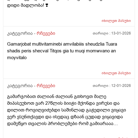
დიდი მადლობა! ❣️
იხილეთ
პასუხი
კატეგორია -
რჩევები
თარიღი :
13-01-2026
Gamarjobat multivitaminebi amvilabiiis sheudzlia Tuara
shadis peris shecval Titqos gia tu muqi momwvano an
moyvitalo
იხილეთ
პასუხი
კატეგორია -
რჩევები
თარიღი :
12-01-2026
გამარჯობათ ძალიან ძალიან გთხოვთ მალე
მიპასუუხოთ ვარ 27წლის ბიიჭი მქონდა ვირუსი და
დილით როვიღვიძებდი საშინლად გაჭედილი ვიყავი
ვერ ვსუნთქავდი და ისედაც დზაან ცუდად ვიყავიდა
დამეწყო თვალის პრობლემები რომ გამიარააა
საბოოლოოოდ 2 3 დღის მერე და შესაძლებელია
თუარა რო ვირუსი თვალში ასულიიყო?? პირველ ი