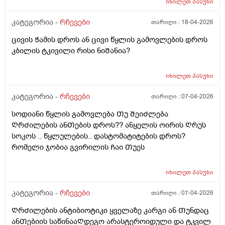
იხილეთ
პასუხი
ბურთივით, მაგრამ მერე გაქრა. რა შეიძლება იყოს? ან
შეიძლება ვიფიქრო სიმსივნურ წარმონაქმნზე? ან
კატეგორია -
რჩევები
თარიღი :
18-04-2026
ვისთან მივიდე. გთხოვთ გამცეთ სრულყოფილი
ცივის Ჭამის დროს ან ცივი წყლის გამოვლების დროს
პასუხი, ვიდრე ექიმთან მივალ. ისიც არ ვიცი რა
კბილის ტკივილი რისი ნიᲨანია?
მიმართულების ექიმს უნდა მივაკითხო.
იხილეთ
პასუხი
კატეგორია -
რჩევები
თარიღი :
07-04-2026
სოდიანი წყლის გამოვლება Თუ ᲨეიᲫლება
ᲦრᲫილების ანᲗების დროს?? ანყელის ოირის Ღრუს
სოკოს .. წყლულების.. დასტომატიტების დროს?
რომელი ჯობია გვირილის Ჩაი Თუეს
იხილეთ
პასუხი
კატეგორია -
რჩევები
თარიღი :
07-04-2026
ᲦრᲫილების ანტიბიოტიკი ყველაზე კარგი ან Თუნდაც
ანᲗებიის საწინააᲦდეგო არასტეროიდული და ტკვილ