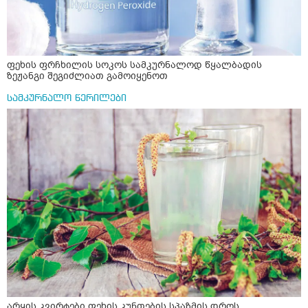
ფეხის ფრჩხილის სოკოს სამკურნალოდ წყალბადის
ზეჟანგი შეგიძლიათ გამოიყენოთ
სამკურნალო წერილები
არყის კვირტები ფეხის კუნთების სპაზმის დროს