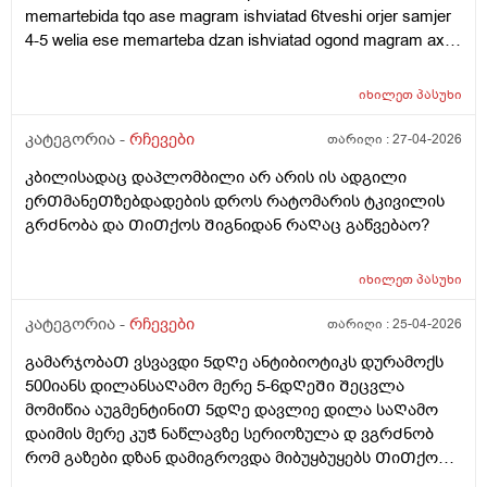
memartebida tqo ase magram ishviatad 6tveshi orjer samjer
es wamali mishvelis an wnevas dabla xoar wevs
4-5 welia ese memarteba dzan ishviatad ogond magram axla
imena 2-3dgea zed miyolebit esevar
იხილეთ
პასუხი
კატეგორია -
რჩევები
თარიღი :
27-04-2026
კბილისადაც დაპლომბილი არ არის ის ადგილი
ერᲗმანეᲗზებდადების დროს რატომარის ტკივილის
გრᲫნობა და ᲗიᲗქოს Შიგნიდან რაᲦაც გაწვებაო?
იხილეთ
პასუხი
კატეგორია -
რჩევები
თარიღი :
25-04-2026
გამარჯობაᲗ ვსვავდი 5დᲦე ანტიბიოტიკს დურამოქს
500იანს დილანსაᲦამო მერე 5-6დᲦეᲨი Შეცვლა
მომიწია აუგმენტინიᲗ 5დᲦე დავლიე დილა საᲦამო
დაიმის მერე კუᲭ ნაწლავზე სერიოზულა დ ვგრᲫნობ
რომ გაზები დზან დამიგროვდა მიბუყბუყებს ᲗიᲗქოს
Ჭვალი მადგას მენჯებზე გადადის ხან ყრუ ოდნავი