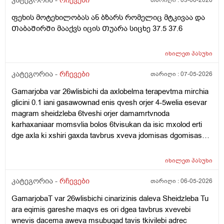
კატეგორია -
რჩევები
თარიღი :
03-06-2026
ტრუსსზე საჯდომის ადგილას განავლის რაგაცები იყო
რაბელოკი).
Თხლად ესევარ ბავᲨობიდან რავი და ესე მარტო
ფეხის მოტეხილობას ან ბზარს რომელიც მტკივაა და
მემარᲗება დავიჯერო ? ანრატოხდება ესე და ამ
ᲗაბაᲨირᲨი მააქვს იცის Თუარა სიცხე 37.5 37.6
ყველაფრიᲗ მერე კანი მიᲦიზიანდება ამდები
წმენდვიᲗ და მაგიტომაც ვაკეᲗებდი Ჩაბანვებს
იხილეთ
პასუხი
მოკლედ რატოხდება ესე ან როგორ მოვიქცე ეს 3-4
კვირა და რაგავაკეᲗო მიᲗხარიᲗ (ბიᲭი ვარ )
კატეგორია -
რჩევები
თარიღი :
07-05-2026
Gamarjoba var 26wlisbichi da axlobelma terapevtma mirchia
glicini 0.1 iani gasawownad enis qvesh orjer 4-5welia esevar
magram sheidzleba 6tveshi orjer damamrtvnoda
karhaxaniaar momsvlia bolos 6tvisukan da isic mxolod erti
dge axla ki xshiri gaxda tavbrus xveva jdomisas dgomisas
gulis achqareba vdgavar tu davdivar maqanevs da
sheidzleba isec damemartos rom pexze vegar avdge
იხილეთ
პასუხი
kargaxani magram mase agar dammartvnia jdomisas da
dgomisas vqanaob amis gamoadre nevrozis wamlebs
კატეგორია -
რჩევები
თარიღი :
06-05-2026
vsvavdida ar mgonia gemoglobini mqodes dabali an shaqari
GamarjobaT var 26wlisbichi cinarizinis daleva Sheidzleba Tu
26is var wneva ro gavizome 100-50ze mqonda da yava
ara eqimis gareshe maqvs es ori dgea tavbrus xvevebi
davliebamiwia roca 110-70ze vatareb yava ro davlie axla 120-
wnevis dacema aweva msubuqad tavis tkivilebi adrec
80avide da odnav ganerviulebazec ki upro mexveva tavbruda