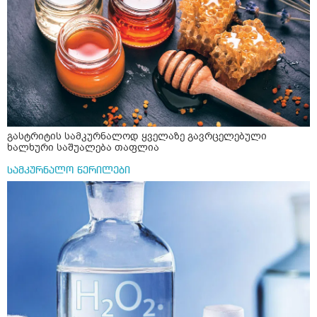
მისგან ეს ტოქსიკური ურთიერთობა დავასრულე ეხლა
ისებ ასე ვარ თავბრუხვევებით და როგორ მოვიქცეე
არვიცი ბოდიში ცოყა არულად მიწერია
გასტრიტის სამკურნალოდ ყველაზე გავრცელებული
ხალხური საშუალება თაფლია
სამკურნალო წერილები