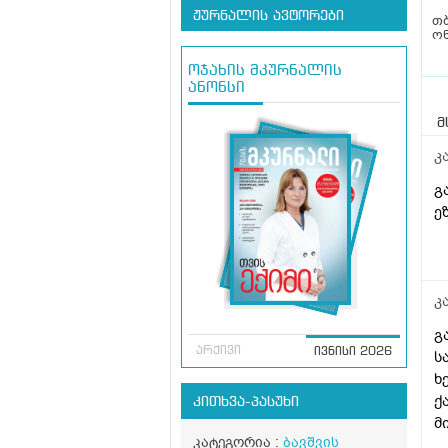
ჟურნალის ავტორები
თ
ო
ოჯახის მკურნალის
ანონსი
მ
კ
გ
ე
კ
გ
არქივი
ივნისი 2026
ს
ხ
ქ
კითხვა-პასუხი
მ
კატეგორია :
ბავშვის