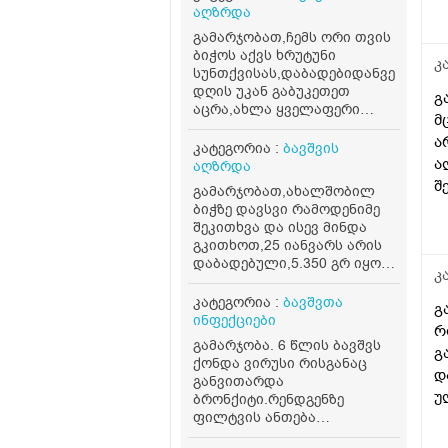
აღზრდა
გამარჯობათ,ჩემს ორი თვის
ბიჭოს აქვს ხრუტუნი
კ
სუნთქვისას,დაბადებიდანვე,სტრი
დღის უკან გაბუკეთეთ
გ
აცრა,ახლა ყველაფერი
მ
ნორმაშიაქ,უბრალოდ
ა
პედიატრმა თქვა შუბლზე
კატეგორია :
ბავშვის
ბორცვებიაქვს სა ცოტათი
ა
აღზრდა
თავის ფორმა ერთ მხარეს
შ
გამარჯობათ,ახალშობილ
გაბრტყელებული,ამისთვის
ბიჭზე დავსვი რამოდენიმე
დეკოლეროლ ფორტე დღეში
შეკითხვა და ისევ მინდა
ორი წვეთი
გკითხოთ,25 იანვარს არის
დაგვინიშნა,წონა ჩაცმულზე
დაბადებული,5.350 გრ იყო
7.500 კგ,თავის ზომახ
კ
დღეს,120 გრ სიმილაკ
ნორმაშიაც,სისხლის
გოლდს ჭამს,მესამე დღეა
კატეგორია :
ბავშვთა
ანალიზის პასუხებიც
გ
კუჭში გადის
ინფექციები
კარგიაქვს,ვაკონტროლებთ
რ
მოდგვისნაირს,ცოტა
რამოდენიმე სიმპტომს
გამარჯობა. 6 წლის ბავშვს
გ
შეიძლება უფრო თხელი
ხელშო აყვანისას უკან
ქონდა ვირუსი რისგანაც
იყოს,ცოტა,დღეში ერთხ3ლ
დ
იწევა და თვალებს ქაჩავს
განვითარდა
გადის,უკვე მესამე გასვლაც
უ
როსთვისაც დღეს ვანახეთ
ბრონქიტი.რენდგენზე
ასეთია და გვეშინია რამე
ნერვოპათოლოგს,ექიმმა
ფილტვის ანთება
გ
არ
არაფერი პრობლემა არ
დაზუსტებით არ ჩანდა.
ნ
გამოგვეპროს,საყურადღებო