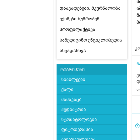
მ
დაავადებები, მკურნალობა
ი
მ
ექიმები ხუმრობენ
პ
პროფილაქტიკა
სამედიცინო ენციკლოპედია
კო
სხვადასხვა
ნ
რუბრიკები
ვ
სიახლეები
დ
ქალი
თ
მამაკაცი
პედიატრია
სტომატოლოგია
რ
ფიტოთერაპია
ალერგოლოგია