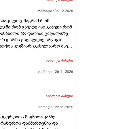
 ვიღებ მულტივიტაკინებს
ვლის შემდეგ ცოტათი მტკივა არა
თარიღი :
05-12-2025
 სათესლე პარკის დასაწყისი
სასაცილოც მაგრამ რომ
ზიანა და არის თუარა ისეთი
უჭში რომ გავედი ისე გაბედი რომ
მითხრა ექიმმა დანიშბულების
ლინაწილი არ დარჩაა გაღალდზე
მენთოლიანია უს სანთელი
 არ დარჩა გაღალდზე არვიცი
თითქოს კუჭშიარცგასულხარო ისე
 თითზეც არანაირი განავლის
 საშიში ხოარა ან რას ნიშნავს ეს
იხილეთ
პასუხი
თარიღი :
25-11-2025
იხილეთ
პასუხი
თარიღი :
22-11-2025
 გვერდითა შიგნითა კანზე
 არასდროს დამმართვნია და