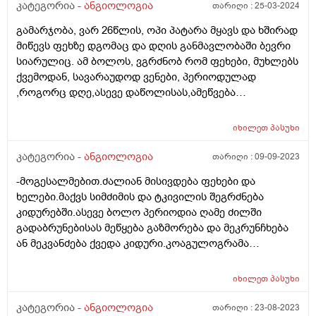
კატეგორია -
ანგიოლოგია
თარიღი :
25-03-2024
გამარჯობა, ვარ 26წლის, ოპი პატარა მყავს და ხშირად
მიწევს ფეხზე დგომაც და დღის განმავლობაში ბევრი
სიარულიც. ამ ბოლოს, ვგრძნობ რომ ფეხები, მუხლებს
ქვემოდან, სავარაუდოდ ვენები, პერიოდულად
,როგორც დღე,ასევე დაწოლისას,ამეწვება
ხოლმე,შეგრძნება მაქვს,თითქოს ცხელი წყალი
დამეღვარა და დაბლა მიმართულებით წავიდა.
იხილეთ
პასუხი
მხოლოდ ეს შეგრძნება მაქვს,არც ტკივილი,არც
სიმძიმის შეგრძნება. რაიმე საშიში ხომ არაა? რა
კატეგორია -
ანგიოლოგია
თარიღი :
09-09-2023
ანალიზი უნდა გავიკეთო? ან თუ უნდა გავიკეთო
-მოგესალმებით.ძალიან მისივდება ფეხები და
ხელები.მაქვს სიმძიმის და ტკივილის შეგრძნება
კიდურებში.ასევე ბოლო პერიოდია ღამე ძილში
გადაბრუნებისას მეწყება გაზმორება და მეკრუნჩხება
ან მეკვანძება ქვედა კიდური.კოაგულოგრამა
ნორმაშია.ადრე დოპლერი გავიკეთე
ნორმაიყო.როგირ მოვიქცე რას მირჩევთ
იხილეთ
პასუხი
კატეგორია -
ანგიოლოგია
თარიღი :
23-08-2023