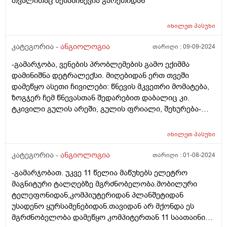
თვალითაც შესამჩნევია გარეთიდან
იხილეთ
პასუხი
კატეგორია -
ანგიოლოგია
თარიღი :
09-09-2024
-გამარჯობა, ვენების პრობლემების გამო ექიმმა
დამინიშნა დეტრალექსი. მიღებიდან ერთ თვეში
დამეწყო ასეთი ჩივილები: წნევის მკვეთრი მომატება,
ზოგჯერ ჩემ წნევასთან შედარებით დაბალიც კი.
ტკივილი გულის არეში, გულის ფრიალი, შეხურება-
შეციება. ექიმი მეუბნება ეს არაა ამ წამლის ბრალი და
რო გავაგრძელო მიღება. გადავიღე კარდიოგრამა,
იხილეთ
პასუხი
ყველაფერი წესრიგში მაქვს. შეიძლება თუ არა ეს იყოს
ამ წამლის უკუჩვენება? როგორ მოვიქცე?
კატეგორია -
ანგიოლოგია
თარიღი :
01-08-2024
-გამარჯობათ. უკვე 11 წელია მაწუხებს ელეტრო
მაგნიტური ტალღებზე მგრძნობელობა.მობილური
ტელეფონიდან,კომპიუტერიდან პლანშეტიდან
უსადენო ყურსამენებიდან.თავიდან არ მქონდა ეს
მგრძნობელობა დამეწყო კომპიტერთან 11 საათაინი