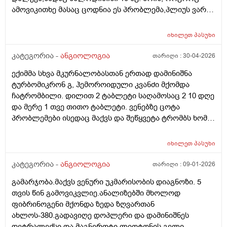
ამოვიკითხე მასაც ცოდნია ეს პრობლემა,პლიუს ვარ
მიმტანი და მთელი დღე ვდგავარ ფეხზე,ადრე ეს არ
მქონია ასე გამოკვეთილად,თუმც ზაფხულობით
იხილეთ
პასუხი
შემიმჩნევია აქა,იქ..... ეს ორი კვირაა საკმაოდ
გადავიტვირთე,მუხლებზეც მაქვს მსუბუქი ტკივილი.
კატეგორია -
ანგიოლოგია
თარიღი :
30-04-2026
თერაპევტმა ამლოდიპი ნი რომ იყოს დამნაშავე
ექიმმა სხვა მკურნალობასთან ერთად დამინიშნა
აქამდე გამოჩნდებოდაო.... რიგორ მოვიქცე,რომელს
ტურბომიკრონ გ, ჰემოროიდული კვანძი მქომდა
დავაბრალო არ ვიცი,მირჩიეთ ვის მივმართო რა ვქნა
ჩატრომბილი. დილით 2 ტაბლეტი საღამოსაც 2 10 დღე
და მერე 1 თვე თითო ტაბლეტი. ვენებზე ცოტა
პრობლემები ისედაც მაქვს და შეწყვეტა ტრომბს ხომ
არ გამოიწვევს? როგორც კარდიომაგნილის
შეწყვეტაზე მაბობენ ესეც მსგავსად ხომ არაა?
იხილეთ
პასუხი
კატეგორია -
ანგიოლოგია
თარიღი :
09-01-2026
გამარჯობა.მაქვს ვენური უკმარისობის დიაგნოზი. 5
თვის წინ გამოვიკვლიე.ანალიზებში მხოლოდ
ფიბრინოგენი მქონდა ზედა ზღვართან
ახლოს-380.გადავიღე დოპლერი და დამინიშნეს
დეტრალექსი და მაგნეროტი.ლიოტონის გელი