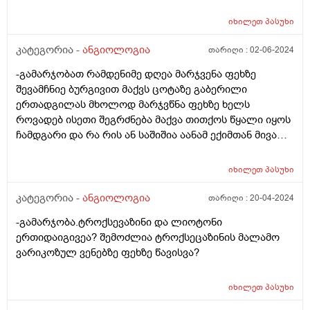
ჯდომისას 5 თვის თავზე. გულის არეში ძლიერი
წვით,თავის არეში ძლიერი მოჭერითი ტკვილი და
იხილეთ
პასუხი
ძილისკენ მიდრეკილება.სიმხურვალის შეგრძნება და
ოფლიანობა.ყოველ წელს მიმძიმდება შეგრძნება.უკვე
კატეგორია -
ანგიოლოგია
თარიღი :
02-06-2024
გადავედი თავის ტვის მკვებავ მედიკამეტებზე. ეს
-გამარჯობათ რამდენიმე დღეა მარჯვენა ფეხზე
დაავადება ინკურნება?ძლიერი მგრძნობელობა
შევამჩნიე ბურგივით მაქვს ცოტაზე გაბერილი
გამოსხივების მიმართ?
ერთადგილას მხოლოდ მარჯვწნა ფეხზე ხელს
როვადებ ისეთი შეგრძნება მაქვა თითქოს წყალი იყოს
ჩამდგარი და რა რის ან საშიშია აანამ ექიმთან მივალ
რომ დამაკვალიანოთ ?
იხილეთ
პასუხი
კატეგორია -
ანგიოლოგია
თარიღი :
20-04-2024
-გამარჯობა.ტროქსევაზინი და ლიოტონი
ერთიდაიგივეა? შემოძლია ტროქსეცაზინის მალამო
ვარიკოზულ ვენებზე ფეხზე წავისვა?
იხილეთ
პასუხი