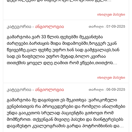
შესაზელად.ვიმკურნალე 3 თვე.ახლა შეწყვეტილი
მაქვს.დამეწყო ფეხებში ძარღვის ფეთქვისმაგვარი
იხილეთ
პასუხი
შეგრძნენბა,რაღაცნაირი ძარღვის
პულსაცია,რომელიც მალევე გადის,თუმცა დღის
კატეგორია -
ანგიოლოგია
თარიღი :
07-09-2025
მანძილზე რამდენჯერმე მიმეორდება.თითქოს ძარღვი
გამარჯობა.ვარ 33 წლის.ფეხებში მეკვანძება
გამოძრავდა.ცალ ფეხში მეტად. საჭიროა
ძარღვები.ბარძაყის შიდა მიდამოებში,ზოგჯერ უკან
განმეორებითი კვლევები?როგორ მოვიქცე,რისი
წვივებზე,ცალ ფეხზე უფრო.ხან სად გამჭვალავს,ხან
ნიშანი შეიძლება იყოს?ავიკვიატე რომ ეს თრომბის
სად.ეს ზაფხულია უფრო მეტად,ბოლო კვირაა
ნიშანია.
თითქმის ყოველ დღე.ღამით რომ ვწვები,თითქოს
მიხურას და მიჟრუის ფეხები.ისე გამეკვანძება და
ჩამეჭიმება,მგონია ვკვდები.ავიკვიატე რომ ტრომბის
იხილეთ
პასუხი
ნიშნებია.ვენური უკმარისობოს დიაგნოზი დამისვა
ანგიოლოგმა და მხოლოდ დეტრალექსი დამინიშნა.და
კატეგორია -
ანგიოლოგია
თარიღი :
06-09-2025
მაგმეროტს ვსვამ კიდე.დოპლერი ერთი თვის წინ
გამარჯობა მე დაგისვით ეს შეკითხვა :ვარიკოზული
გადავიღე ფეხებზე და არაფერიაო.კოაგულოგრამა
ვენებისთვის რა პროცედურები და რომელი ანალიზები
გავიკონტროლე ნორმაშია.რა გავაკეთო რომ გავიგო
უნდა გაიკეთოს სრულად პაციენტმა გთხოვთ რომ
თრომბის რისკია თუ არა?შესაძლოა ეს მართლა
მომწეროთ. თქვენგან მივიღე პასუხი და მაინტერესებს
თრომბის ნიშანი იყოს თუ ჩემი აკვიატებაა? ან რა
დავაზუსტო კუალუოგრამის გარდა პოტრომბინის და
კვლევები ჩავიტარო კიდევ?მადლობა.