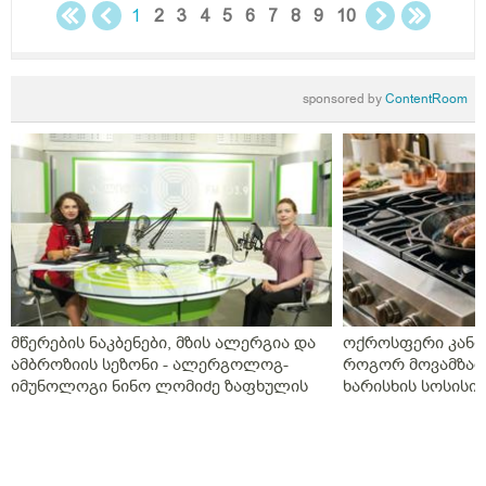
1
2
3
4
5
6
7
8
9
10
sponsored by
ContentRoom
მწერების ნაკბენები, მზის ალერგია და
ოქროსფერი კანი 
ამბროზიის სეზონი - ალერგოლოგ-
როგორ მოვამზად
იმუნოლოგი ნინო ლომიძე ზაფხულის
ხარისხის სოსისი 
ალერგიებზე
„შეფმაისტერის“ 