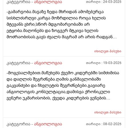
კატეგორია -
ანგიოლოგია
თარიღი :
24-03-2025
-გამარჯობა.მაჯაზე ზედა მხრიდან ამომებურცა
სისხლძარღვი კარგა მოზრდილია როცა ხელის
მტევანს ვხრი,სწორ მდგომარეობაში არ
ეტყობა.მაღონებს და ზოგჯერ მტკივა ხელის
მოძრაობისას.გავს ძვალს მაგრამ არ არის რადგან
ცოტა ხნით თავის მდგომარეობას დაუბრუნდა,მერე კი
ისევ ამოიბურცა.რას შეიძლება ეს გამოეწვია და
იხილეთ
პასუხი
რომელმა დაავადებამ იცის?გმადლობთ.
კატეგორია -
ანგიოლოგია
თარიღი :
19-03-2025
-მოგესალმებით.მაწუხებს ქვემო კიდურებში სიმძიმისა
და დაღლის შეგრძნება.ღამის განმავლობაში
გაკვანძები და ჩხვლეტის შეგრძნებები.გავიარე
ანგიოლოგის კონსულტაცია,დამისვა ქრონიკული
ვენური უკმარისობის, ქვედა კიდურების ვენების
ვარიკოზის დიაგნოზი. დამინიშნა დეტრალექსი და
ფოლრექსის გელი. დოპლერზე რიგზეა
იხილეთ
პასუხი
ყველაფერი,კოაგულოგრამა წესრიგშია.დეტრალექსის
მიღების შემდეგ მომეხსნა ჩხვლეტებისა და გაკვანძვის
კატეგორია -
ანგიოლოგია
თარიღი :
08-02-2025