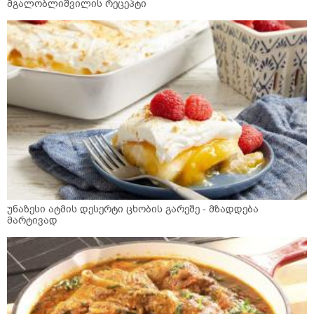
მგალობლიშვილის რეცეპტი
უნაზესი ატმის დესერტი ცხობის გარეშე - მზადდება
მარტივად