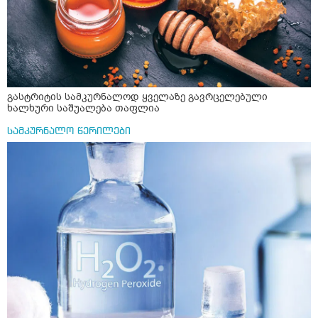
ერთი სუფრის კოვზის მეოთხედი ფხვნილი კურკუმა და
ჩავყარო ცოტა შავი პილპილი და ავადუღო თუ ჯერ რძე
ავადუღო, ცოტა გათბეს და მერე ჩავყარო კურკუმა? და
საღამოს ვახშამზე რომ მივიღო თუ შეიძლება? P.S მიზანი
არის ანთების საწინააღმდეგო,ანტიოქსიდანტური და
დამამშვიდებელი( მშვიდი ძილისთვის)
გასტრიტის სამკურნალოდ ყველაზე გავრცელებული
ხალხური საშუალება თაფლია
სამკურნალო წერილები