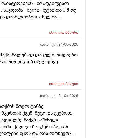
ა მაინტერესებს - იმ ადგილებში
, საჯდომი , ხელი , ფეხი და ა.შ თუ
 და დაახლოებით 2 წელია
ს ვარ . ვიღაცამ მითხრა შესაძლოა
ა . სხვადასხვა ვერსია მესმის ,
იხილეთ
პასუხი
ქით . იქნებ თქვენ მითხრათ ღირს
თარიღი :
24-06-2026
 მაქსიმალურად დაცული..ვიყენებთ
ვი ოფლიც და ისევ იგივე
იხილეთ
პასუხი
თარიღი :
21-05-2026
ითქმის მთელ ტანზე,
მკერდის ქვეშ, მუცლის ქვემოთ,
ნ ადგილზე მაქვზ საშინელი
ურებში. ქავილი ზოგჯერ ძალიან
შეიძლება იყოს და რას მირჩევთ?