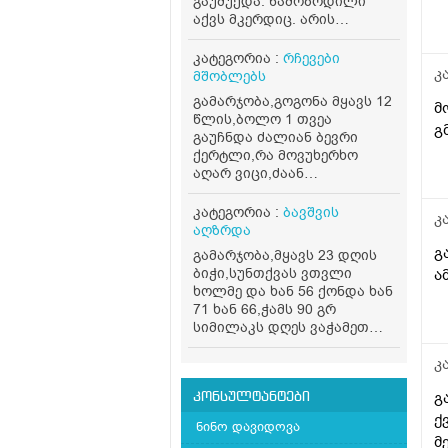
გაუმუქდა. წამოზრდილი
ა
აქვს მკერდიც. არის
ასაკთან შედარებით
მაღალი და აქვს წონაც ( 44
კატეგორია :
რჩევები
კგ). რამდენად საშიშია, რას
კ
მშობლებს
მივაქციო ყურადღება?
გამარჯობა,გოგონა მყავს 12
მ
რამდენად ნორმალურია?
წლის,ბოლო 1 თვეა
და რა გავლენა შეიძლება
გ
გაუჩნდა ძალიან ბევრი
იქონიოს ამ ყველაფერმა.
ქერტლი,რა მოვუხერხო
აღარ ვიცი,ძაან
დიაკომფორტია მისთვის და
ასევე ჩემთვისაც,სხვდასხვა
კატეგორია :
ბავშვის
კ
შამპუნები გამოვცვალეთ
აღზრდა
მაგრამ მაინც იგივე
გ
გამარჯობა,მყავს 23 დღის
მეორედება,მივიღებ რჩევას
ბიჭი,სუნთქვას ვთვლი
ა
რა შეიძლება
ხოლმე და ხან 56 ქონდა ხან
მოვიმოქმედოთ სხვა..
71 ხან 66,ჭამს 90 გრ
სიმილაკს დღეს ვაჭამეთ
120 გრ და თითქოს.ვერ
ისვენებდა,დავთვალე და 75
კ
ქონდა,როგორ მოვიქცეთ?
გ
არის 4.500 კგ,კუჭში 24
კონსულტანტები
საათში ერთხელ გადის
ქ
ნინო დავიდოვა
თითქმის,მივიღებ ზოგად
მ