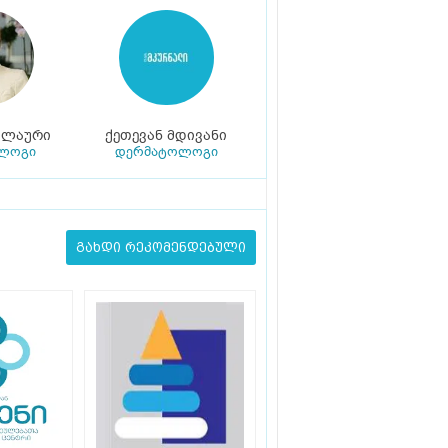
ილაური
ქეთევან მდივანი
ლოგი
დერმატოლოგი
გახდი რეკომენდებული