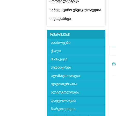
პროფილაქტიკა
სამედიცინო ენციკლოპედია
სხვადასხვა
რუბრიკები
სიახლეები
ქალი
მამაკაცი
რ
პედიატრია
სტომატოლოგია
ფიტოთერაპია
ალერგოლოგია
დიეტოლოგია
ნარკოლოგია