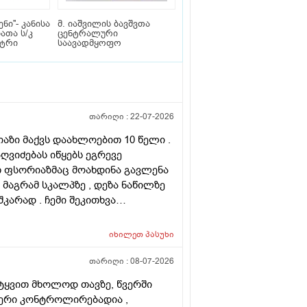
ნი''- კანისა
მ. იაშვილის ბავშვთა
ათა ს/კ
ცენტრალური
ნტრი
საავადმყოფო
თარიღი :
22-07-2026
რიაზი მაქვს დაახლოებით 10 წელი .
ღვიძებას იწყებს ეგრევე
ათ ფსორიაზმაც მოახდინა გავლენა
 მაგრამ სკალპზე , დეზა ნაწილზე
კარად . ჩემი შეკითხვა
ირება , თუ არის მიზანშეწონილი
მ ამ პროცედურებმა კიდევ უფრო
იხილეთ
პასუხი
ახმა ვარ ერთი სიტყით . მოკლედ
 და არის თუ არა პრაქტიკაში ვინც
თარიღი :
08-07-2026
ლა კიდე უფრო . მადლონა წინასწარ
იტყვით მხოლოდ თავზე, წვერში
ფერი კონტროლირებადია ,