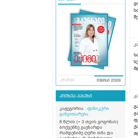
ვ
ს
შ
გ
ე
ზ
გ
კ
ს
ს
მ
არქივი
ივნისი 2026
კ
კითხვა-პასუხი
გ
კატეგორია :
ფიზიკური
გ
განვითარება
ფ
8 წლის (+ 3 თვის გოგონას)
ქ
ბოქვენზე გაეზარდა
რამდენიმე ღერი თმა და
ძ