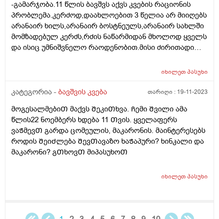
-გამარჯობა.11 წლის ბავშვს აქვს კვების რაციონის
საქმე?
პრობლემა.კერძოდ,დაახლოებით 3 წელია არ მიიღებს
არანაირ ხილს,არანაირ ბოსტნეულს,არანაირ სახლში
მომზადებულ კერძს,რძის ნაწარმიდან მხოლოდ ყველს
და ისიც უმნიშვნელო რაოდენობით.მისი ძირითადი
საკვებია კარტოფილი,მაკარონი,პილმენი და ე.წ "fast
food". ეს ყველაფერი მოხდა დროთა
იხილეთ
პასუხი
განმავლობაში.ყველაფერს მიირთმევდა და ბოლო 3
წელია,ფაქტიურად ჯანსაღს აღარაფერს
კატეგორია -
ბავშვის კვება
თარიღი :
19-11-2023
იღებს.ვერაფერს ვერ გავხდი.არანაირ ძალდატანებას
მოგესალმებიᲗ მაქვს ᲨეკიᲗხვა. Ჩემი Შვილი ამა
და წინააღმდეგობას აზრი არ აქვს.თვითონაც
წლის22 ნოემბერს ხდება 11 Თვის. ყველაფერს
განიცდის რომ ვუხსნი რა საფრთხისშემცველია
ვაᲭმევᲗ გარდა ცომეულის, მაკარონის. მაინტერესებს
მსგავსი კვება,მაგრამ არ შეუძლია ჭამოს სხვა
როდის ᲨეიᲫლება ᲨევᲗავაზო ხაᲭაპური? ხინკალი და
რამ.მირჩიეთ როგორ მოვიქცე.კვების ფსიქოლოგი ამ
მაკარონი? გᲗხოვᲗ მიპასუხოᲗ
კუთხით თუ მუშაობს რომ ჩავრთო?
იხილეთ
პასუხი