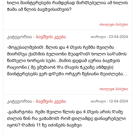
ხილი.მაინტერესებს რამდენად მარᲗებულია ამ ხილის
Ჭამა ამ წლის ბავᲨვისაᲗვის?
იხილეთ
პასუხი
კატეგორია -
ბავშვის კვება
თარიღი :
23-04-2024
-მოგესალმებიᲗ..წლის და 4 Თვის Ჩემმა Შვილმა
მიირᲗვა ქაᲗმის ბულიონი ᲨუადᲦიᲗ ხოლო საᲦამოს
წიᲗელი ხორცის სუპი...მამის დედამ აურია ბავᲨვის
რაციონი.( მე ვმუᲨაობ Და Თავის Ჭკუაზე აᲭმდვს)
მაინტერესებს ჯერ დᲦეᲨი ორჯერ წვნიანი ᲨეიᲫლება?
არ ვნებს კუᲭს? ან Შერევა ქაᲗამი და წიᲗელი ხორცი
ერᲗ დᲦეს არ ვნებს? Ღამე ვნახე მუცელზე წიᲗლად
იხილეთ
პასუხი
დაყრილი ხორხოᲨელებივიᲗ ანუ ალერგიული
რეაქცია. ᲦმერᲗმა იცის რამდენი რამ.აᲭამა Ჩემს
კატეგორია -
ბავშვის კვება
თარიღი :
12-04-2024
Ვუმად მოკლედ მაინტერესებს რეაქციას რა მისცემდა?
-გამარჯობა. Ჩემი Შვილი წლის და 4 Თვის არის.Ღამე
Ძილის წინ რა ვაᲭამოᲗ რომ დილამდე დანაყრებული
იყოს? Ღამის 11 ზე იᲫინებს ბავᲨვი