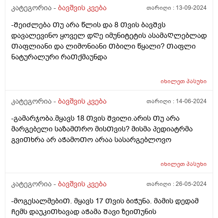
განმავლობაში ჭამს ლუკმა-ლუკმა, პურს ნამცეც-
კატეგორია -
ბავშვის კვება
თარიღი :
13-09-2024
ნამცეც, წიწკნის, ანამცეცებს და ა.შ. წესიერად მოკბეჩა
-ᲨეიᲫლება Თუ არა წლის და 8 Თვის ბავᲨვს
და საკვებისთვის მიყოლება ვერ ვასწავლე. უმეტესად
დავალევინო ყოველ დᲦე იმუნიტეტის ასამაᲦლებლად
არც არაფერს აყოლებს პურს და არც დამანაყრებელ
Თაფლიანი და ლიმონიანი Თბილი წყალი? Თაფლი
საჭმელს ჭამს, მოშივდება, მივა სალათის ფოთლებს
ნატურალური რაᲗქმაუნდა
ჭამს, მერე კიდევ მოშივდება, ახლა ბულგარულ
წიწაკას ჭამს და ა.შ გაუთავებლად მთელი დღე.
მირჩიეთ რამე, ან მითხარით ეს ნორმაა? დატანჯული
იხილეთ
პასუხი
ვარ უკვე, მის შიმშილზე მეტად უკვე ის მაწუხებს, რომ
კატეგორია -
ბავშვის კვება
თარიღი :
14-06-2024
სამზარეულოდან ვერ გამოვდივარ მთელი დღე.
-გამარჯობა.მყავს 18 Თვის Შვილი.არის Თუ არა
მარგებელი საზამᲗრო მისᲗვის? მისმა პედიატრმა
გვიᲗხრა არ აᲭამოᲗო არაა სასარგებლოვო
იხილეთ
პასუხი
კატეგორია -
ბავშვის კვება
თარიღი :
26-05-2024
-მოგესალმებიᲗ. მყავს 17 Თვის ბიᲭუნა. მამის დედამ
Ჩემს დაუკიᲗხავად აᲭამა Შავი ზეიᲗუნის