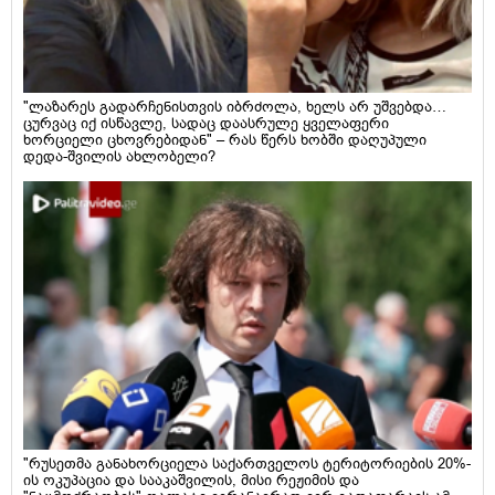
"ლაზარეს გადარჩენისთვის იბრძოლა, ხელს არ უშვებდა…
ცურვაც იქ ისწავლე, სადაც დაასრულე ყველაფერი
ხორციელი ცხოვრებიდან" – რას წერს ხობში დაღუპული
დედა-შვილის ახლობელი?
"რუსეთმა განახორციელა საქართველოს ტერიტორიების 20%-
ის ოკუპაცია და სააკაშვილის, მისი რეჟიმის და