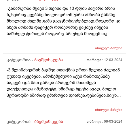
-გამარჯობა.მყავს 3 თვისა და 10 დღის პატარა.არის
ბუნებრივ კვებაზე.ბოლო დროს უარს ამბობს ჭამაზე
მხოლოდ ძილში ჭამს გაუცნობიერებლად.როგორც კი
ისეთ პოზაში დავიჭერ რომელშიც ვაჭმევ იწყებს
საშინელ ტირილს როგორც არ უნდა შიოდეს თუ
ფხიზლადაა არაფრით არ ჭამს.მყავდა
პედიატრთან,მაგრამ ვერ მითხრა რა სჭირდა იმიტომ
იხილეთ
პასუხი
რომ ბავშვს ფიზიკურად არაფერი აწუხებს არც ყური
და არც სხვა რამ.მერე მე მოვიძიე და ვნახე Behavioral
კატეგორია -
ბავშვის კვება
თარიღი :
12-03-2024
feeding aversion -ზე ინფორმაცია.ყველაფერი ზუსტად
-3 წლინახევრის ბავშვი თითქმის ერთი წელია ძალიან
ემთხვევა.
ცუდად იკვებება. ამოჩემებული აქვს რამოდენიმე
საკვები და მათ გარდა არაფერს მიითმევს.
დაუქვეითდა იმუნიტეტი. ხშირად ხდება ავად. ბოლო
პერიოდში ხშირად ემართება დიარეა,ღებინება,სიცხე.
უკვე მეოთხედ დაემართა თვენახევრის განმავლობაში.
მადაც საერთოდ დაკარგული აქვს,რასაც
იხილეთ
პასუხი
მიირთმევდა,იმ პროდუქტებზეც უარს ამბობს. ძალიან
დასუსტებულია. გავუკეთე პარაზიტებზე კვლევა,არ
კატეგორია -
ბავშვის კვება
თარიღი :
06-03-2024
აღმოაჩნდა. რა კვლევებს მირჩევთ ან რასთან გვაქვს