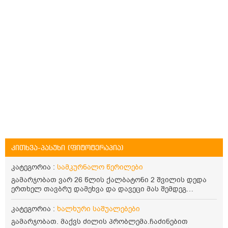
კითხვა-პასუხი (ფიტოტერაპია)
კატეგორია :
სამკურნალო წერილები
გამარჯობათ ვარ 26 წლის ქალბატონი 2 შვილის დედა
ერთხელ თავბრუ დამეხვა და დავეცი მას შემდეგ
დამეწყო შიშები ვეღარ გავდიოდი გარეთ რადგან ისევ
ასე ცუდად არ გავხდარიყავი ყურის ანთება მქონდა
კატეგორია :
ხალხური საშუალებები
მაშინ როგორც გაირკვა მას შემსეგ გავიდა 1 წელზე
გამარჯობათ. მაქვს ძილის პრობლემა.ჩაძინებით
მეტინდა კიდე მეხვევა თავბრუ გარეთ გასვილისას