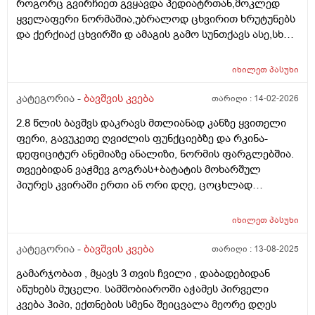
როგორც გვირჩიეთ გვყავდა პედიატრთან,მოკლედ
ყველაფერი ნორმაშია,უბრალოდ ცხვირით ხრუტუნებს
და ქერქიაქ ცხვირში დ ამაგის გამო სუნთქავს ასე,სხვა
რამე ჩივილები სიმპტომები არააქვს,ბიჭო არის 25
დღის 4.600 დღეს ავწონეთ,ჭამს სიმილაკ გოლდ 1.
იხილეთ
პასუხი
იღებდა 90 გრ.ხოდა როცა ცლის საჭმელს ეტყობა რო
კიდევ უნდა,ამ საღამოთი არაფრით არ დაიძინა,90
კატეგორია -
ბავშვის კვება
თარიღი :
14-02-2026
გრამზე,გასულია სადღაც 1.30 წუთი და ეძებს საჭმელს
2.8 წლის ბავშვს დაკრავს მთლიანად კანზე ყვითელი
სოსკას ისე წოვს ლამის გახიოს და ასეთ დროს 120 გრ
ფერი, გავუკეთე ღვიძლის ფუნქციებზე და რკინა-
რო მივცეთ რამე დაშავდება?როცა მივეცით 120 გრ
დეფიციტურ ანემიაზე ანალიზი, ნორმის ფარგლებშია.
შეჭამა და კაი ნაქეიფარივით გატრუნული იყო და
თვეებიდან ვაჭმევ გოგრას+ბატატის მოხარშულ
ეძინა კარგად,რას გვირჩევთ არ აღებინებს და
პიურეს კვირაში ერთი ან ორი დღე, ცოცხლად
პირიქით ეძებს და გადავიყვანოთ პირდაპირ 120
მიირთმევს სტაფილოს დღეში ერთ პატარას, ნუ
გრამზე თუ შიგადაშიგ ვაჭამოთ 120 და ზოგჯერ 90?
სეზონზე მანდარინსაც საკმაოდ ბევრს მიირთმევდა.
როგორ ჯობია?და რას იტყვით კიდევ სიმილაკი
იხილეთ
პასუხი
შესაძლოა ამ ყველაფრისგან იყოს გამოწვეული? თუ
ნეოშური რომ ვაჭამოთ მაგალითად დღეში ერთი ან
სხვა რამე ანალიზი გავუკეთო კიდევ? ბავშვი აქტიურია
კატეგორია -
ბავშვის კვება
თარიღი :
13-08-2025
ორი ჭამა?ახალ დაბადებულზე მიცეს კლინიკაში და
განვითარებულია
დაკრისტალებული გავიდა კუჭშიო და ვერ მოინელაო
გამარჯობათ , მყავს 3 თვის ჩვილი , დაბადებიდან
და ახლა ისეა რო არც ბოთლებს იწუნებს ნებისმიერი
აწუხებს მუცელი. სამშობიაროში აჭამეს პირველი
სოსკიდან ჭამს ოღონდ ვაჭამოთ,პედიატრმა კი
კვება ჰიპი, ექთნების სმენა შეიცვალა მეორე დღეს
გვითხრა ისე რო ცოტა ბევრიაო 120 გრამიო მაგრამ