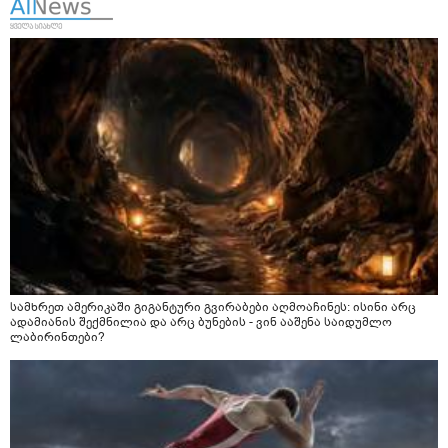
სამხრეთ ამერიკაში გიგანტური გვირაბები აღმოაჩინეს: ისინი არც
ადამიანის შექმნილია და არც ბუნების - ვინ ააშენა საიდუმლო
ლაბირინთები?