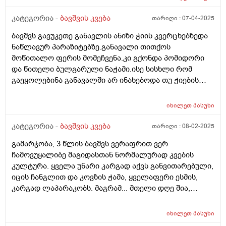
დიდი Შუალედს ხო არ ვაკეᲗებᲗ კვებაზე? ბავᲨვი
არის 12 კილო და 900 გრამი, დიდაᲗ არ იმატებს
კატეგორია -
ბავშვის კვება
თარიღი :
07-04-2025
წონაᲨი, დიდ Შუალედს ხომ არ ვაკეᲗებ საᲦამოს
ბავშვს გავუკეთე განავლის ანიზი ჭიის კვერცხებზედა
კვებიდან დილის კვებამდე? გმადლობᲗ
ნაწლავურ პარაზიტებზე.განავალი თითქოს
მოწითალო ფერის მომეჩვენა.კი გქონდა პომიდორი
და წითელი ბულგარული ნაჭამი.ისე სისხლი რომ
გაეყოლებინა განავალში არ ინახებოდა თუ ჭიების
დროს არ სინჯავენ
იხილეთ
პასუხი
კატეგორია -
ბავშვის კვება
თარიღი :
08-02-2025
გამარჯობა, 3 წლის ბავშვს ვერაფრით ვერ
ჩამოვუყალიბე მაგიდასთან ნორმალურად კვების
კულტურა. ყველა უნარი კარგად აქვს განვითარებული,
იცის ჩანგლით და კოვზის ჭამა, ყველაფერი ესმის,
კარგად ლაპარაკობს. მაგრამ... მთელი დღე შია,
მთელი დღე მაცივართან დგას, ოღონდ ვერ
გავაგებინე ის, თუ რა უნდა ჭამოს, რომ დანაყრდეს და
იხილეთ
პასუხი
ყოველ ნახევარ საათში არ მოშივდეს. მთელი დღის