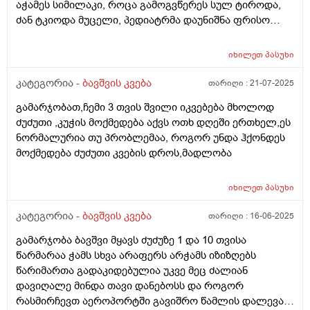
აჭამეს სიმილაკი, როცა გამოგვწერეს სულ ტიროდა,
გიჟადაა ქცეული და რავქნაათ?
ძან ტკიოდა მუცელი, პედიატრმა დაუნიშნა ფრისო
ვომმი, ვომმა კუჭში ძან შეკრა კენჭებივით და
კურკლებივით გადიოდა ბავშვი, დაუნიშნა პეპ აცე, პეპ
იხილეთ
პასუხი
აცემ მუცელი ატკინა, მერე პიკოჯესტი, ფრისო
კომფორტ არ, ჰიპის კომფორტიც ვაჭამე,
კატეგორია -
ბავშვის კვება
თარიღი :
21-07-2025
ჰელიოლაქსი მივეცით შეკრულობის გამო და უარესად
გამარჯობათ,ჩემი 3 თვის შვილი იკვებება მხოლოდ
გააგიჟა. გაზების წამლები უარეს უშვრება. და ბოლოს
ძუძუთი ,კუჭის მოქმედება აქვს ოთხ დღეში ერთხელ,ეს
ფრისო მულტიო მიიღო კარგად, გაზები ისევ აწუხებს
ნორმალურია თუ პრობლემაა, როგორ უნდა ჰქონდეს
მაგრამ არ ტირის, ვაჭმევ ფრისო მულტიოს 2 თვიდან.
მოქმედება ძუძუთი კვების დროს,მადლობა
თხის რძეს აქებს ბევრი და როგორია??? . ორი კვირაა
როცა რძეს გადაყლაპავს მუცლიდან ისმის ხრიალის
ხმები და ბოლომდე არ ჭამდა, პედიატრმა დაუნიშნა
იხილეთ
პასუხი
ქვამატელი დღეში ორჯერ, მეოთხედი. დავალევინე
კატეგორია -
ბავშვის კვება
თარიღი :
16-06-2025
ერთი დღე მხოლოდ ერთხელ დღეში და დაიწყო ჭამა,
ათი დღის მერე ისევ ისე დაიწყო, დავალევინე კიდევ
გამარჯობა ბავშვი მყავს ძუძუზე 1 და 10 თვისა
და ჭამს ხუთი დღეა გასული, სულ ორჯერ მივეცი
წარმარაა ჭამს სხვა არაფერს არჭამს იზიზღებს
ქვამატელი და ანოტაციაში წავიკითხე რომ
წარიმართა გადაკიდებულია უკვე მეც ძალიან
ჩვილებისთვის არ წერია, ძალიან შემეშინდა,
დავიღალე მინდა თავი დანებოსს და როგორ
საყურადღებო ხომ არ არის? პედიატრი მარწმუნებს
რასმირჩევთ აეროპორტში გავიშრო წამლის დალევას
რომ ვენდო უსაფრთხოა. თქვენ რას მეტყვით?