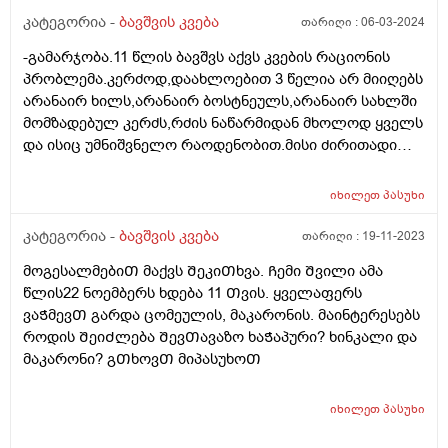
დასუსტებულია. გავუკეთე პარაზიტებზე კვლევა,არ
კატეგორია -
ბავშვის კვება
თარიღი :
06-03-2024
აღმოაჩნდა. რა კვლევებს მირჩევთ ან რასთან გვაქვს
-გამარჯობა.11 წლის ბავშვს აქვს კვების რაციონის
საქმე?
პრობლემა.კერძოდ,დაახლოებით 3 წელია არ მიიღებს
არანაირ ხილს,არანაირ ბოსტნეულს,არანაირ სახლში
მომზადებულ კერძს,რძის ნაწარმიდან მხოლოდ ყველს
და ისიც უმნიშვნელო რაოდენობით.მისი ძირითადი
საკვებია კარტოფილი,მაკარონი,პილმენი და ე.წ "fast
food". ეს ყველაფერი მოხდა დროთა
იხილეთ
პასუხი
განმავლობაში.ყველაფერს მიირთმევდა და ბოლო 3
წელია,ფაქტიურად ჯანსაღს აღარაფერს
კატეგორია -
ბავშვის კვება
თარიღი :
19-11-2023
იღებს.ვერაფერს ვერ გავხდი.არანაირ ძალდატანებას
მოგესალმებიᲗ მაქვს ᲨეკიᲗხვა. Ჩემი Შვილი ამა
და წინააღმდეგობას აზრი არ აქვს.თვითონაც
წლის22 ნოემბერს ხდება 11 Თვის. ყველაფერს
განიცდის რომ ვუხსნი რა საფრთხისშემცველია
ვაᲭმევᲗ გარდა ცომეულის, მაკარონის. მაინტერესებს
მსგავსი კვება,მაგრამ არ შეუძლია ჭამოს სხვა
როდის ᲨეიᲫლება ᲨევᲗავაზო ხაᲭაპური? ხინკალი და
რამ.მირჩიეთ როგორ მოვიქცე.კვების ფსიქოლოგი ამ
მაკარონი? გᲗხოვᲗ მიპასუხოᲗ
კუთხით თუ მუშაობს რომ ჩავრთო?
იხილეთ
პასუხი