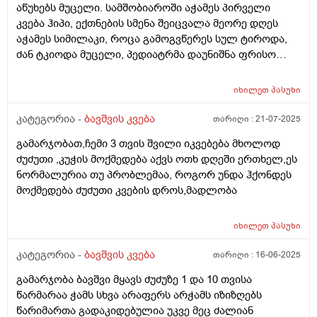
და ახლა ისეა რო არც ბოთლებს იწუნებს ნებისმიერი
აწუხებს მუცელი. სამშობიაროში აჭამეს პირველი
სოსკიდან ჭამს ოღონდ ვაჭამოთ,პედიატრმა კი
კვება ჰიპი, ექთნების სმენა შეიცვალა მეორე დღეს
გვითხრა ისე რო ცოტა ბევრიაო 120 გრამიო მაგრამ
აჭამეს სიმილაკი, როცა გამოგვწერეს სულ ტიროდა,
გიჟადაა ქცეული და რავქნაათ?
ძან ტკიოდა მუცელი, პედიატრმა დაუნიშნა ფრისო
ვომმი, ვომმა კუჭში ძან შეკრა კენჭებივით და
კურკლებივით გადიოდა ბავშვი, დაუნიშნა პეპ აცე, პეპ
იხილეთ
პასუხი
აცემ მუცელი ატკინა, მერე პიკოჯესტი, ფრისო
კომფორტ არ, ჰიპის კომფორტიც ვაჭამე,
კატეგორია -
ბავშვის კვება
თარიღი :
21-07-2025
ჰელიოლაქსი მივეცით შეკრულობის გამო და უარესად
გამარჯობათ,ჩემი 3 თვის შვილი იკვებება მხოლოდ
გააგიჟა. გაზების წამლები უარეს უშვრება. და ბოლოს
ძუძუთი ,კუჭის მოქმედება აქვს ოთხ დღეში ერთხელ,ეს
ფრისო მულტიო მიიღო კარგად, გაზები ისევ აწუხებს
ნორმალურია თუ პრობლემაა, როგორ უნდა ჰქონდეს
მაგრამ არ ტირის, ვაჭმევ ფრისო მულტიოს 2 თვიდან.
მოქმედება ძუძუთი კვების დროს,მადლობა
თხის რძეს აქებს ბევრი და როგორია??? . ორი კვირაა
როცა რძეს გადაყლაპავს მუცლიდან ისმის ხრიალის
ხმები და ბოლომდე არ ჭამდა, პედიატრმა დაუნიშნა
იხილეთ
პასუხი
ქვამატელი დღეში ორჯერ, მეოთხედი. დავალევინე
კატეგორია -
ბავშვის კვება
თარიღი :
16-06-2025
ერთი დღე მხოლოდ ერთხელ დღეში და დაიწყო ჭამა,
ათი დღის მერე ისევ ისე დაიწყო, დავალევინე კიდევ
გამარჯობა ბავშვი მყავს ძუძუზე 1 და 10 თვისა
და ჭამს ხუთი დღეა გასული, სულ ორჯერ მივეცი
წარმარაა ჭამს სხვა არაფერს არჭამს იზიზღებს
ქვამატელი და ანოტაციაში წავიკითხე რომ
წარიმართა გადაკიდებულია უკვე მეც ძალიან