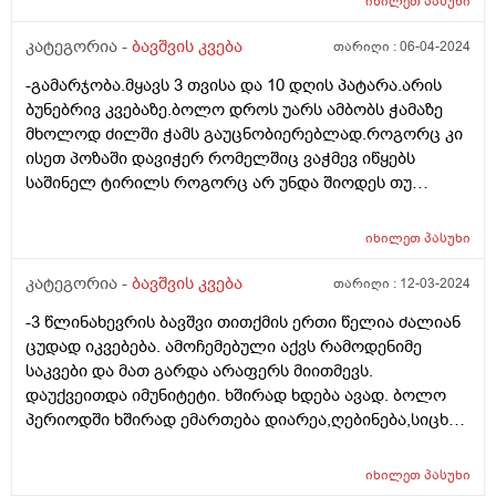
იხილეთ
პასუხი
კატეგორია -
ბავშვის კვება
თარიღი :
06-04-2024
-გამარჯობა.მყავს 3 თვისა და 10 დღის პატარა.არის
ბუნებრივ კვებაზე.ბოლო დროს უარს ამბობს ჭამაზე
მხოლოდ ძილში ჭამს გაუცნობიერებლად.როგორც კი
ისეთ პოზაში დავიჭერ რომელშიც ვაჭმევ იწყებს
საშინელ ტირილს როგორც არ უნდა შიოდეს თუ
ფხიზლადაა არაფრით არ ჭამს.მყავდა
პედიატრთან,მაგრამ ვერ მითხრა რა სჭირდა იმიტომ
იხილეთ
პასუხი
რომ ბავშვს ფიზიკურად არაფერი აწუხებს არც ყური
და არც სხვა რამ.მერე მე მოვიძიე და ვნახე Behavioral
კატეგორია -
ბავშვის კვება
თარიღი :
12-03-2024
feeding aversion -ზე ინფორმაცია.ყველაფერი ზუსტად
-3 წლინახევრის ბავშვი თითქმის ერთი წელია ძალიან
ემთხვევა.
ცუდად იკვებება. ამოჩემებული აქვს რამოდენიმე
საკვები და მათ გარდა არაფერს მიითმევს.
დაუქვეითდა იმუნიტეტი. ხშირად ხდება ავად. ბოლო
პერიოდში ხშირად ემართება დიარეა,ღებინება,სიცხე.
უკვე მეოთხედ დაემართა თვენახევრის განმავლობაში.
მადაც საერთოდ დაკარგული აქვს,რასაც
იხილეთ
პასუხი
მიირთმევდა,იმ პროდუქტებზეც უარს ამბობს. ძალიან