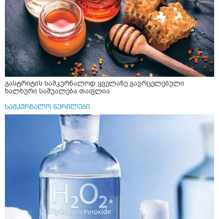
რომ ჩხუბობს ცუდად ვხდები შიშები მეწყება ეგრევე (
ასევე მაქვს დანგრეული ოჯახი 7 თვეა 5წლიანი
ქორწინება დასრულებული იყო ღალატი პატიებები
მანიპულაციები რომ თავს მოიკლავდა თუ წამოვიდოდი
მისგან ეს ტოქსიკური ურთიერთობა დავასრულე ეხლა
ისებ ასე ვარ თავბრუხვევებით და როგორ მოვიქცეე
არვიცი ბოდიში ცოყა არულად მიწერია
გასტრიტის სამკურნალოდ ყველაზე გავრცელებული
ხალხური საშუალება თაფლია
სამკურნალო წერილები