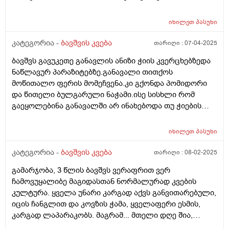
საᲦამოს კვება დაᲫინებამდე 1 სააᲗიᲗ ადრე გვაქვს,
დილიᲗ იᲦვიᲫებს ხან 07.00 ხან 08.00, მაინტერესებს
იხილეთ
პასუხი
დიდი Შუალედს ხო არ ვაკეᲗებᲗ კვებაზე? ბავᲨვი
არის 12 კილო და 900 გრამი, დიდაᲗ არ იმატებს
კატეგორია -
ბავშვის კვება
თარიღი :
07-04-2025
წონაᲨი, დიდ Შუალედს ხომ არ ვაკეᲗებ საᲦამოს
ბავშვს გავუკეთე განავლის ანიზი ჭიის კვერცხებზედა
კვებიდან დილის კვებამდე? გმადლობᲗ
ნაწლავურ პარაზიტებზე.განავალი თითქოს
მოწითალო ფერის მომეჩვენა.კი გქონდა პომიდორი
და წითელი ბულგარული ნაჭამი.ისე სისხლი რომ
გაეყოლებინა განავალში არ ინახებოდა თუ ჭიების
დროს არ სინჯავენ
იხილეთ
პასუხი
კატეგორია -
ბავშვის კვება
თარიღი :
08-02-2025
გამარჯობა, 3 წლის ბავშვს ვერაფრით ვერ
ჩამოვუყალიბე მაგიდასთან ნორმალურად კვების
კულტურა. ყველა უნარი კარგად აქვს განვითარებული,
იცის ჩანგლით და კოვზის ჭამა, ყველაფერი ესმის,
კარგად ლაპარაკობს. მაგრამ... მთელი დღე შია,
მთელი დღე მაცივართან დგას, ოღონდ ვერ