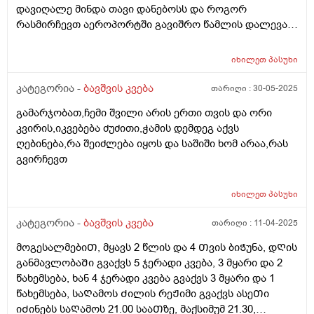
ჩვილებისთვის არ წერია, ძალიან შემეშინდა,
დავიღალე მინდა თავი დანებოსს და როგორ
საყურადღებო ხომ არ არის? პედიატრი მარწმუნებს
რასმირჩევთ აეროპორტში გავიშრო წამლის დალევას
რომ ვენდო უსაფრთხოა. თქვენ რას მეტყვით?
რასიტყვით??
იხილეთ
პასუხი
კატეგორია -
ბავშვის კვება
თარიღი :
30-05-2025
გამარჯობათ,ჩემი შვილი არის ერთი თვის და ორი
კვირის,იკვებება ძუძითი,ჭამის დემდეგ აქვს
ღებინება,რა შეიძლება იყოს და საშიში ხომ არაა,რას
გვირჩევთ
იხილეთ
პასუხი
კატეგორია -
ბავშვის კვება
თარიღი :
11-04-2025
მოგესალმებიᲗ, მყავს 2 წლის და 4 Თვის ბიᲭუნა, დᲦის
განმავლობაᲨი გვაქვს 5 ჯერადი კვება, 3 მყარი და 2
წახემსება, ხან 4 ჯერადი კვება გვაქვს 3 მყარი და 1
წახემსება, საᲦამოს Ძილის რეᲟიმი გვაქვს ასეᲗი
იᲫინებს საᲦამოს 21.00 სააᲗზე, მაქსიმუმ 21.30,