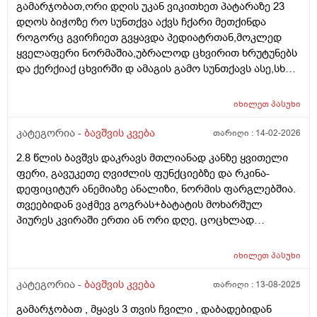
გამარჯობათ,ორი დღის უკან ვიკითხეთ პატარაზე 23
დღოს ბიჭოზე რო სუნთქვა აქვს ჩქარი მეთქინდა
როგორც გვირჩიეთ გვყავდა პედიატრთან,მოკლედ
ყველაფერი ნორმაშია,უბრალოდ ცხვირით ხრუტუნებს
და ქერქიაქ ცხვირში დ ამაგის გამო სუნთქავს ასე,სხვა
რამე ჩივილები სიმპტომები არააქვს,ბიჭო არის 25
დღის 4.600 დღეს ავწონეთ,ჭამს სიმილაკ გოლდ 1.
იხილეთ
პასუხი
იღებდა 90 გრ.ხოდა როცა ცლის საჭმელს ეტყობა რო
კიდევ უნდა,ამ საღამოთი არაფრით არ დაიძინა,90
კატეგორია -
ბავშვის კვება
თარიღი :
14-02-2026
გრამზე,გასულია სადღაც 1.30 წუთი და ეძებს საჭმელს
2.8 წლის ბავშვს დაკრავს მთლიანად კანზე ყვითელი
სოსკას ისე წოვს ლამის გახიოს და ასეთ დროს 120 გრ
ფერი, გავუკეთე ღვიძლის ფუნქციებზე და რკინა-
რო მივცეთ რამე დაშავდება?როცა მივეცით 120 გრ
დეფიციტურ ანემიაზე ანალიზი, ნორმის ფარგლებშია.
შეჭამა და კაი ნაქეიფარივით გატრუნული იყო და
თვეებიდან ვაჭმევ გოგრას+ბატატის მოხარშულ
ეძინა კარგად,რას გვირჩევთ არ აღებინებს და
პიურეს კვირაში ერთი ან ორი დღე, ცოცხლად
პირიქით ეძებს და გადავიყვანოთ პირდაპირ 120
მიირთმევს სტაფილოს დღეში ერთ პატარას, ნუ
გრამზე თუ შიგადაშიგ ვაჭამოთ 120 და ზოგჯერ 90?
სეზონზე მანდარინსაც საკმაოდ ბევრს მიირთმევდა.
როგორ ჯობია?და რას იტყვით კიდევ სიმილაკი
იხილეთ
პასუხი
შესაძლოა ამ ყველაფრისგან იყოს გამოწვეული? თუ
ნეოშური რომ ვაჭამოთ მაგალითად დღეში ერთი ან
სხვა რამე ანალიზი გავუკეთო კიდევ? ბავშვი აქტიურია
კატეგორია -
ბავშვის კვება
თარიღი :
13-08-2025
ორი ჭამა?ახალ დაბადებულზე მიცეს კლინიკაში და
განვითარებულია
დაკრისტალებული გავიდა კუჭშიო და ვერ მოინელაო
გამარჯობათ , მყავს 3 თვის ჩვილი , დაბადებიდან