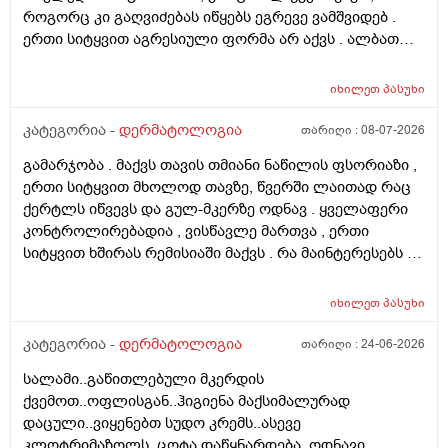
როგორც კი გაღვიძებას იწყებს ეგრევე ვამშვიდებ .
ერთი სიტყვით აგრესიული ფორმა არ აქვს . ალბათ
ფსორიაზმაც მოახდინა გავლენა და კიდე დამატებული
ასაკი და გენეტიკა , ზუსტად ვერ გეტყვით მაგრამ
იხილეთ
პასუხი
სკალპზე , დეზა ნაწილზე თმა მაქვს შეთხელებული და
შუბლის ხაზიც გადაწეულია უკვე აშკარად . ჩემი
კატეგორია -
დერმატოლოგია
თარიღი :
08-07-2026
შეკითხვა მდგომარეობს შემდეგში - თმის გადანერგვა ,
გამარჯობა . მაქვს თავის თმიანი ნაწილის ფსორიაზი ,
ჩამატება და გახშირება , თუ არის მიზანშეწონილი და
ერთი სიტყვით მხოლოდ თავზე, წვერში ლაითად რაც
გამართლებილი სკალპის ფსორიაზის დროს ? არ
ქერტლს იწვევს და გულ-მკერზე ოდნავ . ყველაფერი
მინდა რომ ამ პროცედურებმა კიდევ უფრო
კონტროლირებადია , ვისწავლე მართვა , ერთი
გამიღიანოს . თუ გააგრძელებს იმავე ფორმით
სიტყვით ხშირას რემისიაში მაქვს . რა მაინტერესებს -
არსებობას თანახმა ვარ ერთი სიტყით . მოკლედ
იმ ადგილებში სადაც არასდრის მქონია მაგ:ღაწვები ,
შეიძლება თუ არა თმის გადანერგვა სკალპის
კისერი , ყელი , მუცელი , საჯდომი , ხელი , ფეხი და ა.შ
ფსორიაზის დროს და არის თუ არა პრაქტიკაში ვინც
იხილეთ
პასუხი
თუ შეიძლება ეპილაციის კეთება . ვიკეთებდი ღაწვებსა
გაიკეთა , თმაც შეუნარჩუნდა და ფსორიაზიც არ
და ყელზე და დაახლოებით 2 წელია გავწყვიტე ,
კატეგორია -
დერმატოლოგია
თარიღი :
24-06-2026
გაღიზიანებულა კიდე უფრო . მადლონა წინასწარ !
ფსორიაზი დამეწყო დაახლოებით 10 წელი. 27 წლის
სალამი..გაწითლებული მკერდის
ვარ . ვიღაცამ მითხრა შესაძლოა ეპილაციამ
ქვემოთ..ოფლისგან..ჰიგიენა მაქსიმალურად
გააღიაზიანოს და მანდაც გამოვიდესო , შიშმა ამიტანა
დაცული..ვიყენებთ სუდო კრემს..ასევე
. სხვადასხვა ვერსია მესმის , ზოგი ამბობს არანაირი
კლოტრიმაზოლს..ცოტა დაწყნარდება..ოდნავი