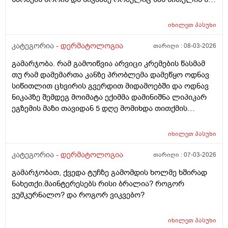
ძალიან გამომშრალი და მექერცლება. თუ შეგიძლიათ
მირჩიეთ რა მაზი შემიძლია გამოვიყენო. მადლობა
იხილეთ
პასუხი
კატეგორია -
დერმატოლოგია
თარიღი :
08-03-2026
გამარჯობა. რამ გამოიწვია არვიცი კრემების წასმამ
თუ რამ დამემართა კანზე პრობლემა დამეწყო ოდნავ
სიწითლით ცხვირის გვერდით მიდამოებში და ოდნავ
ნიკაპზე შემდეგ მოიმატა ექიმმა დამინიშნა ლიპიკარ
ეგზემის მაზი თავიდან 5 დღე მომიხდა თითქმის
ამილაგა და შემდეგ ისევ თავიდან დამეწყო სიწითლე
და დაემატა წარბებს შორის . გავაგრძელე ეს ეგზემია
იხილეთ
პასუხი
მაზი მაგრამ უფრო მიუარესებდა და ახლა არაფერს
არ ვისმევ მაგრამ კანი მაქვს საშინლად გამომშრალი
კატეგორია -
დერმატოლოგია
თარიღი :
07-03-2026
და პერიოდულად ისევ მაქვს სიწითლე ვერ გავიგე
გამარჯობათ, ქვედა ტუჩზე გამომდის ხოლმე ხშირად
ზუსტად რა მჭირს მეშინია რაიმე კრემია წასმა რომ
ნახეთქი.მაინტერესებს რისი ბრალია? როგორ
უარესი არ დამემართოს რა შეიძლება გავაკეთო ?
ვუმკურნალო? და როგორ ვიკვებო?
იხილეთ
პასუხი