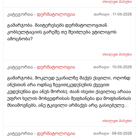
იხილეთ
პასუხი
კატეგორია -
დერმატოლოგია
თარიღი :
11-05-2026
გამარჯობა. მაიტერესებს დერმატოლოგთან
კობსულტაციის გარეშე თუ შეიძლება ვტილიგოს
ამოცნობა?
იხილეთ
პასუხი
კატეგორია -
დერმატოლოგია
თარიღი :
10-05-2026
გამარჯობა, მოკლედ უკანალზე მაქვს ქავილი, ოღონდ
ანუსთან არა ოდნავ ზევით(კუდუსუნის ქვევით
კუდუსუნსა და ანუს შორის), ძაან ისეთი ქავილიც არააა
უფრო ხელის მოხვედრისას მეფხანება და მოფხანისას
მსიამოვნებს, ანუ ტკივილი არმაქვს არც გასიებულუ
არაა, 2 წლის წინ გავიკეთე პილონუდირ კისტის
ოპერაცია ანუ ბეწვის ჩაბრუნება(ლაზერით) მაგის მერე
იხილეთ
პასუხი
კვირაში მინიმუმ 4 ჯერ ვიბან მაგ ადგილს(მხოლოდ
წყლით) ანუ არამგონია რომ გამიმეორდეს. ჭიები
კატეგორია -
დერმატოლოგია
თარიღი :
09-05-2026