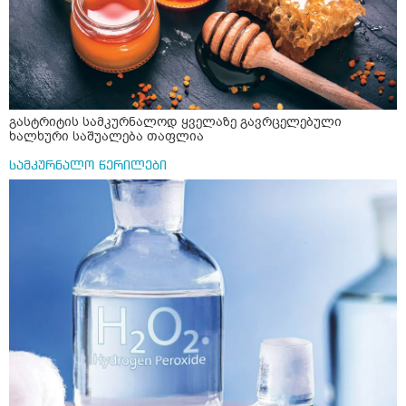
ქორწინება დასრულებული იყო ღალატი პატიებები
მანიპულაციები რომ თავს მოიკლავდა თუ წამოვიდოდი
მისგან ეს ტოქსიკური ურთიერთობა დავასრულე ეხლა
ისებ ასე ვარ თავბრუხვევებით და როგორ მოვიქცეე
არვიცი ბოდიში ცოყა არულად მიწერია
გასტრიტის სამკურნალოდ ყველაზე გავრცელებული
ხალხური საშუალება თაფლია
სამკურნალო წერილები