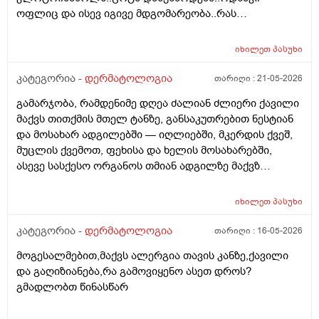
ახალი კერების გაჩენა , ზოგიც კი პირიქით . იქნებ
ოფლიც და ისევ იგივე მდგომარეობა..რას
თქვენ მითხრათ ღირს გაგრძელება ? რისკი
გვირჩევთ..მადლობა ..
რამხელაა? მადლობა წინასწარ .
იხილეთ
პასუხი
კატეგორია -
დერმატოლოგია
თარიღი :
21-05-2026
გამარჯობა, რამდენიმე დღეა ძალიან ძლიერი ქავილი
მაქვს თითქმის მთელ ტანზე, განსაკუთრებით ნესტიან
და მოსახარ ადგილებში — იღლიებში, მკერდის ქვეშ,
მუცლის ქვემოთ, ფეხისა და ხელის მოსახარებში,
ასევე სასქესო ორგანოს თმიან ადგილზე მაქვზ
საშინელი ქავილი. ასევე მაქვს გამონაყარი და
გაღიზიანება თავზე და ყურებში. ქავილი ზოგჯერ
იხილეთ
პასუხი
ძალიან ძლიერია და კანი მიღიზიანდება.
მაინტერესებს, რისი ბრალი შეიძლება იყოს და რას
კატეგორია -
დერმატოლოგია
თარიღი :
16-05-2026
მირჩევთ? ადრე მქონდა ეგზემა და გამიარა მაგრამ
მოგესალმებით,მაქვს ალერგია თავის კანზე,ქავილი
მაინც ბრუნდება დროდადრო
და გაღიზიანება,რა გამოვიყენო ასეთ დროს?
გმადლობთ წინასწარ