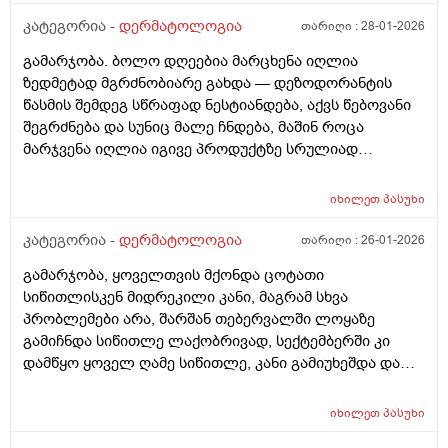
კატეგორია -
დერმატოლოგია
თარიღი :
28-01-2026
გამარჯობა. ბოლო დღეებია მარცხენა იღლია
ზედმეტად მგრძნობიარე გახდა — დეზოდორანტის
წასმის შემდეგ სწრაფად ნესტიანდება, აქვს წებოვანი
შეგრძნება და სუნიც მალე ჩნდება, მაშინ როცა
მარჯვენა იღლია იგივე პროდუქტზე სრულიად
ნორმალურად რეაგირებს და მშრალია. სიწითლე ან
ტკივილი არ მაქვს, მაგრამ აშკარა ასიმეტრიაა
იხილეთ
პასუხი
რეაქციაში. მაინტერესებს, შეიძლება თუ არა ეს იყოს
კანის გაღიზიანება, ოფლის ჯირკვლების აქტივობის
კატეგორია -
დერმატოლოგია
თარიღი :
26-01-2026
სხვაობა ან სხვა დერმატოლოგიური მიზეზი ან
გამარჯობა, ყოველთვის მქონდა ცოტათი
როგორი ტიპის მოვლას მირჩევთ ვარ 17 წლის ბიჭი
სიწითლისკენ მიდრეკილი კანი, მაგრამ სხვა
ბევრი სხვადასხვა დეზოდორანტი მიხმარია და
პრობლემები არა, შარშან თებერვალში ლოყაზე
აღმოვაჩინე რო დეზოდორანტებში არ არის საქმე
გამიჩნდა სიწითლე ლაქობრივად, სექტემბერში კი
არამედ ჩემს მარცხენა იღლიაშია. მადლობა წინასწარ
დამწყო ყოველ ღამე სიწითლე, კანი გამიუხეშდა და
პასუხისთვის
წავედი დერმატოლოგთან, დამინიშნა დერმოდექსის
საწინააღმდეგო სახის დასააბნი 6 კვირის მანძილზე,
იხილეთ
პასუხი
როზამეტი დღეგმოშვებით და აზელაინის მჟავა 15%,