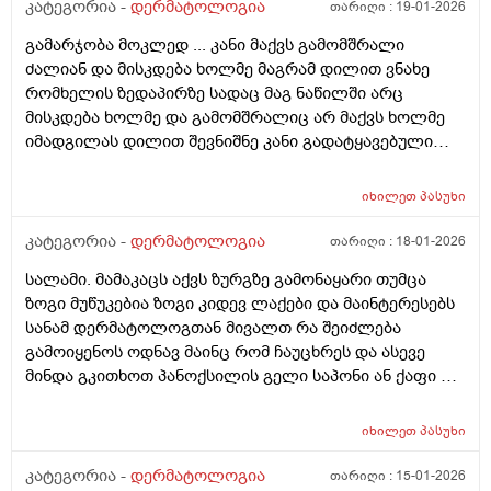
ამასთან ერთად ავენის ტოლარენს კონტროლი,
კატეგორია -
დერმატოლოგია
თარიღი :
19-01-2026
მითხრა, რომ მაქვს პაპულაპოსტულოზური როზაცეა,
გამარჯობა მოკლედ ... კანი მაქვს გამომშრალი
რაც დავიწყე მკურნალობა საშინლად მომემატა
ძალიან და მისკდება ხოლმე მაგრამ დილით ვნახე
ლოყებზე გამონაყარი, სხაბოლოოდ დავიწყე
რომხელის ზედაპირზე სადაც მაგ ნაწილში არც
დოქსიციკლინის 100 მგ დალევა უკვე 10 დღეზე მეტია
მისკდება ხოლმე და გამომშრალიც არ მაქვს ხოლმე
და სახე უფრო ჩაწყნარდა, რა ვქნა როდის შევწყვიტო
იმადგილას დილით შევნიშნე კანი გადატყავებული
დალევა?
ხელი არაფერზე არ გამიკრავს ზუსტად ვიცირომ
გამჭროდა და რაგაცა მაგრამ ეს პატარა მერე
იხილეთ
პასუხი
გადიდდა სიგრძეში და იმ ადგილას ლურჯად ამოვიდა
თხლად კანზე რა შეიძლება იყოს
კატეგორია -
დერმატოლოგია
თარიღი :
18-01-2026
სალამი. მამაკაცს აქვს ზურგზე გამონაყარი თუმცა
ზოგი მუწუკებია ზოგი კიდევ ლაქები და მაინტერესებს
სანამ დერმატოლოგთან მივალთ რა შეიძლება
გამოიყენოს ოდნავ მაინც რომ ჩაუცხრეს და ასევე
მინდა გკითხოთ პანოქსილის გელი საპონი ან ქაფი თუ
არის ეფექტური? მადლობა
იხილეთ
პასუხი
კატეგორია -
დერმატოლოგია
თარიღი :
15-01-2026