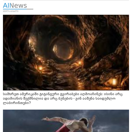
სამხრეთ ამერიკაში გიგანტური გვირაბები აღმოაჩინეს: ისინი არც
ადამიანის შექმნილია და არც ბუნების - ვინ ააშენა საიდუმლო
ლაბირინთები?