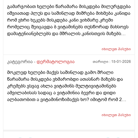
გამარჯობათ ხელები წარამარა მისკდება მილურჯდება
იშვიათად პლუს და საშინლად მიშრება მიხმება კანიდა
რომ ვხრი ხეკებს მისკდება კანი ვიხმარე კრემი
რომელიც შეიცავდა ბ ვიტამინებს თუსწორად მახსოვს
დამატენიანებლებს და მშრალის კანისთვის მაზებს
მაგრამ ისევ მიშრება ისევ მისკდება რა არის ამის
გამომწვევი მიზეზები ხშირი ხელების ბანვის გარდა და
იხილეთ
პასუხი
ხშირი ხელების ბანვის გარდა რა არის ამის
გამომწვევი მიზეზები ან რა სხვა დაავადებები
კატეგორია -
დერმატოლოგია
თარიღი :
15-01-2026
შეიძლება გამოიწვიოს ან იქნებ მირჩიოთ რაიმე ხელის
მოკლედ ხელები მაქვს საშინლად გამო.შრალი
კრემი
წარამარა მისკდება ვხმარობდი ათასნარ მაზებს და
კრემებს ვსვავ ახლა ვიტამინს მულტივიტამინებს
ამვილაბისას სადაც ა ვიტამინია ბევრი და დიდი
ალბათობით ა ვიტამინოზიმაქვს ხო? იმიტომ რომ 2
თვეა ესე ვარ რას აღარ ვისვამ მაგრან რამოდენიმე
დაბანვაზე მიუხეშდება და მისკდება შემდეგ და არის
იხილეთ
პასუხი
თუარა იმის შანსიამ დამსკდარი კანიდანრაიმე
ინფეწცია შემეჭრას ??