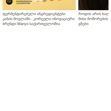
აქვს თავის ტკივილები,სხვა ჩვენება არააქვს და ასე
გვგონია დ ვიტამია გამოიწვიაო მარა ვირუსიც
ფერმენტირებული ინგრედიენტები
როდის არის ხალი
ქონდა,ვაგოსტაბილი თავის ტკივილისთვის,თქვენ რას
კანის მოვლაში - კორეული ინოვაციური
მისი მოშორების 
გვირჩევთ?როგორც გვითხარით ონლაინ ისე მიდის
ბრენდი Manyo საქართველოშია
გზები
ყველაფერი და ხალხს შეხება აქვთ პირდაპირ
პროცესთან და ისინი ვერ ხვდებიან.გმადლობთ
გაწეული დახმარებისთვის.