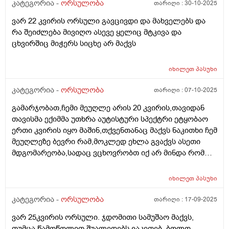
და ხაჭოსებრი გამონადენი,ნაცხის ანალიზმა კანდიდა
კატეგორია -
ორსულობა
თარიღი :
30-10-2025
აჩვენა ერთი თვის უკან,როგორ მოვიქცე?
ვარ 22 კვირის ორსული გავცივდი და მახველებს და
რა შეიძლება მივიღო ასევე ყელიც მტკივა და
ცხვირშიც მიჭერს სიცხე არ მაქვს
იხილეთ
პასუხი
კატეგორია -
ორსულობა
თარიღი :
07-10-2025
გამარჯობათ,ჩემი მეუღლე არის 20 კვირის,თავიდან
თავისმა ექიმმა უთხრა აუტისტური სპექტრი ეტყობაო
ერთი კვირის იყო მაშინ,თქვენთანაც მაქვს ნაკითხი ჩემ
მეუღლეზე ბევრი რამ,მოკლედ ეხლა გვაქვს ასეთი
მდგომარეობა,სადაც ვცხოვრობთ იქ არ მინდა რომ
იმშობიაროს,გვინდა თბილისში,დავუკავშირდით
ექიმს,გაცვლაგგამოცვლის ფურცლი
იხილეთ
პასუხი
გაკეთებულია,ახალ ექიმს რომ უთხრა როგორც
მკურნალობდა ჩემი მეუღლე ძალიან გაკვირვებული
კატეგორია -
ორსულობა
თარიღი :
17-09-2025
დარჩა და ჩვენც ვნერვიულობთ ცოტა არ
ვარ 25კვირის ორსული. ჯდომითი სამუშაო მაქვს,
იყოს,ორსულობა მიდის ძალიან
თუმცა წამოწოლით შუალედებს ვაკეთებ. ბოლო