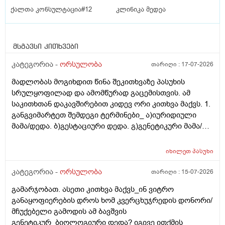
ქალთა კონსულტაცია#12
კლინიკა მედეა
მსგავსი კითხვები
კატეგორია -
ორსულობა
თარიღი :
17-07-2026
მადლობას მოგიხდით წინა შეკითხვაზე პასუხის
სრულყოფილად და ამომწურად გაცემისთვის. ამ
საკითხთან დაკავშირებით კიდევ ორი კითხვა მაქვს. 1.
განგვიმარტეთ შემდეგი ტერმინები_ ა)იურიდიული
მამა/დედა. ბ)გესტაციური დედა. გ)გენეტიკური მამა/
დედა. გ)ბიოლოგიური მამა/დედა. და
კიდევ_მსოფლიოს მრავალ ქვეყანაში აქტიურად
იხილეთ
პასუხი
მიმდინარეობს კვერცხუჯრედის დონორად ინვიტრო
თუ ხელოვნური განაყოფიერების ცენტრებში მომუშავე
კატეგორია -
ორსულობა
თარიღი :
15-07-2026
მედიცინის მუშაკების გამოყენება/დასაქმება. ეს
გამარჯობათ. ასეთი კითხვა მაქვს_ინ ვიტრო
რამდენად გავრცელებულია საქართველოში?
განაყოფიერების დროს ხომ კვერცხუჯრედის დონორი/
მჩუქებელი გამოდის ამ ბავშვის
გენეტიკურ_ბიოლოგიური დედა? იგივე ითქმის