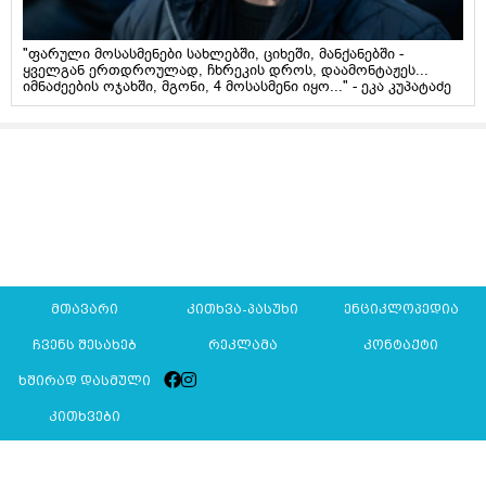
"ფარული მოსასმენები სახლებში, ციხეში, მანქანებში -
ყველგან ერთდროულად, ჩხრეკის დროს, დაამონტაჟეს...
იმნაძეების ოჯახში, მგონი, 4 მოსასმენი იყო..." - ეკა კუპატაძე
მთავარი
კითხვა-პასუხი
ენციკლოპედია
ჩვენს შესახებ
რეკლამა
კონტაქტი
ხშირად დასმული
კითხვები
Mkurnali.ge © 2016 ყველა უფლება დაცულია
მასალების გადაბეჭდვა/რეპროდუცირება აკრძალულია,