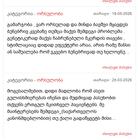
იხილეთ
პასუხი
კატეგორია -
ორსულობა
თარიღი :
18-05-2026
გამარჯობა , ვარ ორსულად და მინდა ბავშვი მყავდეს
ბუნებრივ კვებაზე თუმცა მაქვს შემდეგი პრობლემა .
გენეტიკურად მაქვს ჩაბრუნებული მკერდის თავები ,
სტიმლაციაც დიდად ეფექტური არაა, არის რამე შანსი
ან საშუალება რომ ვკვებო ბუნებრივად თუ ხელოვნური
კვება დავიწყოთ ? მადლობა წინასწარ !
იხილეთ
პასუხი
კატეგორია -
ორსულობა
თარიღი :
25-03-2026
მოგესალმებით, დიდი მადლობა რომ ასეთ
გულისხმიერებას იჩენთ და მუდმივად პასუხობთ
თქვენს ერთგულ მკითხველ პაციენტებს. მე
მაინტერესებს შემდეგი_(საქართველოს
კანონმდებლობით) თუ ქალი გადაწყვეტს მისი
კვერცხუჯრედის გაყინვას, რამდენი ხნის ვადითაა ეს
(კვერცხუჯრედის კრიოპრეზერვაცია) შესაძლებელი?
იხილეთ
პასუხი
და რამდენია ყოველთვიური გადასახადი? და ყველაზე