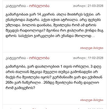
მნიშვნელოვანი შეკითხვა_თუ, დავუშვათ, საკუთარ
კატეგორია -
ორსულობა
თარიღი :
21-03-2026
გაყინული კვერცხუჯრედების ნაწილს ქალი
გამარჯობათ ვარ 14 კვირის. ახლა მითხრეს სქესი. არ
გამოიყენებს, გაყინული კიდევ ისევ მორჩება
ენახებოდა პატარა. აქეთ იქით ატრიალა. არც ფეხებს
კლინიკაში, ამ დროს შემდგომ როგორ განვითარდება
უშლიდა. ბოლოს დაინახა, შეიძლება რომ ამ დროს
სცენარი? რა ბედი ეწევა დარჩენილ გაყინულ
შეცდეს რადიოლოგი? მგონია რო ჭიპლარი ქონდა მაგ
კვერცხუჯრედებს?_თუ მათ ვადა გასდით,
დროს. სასქესო ჯირკვლები არ უჩანდა მხოლოდ
გამოიყენებენ მანამ სხვა ქალის
სიგრძე გამოჩნდა ბიჭის.
გასანაყოფიერებლად, ე.წ "დონორის" სურვილის
მიუხედავად? თუ არ შეწუხდებით, დეტალურად რომ
იხილეთ
პასუხი
ამიხსნათ ამ ყველაფრის იურიდიული მხარე? უღრმესი
კატეგორია -
ორსულობა
თარიღი :
17-02-2026
მადლობა!
გამარჯობა, ვარ დაახლოებით 1 თვის ორსული, 3 დღე
არის ძალიან მტკივა მუცელი თუმცა გამონადენი არ
მაქვს რა შეიძლება იყოს? გერმანიაში ვარ და ექიმთან
26ში ვარ ჩაწერილი . 26მდე შეიძლება რამე დავლიო
რომ გამიყუჩოს?
იხილეთ
პასუხი