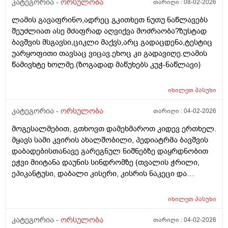
კატეგორია -
ორსულობა
თარიღი :
08-02-2026
ლამის გავაფრინო,ადრეც გკითხეთ ნუთუ ნაწლავებს
შეუძლიათ ასე მძაფრად აღვიქვა მოძრაობა?ზუსტად
ბავშვის მსგავსი,ციკლი მაქვს,არც გადაცდენა,ტესტიც
უარყოფითი თავსაც ვიცავ.ეხოც კი გადავიღე.ლამის
წამივხტე ხოლმე.(ზოგადად მაწუხებს კუჭ-ნაწლავი)
იხილეთ
პასუხი
კატეგორია -
ორსულობა
თარიღი :
04-02-2026
მოგესალმებით, გთხოვთ დამეხმაროთ კიდევ ერთხელ.
მყავს სამი კვირის ახალშობილი, პედიატრმა ბავშვის
დაბადებისთანავე გარეგნულ ნიშნებზე დაყრდნობით
ეჭვი მიიტანა დაუნის სინდრომზე (თვალის ჭრილი,
ეპიკანტუსი, დაბალი კისერი, კისრის ნაკეცი და
დაბალი ტონუსი), კვლევების შედეგად ბავშვს არ
აღმოაჩნდა გულის მანკი, ასევე სმენის პრობლემა და
იხილეთ
პასუხი
შინაგანი ორგანოების სხვა პათოლოგიები. გთხოვთ
მირჩიოთ ჯერ გენეტიკოსის კონსულტაცია მჭირდება
კატეგორია -
ორსულობა
თარიღი :
04-02-2026