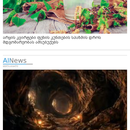
არყის კვირტები ფეხის კუნთების სპაზმის დროს
მდგომარეობას ამსუბუქებს