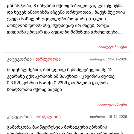
თუ კარიოტიპის ანალიზი?
გამარჯობა, 8 იანვარს მქონდა ბოლო ციკლი. ტესტმა
და ხეგეს ანალიზმა აჩვენა ორსულობა , მაქვს მუცლის
ქვედა ნაწილის ტკივილები როგორც ციკლის
მოსვლის დროს ისე, მუდმივად არ მაქვს, როცა
დიდხანს ვზივარ და ავდგები მაშინ და გრძელდება
დაახლოებით 1 2 წუთი და შემდეგ მივლის , ასევე ღამე
რომ ვწევარ მაშინ მტკივა იგივე ხანგრძლივობიფ
იხილეთ
პასუხი
ოღონდ თითქოს უფრო მეტად, ბუნებრივია? 3 დღეა
რაც ასე ვარ.
კატეგორია -
ორსულობა
თარიღი :
15-01-2026
მოგესალმებით, რამდენად შესაძლებელია მე 12
კვირაზე ექოსკოპიის ამ პასუხით - ცხვირის ძგიდე
0,31სმ, კისრის ნაოჭი 0,23სმ დაიბადოს დაუნის
სინდრომის მქონე ბავშვი.
იხილეთ
პასუხი
კატეგორია -
ორსულობა
თარიღი :
15-12-2025
გამარჯობა მაინტერესებს მოზაიკური ებრინის
გადატანა თუ შეიძლება და რა შედეგით დაბადებულა