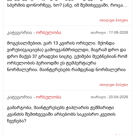
სპერმის დონორზეც, ხო? (ანუ, იმ შემთხვევაში, როცა
თავისი სპერმით ან კვერცხუჯრედით ვერ ბადებს
წყვილი) და კიდევ_თუ მედიცინა აბორტს ჩასახული
იხილეთ
პასუხი
ბავშვის მკვლელობად აღიარებს, იგივე ითქმის ხო,
როცა ლაბორატორიაში, სინჯარაში
კატეგორია -
ორსულობა
თარიღი :
17-06-2026
განაყოფიერებული ემბრიონის დაბადება აღარ სურთ
მოგესალმებით, ვარ 13 კვირის ორსული. მქონდა
მის მშობლებს?
ვირუსი(გაციება) გამოვჯანმრთელდი, მაგრამ დრო და
დრო მაქვს 37 გრადუსი სიცხე. ექიმები მეუბნებიან რომ
ორსულობის პერიოდში ეს ტემპერტაურა
ნორმალურია. მაინტერესებს რამდენად ნორმალურია
იხილეთ
პასუხი
კატეგორია -
ორსულობა
თარიღი :
20-05-2026
გამარჯობა, მაინტერესებს ჭიპლარის ჭეშმარიტი
კვანძის შემთხვევაში არსებობს საკეისრო კვეთის
ჩვენება?