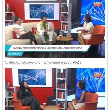
რეპროდუქტოლოგია - დედობის ბედნიერება