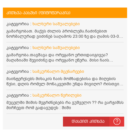
კითხვა-პასუხი (ფიტოტერაპია)
კატეგორია :
ხალხური საშუალებები
გამარჯობათ. მაქვს ძილის პრობლემა.ჩაძინებით
ნორმალურად ვიძინებ საღამოს 23:00 ზე და ღამის 03-00
ან 04:00 საათზე მეღვიძება და მერე ვერ ვიძინებ
ვერაფრით.რამე ხალხური საშუალება თუ არის ამ
კატეგორია :
ხალხური საშუალებები
პრობლემის მოსაგვარებლად
გამარჯობა.თავშავა და ორეგანო ერთიდაიგივეა?
მაღაზიაში შევიძინე და ორეგანო ეწერა. მისი ჩაის
დალევის წესი მაინტერესებს.რისთვის არის კარგი?
წავიკითხე რომ: 1 ჭიქა თბილ წყალში ჩავყაროთ 1 ჩაის
კატეგორია :
სამკურნალო მცენარეები
კოვზი დაქუცმაცებული და გამხმარი ორეგანო და
მაინტერესებს მიხაკის ჩაის მომზადებისა და მიღების
გავაჩეროთ 10-15 წუთი, მივიღოთო ჭამიდან 1-2 საათში.
წესი, დღის რომელ მონაკვეთში უნდა მივიღო? რისთვის
მიზანი: ანტიოქსიდანტური და ანთების საწინააღმდეგო
არის სასარგებლო და უკუჩვენება თუ აქვს
თვისება. სწორია ეს ინფორმაცია? უკუჩვენება რა აქვს
კატეგორია :
სამკურნალო წერილები
და ბრონქულ ასთმას თუ შველის ორეგანოს ჩაი?
მუცელში შიშის შეგრძნებებს რა ვუშველო ?? რა ვარჯიშსს
მირჩევთ რომ გადავუდეს : შიში
დასვით კითხვა