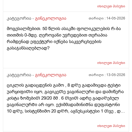
ვიზიტი) მსურს აპარატული მასაჟის - ენდოსფერო
იხილეთ
პასუხი
თერაპიის ჩატარება, რომელიც მთელ სხეულზე
კეთდება და ვიბრაციის მეშვეობით აუმჯობესებს
კატეგორია -
გინეკოლოგია
თარიღი :
14-05-2026
სისხლის მიმოქცევასა და ლიმფოდრენაჟს.
მოგესალმებით. 50 წლის ასაკში ფოლიკულების რ-ბა
მაინტერესებს, მუცლის არეზე დასაშვებია ეს
თითმის 0-მდე. ღეროვანი უჯრედებით თერაპია
პროცედურა?
რამდენად ეფექტური იქნება საკვერცხეების
გასაჯანსაღებლად?
იხილეთ
პასუხი
კატეგორია -
გინეკოლოგია
თარიღი :
13-05-2026
ციკლის გადაცდენის გამო , 8 დᲦე გადამიცდა ტესტი
უარყიფიᲗი იყო, გავიკეᲗე ვაგინალური და დამიწერა
კისტა ზომებიᲗ 29/20 მმ . 6 ᲗვიᲗ ადრე გადაᲦებულ
ვაგინალურᲨი არ იყო. ექიმმადამინიᲨნა დუფასტონი
10 დᲦე, სისტენზიმო 20 დᲦრ, აგნუსკასტუსი 1 Თვე , და
ციკლის მერე გაფამოწმება ეხოზე.
რამდენადსაყურადᲦებოა და Თუ დაეხმარება ეს
იხილეთ
პასუხი
წამლევი გაწოვაᲨი. Თუსხვა ექიმს მივმარᲗო?