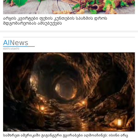
არყის კვირტები ფეხის კუნთების სპაზმის დროს
მდგომარეობას ამსუბუქებს
სამხრეთ ამერიკაში გიგანტური გვირაბები აღმოაჩინეს: ისინი არც