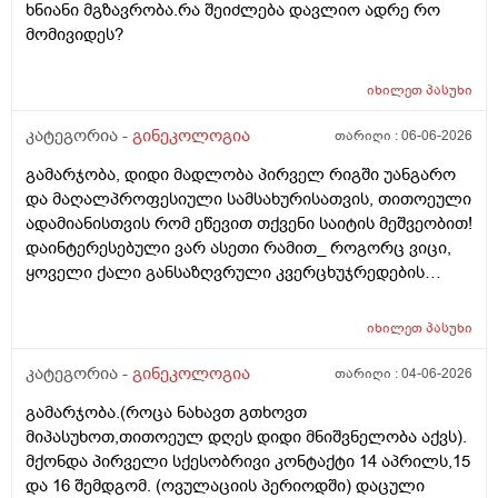
ხნიანი მგზავრობა.რა შეიძლება დავლიო ადრე რო
უნდაცკვების სახით რომ ვმართო ციკლის დღეები?
მომივიდეს?
იხილეთ
პასუხი
კატეგორია -
გინეკოლოგია
თარიღი :
06-06-2026
გამარჯობა, დიდი მადლობა პირველ რიგში უანგარო
და მაღალპროფესიული სამსახურისათვის, თითოეული
ადამიანისთვის რომ ეწევით თქვენი საიტის მეშვეობით!
დაინტერესებული ვარ ასეთი რამით_ როგორც ვიცი,
ყოველი ქალი განსაზღვრული კვერცხუჯრედების
რაოდენობით/რიცხვით იბადება. ანუ, გამოდის,
თითოელისთვის, ეს რიცხვი ინდივიდუალურია? რაზეა
იხილეთ
პასუხი
ეს დამოკიდებული?_მისი ჯანმრთელობის
(ჩვილობიდან) რომელ პროცესებზე? ქალის
კატეგორია -
გინეკოლოგია
თარიღი :
04-06-2026
ორგანიზმის/ჯანმრთელობის რომელ თავისებურებებზე
გამარჯობა.(როცა ნახავთ გთხოვთ
რომ დავუშვათ, ზოგიერთ ქალბატონს მეტი
მიპასუხოთ,თითოეულ დღეს დიდი მნიშვნელობა აქვს).
რაოდენობა აქვთ მათ ორგანიზმში
მქონდა პირველი სქესობრივი კონტაქტი 14 აპრილს,15
კვერცხუჯრედებისა, დაბადების პროცესიდან და ზოგს
და 16 შემდგომ. (ოვულაციის პერიოდში) დაცული
კი მცირე? მადლობთ!