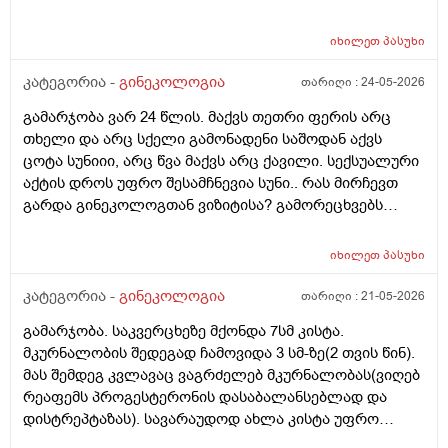
ვარ_ზოგი სპეციალისტი ამბობს რომ უმჯობესია
ჰორმონჩანაცვლებითი თერაპია (სიცოცხლის
იხილეთ
პასუხი
ბოლომდე) რადგან ქალს გულსისხლძარღვთა
დაავადებებსა და ალცჰაიმერის რისკს უმცირებს და
კატეგორია -
გინეკოლოგია
თარიღი :
24-05-2026
ზოგი სპეციალისტი კი ამტკიცებს რომ ეს ქალში
გამარჯობა ვარ 24 წლის. მაქვს თეთრი ფერის არც
სიმსივნურ პროცესებს უწყობს ხელს (საშვილოსნო,
თხელი და არც სქელი გამონადენი საშოდან აქვს
საკვერცხეები და უპირველესად, მკერდი). თუ
ცოტა სუნიიი, არც წვა მაქვს არც ქავილი. სექსუალური
შეიძლება, მითხრათ_დიდი მადლობა
აქტის დროს უფრო შესამჩნევია სუნი.. რას მირჩევთ
გულისხმიერებისთვის!
გარდა გინეკოლოგთან ვიზიტისა? გამორეცხვებს
სანთლებს რა შეიძლება გავიკეთო? და კიდევ
მაინტერესებს პირიდან ამომდის რაღაცნაირი სუნი
იხილეთ
პასუხი
თითქოს და კუჭიდან ამოდის ეს რისი ბრალი შეიძლება
იყოს?
კატეგორია -
გინეკოლოგია
თარიღი :
21-05-2026
გამარჯობა. საკვერცხეზე მქონდა 7სმ კისტა.
მკურნალობის შედეგად ჩამოვიდა 3 სმ-ზე(2 თვის წინ).
მას შემდეგ კვლავაც ვაგრძელებ მკურნალობას(ვიღებ
რეაფემს პროგესტერონის დასაბალანსებლად და
დისტრეპტაზას). სავარაუდოდ ახლა კისტა უფრო
შემცირებული უნდა იყოს. (2 კვირაში მაქვს ექიმთან