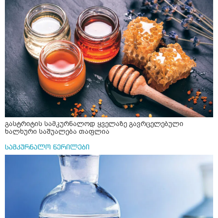
მოვამზადო უსაფრთხოდ. 2) მეორე ვარიანტი
არვიხი როგორ მოვიქცე რა გავაკეთო ასევე დამეწყო
მაინტერესებს რძესთან ერთად მიღება: რძეში ჩავყარო
შიშები უაზროდ შფოთვა რომ ვეღარ გავალ გაერთ
ერთი სუფრის კოვზის მეოთხედი ფხვნილი კურკუმა და
საერთო ან რაომე მსგავსი როგორ მოვიქხე გავხდი
ჩავყარო ცოტა შავი პილპილი და ავადუღო თუ ჯერ რძე
ძალაინ მგრძნობიარე ყველაფერზე მეტირება ( ვინმერ
ავადუღო, ცოტა გათბეს და მერე ჩავყარო კურკუმა? და
რომ ჩხუბობს ცუდად ვხდები შიშები მეწყება ეგრევე (
საღამოს ვახშამზე რომ მივიღო თუ შეიძლება? P.S მიზანი
ასევე მაქვს დანგრეული ოჯახი 7 თვეა 5წლიანი
არის ანთების საწინააღმდეგო,ანტიოქსიდანტური და
ქორწინება დასრულებული იყო ღალატი პატიებები
დამამშვიდებელი( მშვიდი ძილისთვის)
მანიპულაციები რომ თავს მოიკლავდა თუ წამოვიდოდი
მისგან ეს ტოქსიკური ურთიერთობა დავასრულე ეხლა
ისებ ასე ვარ თავბრუხვევებით და როგორ მოვიქცეე
არვიცი ბოდიში ცოყა არულად მიწერია
გასტრიტის სამკურნალოდ ყველაზე გავრცელებული
ხალხური საშუალება თაფლია
სამკურნალო წერილები