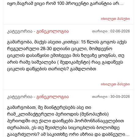
იყო,მაგრამ ვიცი რომ 100 პროცენტი გარანტია არ
არსებობს. მენსტრუაცია(ყოველ შემთხვევაში მე ასე
ვფოქრობ რადგანაც Implantation bleeding არსებობს და
იხილეთ
პასუხი
არ მინდა ავირიო) მქონდა 24 რიცხვში,როგორც
ჩვეულებრივ 3-4 დღე,მაგრამ ადრე
კატეგორია -
გინეკოლოგია
თარიღი :
02-06-2026
მომივიდა,ველოდებოდი 1 კვირის ან 10 დღის მერე.
გამარჯობა, მაქვს ასეთი კითხვა: 15 წლის გოგოს აქვს
მალევე ვირუსი შემხვდა,სიცხე,გულისრევის
რეგულარული 28-30 დღიანი ციკლი, მომდევნო
შეგრძნებაც მქონდა. მალევე გავიკეთე
ციკლის დასაწყისი ემთხვევა მის ზღვაზე ყოფნას, თუ
ტესტი,უარყოფითი იყო. ეგ უცნაური შეგრძნება
არის რამე საშუალება ( მედიკამენტი) რაც გადაწევს
რამოდენიმე დღე მქონდა. ახლა მენტრუაციას
ციკლის დაწყების თარიღს? გამდლობთ
ველოდები,მაგრამ არ მომივიდა,შუალედი 28-32 დღე
მაქვს ხოლმე და ახლა გადაცდენაა. (მოგზაურობა
მოქმედებსო,2 კვირის წინ სხვა ქალაქში გავემგვაზრე
იხილეთ
პასუხი
და იქ ვარ 10 საათის სავალი), 3 დღის წინ ტესტი
კატეგორია -
გინეკოლოგია
თარიღი :
30-05-2026
გავიკეთე ისევ უარყოფითია. შემდეგი 1 კვირის
განმავლობაში ვერ ვახერხებ მისვლას ექიმთან. არის
გამარჯობათ, მე მაინტერესებს ასე თი
რაიმე შანსი ფეხმძიმობის? აზრი აქვს განმეორებით
რამ_კლიმაქტერული პერიოდის (მენოპაუზის)
ტესტს? მენტრუაცია რეგულარული მქონდა ხოლმე28-
პერიოდში თუ ქალი დაიწყებს ჰორმონჩანაცვლებით
30 დღე შუალედი.
თერაპიას, ეს თუ შეიძლება სიცოცხლის ბოლომდე
გააგრძელოს? ამ საკითხზე ორი აზრია და დაბნეული