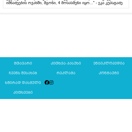
იმნაძეების ოჯახში, მგონი, 4 მოსასმენი იყო..." - ეკა კუპატაძე
მთავარი
კითხვა-პასუხი
ენციკლოპედია
ჩვენს შესახებ
რეკლამა
კონტაქტი
ხშირად დასმული
კითხვები
Mkurnali.ge © 2016 ყველა უფლება დაცულია
მასალების გადაბეჭდვა/რეპროდუცირება აკრძალულია,
იხილეთ
მასალის გამოყენების პირობები