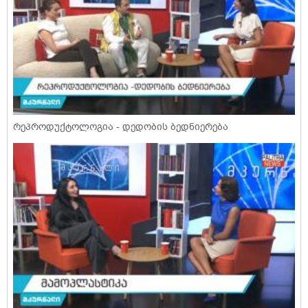
რეპროდუქტოლოგია - დედობის ბედნიერება