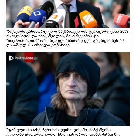
"რუსეთმა განახორციელა საქართველოს ტერიტორიების 20%-
ის ოკუპაცია და სააკაშვილის, მისი რეჟიმის და
"ნაცმოძრაობის" ღალატი ვერანაირად ვერ გადაფარავს ამ
დანაშაულს" - ირაკლი კობახიძე
"ფარული მოსასმენები სახლებში, ციხეში, მანქანებში -
ყველგან ერთდროულად, ჩხრეკის დროს, დაამონტაჟეს...