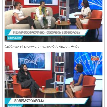
რეპროდუქტოლოგია - დედობის ბედნიერება