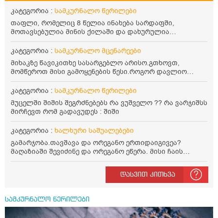
კატეგორია :
სამკურნალო წერილები
თაფლი, რომელიც 8 წელია ინახება სარდაფში,
მოთავსებულია მინის ქილაში და დახურულია
პლასტმასის სახურავით. ექნება თუ არა შენარჩუნებული
სასარგებლო თვისებები და შეიძლება თუ არა მისი
კატეგორია :
სამკურნალო მცენარეები
მირთმევა? გმადლობთ.
მიხაკზე წავიკითხე სასარგებლო არისო.გთხოვთ,
მომწეროთ მისი გამოყენების წესი.როგორ დავლიო
მიხაკის ჩაი. ასევე მაინტერესებს ლეიკოციტები მაქვს
ოდნავ დაბალი და წავიკითხე ლეიკოციტების დონეს
კატეგორია :
სამკურნალო წერილები
მაღლა წევსო და ასეა?
მუცელში შიშის შეგრძნებებს რა ვუშველო ?? რა ვარჯიშსს
მირჩევთ რომ გადავუდეს : შიში
კატეგორია :
ხალხური საშუალებები
გამარჯობა.თავშავა და ორეგანო ერთიდაიგივეა?
მაღაზიაში შევიძინე და ორეგანო ეწერა. მისი ჩაის
დალევის წესი მაინტერესებს.რისთვის არის კარგი?
წავიკითხე რომ: 1 ჭიქა თბილ წყალში ჩავყაროთ 1 ჩაის
დასვით კითხვა
კოვზი დაქუცმაცებული და გამხმარი ორეგანო და
გავაჩეროთ 10-15 წუთი, მივიღოთო ჭამიდან 1-2 საათში.
მიზანი: ანტიოქსიდანტური და ანთების საწინააღმდეგო
სამკურნალო წერილები
თვისება. სწორია ეს ინფორმაცია? უკუჩვენება რა აქვს
და ბრონქულ ასთმას თუ შველის ორეგანოს ჩაი?