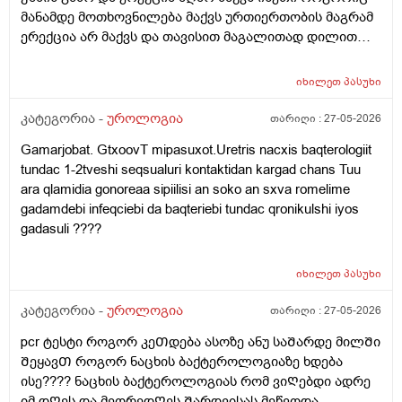
მანამდე მოთხოვნილება მაქვს ურთიერთობის მაგრამ
ერექცია არ მაქვს და თავისით მაგალითად დილით
როცა მქონდა მანამდე ეხლა აღარ მაქვს
იხილეთ
პასუხი
კატეგორია -
უროლოგია
თარიღი :
27-05-2026
Gamarjobat. GtxoovT mipasuxot.Uretris nacxis baqterologiit
tundac 1-2tveshi seqsualuri kontaktidan kargad chans Tuu
ara qlamidia gonoreaa sipiilisi an soko an sxva romelime
gadamdebi infeqciebi da baqteriebi tundac qronikulshi iyos
gadasuli ????
იხილეთ
პასუხი
კატეგორია -
უროლოგია
თარიღი :
27-05-2026
pcr ტესტი როგორ კეᲗდება ასოზე ანუ საᲨარდე მილᲨი
ᲨეყავᲗ როგორ ნაცხის ბაქტეროლოგიაზე ხდება
ისე???? ნაცხის ბაქტეროლოგიას რომ ვიᲦებდი ადრე
იმ დᲦეს და მეორედᲦეს Შარდვისას მეწვოდა