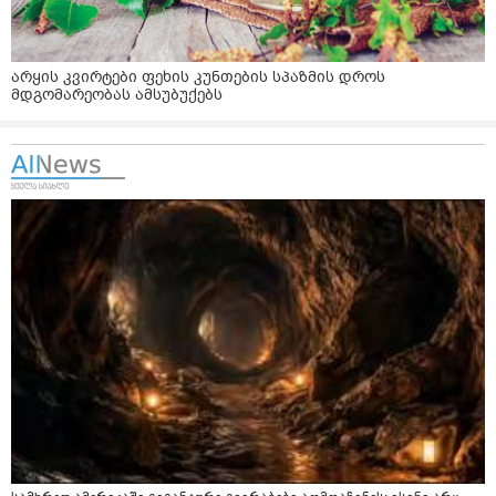
არყის კვირტები ფეხის კუნთების სპაზმის დროს
მდგომარეობას ამსუბუქებს