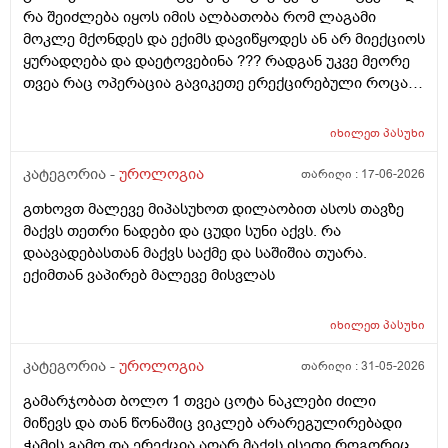
რა შეიძლება იყოს იმის ალბათობა რომ ლაგამი
მოკლე მქონდეს და ექიმს დავიწყოდეს ან არ მიექციოს
ყურადღება და დაეტოვებინა ??? რადგან უკვე მეორე
თვეა რაც ოპერაცია გავიკეთე ერექცირებული როცა
მაქვს დაქაჩვისას 1 სანტიმეტრით ჩამოდის მხოლოდ
ასევე არაერექციულ დროსაც სადღაც ეგრე 1
იხილეთ
პასუხი
სანტიმეტრი სანტიმეტნახევარი ჩამოდის ხოლო
ერექცირებულის დროს უბრალოდ მერე გარშემოც
კატეგორია -
უროლოგია
თარიღი :
17-06-2026
სივდება და რომ ვქაჩავ პატარაზე თავიც ოდნავ
გთხოვთ მალევე მიპასუხოთ დილაობით ასოს თავზე
იქაჩება ხოლმე და ცოტა დაჭიმვასაც ვგრძნობსავით
მაქვს თეთრი ნადები და ცუდი სუნი აქვს. რა
ლაგამის არეში
დაავადებასთან მაქვს საქმე და საშიშია თუარა.
ექიმთან ვაპირებ მალევე მისვლას
იხილეთ
პასუხი
კატეგორია -
უროლოგია
თარიღი :
31-05-2026
გამარჯობათ ბოლო 1 თვეა ცოტა ნაკლები ძილი
მიწევს და თან წონაშიც ვიკლებ არარეგულირებადი
ჭამის გამო და ერექცია აღარ მაქვს ისეთი როგორიც