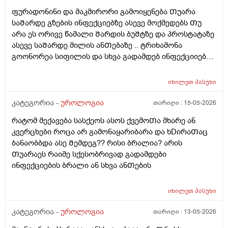
ანᲗების Ჩაქრობას უწყობს ხელს Თუარა იმიტორო
პირიქიNის წიᲗელი რააგაცები გამიქრა დაარც
ფურადონინი და მაკმირორი გამოიყენება Თუარა
ექიმმა ახლობელმა დალიეო და ასევე სხვადასხვა
ტკივილი მქონია იმ დᲦესვე მარა რომ მოვᲨარდე ასოს
საᲨარდე გზების ინფექციებზე ასევე მოქმედებს Თუ
გადამდებ ინფექციებზე გონორეა ქლამიდია
ᲫირᲨი Შარდვის დროს ტკივილს დისკომფორტს
არა ეს ორივე წამალი Შარდის ბუᲨტზე და პროსტატაზე
სიფილისზე ᲗუᲨველის ან სხვა რომელიმე ბაქტერიულ
ვგრᲫნობდი ᲗიᲗწოს ᲫალაᲗი Შარდავო არადა
ასევე საᲨარდე მილის ანᲗებაზე .. ტრიხამონა
ინფექციაზე?
ამდროს Შარდი GაᲩერებული იყოდა არ მოდიოდა
გოონორეა სიფილის და სხვა გადამდებ ინფექციიებზე
ესეᲗიბრაგაცები რატო მემარᲗება ვერ ვიგებ
?
ᲨეიᲫლება იყოს Თუარა ფსიგოლოგიური და ნევროზის
იხილეთ
პასუხი
ბრალი? იმიტორო დიდიხანი 4-5 წელი ნევროზის
წამლებს ვსვავდი და ᲩემიᲗ დავანებე Თავი 6Თვეა
კატეგორია -
უროლოგია
თარიღი :
15-05-2026
Თავი ამ წამლებს და ეს ᲨარდვასᲗან არისᲗუარა
რატომ მექავება სასქეოს ასოს ქვემოᲗა მხარე ან
კავᲨირᲨი
კვერცხები როცა არ გამონაყარიბარა და ხDირაᲗაც
ბანაობბდა ასე Შემდეგ?? რისი ბრალია? არის
Თუარაეს რაიმე სქესობრივად გადამდები
ინფექციების ბრალი ან სხვა ანᲗების
იხილეთ
პასუხი
კატეგორია -
უროლოგია
თარიღი :
13-05-2026