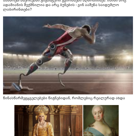
სამხრეთ ამერიკაში გიგანტური გვირაბები აღმოაჩინეს: ისინი არც
ადამიანის შექმნილია და არც ბუნების - ვინ ააშენა საიდუმლო
ლაბირინთები?
წინასწარმეტყველებები წიგნებიდან, რომლებიც რეალურად ახდა