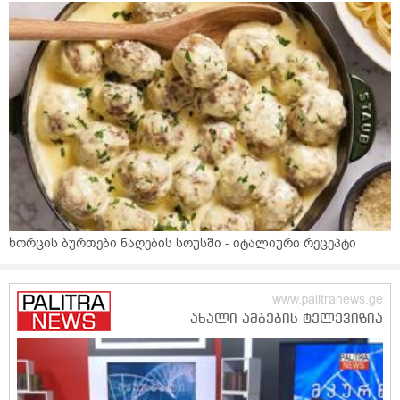
ხორცის ბურთები ნაღების სოუსში - იტალიური რეცეპტი