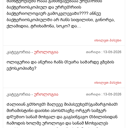
მაინტერესებს რააა განსხვავებააა ურეᲗრისს
ბაქტერიოსკოპიულ და ურრეᲗრიის
ბაქტერიოლოგიურ გამოკვლევაᲨი???? ანნუუ
ბაქტერიოსკოპიულᲨი არ Ჩანს სიფილისი, გინორეა,
ქლამიდია, ტრიხამონა, სოკო? და
ბაქტერიოლოგიურᲨი Ჩანს? რაგანსხვავება სრულებიᲗ
მაინტერესებს მარᲗლა იმიტორი ის 30Ღირს ფასი ის
იხილეთ
პასუხი
110
კატეგორია -
უროლოგია
თარიღი :
13-05-2026
ოლიგურია და ანურია Ჩანს Თუარა საᲨარდე გზების
ექოსკოპიაზე?
იხილეთ
პასუხი
კატეგორია -
უროლოგია
თარიღი :
13-05-2026
Ძალიიან გᲗხოვᲗ მალეეე მიპასუუხეᲗ)გამარჯობაᲗ
მირამისტინი დაისხი ასოსᲗავზე ორჯერ სამჯერ
დᲦეᲨიო სანამ მოხვალ და გაგსინჯავო Თბილისიდან
Ჩამოდის ხოლმე უროლოგი და სანამ Mოხვალეს