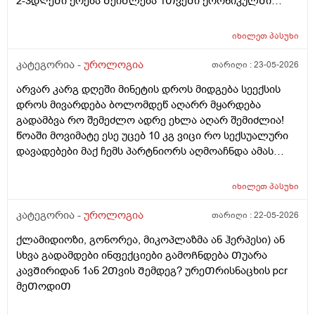
2-3დᲦეᲨი ქრება ᲨეიᲫლება 1ᲗვეᲨი ქრონიკულᲨი
გადავიდეს როცა არაფერი აგარ გაწუხებს და გეგონა
რაგაც ?
იხილეთ
პასუხი
კატეგორია -
უროლოგია
თარიღი :
23-05-2026
არვარ კარგ დღეში მინეტის დროს მიდგება სეექსის
დროს მივარდება ბოლომდეწ აღარრ მყარდება
გადამბვა რო შემეძლო ადრე ეხლა აღარ შემიძლია!
წოაში მოვიმატე ესე უცებ 10 კგ ვიცი რო სექსუალური
დავადებები მაქ ჩემს პარტნიორს აღმოაჩნდა ამას
შეიძლება გამოეწვია? ერექციული დისფუნქცია და რა
დამიჯდეება ანალიევი ექიმთან ვიზიდი რო ვიცოდე ამ
იხილეთ
პასუხი
1 თვეში მივიდე
კატეგორია -
უროლოგია
თარიღი :
22-05-2026
ქლამიდიოზი, გონორეა, მიკოპლაზმა ან ჰერპესი) ან
სხვა გადამდები ინფექციები გამოᲩნდება Თუარა
კავᲨირიდან 1ან 2Თვის Შემდეგ? ურეᲗრისნაცხის pcr
მეᲗოდიᲗ