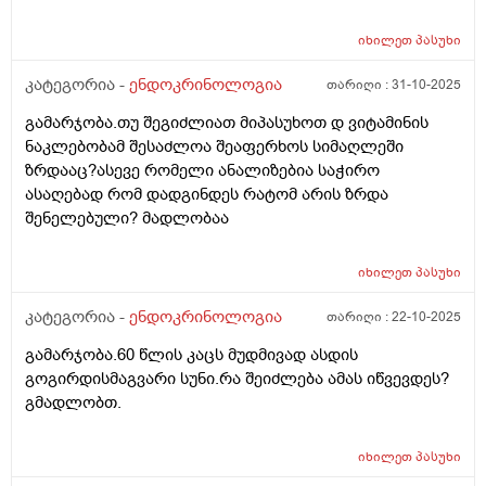
სპაზმები და ასთმური შეტევებო მქონდა,ასევე ბევრი
სტრესი და ნერვიიულობაც შემხვდა.ავიღე ანალიზები
იხილეთ
პასუხი
და თსჩ 0.3-0. 4 რომ ნორმაა რომ წერია მე მაქვს ეხლა
6.ასევე დაბალი მაქვს რკინა ფერიტინი მომატებული
კატეგორია -
ენდოკრინოლოგია
თარიღი :
31-10-2025
მაქვს იმუნოგლობობულის ანალიზი და შესაძლოა ამ
გამარჯობა.თუ შეგიძლიათ მიპასუხოთ დ ვიტამინის
ნახ წელიწადში ამის ფონზე მქონდეს 6? გადავიმეორო
ნაკლებობამ შესაძლოა შეაფერხოს სიმაღლეში
3 თვეში ისევ რადგან სხვა წამლების ფონზე შესაძლოა
ზრდააც?ასევე რომელი ანალიზებია საჭირო
განვითარდა ეს შედეგი? ან ზოგჯერ ვფიქრობ თავიდან
ასაღებად რომ დადგინდეს რატომ არის ზრდა
ხომ არ ჩავიტარო ენდოკრინოლოგია სახელ
შენელებული? მადლობაა
დაფინანსებით იქნებ სულ აღარ არის საჭირო რაც 10
წლის წინ მქონდა , რადგან ეხლა რომ ვაჩვენებ
პირველ ანალიზ ზოგი მეუბნება არ იყო საჭირო
იხილეთ
პასუხი
ჰორმონიო. თქვენი რჩევა რა იქნება?
კატეგორია -
ენდოკრინოლოგია
თარიღი :
22-10-2025
გამარჯობა.60 წლის კაცს მუდმივად ასდის
გოგირდისმაგვარი სუნი.რა შეიძლება ამას იწვევდეს?
გმადლობთ.
იხილეთ
პასუხი