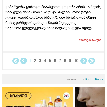
კაფსულა,რამდენიმე თვე ან მეტი.იქნებ კვირაში
გამარჯობა.გთხოვთ მიპასუხოთ.გოგონა არის 15 წლის,
რამდენჯერმე,ხანგძლივად ან რა სქემას მირჩევთ
სიმაღლე მისი არის 162 .უნდა ძალიან რომ ცოტა
რკინა რომ არ დამიგროვდეს. ჰემოგლობინი მაქვს
კიდევ გაიზარდოს.რა ანალიზებია საჭირო და ასევე
ანალიზით 161 (120-160 ნორმ). ფერიტინი,ჰემატოკრიტი
რას გვირჩევთ? გამიგია მაჯის რედგენიც
და მთლიანად სისხლის ანალიზი ნორმაში მაქვს.
საჭიროა.გენეტიკურად მამა მაღალი. დედა იგივე
სიმაღლის 162 სმ.მოხრაც ახასიათებს რადგან აქვს
პლასკასტოპიაც.რომ მომწეროთ რა გამოკვლრვებია
იხილეთ
პასუხი
კონკრეტულად ამ პრობლემისთვის? სტატურანზე რას
იტყვით ?
1
2
3
4
5
6
7
8
9
10
sponsored by
ContentRoom