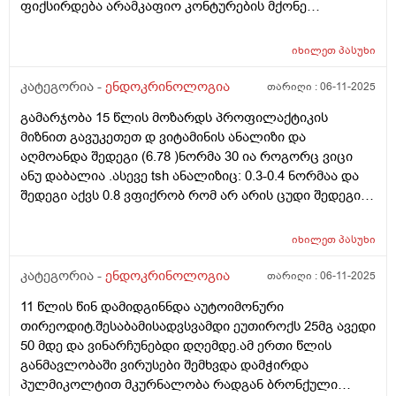
ფიქსირდება არამკაფიო კონტურების მქონე
დაქვეითებული ეკოგენობის კვანძოვანი ჩანართი
ზომით: 2x4 მმ (EU-TIRADS 5).) კითხვაა ასეთი. ცხიმიანი
იხილეთ
პასუხი
და აკნესკენ მიდრეკილი კანის გამო. დიდი
ხანი,წლებია ვსარგებლობ სოლარიუმით,კვირაში
კატეგორია -
ენდოკრინოლოგია
თარიღი :
06-11-2025
ერთხელ 10 წუთი,რაც ჩემს კანს შველის საკმაოდ(,ვიცი
გამარჯობა 15 წლის მოზარდს პროფილაქტიკის
კარგად სოლარიუმის მომაკვიდენებელი მხარეები) . ეს
მიზნით გავუკეთეთ დ ვიტამინის ანალიზი და
კვანძი სოლარიუმის სხივებს ხომ არ შეეძლო
აღმოანდა შედეგი (6.78 )ნორმა 30 ია როგორც ვიცი
გამოეწვია და ამჟამად,ამ კვანძის ფონზე შეიძლება
ანუ დაბალია .ასევე tsh ანალიზიც: 0.3-0.4 ნორმაა და
კიდევ სოლარიუმით სარგებლობა? მადლობა დიდი
შედეგი აქვს 0.8 ვფიქრობ რომ არ არის ცუდი შედეგი
და შესაძლოა დ ვიტამინის ასეთმა დაბალმა
მაჩვენებელმა tsh ეს შედეგი შეცვალოს თუ არ მიიღო
იხილეთ
პასუხი
დ ვიტამინი? ამათ შორის არის კავშირი? მადლობა
კატეგორია -
ენდოკრინოლოგია
თარიღი :
06-11-2025
11 წლის წინ დამიდგინნდა აუტოიმონური
თირეოდიტ.შესაბამისადვსვამდი ეუთიროქს 25მგ ავედი
50 მდე და ვინარჩუნებდი დღემდე.ამ ერთი წლის
განმავლობაში ვირუსები შემხვდა დამჭირდა
პულმიკოლტით მკურნალობა რადგან ბრონქული