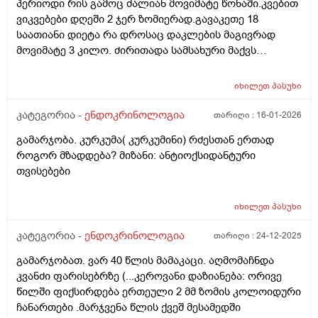
პერიოდი რის გამოც ძალიან მოვიმატე წონაში.კვებით
მისარგებლია,კანი საშინელ დღეში მაქვს,გამონაყრის
ვიკვებები დღეში 2 ჯერ ზომიერად.გავაკეთე 18
თვალსაზრისით,სამწუხაროდ დერმატოლოგებიც
საათიანი დიეტა რა დროსაც დაკლების მაგივრად
ამოვწურე,უშედეგოდ...... მადლობა დიდი, (ფარისებრი
მოვიმატე 3 კილო. ძირითადა სამსახური მაქვს
ჯირკვალი არასიმეტრიული, კონტურები მკვეტრი,
ჯდომითი. ნაკლებად აქტიური ვარ. ვგრძნობ სულ
სწორი. სტრუქტურა საშუალო - მრავალმხრივი,
დაღლილობას. რა შეიძლება გავაკეთო რომ წონაში
არაერთგვაროვანი. ეკოგენობა მომატებული
იხილეთ
პასუხი
დავიკლო?
ფიბროზის ხარჯზე. სისხლის ძარღვოვანი სურატი
კატეგორია -
ენდოკრინოლოგია
თარიღი :
16-01-2026
ნორმალური კეროვანი დაზიანებები: მარჯვენა წილში,
ქვედა მესამედში სახე ოვალური ფორმის,
გამარჯობა. კურკუმა( კურკუმინი) რძესთან ერთად
სტორკონტურიანი, დაქვეითებული ეკოგენობის,
როგორ მზადდება? მიზანი: ანტიოქსიდანტური
სოლიდური შენების კვანძიანი ვერტიკალური ზრდაით,
თვისებები
სუსტი შიდა ვასკულარიზაციათი, ზომით 4,5 X 2,5 მმ .
ორივე წილში ისახება მრავალობითი თხელი
იხილეთ
პასუხი
ფიბროზული უბნები. მარჯვენა წლის ზომებია 20 X 20 X
44 მმ, მოცულობა 9,3 სმ. ისთმუსის სისქე 4 მმ. მარჯვენა
კატეგორია -
ენდოკრინოლოგია
თარიღი :
24-12-2025
წლის ზომებია 16 X 17 X 40 მმ, მოცულობა 6 სმ საერთო
მოცულობა: 15,3 სმ (N 8-22 სმ) კისრის ორივე
გამარჯობათ. ვარ 40 წლის მამაკაცი. აღმომაჩნდა
გვერდითა ზედაპირზე სახება 1 სმ-მდე ზომის
კვანძი ფარისებრზე (...კეროვანი დაზიანება: ორივე
დაქვეითებული ეკოგენობის ერთეული ლიმფური
წილში ფიქსირდება ერთეული 2 მმ ზომის კოლოიდური
კვანძები .
ჩანართები .მარჯვენა წლის ქვეშ მესამედში