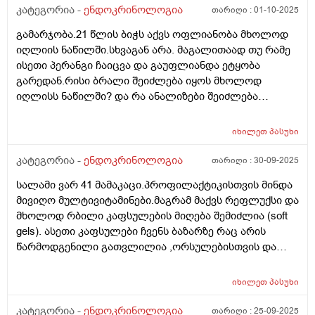
კატეგორია -
ენდოკრინოლოგია
თარიღი :
01-10-2025
გამარჯობა.21 წლის ბიჭს აქვს ოფლიანობა მხოლოდ
იღლიის ნაწილში.სხვაგან არა. მაგალითაად თუ რამე
ისეთი პერანგი ჩაიცვა და გაუფლიანდა ეტყობა
გარედან.რისი ბრალი შეიძლება იყოს მხოლოდ
იღლისს ნაწილში? და რა ანალიზები შეიძლება
გაკეთდეს?
იხილეთ
პასუხი
კატეგორია -
ენდოკრინოლოგია
თარიღი :
30-09-2025
სალამი ვარ 41 მამაკაცი.პროფილაქტიკისთვის მინდა
მივიღო მულტივიტამინები.მაგრამ მაქვს რეფლუქსი და
მხოლოდ რბილი კაფსულების მიღება შემიძლია (soft
gels). ასეთი კაფსულები ჩვენს ბაზარზე რაც არის
წარმოდგენილი გათვლილია ,ორსულებისთვის და
ხასიათდება რკინის მაღალი შემცველობით(ჩემზე
კარგად მოგეხსენებათ რატომაც) ყველაზე დაბალი
იხილეთ
პასუხი
შემცველობა რაც ვნახე,კაფსულა შეიცავს 17 მგ.
რკინას. თუ შემიძლია მივიღო ასეთი
კატეგორია -
ენდოკრინოლოგია
თარიღი :
25-09-2025