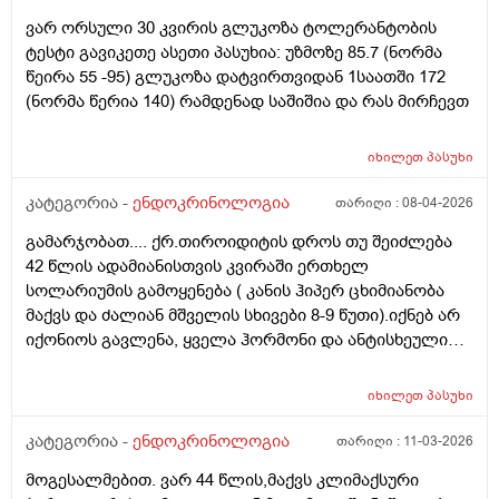
ვარ ორსული 30 კვირის გლუკოზა ტოლერანტობის
ტესტი გავიკეთე ასეთი პასუხია: უზმოზე 85.7 (ნორმა
წეირა 55 -95) გლუკოზა დატვირთვიდან 1საათში 172
(ნორმა წერია 140) რამდენად საშიშია და რას მირჩევთ
იხილეთ
პასუხი
კატეგორია -
ენდოკრინოლოგია
თარიღი :
08-04-2026
გამარჯობათ.... ქრ.თიროიდიტის დროს თუ შეიძლება
42 წლის ადამიანისთვის კვირაში ერთხელ
სოლარიუმის გამოყენება ( კანის ჰიპერ ცხიმიანობა
მაქვს და ძალიან მშველის სხივები 8-9 წუთი).იქნებ არ
იქონიოს გავლენა, ყველა ჰორმონი და ანტისხეული
წესრიგშია ფარისებრის. თავიდან არატოქსიკური
ჩიყვი იყო ,სამ თვიანმა მკურნალობამ კარგად იმუშავა(
იხილეთ
პასუხი
მიოინოზიტოლი+ Sl და ფერმენტები) ეხლა
მცენარეული დანამატებით და ფერმენტებით
კატეგორია -
ენდოკრინოლოგია
თარიღი :
11-03-2026
ვაგრძელებ მკურნალობას, ჩემ ენდიკრინოლოგს ვერ
მოგესალმებით. ვარ 44 წლის,მაქვს კლიმაქსური
შევბედე სოლარიუმზე საუბარი... ეს თვეებია არ