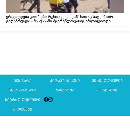
ვრცელდება კადრები რუსთაველიდან, სადაც სატვირთო
გადაბრუნდა - მანქანაში მცირეწლოვანიც იმყოფებოდა
მთავარი
კითხვა-პასუხი
ენციკლოპედია
ჩვენს შესახებ
რეკლამა
კონტაქტი
ხშირად დასმული
კითხვები
Mkurnali.ge © 2016 ყველა უფლება დაცულია
მასალების გადაბეჭდვა/რეპროდუცირება აკრძალულია,
იხილეთ
მასალის გამოყენების პირობები