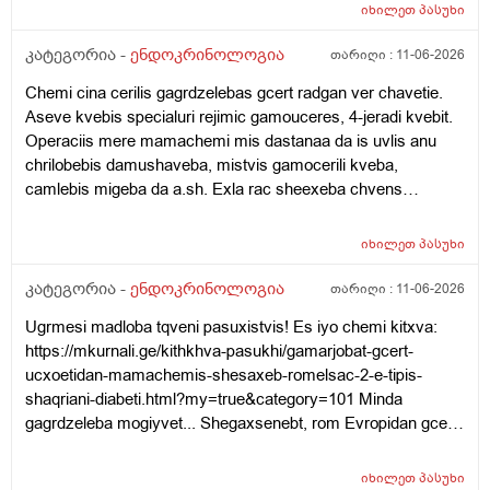
მადლობა წინასწაე
იხილეთ
პასუხი
კატეგორია -
ენდოკრინოლოგია
თარიღი :
11-06-2026
Chemi cina cerilis gagrdzelebas gcert radgan ver chavetie.
Aseve kvebis specialuri rejimic gamouceres, 4-jeradi kvebit.
Operaciis mere mamachemi mis dastanaa da is uvlis anu
chrilobebis damushaveba, mistvis gamocerili kveba,
camlebis migeba da a.sh. Exla rac sheexeba chvens
kitxvebs... Rasac qvia shokshi vart, eseti ram rom moxda
saertod da tan tviton mamachemi qristiani adamiania da
იხილეთ
პასუხი
gvikvirs ram gamoicvia aseti sashineli nabijis gadadgma?!
Cota dadzabuli urtiertoba ki qonda dedachemtan bolo dros
კატეგორია -
ენდოკრინოლოგია
თარიღი :
11-06-2026
magram mere isev daicyes laparaki da icoda, rom
Ugrmesi madloba tqveni pasuxistvis! Es iyo chemi kitxva:
apirebdnen Tbilisshi chasvlas dzalian male. Zogadad es bolo
https://mkurnali.ge/kithkhva-pasukhi/gamarjobat-gcert-
clebia, ragac ver vcnobt mamachems anu dzalian shecvlilia
ucxoetidan-mamachemis-shesaxeb-romelsac-2-e-tipis-
da yvelapers negatiurad uyurebs! Tan cota pulis problemebic
shaqriani-diabeti.html?my=true&category=101 Minda
daemata da dzalian gagizianebuli, agresiuli iyo xolme, sul cola
gagrdzeleba mogiyvet... Shegaxsenebt, rom Evropidan gcert
undoda da ar midioda eqimtan! Chvenc vatyobdit, rom
mamachemis shesaxeb, romelic amjamad Tbilisshia da 2-e
depresia qonda magram dzalit xo ver caviyvandit eqimtan?
tipis shaqriani diabeti aqvs da aseve chriloba pexze. Im dges
Tviton mis mamas anu babuachemsac diabeti qonda da
იხილეთ
პასუხი