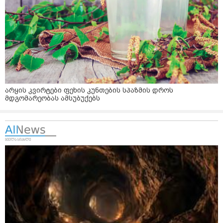
არყის კვირტები ფეხის კუნთების სპაზმის დროს
მდგომარეობას ამსუბუქებს