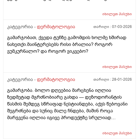
ამილაგა და შემდეგ ისევ თავიდან დამეწყო სიწითლე
და დაემატა წარბებს შორის . გავაგრძელე ეს ეგზემია
იხილეთ
პასუხი
მაზი მაგრამ უფრო მიუარესებდა და ახლა არაფერს
არ ვისმევ მაგრამ კანი მაქვს საშინლად გამომშრალი
კატეგორია -
დერმატოლოგია
თარიღი :
07-03-2026
და პერიოდულად ისევ მაქვს სიწითლე ვერ გავიგე
გამარჯობათ, ქვედა ტუჩზე გამომდის ხოლმე ხშირად
ზუსტად რა მჭირს მეშინია რაიმე კრემია წასმა რომ
ნახეთქი.მაინტერესებს რისი ბრალია? როგორ
უარესი არ დამემართოს რა შეიძლება გავაკეთო ?
ვუმკურნალო? და როგორ ვიკვებო?
იხილეთ
პასუხი
კატეგორია -
დერმატოლოგია
თარიღი :
28-01-2026
გამარჯობა. ბოლო დღეებია მარცხენა იღლია
ზედმეტად მგრძნობიარე გახდა — დეზოდორანტის
წასმის შემდეგ სწრაფად ნესტიანდება, აქვს წებოვანი
შეგრძნება და სუნიც მალე ჩნდება, მაშინ როცა
მარჯვენა იღლია იგივე პროდუქტზე სრულიად
ნორმალურად რეაგირებს და მშრალია. სიწითლე ან
ტკივილი არ მაქვს, მაგრამ აშკარა ასიმეტრიაა
იხილეთ
პასუხი
რეაქციაში. მაინტერესებს, შეიძლება თუ არა ეს იყოს