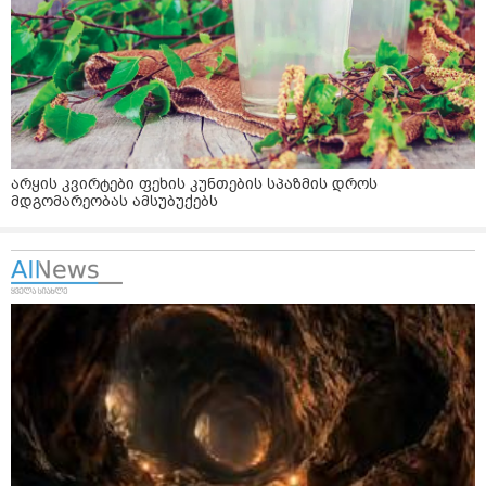
არყის კვირტები ფეხის კუნთების სპაზმის დროს
მდგომარეობას ამსუბუქებს