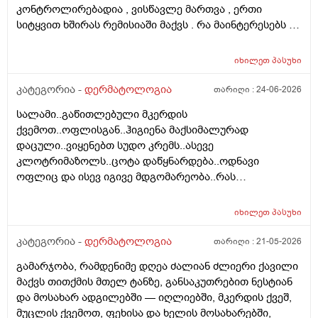
კონტროლირებადია , ვისწავლე მართვა , ერთი
გამიღიანოს . თუ გააგრძელებს იმავე ფორმით
სიტყვით ხშირას რემისიაში მაქვს . რა მაინტერესებს -
არსებობას თანახმა ვარ ერთი სიტყით . მოკლედ
იმ ადგილებში სადაც არასდრის მქონია მაგ:ღაწვები ,
შეიძლება თუ არა თმის გადანერგვა სკალპის
კისერი , ყელი , მუცელი , საჯდომი , ხელი , ფეხი და ა.შ
ფსორიაზის დროს და არის თუ არა პრაქტიკაში ვინც
იხილეთ
პასუხი
თუ შეიძლება ეპილაციის კეთება . ვიკეთებდი ღაწვებსა
გაიკეთა , თმაც შეუნარჩუნდა და ფსორიაზიც არ
და ყელზე და დაახლოებით 2 წელია გავწყვიტე ,
კატეგორია -
დერმატოლოგია
თარიღი :
24-06-2026
გაღიზიანებულა კიდე უფრო . მადლონა წინასწარ !
ფსორიაზი დამეწყო დაახლოებით 10 წელი. 27 წლის
სალამი..გაწითლებული მკერდის
ვარ . ვიღაცამ მითხრა შესაძლოა ეპილაციამ
ქვემოთ..ოფლისგან..ჰიგიენა მაქსიმალურად
გააღიაზიანოს და მანდაც გამოვიდესო , შიშმა ამიტანა
დაცული..ვიყენებთ სუდო კრემს..ასევე
. სხვადასხვა ვერსია მესმის , ზოგი ამბობს არანაირი
კლოტრიმაზოლს..ცოტა დაწყნარდება..ოდნავი
ახალი კერების გაჩენა , ზოგიც კი პირიქით . იქნებ
ოფლიც და ისევ იგივე მდგომარეობა..რას
თქვენ მითხრათ ღირს გაგრძელება ? რისკი
გვირჩევთ..მადლობა ..
რამხელაა? მადლობა წინასწარ .
იხილეთ
პასუხი
კატეგორია -
დერმატოლოგია
თარიღი :
21-05-2026
გამარჯობა, რამდენიმე დღეა ძალიან ძლიერი ქავილი
მაქვს თითქმის მთელ ტანზე, განსაკუთრებით ნესტიან
და მოსახარ ადგილებში — იღლიებში, მკერდის ქვეშ,
მუცლის ქვემოთ, ფეხისა და ხელის მოსახარებში,