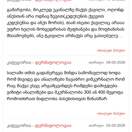
გამარჯობა, მოკლედ უკანალზე მაქვს ქავილი, ოღონდ
ანუსთან არა ოდნავ ზევით(კუდუსუნის ქვევით
კუდუსუნსა და ანუს შორის), ძაან ისეთი ქავილიც არააა
უფრო ხელის მოხვედრისას მეფხანება და მოფხანისას
მსიამოვნებს, ანუ ტკივილი არმაქვს არც გასიებულუ
არაა, 2 წლის წინ გავიკეთე პილონუდირ კისტის
ოპერაცია ანუ ბეწვის ჩაბრუნება(ლაზერით) მაგის მერე
იხილეთ
პასუხი
კვირაში მინიმუმ 4 ჯერ ვიბან მაგ ადგილს(მხოლოდ
წყლით) ანუ არამგონია რომ გამიმეორდეს. ჭიები
კატეგორია -
დერმატოლოგია
თარიღი :
09-05-2026
მყავდა და მაგანაც იცის ქავილი მაგრამ ანუსის
სალამი თმის გადანერგვა მინდა სამომავლოდ ხოდა
გარშემო, ჰემოროიდიც მაქვს ოდნავ, სოკო შეიძლება
რომ მივიდე და ანალიზები ჩავაბრო ვიმკურნალო რომ
იყოს? ან კანის გაღიზიანება?
რაც მაქვა ესეც არგამცვინდეს რამდენი დამიჯდება
ვიზიტი ანალიზები და მკურნალობა 300 ან 400 მეყოფა
რომოთხრათ მადლობა პასუხისთვის წინასწარ
იხილეთ
პასუხი
კატეგორია -
დერმატოლოგია
თარიღი :
02-05-2026