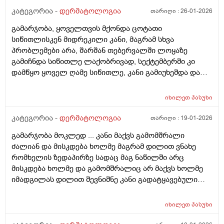
კანის გაღიზიანება, ოფლის ჯირკვლების აქტივობის
კატეგორია -
დერმატოლოგია
თარიღი :
26-01-2026
სხვაობა ან სხვა დერმატოლოგიური მიზეზი ან
გამარჯობა, ყოველთვის მქონდა ცოტათი
როგორი ტიპის მოვლას მირჩევთ ვარ 17 წლის ბიჭი
სიწითლისკენ მიდრეკილი კანი, მაგრამ სხვა
ბევრი სხვადასხვა დეზოდორანტი მიხმარია და
პრობლემები არა, შარშან თებერვალში ლოყაზე
აღმოვაჩინე რო დეზოდორანტებში არ არის საქმე
გამიჩნდა სიწითლე ლაქობრივად, სექტემბერში კი
არამედ ჩემს მარცხენა იღლიაშია. მადლობა წინასწარ
დამწყო ყოველ ღამე სიწითლე, კანი გამიუხეშდა და
პასუხისთვის
წავედი დერმატოლოგთან, დამინიშნა დერმოდექსის
საწინააღმდეგო სახის დასააბნი 6 კვირის მანძილზე,
იხილეთ
პასუხი
როზამეტი დღეგმოშვებით და აზელაინის მჟავა 15%,
ამასთან ერთად ავენის ტოლარენს კონტროლი,
კატეგორია -
დერმატოლოგია
თარიღი :
19-01-2026
მითხრა, რომ მაქვს პაპულაპოსტულოზური როზაცეა,
გამარჯობა მოკლედ ... კანი მაქვს გამომშრალი
რაც დავიწყე მკურნალობა საშინლად მომემატა
ძალიან და მისკდება ხოლმე მაგრამ დილით ვნახე
ლოყებზე გამონაყარი, სხაბოლოოდ დავიწყე
რომხელის ზედაპირზე სადაც მაგ ნაწილში არც
დოქსიციკლინის 100 მგ დალევა უკვე 10 დღეზე მეტია
მისკდება ხოლმე და გამომშრალიც არ მაქვს ხოლმე
და სახე უფრო ჩაწყნარდა, რა ვქნა როდის შევწყვიტო
იმადგილას დილით შევნიშნე კანი გადატყავებული
დალევა?
ხელი არაფერზე არ გამიკრავს ზუსტად ვიცირომ
გამჭროდა და რაგაცა მაგრამ ეს პატარა მერე
იხილეთ
პასუხი
გადიდდა სიგრძეში და იმ ადგილას ლურჯად ამოვიდა
თხლად კანზე რა შეიძლება იყოს