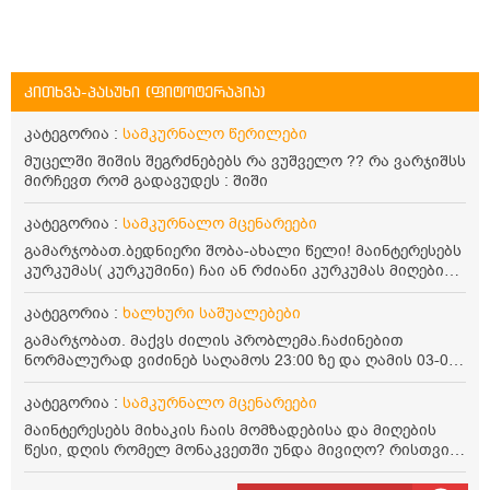
კითხვა-პასუხი (ფიტოტერაპია)
კატეგორია :
სამკურნალო წერილები
მუცელში შიშის შეგრძნებებს რა ვუშველო ?? რა ვარჯიშსს
მირჩევთ რომ გადავუდეს : შიში
კატეგორია :
სამკურნალო მცენარეები
გამარჯობათ.ბედნიერი შობა-ახალი წელი! მაინტერესებს
კურკუმას( კურკუმინი) ჩაი ან რძიანი კურკუმას მიღების
წესი. მაინტერესებდა და წავიკითხე ასეთი ინფორმაცია:
კურკუმას გააჩნია ანთების საწინააღმდეგო,
კატეგორია :
ხალხური საშუალებები
დამამშვიდებელი და ანტიოქსიდანტური თვისებები.ის
გამარჯობათ. მაქვს ძილის პრობლემა.ჩაძინებით
უნდა მივიღოთო ცხიმთან და შავ პილპილთან ერთად
ნორმალურად ვიძინებ საღამოს 23:00 ზე და ღამის 03-00
ეფექტურობის მიზნით. 1) პირველი ვარიანტი არის ჩაი:
ან 04:00 საათზე მეღვიძება და მერე ვერ ვიძინებ
როგორ მივიღო კურკუმას ჩაი? უზმოზე,ჭამამდე თუ ჭამის
ვერაფრით.რამე ხალხური საშუალება თუ არის ამ
კატეგორია :
სამკურნალო მცენარეები
შემდეგ? თბილი წყალი უნდა დავასხათ თუ მდუღარე?
პრობლემის მოსაგვარებლად
წავიკითხე რომ კურკუმას თუ დავასხამთ მდუღარე
მაინტერესებს მიხაკის ჩაის მომზადებისა და მიღების
წყალს, ის დაკარგავსო სასარგებლო თვისებებს, ასევე
წესი, დღის რომელ მონაკვეთში უნდა მივიღო? რისთვის
წავიკითხე რომ თუ არ ადუღდა კურკუმა წყალში, მაშინ
არის სასარგებლო და უკუჩვენება თუ აქვს
შეიცავო დიდი ოდენობით ოქსალატებს და თირკმელში