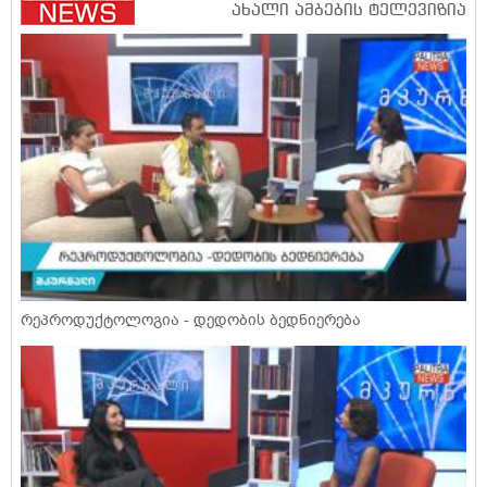
რეპროდუქტოლოგია - დედობის ბედნიერება