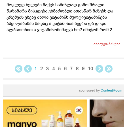
შეიძლება გამოიწვიოს ან იქნებ მირჩიოთ რაიმე ხელის
მოკლედ ხელები მაქვს საშინლად გამო.შრალი
კრემი
წარამარა მისკდება ვხმარობდი ათასნარ მაზებს და
კრემებს ვსვავ ახლა ვიტამინს მულტივიტამინებს
ამვილაბისას სადაც ა ვიტამინია ბევრი და დიდი
ალბათობით ა ვიტამინოზიმაქვს ხო? იმიტომ რომ 2
თვეა ესე ვარ რას აღარ ვისვამ მაგრან რამოდენიმე
დაბანვაზე მიუხეშდება და მისკდება შემდეგ და არის
იხილეთ
პასუხი
თუარა იმის შანსიამ დამსკდარი კანიდანრაიმე
ინფეწცია შემეჭრას ??
1
2
3
4
5
6
7
8
9
10
sponsored by
ContentRoom