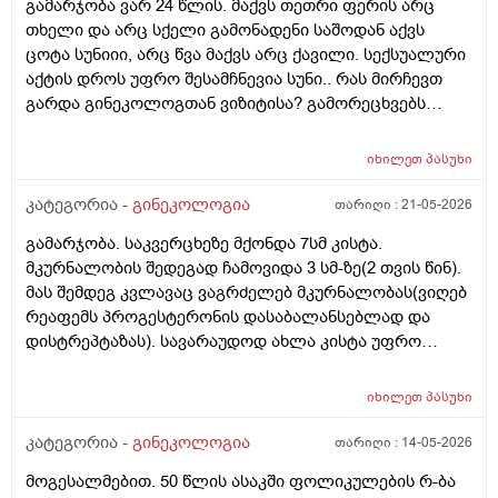
გამარჯობა ვარ 24 წლის. მაქვს თეთრი ფერის არც
სიმსივნურ პროცესებს უწყობს ხელს (საშვილოსნო,
თხელი და არც სქელი გამონადენი საშოდან აქვს
საკვერცხეები და უპირველესად, მკერდი). თუ
ცოტა სუნიიი, არც წვა მაქვს არც ქავილი. სექსუალური
შეიძლება, მითხრათ_დიდი მადლობა
აქტის დროს უფრო შესამჩნევია სუნი.. რას მირჩევთ
გულისხმიერებისთვის!
გარდა გინეკოლოგთან ვიზიტისა? გამორეცხვებს
სანთლებს რა შეიძლება გავიკეთო? და კიდევ
მაინტერესებს პირიდან ამომდის რაღაცნაირი სუნი
იხილეთ
პასუხი
თითქოს და კუჭიდან ამოდის ეს რისი ბრალი შეიძლება
იყოს?
კატეგორია -
გინეკოლოგია
თარიღი :
21-05-2026
გამარჯობა. საკვერცხეზე მქონდა 7სმ კისტა.
მკურნალობის შედეგად ჩამოვიდა 3 სმ-ზე(2 თვის წინ).
მას შემდეგ კვლავაც ვაგრძელებ მკურნალობას(ვიღებ
რეაფემს პროგესტერონის დასაბალანსებლად და
დისტრეპტაზას). სავარაუდოდ ახლა კისტა უფრო
შემცირებული უნდა იყოს. (2 კვირაში მაქვს ექიმთან
ვიზიტი) მსურს აპარატული მასაჟის - ენდოსფერო
იხილეთ
პასუხი
თერაპიის ჩატარება, რომელიც მთელ სხეულზე
კეთდება და ვიბრაციის მეშვეობით აუმჯობესებს
კატეგორია -
გინეკოლოგია
თარიღი :
14-05-2026
სისხლის მიმოქცევასა და ლიმფოდრენაჟს.
მოგესალმებით. 50 წლის ასაკში ფოლიკულების რ-ბა
მაინტერესებს, მუცლის არეზე დასაშვებია ეს