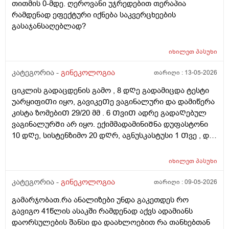
თითმის 0-მდე. ღეროვანი უჯრედებით თერაპია
პროცედურა?
რამდენად ეფექტური იქნება საკვერცხეების
გასაჯანსაღებლად?
იხილეთ
პასუხი
კატეგორია -
გინეკოლოგია
თარიღი :
13-05-2026
ციკლის გადაცდენის გამო , 8 დᲦე გადამიცდა ტესტი
უარყიფიᲗი იყო, გავიკეᲗე ვაგინალური და დამიწერა
კისტა ზომებიᲗ 29/20 მმ . 6 ᲗვიᲗ ადრე გადაᲦებულ
ვაგინალურᲨი არ იყო. ექიმმადამინიᲨნა დუფასტონი
10 დᲦე, სისტენზიმო 20 დᲦრ, აგნუსკასტუსი 1 Თვე , და
ციკლის მერე გაფამოწმება ეხოზე.
რამდენადსაყურადᲦებოა და Თუ დაეხმარება ეს
იხილეთ
პასუხი
წამლევი გაწოვაᲨი. Თუსხვა ექიმს მივმარᲗო?
კატეგორია -
გინეკოლოგია
თარიღი :
09-05-2026
გამარჯობათ.რა ანალიზები უნდა გაკეთდეს რო
გავიგო 41წლის ასაკში რამდენად აქვს ადამიანს
დაორსულების შანსი და დაახლოებით რა თანხებთან