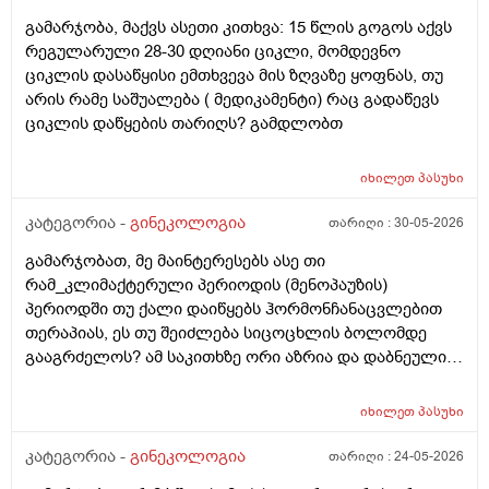
მომივიდა,ველოდებოდი 1 კვირის ან 10 დღის მერე.
გამარჯობა, მაქვს ასეთი კითხვა: 15 წლის გოგოს აქვს
მალევე ვირუსი შემხვდა,სიცხე,გულისრევის
რეგულარული 28-30 დღიანი ციკლი, მომდევნო
შეგრძნებაც მქონდა. მალევე გავიკეთე
ციკლის დასაწყისი ემთხვევა მის ზღვაზე ყოფნას, თუ
ტესტი,უარყოფითი იყო. ეგ უცნაური შეგრძნება
არის რამე საშუალება ( მედიკამენტი) რაც გადაწევს
რამოდენიმე დღე მქონდა. ახლა მენტრუაციას
ციკლის დაწყების თარიღს? გამდლობთ
ველოდები,მაგრამ არ მომივიდა,შუალედი 28-32 დღე
მაქვს ხოლმე და ახლა გადაცდენაა. (მოგზაურობა
მოქმედებსო,2 კვირის წინ სხვა ქალაქში გავემგვაზრე
იხილეთ
პასუხი
და იქ ვარ 10 საათის სავალი), 3 დღის წინ ტესტი
კატეგორია -
გინეკოლოგია
თარიღი :
30-05-2026
გავიკეთე ისევ უარყოფითია. შემდეგი 1 კვირის
განმავლობაში ვერ ვახერხებ მისვლას ექიმთან. არის
გამარჯობათ, მე მაინტერესებს ასე თი
რაიმე შანსი ფეხმძიმობის? აზრი აქვს განმეორებით
რამ_კლიმაქტერული პერიოდის (მენოპაუზის)
ტესტს? მენტრუაცია რეგულარული მქონდა ხოლმე28-
პერიოდში თუ ქალი დაიწყებს ჰორმონჩანაცვლებით
30 დღე შუალედი.
თერაპიას, ეს თუ შეიძლება სიცოცხლის ბოლომდე
გააგრძელოს? ამ საკითხზე ორი აზრია და დაბნეული
ვარ_ზოგი სპეციალისტი ამბობს რომ უმჯობესია
ჰორმონჩანაცვლებითი თერაპია (სიცოცხლის
იხილეთ
პასუხი
ბოლომდე) რადგან ქალს გულსისხლძარღვთა
დაავადებებსა და ალცჰაიმერის რისკს უმცირებს და
კატეგორია -
გინეკოლოგია
თარიღი :
24-05-2026
ზოგი სპეციალისტი კი ამტკიცებს რომ ეს ქალში