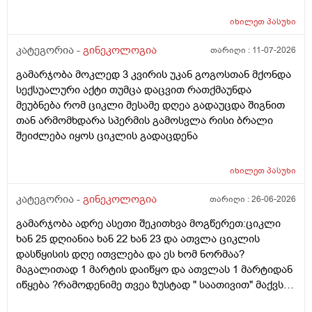
ურთიერთობა მქონდა ისევ... ჯერ კვლავ არ დამწყებია
მენსტრუაცია 10 დღეა გადამიცდს,,, ორსულობას არ
იხილეთ
პასუხი
აჩვენებს ტესტი... ივნისში რომ დავოესულებოდი უკვე
თვე გავიდა... 9 ივლის რო დავორსულებოდი როგორ
კატეგორია -
გინეკოლოგია
თარიღი :
11-07-2026
ოვულაციია იყო დიდი ხნით ადრე... შეგრძმება მაქ მაქ
გამარჯობა მოკლედ 3 კვირის უკან გოგოსთან მქონდა
ტკივილის ხან არა, შარდვის შემდეგ ტკივილი და
სექსუალური აქტი თუმცა დაცვით რათქმაუნდა
შებერილობის შეგრძმება...ჩემით ორციპოლი და
მეუბნება რომ ციკლი მესამე დღეა გადაუცდა შიგნით
ნოშპაც დავლიეე.... რა უნდა ვქნა
თან არმომხდარა სპერმის გამოსვლა რისი ბრალი
შეიძლება იყოს ციკლის გადაცდენა
იხილეთ
პასუხი
კატეგორია -
გინეკოლოგია
თარიღი :
26-06-2026
გამარჯობა ადრე ასეთი შეკითხვა მოგწერეთ:ციკლი
ხან 25 დღიანია ხან 22 ხან 23 და ათვლა ციკლის
დასწყისის დღე ითვლება და ეს ხომ ნორმაა?
მაგალითად 1 მარტის დაიწყო და ათვლას 1 მარტიდან
იწყება ?რამოდენიმე თვეა ზუსტად " საათივით" მაქვს
უკვე 21 დღიანი და ვიცი რომ ნორმაა, მაგრამ სულ