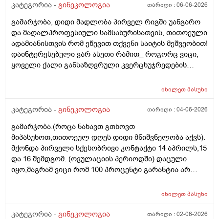
კატეგორია -
გინეკოლოგია
თარიღი :
06-06-2026
გამარჯობა, დიდი მადლობა პირველ რიგში უანგარო
და მაღალპროფესიული სამსახურისათვის, თითოეული
ადამიანისთვის რომ ეწევით თქვენი საიტის მეშვეობით!
დაინტერესებული ვარ ასეთი რამით_ როგორც ვიცი,
ყოველი ქალი განსაზღვრული კვერცხუჯრედების
რაოდენობით/რიცხვით იბადება. ანუ, გამოდის,
თითოელისთვის, ეს რიცხვი ინდივიდუალურია? რაზეა
იხილეთ
პასუხი
ეს დამოკიდებული?_მისი ჯანმრთელობის
(ჩვილობიდან) რომელ პროცესებზე? ქალის
კატეგორია -
გინეკოლოგია
თარიღი :
04-06-2026
ორგანიზმის/ჯანმრთელობის რომელ თავისებურებებზე
გამარჯობა.(როცა ნახავთ გთხოვთ
რომ დავუშვათ, ზოგიერთ ქალბატონს მეტი
მიპასუხოთ,თითოეულ დღეს დიდი მნიშვნელობა აქვს).
რაოდენობა აქვთ მათ ორგანიზმში
მქონდა პირველი სქესობრივი კონტაქტი 14 აპრილს,15
კვერცხუჯრედებისა, დაბადების პროცესიდან და ზოგს
და 16 შემდგომ. (ოვულაციის პერიოდში) დაცული
კი მცირე? მადლობთ!
იყო,მაგრამ ვიცი რომ 100 პროცენტი გარანტია არ
არსებობს. მენსტრუაცია(ყოველ შემთხვევაში მე ასე
ვფოქრობ რადგანაც Implantation bleeding არსებობს და
იხილეთ
პასუხი
არ მინდა ავირიო) მქონდა 24 რიცხვში,როგორც
ჩვეულებრივ 3-4 დღე,მაგრამ ადრე
კატეგორია -
გინეკოლოგია
თარიღი :
02-06-2026