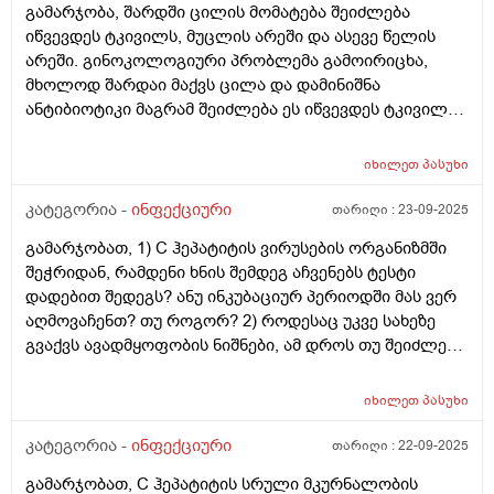
საწინაღდეგი 1 დავლიე და ეს მეირე დღეს რო უნდა
გამარჯობა, შარდში ცილის მომატება შეიძლება
რეაქციაა რომ ჯანმრთელდება თუ ანტიბიოტიკების
დამელია კიდე ანტიბიოტიკიდამნიშნა. და რავქნა ამას
იწვევდეს ტკივილს, მუცლის არეში და ასევე წელის
უკუჩვენება? რამდენად სასიშია? ეს ვკითხე ხელოვნურ
რო მოვრჩები ხელ მეირედ ის მეორე სოკოს
არეში. გინოკოლოგიური პრობლემა გამოირიცხა,
ინტელეტსაც და არ მაკმაყოფილებს პასუხი და იქნებ
საწინაღმდეგო დავლიო?? თურავქნა ძალიან დავიბენი
მხოლოდ შარდაი მაქვს ცილა და დამინიშნა
თქვენ გქონდეთ ამის გამოცდილება პრაქტიკაში
ანტიბიოტიკი მაგრამ შეიძლება ეს იწვევდეს ტკივილს
თუ ტკივილის მიზეზი კიდე სხვაგან უნდა ვეძიო,
მაგალითად ხერხემალის ბრალინხობარ შეილება
იხილეთ
პასუხი
იყოს. მადლობა
კატეგორია -
ინფექციური
თარიღი :
23-09-2025
გამარჯობათ, 1) C ჰეპატიტის ვირუსების ორგანიზმში
შეჭრიდან, რამდენი ხნის შემდეგ აჩვენებს ტესტი
დადებით შედეგს? ანუ ინკუბაციურ პერიოდში მას ვერ
აღმოვაჩენთ? თუ როგორ? 2) როდესაც უკვე სახეზე
გვაქვს ავადმყოფობის ნიშნები, ამ დროს თუ შეიძლება
ტესტმა უარყოფითი აჩვენოს? 3) როდესაც ავადმყოფი
ელიმინაციის გავლით მთლიანად მორჩება მას
იხილეთ
პასუხი
ანტისხეულები მაინც ექნებაო და ეს რამდენ ხანს
უნარჩუნდება? ეს ანტისხეულები მას დაიცავს ვირუსები
კატეგორია -
ინფექციური
თარიღი :
22-09-2025
ხელახლა რომ შეეჭრას, მათგან დაავადებისგან? თუ
გამარჯობათ, C ჰეპატიტის სრული მკურნალობის
დიახ, რამდენ ხანს? ასეთ დროს როგორ გებულობენ