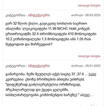
მდებარეობა და კონტურები ნორმის ფარგლებშია. Cor-
განივი ზომა გადიდებულია.
იხილეთ
პასუხი
კატეგორია -
ინფექციური
თარიღი :
08-03-2025
ვარ 32 წლის ქალი, გავიკეთე სისხლის საერთო
ანალიზი: ლეიკოციტები 11.99 MCHC Hold კონვენ.
ერითროციტში 32.4 თრომბოციტები 410 მონოციტები
10.2 ეოზინოფილები 1.3 მონოციტები აბს 1.05 რას
მეტყოდით და მირჩევდით?
იხილეთ
პასუხი
კატეგორია -
ინფექციური
თარიღი :
26-01-2025
გამარჯობა. ჩემს მეუღლეს აქვს სიცხე 37 ,37.4 ... უკვე
კვირეებია. ეხოზე ბრონხების ანთება უთხრეს(
"დიფუზურად გაძლიერებულია ორმხრივად,
პრეჰილარულად და ქვედა ველებში,
სისხლძარღვოვანი კომპონენტის ხარჯზე) " ასევე
იმუნოგლობულინი 700 მდე , C რეაქტიული - 0.280 mg/L
(ნორმა -< 5.000) არის აქტიური მწეველი.