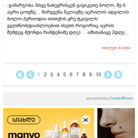
-გამარჯობა 3თვე ნახევრისკენ გავიკეთე ბოლო, მე-5
აცრა ცოფზე… მარჯვენა მკლავზე აცრილის ადგილას
ბოლო პერიოდია თითქოს ყრუ ტკივილს
ვგღძნობ(დაახლოებით ისეთს როგორიც აცრის
შემდეგ მქონდა რამდენიმე დღე) … ამსთანავე 2დღეა
შევნიშნე პატარა, წერტილის მსგავსი ჩირქი და
შეწითლება მაგავე ადგილზე, ზუსტად არ ვიცი ბუსუსი
იხილეთ
პასუხი
იყო თუ აცრილის ადგილი , რთულია
განსასაზღვრად… წავისვი უზნაძის მალამო და
თითქოს ჩაცხრა მაგრამ სიწითლე მაინც მაქვს და
თითქოს გამაგრებულივითაა ეგ ადგილი… რა
1
2
3
4
5
6
7
8
9
10
შეიძლება იყოს? რამდენად საშიშია ეს სიტუაცია ან რა
გართულება შეიძლება მოყვეს?
sponsored by
ContentRoom