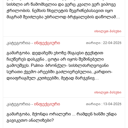
სისხლი არ წამომსვლია და ვერც კვალი ვერ ვიპოვე
ჭრილობის. ნემსის ჩხვლეტის შეგრძნებასავით იყო
მაგრამ შეიძლება უბრალოდ ბრჭყალების დაწოლამ
გამოიწვია ასეთი შეგრძნება. აუცილებელია ექიმთან
ვიზიტი?
იხილეთ
პასუხი
კატეგორია -
ინფექციური
თარიღი :
22-04-2025
გამარჯობა. დედაჩემს ეხოზე მსგავსი ტექსტით
ჩაუწერეს დასკვნა , ცოტა არ იყოს შეშინებული
გამოუშვეს. Pulmo- ბრონქულ- სისხლძარღვოვანი
სურათი ქვემო არეებში გაძლიერებულია, კარდიო-
დიაფრაგმულ კუთხეებში, მეტად მარჯვნივ
დეფორმირებულია. ამავე მხარეს ვლინდება დაბალი
ინტენსივობის ინფილტრაციული კერები
იხილეთ
პასუხი
(საფიქრებელია შეგუბებით ცვლილებებზე). საშიშია
რაიმე? მოკლე მიმოხილვით რომ მიპასუხოთ ძალიან
კატეგორია -
ინფექციური
თარიღი :
13-04-2025
ღელავს. ფილტვის ფესვები გამკრივებულია, მარჯვენა
გამარჯობა, მქონდა ორალური ... რამდენ ხანში უნდა
მცირედ ინფილტრირებულია, სინუსები
გავიკეთო ანალიზები?
დიფერენცირდება. დიაფრაგმის გუმბათების