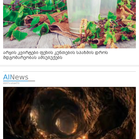
არყის კვირტები ფეხის კუნთების სპაზმის დროს
მდგომარეობას ამსუბუქებს