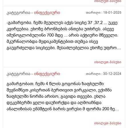
იხილეთ
პასუხი
მკურნალობდა მედიკამენტებით( D-panza,
ანტიბიოტიკი)) თუმცა ისევ გაუგრძელდა სიცხეები.
კატეგორია -
ინფექციური
თარიღი :
18-01-2025
შესაძლებელია ეხოზე უფრო სანდო რაიმე გზით
-გამარჯობა. ჩემს მეუღლეს აქვს სიცხე 37 ,37.2 ... უკვე
გამოკვლევა ფილტვების? მეშინია წყალი არ ჩაუდგეს
კვირეებია. ეხოზე ბრონხების ანთება უთხრეს. ასევე
ან რამე არ ქონდეს. ასევე უჩივის ბეჭების გვერდების
იმუნოგლობულინი 700 მდე ... არის აქტიური მწეველი.
არეში ტკივილს.
მკურნალობდა მედიკამენტებით თუმცა ისევ
გაუგრძელდა სიცხეები. შესაძლებელია ეხოზე უფრო
სანდო რაიმე გზით გამოკვლევა ფილტვების? მეშინია
წყალი არ ჩაუდგეს ან რამე არ ქონდეს
იხილეთ
პასუხი
კატეგორია -
ინფექციური
თარიღი :
30-12-2024
გამარჯობათ. ჩემს 4 წლის გოგონას ზაფხულში
შევნიშნეთ კისერთან ბურთივით ჯირკვალი, ექიმმა
ზაფხულში ნორმა არისო, გავიდა თვეები. ეხლა
დეკემბერში ყელი დაუჩირქდა და აღმოაჩნდა
ანალიზისას ემპშტეინ ბარის ვირუსი მ ფორმა 200 ზე
მეტი და გ ფორმა 78 . ასე დაწერა სინევოს ანალიზმა.
პედიატრი მარწმუნებს რომ საშიში არაფერია კვებით
იხილეთ
პასუხი
სუფთა ჰაერით თავისით გაუვლის ვირუსი 2 3 თვეში.