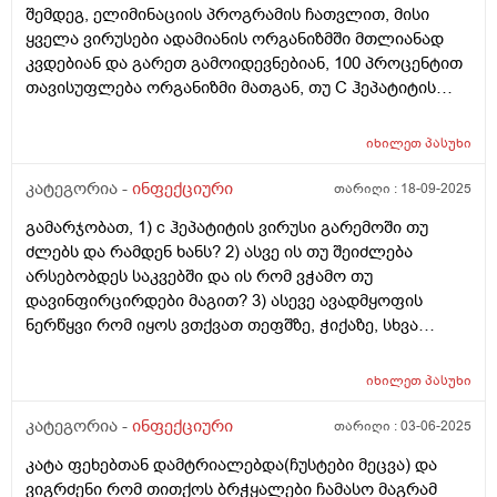
შემდეგ, ელიმინაციის პროგრამის ჩათვლით, მისი
ადამიანს აქვს თუ არა ვირუსი, თუ ტესტი დადებითია?
ყველა ვირუსები ადამიანის ორგანიზმში მთლიანად
4) თუ ავადმყოფი კი მოჩა, მაგრამ ელიმინაციის
კვდებიან და გარეთ გამოიდევნებიან, 100 პროცენტით
პროგრამა არ გაუვლია და ამის გამო აქვს ვირუსი
თავისუფლება ორგანიზმი მათგან, თუ C ჰეპატიტის
ორგანიზმში, მასზე ტესტი დადებითს აჩვენებს? თუ კი
ვირუსები აღნიშნული მკურნალობის შედეგად
ესეიგი მას ჰქონია ამ დროს ანტისხეულები და ისინი
უბრალოდ არააქტიურ, უვნებელ ფორმაში გადადიან
რატომ ვერ ანადგურებენ C ჰეპატიტის ვირუსებს?
იხილეთ
პასუხი
და მაინც რჩებიან ორგანიზმში, ნაწილი მაინც,
თუნდაც ქრონიკულ ფორმაში გადასულებს?
რომლებთაც რაღაც, თუნდაც ხანგრძლივი დროის
კატეგორია -
ინფექციური
თარიღი :
18-09-2025
გმადლობთ
შემდეგ ისევ შეუძლიათ გააქტიურდნენ და ისევ
გამარჯობათ, 1) c ჰეპატიტის ვირუსი გარემოში თუ
გამოიწვიონ ეს დაავადება თავისი კლინიკური
ძლებს და რამდენ ხანს? 2) ასვე ის თუ შეიძლება
ნიშნებით და ისევ თავიდან სამკურნალო გახდეს ეს C
არსებობდეს საკვებში და ის რომ ვჭამო თუ
ჰეპატიტი? ამ ორ ვარიანტთაგან რომელია მართალი?
დავინფირცირდები მაგით? 3) ასევე ავადმყოფის
გმადლობთ
ნერწყვი რომ იყოს ვთქვათ თეფშზე, ჭიქაზე, სხვა
საგანზე და მისი საშუალებით რომ დავლიო წყალი,
ვჭამო საკვები ან თუნდაც შევეხო მას, დაავადება
იხილეთ
პასუხი
გადამედება? 4) c ჰეპატიტით დაინფიცირებული
სისხლი, რომელის წვეთები გარემოში რაიმე საგანზეა
კატეგორია -
ინფექციური
თარიღი :
03-06-2025
მოხვედრილი, მასში რამდენ ხანს ძლებს ვირუსი? 5)
კატა ფეხებთან დამტრიალებდა(ჩუსტები მეცვა) და
ავადმყოფის კანზე, ოფლში, ცრემლში, ნერეყვში თუა
ვიგრძენი რომ თითქოს ბრჭყალები ჩამასო მაგრამ
ვირუსი, თუ მარტო სისხლშია? გმადლობთ