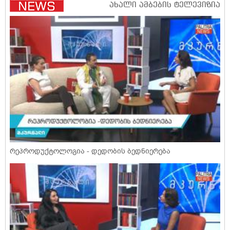
რეპროდუქტოლოგია - დედობის ბედნიერება