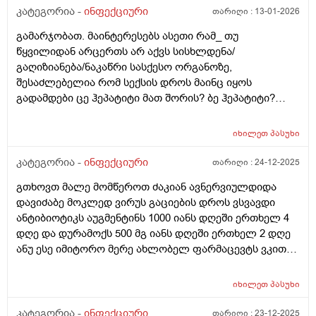
კატეგორია -
ინფექციური
თარიღი :
13-01-2026
გამარჯობათ. მაინტერესებს ასეთი რამ_ თუ
წყვილიდან არცერთს არ აქვს სისხლდენა/
გაღიზიანება/ნაკაწრი სასქესო ორგანოზე,
შესაძლებელია რომ სექსის დროს მაინც იყოს
გადამდები ცე ჰეპატიტი მათ შორის? ბე ჰეპატიტი?
უღრმესი მადლობა!
იხილეთ
პასუხი
კატეგორია -
ინფექციური
თარიღი :
24-12-2025
გთხოვთ მალე მომწეროთ ძაკიან ავნერვიულდიდა
დავიძაბე მოკლედ ვირუს გაციების დროს ვსვავდი
ანტიბიოტიკს აუგმენტინს 1000 იანს დღეში ერთხელ 4
დღე და დურამოქს 500 მგ იანს დღეში ერთხელ 2 დღე
ანუ ესე იმიტორო მერე ახლობელ ფარმაცევტს ვკითხე
და დურამოქსი მითხრა მაგრამ მერედამერე რი გავიდა
2 3 დღედა მთიანად 10 დღეა 37.5 ამდე სიცხე ან 37.4 ან
იხილეთ
პასუხი
37.3 მივედი ექიმთან სხვა დროს ანუ ჩემითაც
გამოვკეთებილვარ მაგრამ ახლა რამიხდაარ ვიცი
კატეგორია -
ინფექციური
თარიღი :
23-12-2025