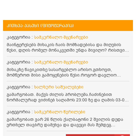
კითხვა-პასუხი (ფიტოტერაპია)
კატეგორია :
სამკურნალო მცენარეები
მაინტერესებს მიხაკის ჩაის მომზადებისა და მიღების
წესი, დღის რომელ მონაკვეთში უნდა მივიღო? რისთვის
არის სასარგებლო და უკუჩვენება თუ აქვს
კატეგორია :
სამკურნალო მცენარეები
მიხაკზე წავიკითხე სასარგებლო არისო.გთხოვთ,
მომწეროთ მისი გამოყენების წესი.როგორ დავლიო
მიხაკის ჩაი. ასევე მაინტერესებს ლეიკოციტები მაქვს
ოდნავ დაბალი და წავიკითხე ლეიკოციტების დონეს
კატეგორია :
ხალხური საშუალებები
მაღლა წევსო და ასეა?
გამარჯობათ. მაქვს ძილის პრობლემა.ჩაძინებით
ნორმალურად ვიძინებ საღამოს 23:00 ზე და ღამის 03-00
ან 04:00 საათზე მეღვიძება და მერე ვერ ვიძინებ
ვერაფრით.რამე ხალხური საშუალება თუ არის ამ
კატეგორია :
სამკურნალო წერილები
პრობლემის მოსაგვარებლად
გამარჯობათ ვარ 26 წლის ქალბატონი 2 შვილის დედა
ერთხელ თავბრუ დამეხვა და დავეცი მას შემდეგ
დამეწყო შიშები ვეღარ გავდიოდი გარეთ რადგან ისევ
ასე ცუდად არ გავხდარიყავი ყურის ანთება მქონდა