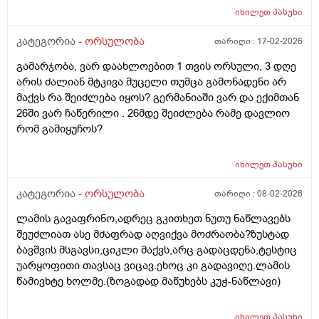
მიუხედავად? თუ არ შეწუხდებით, დეტალურად რომ
იხილეთ
პასუხი
ამიხსნათ ამ ყველაფრის იურიდიული მხარე? უღრმესი
კატეგორია -
ორსულობა
თარიღი :
17-02-2026
მადლობა!
გამარჯობა, ვარ დაახლოებით 1 თვის ორსული, 3 დღე
არის ძალიან მტკივა მუცელი თუმცა გამონადენი არ
მაქვს რა შეიძლება იყოს? გერმანიაში ვარ და ექიმთან
26ში ვარ ჩაწერილი . 26მდე შეიძლება რამე დავლიო
რომ გამიყუჩოს?
იხილეთ
პასუხი
კატეგორია -
ორსულობა
თარიღი :
08-02-2026
ლამის გავაფრინო,ადრეც გკითხეთ ნუთუ ნაწლავებს
შეუძლიათ ასე მძაფრად აღვიქვა მოძრაობა?ზუსტად
ბავშვის მსგავსი,ციკლი მაქვს,არც გადაცდენა,ტესტიც
უარყოფითი თავსაც ვიცავ.ეხოც კი გადავიღე.ლამის
წამივხტე ხოლმე.(ზოგადად მაწუხებს კუჭ-ნაწლავი)
იხილეთ
პასუხი