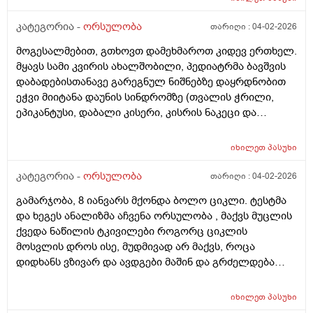
კატეგორია -
ორსულობა
თარიღი :
04-02-2026
მოგესალმებით, გთხოვთ დამეხმაროთ კიდევ ერთხელ.
მყავს სამი კვირის ახალშობილი, პედიატრმა ბავშვის
დაბადებისთანავე გარეგნულ ნიშნებზე დაყრდნობით
ეჭვი მიიტანა დაუნის სინდრომზე (თვალის ჭრილი,
ეპიკანტუსი, დაბალი კისერი, კისრის ნაკეცი და
დაბალი ტონუსი), კვლევების შედეგად ბავშვს არ
აღმოაჩნდა გულის მანკი, ასევე სმენის პრობლემა და
იხილეთ
პასუხი
შინაგანი ორგანოების სხვა პათოლოგიები. გთხოვთ
მირჩიოთ ჯერ გენეტიკოსის კონსულტაცია მჭირდება
კატეგორია -
ორსულობა
თარიღი :
04-02-2026
თუ კარიოტიპის ანალიზი?
გამარჯობა, 8 იანვარს მქონდა ბოლო ციკლი. ტესტმა
და ხეგეს ანალიზმა აჩვენა ორსულობა , მაქვს მუცლის
ქვედა ნაწილის ტკივილები როგორც ციკლის
მოსვლის დროს ისე, მუდმივად არ მაქვს, როცა
დიდხანს ვზივარ და ავდგები მაშინ და გრძელდება
დაახლოებით 1 2 წუთი და შემდეგ მივლის , ასევე ღამე
რომ ვწევარ მაშინ მტკივა იგივე ხანგრძლივობიფ
იხილეთ
პასუხი
ოღონდ თითქოს უფრო მეტად, ბუნებრივია? 3 დღეა