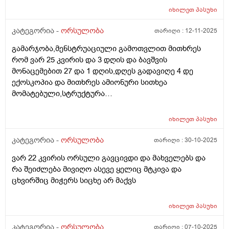
იხილეთ
პასუხი
კატეგორია -
ორსულობა
თარიღი :
12-11-2025
გამარჯობა,მენსტრუაციული გამოთვლით მითხრეს
რომ ვარ 25 კვირის და 3 დღის და ბავშვის
მონაცემებით 27 და 1 დღის,დღეს გადავიღე 4 დე
ექოსკოპია და მითხრეს ამიონური სითხეა
მომატებული,სტრუქტურა
არაეთგვაროვანიმღვრიე,მითხრეს რომ შანსი მაქ
ნაადრევი მშობიარობის,მაქვს ამ ბოლოს წელის
იხილეთ
პასუხი
ტკივილი ხშირად,ყრუ ტკივილი თირკმლებისბარეში
და ხაჭოსებრი გამონადენი,ნაცხის ანალიზმა კანდიდა
კატეგორია -
ორსულობა
თარიღი :
30-10-2025
აჩვენა ერთი თვის უკან,როგორ მოვიქცე?
ვარ 22 კვირის ორსული გავცივდი და მახველებს და
რა შეიძლება მივიღო ასევე ყელიც მტკივა და
ცხვირშიც მიჭერს სიცხე არ მაქვს
იხილეთ
პასუხი
კატეგორია -
ორსულობა
თარიღი :
07-10-2025