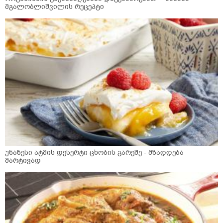
მგალობლიშვილის რეცეპტი
უნაზესი ატმის დესერტი ცხობის გარეშე - მზადდება
მარტივად