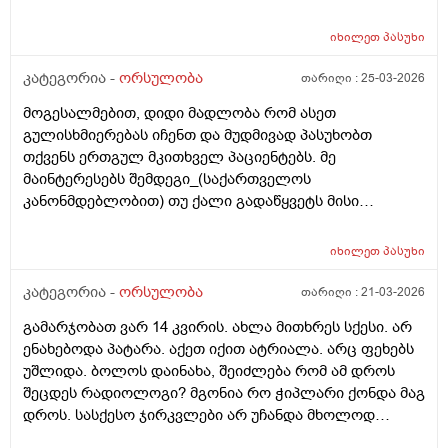
კვება დავიწყოთ ? მადლობა წინასწარ !
იხილეთ
პასუხი
კატეგორია -
ორსულობა
თარიღი :
25-03-2026
მოგესალმებით, დიდი მადლობა რომ ასეთ
გულისხმიერებას იჩენთ და მუდმივად პასუხობთ
თქვენს ერთგულ მკითხველ პაციენტებს. მე
მაინტერესებს შემდეგი_(საქართველოს
კანონმდებლობით) თუ ქალი გადაწყვეტს მისი
კვერცხუჯრედის გაყინვას, რამდენი ხნის ვადითაა ეს
(კვერცხუჯრედის კრიოპრეზერვაცია) შესაძლებელი?
იხილეთ
პასუხი
და რამდენია ყოველთვიური გადასახადი? და ყველაზე
მნიშვნელოვანი შეკითხვა_თუ, დავუშვათ, საკუთარ
კატეგორია -
ორსულობა
თარიღი :
21-03-2026
გაყინული კვერცხუჯრედების ნაწილს ქალი
გამარჯობათ ვარ 14 კვირის. ახლა მითხრეს სქესი. არ
გამოიყენებს, გაყინული კიდევ ისევ მორჩება
ენახებოდა პატარა. აქეთ იქით ატრიალა. არც ფეხებს
კლინიკაში, ამ დროს შემდგომ როგორ განვითარდება
უშლიდა. ბოლოს დაინახა, შეიძლება რომ ამ დროს
სცენარი? რა ბედი ეწევა დარჩენილ გაყინულ
შეცდეს რადიოლოგი? მგონია რო ჭიპლარი ქონდა მაგ
კვერცხუჯრედებს?_თუ მათ ვადა გასდით,
დროს. სასქესო ჯირკვლები არ უჩანდა მხოლოდ
გამოიყენებენ მანამ სხვა ქალის
სიგრძე გამოჩნდა ბიჭის.
გასანაყოფიერებლად, ე.წ "დონორის" სურვილის