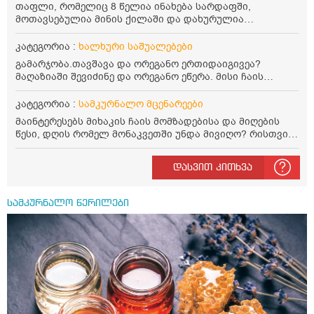
თაფლი, რომელიც 8 წელია ინახება სარდაფში,
მოთავსებულია მინის ქილაში და დახურულია
პლასტმასის სახურავით. ექნება თუ არა შენარჩუნებული
სასარგებლო თვისებები და შეიძლება თუ არა მისი
კატეგორია :
ხალხური საშუალებები
მირთმევა? გმადლობთ.
გამარჯობა.თავშავა და ორეგანო ერთიდაიგივეა?
მაღაზიაში შევიძინე და ორეგანო ეწერა. მისი ჩაის
დალევის წესი მაინტერესებს.რისთვის არის კარგი?
წავიკითხე რომ: 1 ჭიქა თბილ წყალში ჩავყაროთ 1 ჩაის
კატეგორია :
სამკურნალო მცენარეები
კოვზი დაქუცმაცებული და გამხმარი ორეგანო და
მაინტერესებს მიხაკის ჩაის მომზადებისა და მიღების
გავაჩეროთ 10-15 წუთი, მივიღოთო ჭამიდან 1-2 საათში.
წესი, დღის რომელ მონაკვეთში უნდა მივიღო? რისთვის
მიზანი: ანტიოქსიდანტური და ანთების საწინააღმდეგო
არის სასარგებლო და უკუჩვენება თუ აქვს
თვისება. სწორია ეს ინფორმაცია? უკუჩვენება რა აქვს
და ბრონქულ ასთმას თუ შველის ორეგანოს ჩაი?
დასვით კითხვა
სამკურნალო წერილები