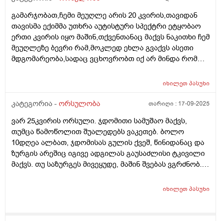
გამარჯობათ,ჩემი მეუღლე არის 20 კვირის,თავიდან
თავისმა ექიმმა უთხრა აუტისტური სპექტრი ეტყობაო
ერთი კვირის იყო მაშინ,თქვენთანაც მაქვს ნაკითხი ჩემ
მეუღლეზე ბევრი რამ,მოკლედ ეხლა გვაქვს ასეთი
მდგომარეობა,სადაც ვცხოვრობთ იქ არ მინდა რომ
იმშობიაროს,გვინდა თბილისში,დავუკავშირდით
ექიმს,გაცვლაგგამოცვლის ფურცლი
იხილეთ
პასუხი
გაკეთებულია,ახალ ექიმს რომ უთხრა როგორც
მკურნალობდა ჩემი მეუღლე ძალიან გაკვირვებული
კატეგორია -
ორსულობა
თარიღი :
17-09-2025
დარჩა და ჩვენც ვნერვიულობთ ცოტა არ
ვარ 25კვირის ორსული. ჯდომითი სამუშაო მაქვს,
იყოს,ორსულობა მიდის ძალიან
თუმცა წამოწოლით შუალედებს ვაკეთებ. ბოლო
კარგად,გემახსოვრებით ალბათ მარიხუანას
10დღეა ალბათ, ჯდომისას გულის ქვეშ, წინიდანაც და
მომხმარებელი ვიყავი და გვეშინოდა ბავშვის
ზურგის არეშიც იგივე ადგილას გაუსაძლისი ტკივილი
ჯანმრთელობის მხრივ.თქვენ კი აგვიხსენით რომ
მაქვს. თუ საზურგეს მივეყუდე, მაშინ შვებას ვგრძნობ.
მარიხუანა ხელა უშლის ჩასახვას და არა ჩასახულ
ნაყოფს ხომ არ ავნებს, რა შეიძლება იყოს, რამე
ნაყოფსო,ეს ექიმი კიდევ გვაშინებდა ასე იქნება ისე
ორგანოს აწვება ამ დროს?
იქნევაო,მოკლედ არვიცი ყველას ინდივიდუალური
იხილეთ
პასუხი
მიდგომააქ თუ წესი ერთია ამ საკითხში ასმევდა
დეტრივიტს ორიათასიანს დღეში ორჯერ დილა