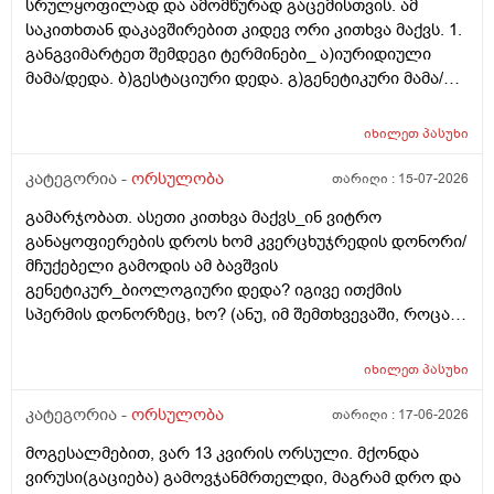
სრულყოფილად და ამომწურად გაცემისთვის. ამ
საკითხთან დაკავშირებით კიდევ ორი კითხვა მაქვს. 1.
განგვიმარტეთ შემდეგი ტერმინები_ ა)იურიდიული
მამა/დედა. ბ)გესტაციური დედა. გ)გენეტიკური მამა/
დედა. გ)ბიოლოგიური მამა/დედა. და
კიდევ_მსოფლიოს მრავალ ქვეყანაში აქტიურად
იხილეთ
პასუხი
მიმდინარეობს კვერცხუჯრედის დონორად ინვიტრო
თუ ხელოვნური განაყოფიერების ცენტრებში მომუშავე
კატეგორია -
ორსულობა
თარიღი :
15-07-2026
მედიცინის მუშაკების გამოყენება/დასაქმება. ეს
გამარჯობათ. ასეთი კითხვა მაქვს_ინ ვიტრო
რამდენად გავრცელებულია საქართველოში?
განაყოფიერების დროს ხომ კვერცხუჯრედის დონორი/
მჩუქებელი გამოდის ამ ბავშვის
გენეტიკურ_ბიოლოგიური დედა? იგივე ითქმის
სპერმის დონორზეც, ხო? (ანუ, იმ შემთხვევაში, როცა
თავისი სპერმით ან კვერცხუჯრედით ვერ ბადებს
წყვილი) და კიდევ_თუ მედიცინა აბორტს ჩასახული
იხილეთ
პასუხი
ბავშვის მკვლელობად აღიარებს, იგივე ითქმის ხო,
როცა ლაბორატორიაში, სინჯარაში
კატეგორია -
ორსულობა
თარიღი :
17-06-2026
განაყოფიერებული ემბრიონის დაბადება აღარ სურთ
მოგესალმებით, ვარ 13 კვირის ორსული. მქონდა
მის მშობლებს?
ვირუსი(გაციება) გამოვჯანმრთელდი, მაგრამ დრო და