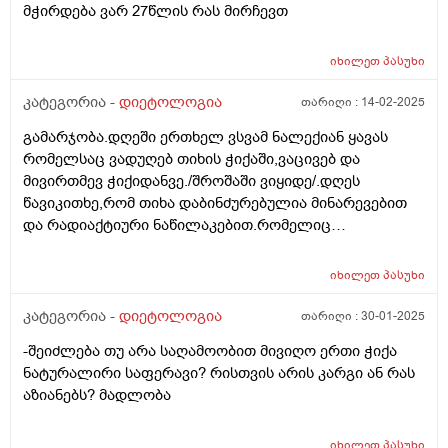
მჭირდება ვარ 27წლის რას მირჩევთ
იხილეთ
პასუხი
კატეგორია -
დიეტოლოგია
თარიღი :
14-02-2025
გამარჯობა.დღეში ერთხელ ვსვამ ნალექიან ყავას
რომელსაც ვადუღებ თიხის ჭიქაში,ვაცივებ და
მივირთმევ ჭიქიდანვე./შროშაში ვიყიდე/.დღეს
წავიკითხე,რომ თიხა დაბინძურებულია მინარევებით
და რადიაქტიური ნაწილაკებით.რომელიც
გაცხელებისას კიდევ უფრო მრავლადაა
თიხაში.მაინტერესებს,არასწორად ვიქცევი? ან მავნებს
იხილეთ
პასუხი
რამეს,თიხის ჭურჭელში მოდუღება და იქედანვე
დალევა? მადლობა.
კატეგორია -
დიეტოლოგია
თარიღი :
30-01-2025
-შეიძლება თუ არა საღამოობით მივიღო ერთი ჭიქა
ნატურალირი საფერავი? რისთვის არის კარგი ან რას
აზიანებს? მადლობა
იხილეთ
პასუხი