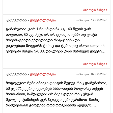
რომ მეზიზღება ჩემს ტყავსა და სხეულში ყოველი
იზრუნებს ჩემზე. თუკი დილით 10 ზე ვიღვიძებ 4 მდე
მომდევნო დღის გათენება.
მშიერი ვარ. ხან უფრო მერემდეც. ხანდახან დღეში 1
იხილეთ
პასუხი
ხელ ვჭამ, ხან დღეში 2 ჯერ. რა არის ჩემი პრობლემა:
კუჭის ტკივილი. თუკი მშიერი ვარ კუჭი მტკივა და
კატეგორია -
დიეტოლოგია
თარიღი :
17-08-2025
მუცელიც გაბერილი მაქვს ხოლმე. არავისგან
გამარჯობა ,ვარ 1.65 სმ და 67 კგ ..40 წლის ვარ.
მომისმენია მსგავსი რამ. მე ვიცი, რომ როცა შიათ -
ზოგადად 62 კგ მეტი არ არ ვყოფილვარ თუ ცოტა
თავბრუ ეხვევათ უბრალოდ და ენერგია არ აქვთ. ჩემს
მოვიმატებდი ვზღუდავდი რაგაცეებს და
შემთხვევაში ასეთი სიმპტომები რატომაა როცა არ
ვიკლებდი.მოყვარს ჭამაც და ტკბილიც.ახლა ძალიან
მიჭამია? ასევე, სხვანაირი ტკივილიც მაწუხებს - როცა
ვწუხვარ მინდა 5-6 კგ დაკლება ,რას მირჩევთ დიეტები
შევჭამ კუჭის ტკივილი და წვა აღარ თუმცა, მუცელზე
არ შემიძლია.ახლა რასაც ვაკეთებ არ ვჭამ
ხელს რომ ვიჭერ მტკივა, თითქოს გაზებითაა სავსე. ეს
საღამოს,ტკბილი ცომი ამოვიღე.თუ არსებობს რაიმე
ხელის მიჭერით ტკივილი გამივლის ხოლმე როცა
იხილეთ
პასუხი
დანამატი ან ჩაის სახით ან აბის სახით ,რომელიც
კუჭში გავდივარ, თუმცა მხოლოდ რამოდენიმე საათით
უსაფრთხოა და არაფერი უკუჩვენებით არ
კატეგორია -
დიეტოლოგია
თარიღი :
07-08-2025
ქრება ეს ტკივილი. კუჭში გასვლიდან რამოდინე
გამოირჩევა.წყალსაც ვცდილობ დავლიო,არ მიყვარს
საათში ისევ მეწყება, გაბერილი მაქვს მუცელი და
მოგიყევით ჩემი ამბავი დიეტის შედეგ რაც დამემართა,
ზოგადად წყალი.
ხელს რომ ვიჭერ - მტკივა. მეტი ინფორმაციისთვის
ამ ეტაპზე ვერ ვიკეთებენ ანალიზებს როგორც თქვენ
ჩემს რაციონსაც გეტყვით: 3 ცალ შემწვარ კვერცხს
მითხარით, საშუალება არ მაქ7 დღეა რაც ვსვამ
ვჭამ ყველაზე ხშირად. ასევე, მოხარშული საქონლის
მულტივიტამინებს ჯერ შედეგს ვერ ვგრძნობ. მაინც
და შემწვარი ღორის ხორცი, ქათმისაც. მწვანილეულს
რამდენხანს ჭირდება რომ ორგანიზმი აღდგეს.
მივირთმევ საკმაოდ. თუმცა ღამღამობით საკმაოდ
ძალიან დავიღალე ამ მდგომარეობით მგონი რომ