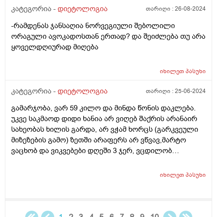
კატეგორია -
დიეტოლოგია
თარიღი :
26-08-2024
-რამდენას ჯანსაღია ნორვეგიული შებოლილი
ორაგული ავოკადოსთან ერთად? და შეიძლება თუ არა
ყოველდღიურად მიღება
იხილეთ
პასუხი
კატეგორია -
დიეტოლოგია
თარიღი :
25-06-2024
გამარჯობა, ვარ 59 კილო და მინდა წონის დაკლება.
უკვე საკმაოდ დიდი ხანია არ ვიღებ შაქრის არანაირ
სახეობას ხილის გარდა, არ ვჭამ ხორცს (გარკვეული
მიზეზების გამო) ზეთში არაფერს არ ვწვავ,მარტო
ვაცხობ და ვიკვებები დღეში 3 ჯერ, ვცდილობ
დავიკლო წონაში, მაგრამ პირიქით ვიმატებს. იქნებ
მირჩიოთ რამე ან დამანახოთ სად ვუშვებ შეცდომას?
იხილეთ
პასუხი
სიმაღლე 163. დიდი მადლობა წინასწარ.