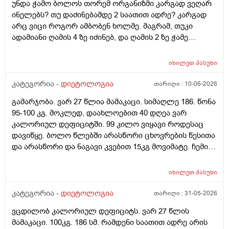
უნდა ჭამო ბოლოს თორემ ორგანიზმი კარგად ვეღარ
მივუახლოვდე ამ ნიშნულს გამართლებულია? ტორტის
ინელებს? თუ დაძინებამდე 2 საათით ადრე? კარგად
ნაჭერი ან რამე. ხომ არ ავნებს წონის კლებას და
არც ვიცი როგორ ამბობენ ხოლმე. მაგრამ, თუკი
კალორიულ დეფიციტს?
ადამიანი ღამის 4 ზე იძინებ, და ღამის 2 ზე ჭამე
ბოლოს, ანუ, რა გამოდის? შეგიძლიათ მეტად
გამაცნობიეროთ ამის შესახებ?
იხილეთ
პასუხი
კატეგორია -
დიეტოლოგია
თარიღი :
10-06-2026
გამარჯობა. ვარ 27 წლია მამაკაცი. სიმაღლე 186. წონა
95-100 კგ. მოკლედ, დაახლოებით 40 დღეა ვარ
კალორიულ დეფიციტში. 99 კილო ვიყავი როდესაც
დავიწყე. ბოლო წლებში არასწორი ცხოვრების წესითა
და არასწორი და ნაგავი კვებით 15კგ მოვიმატე. ჩემი
სტაბილური წონა 84კგ იყო. პრობლემა ისაა, რომ ამ 40
დღიანი კალორიული დეფიციტის განმავლობაში
იხილეთ
პასუხი
ვერანაირ შედეგს ვგრძნობ. სასწორი, თითქოს
აჩვენებს რომ თავიდან 4კგმდე დავიკელი 3 კვირაში,
კატეგორია -
დიეტოლოგია
თარიღი :
31-05-2026
მაგრამ, გავიყინე. და ვერც მაგ 4კგს შედეგს ვერ
ვცდილობ კალორიულ დეფიციტს. ვარ 27 წლის
ვხედავ სხეულზე, რაზეც, სავარაუდოდ მეტყვით, რომ
მამაკაცი. 100კგ. 186 სმ. რამდენი საათით ადრე არის
4კგ არაფერია რომ 186, 100კგ ადამიანმა შეატყოს მის