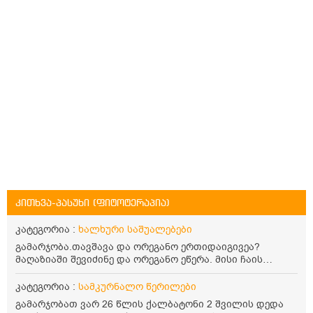
კითხვა-პასუხი (ფიტოტერაპია)
კატეგორია :
ხალხური საშუალებები
გამარჯობა.თავშავა და ორეგანო ერთიდაიგივეა?
მაღაზიაში შევიძინე და ორეგანო ეწერა. მისი ჩაის
დალევის წესი მაინტერესებს.რისთვის არის კარგი?
წავიკითხე რომ: 1 ჭიქა თბილ წყალში ჩავყაროთ 1 ჩაის
კატეგორია :
სამკურნალო წერილები
კოვზი დაქუცმაცებული და გამხმარი ორეგანო და
გამარჯობათ ვარ 26 წლის ქალბატონი 2 შვილის დედა
გავაჩეროთ 10-15 წუთი, მივიღოთო ჭამიდან 1-2 საათში.