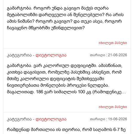
გამარჯობა. როგორ უნდა გავიგო მაქვს თუარა
მეტაბოლიზმი დარღვეული ან შენელებული? რა არის
ამის ნიშანი? როგორ გავიგო? და თუკი ასეა, როგორ
ჩავაყენო მწყობრში უწინდელივით?
იხილეთ
პასუხი
კატეგორია -
დიეტოლოგია
თარიღი :
21-06-2026
გამარჯობა. ვარ კალორიულ დეფიციტში. ამასწინათ,
კითხვა დაგისვით, რომელზე პასუხშიც ახსენეთ, რომ
მძიმე კალორიული დეფიციტის შემთხვევაში
ნივთიერებათა მონელების პროცესი ნელდება.
მაგალითად. 186 ვარ სიმაღლის 100 კგ (რამოდენიკე
კგ უკვე დავიკელი) დღის განმავლობაში მხოლოდ
სუნთქვით და ძილით ვხარჯავ 1900 კალორიას. დღეს,
იხილეთ
პასუხი
დღის განმავლობაში მივიღე 1000 კალორია და
რამენაირად უნდა მივიღო 600-700 კალორიაც, რომ
კატეგორია -
დიეტოლოგია
თარიღი :
15-06-2026
მკაცრი დეფიციტი არ მქონდეს. ასეთ შემთხვევაში
რამდენად მართალია ის თეორია, რომ საღამოს 6-7 ზე
ტკბილეულის, ან რაიმე არაჯანსაღის ხარჯზე რომ