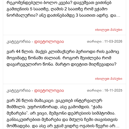
რეკომენდებული ბოლო კვება? დავუშვათ ვიძინებ
თავს. კიბატონო. თუმცა, ვერანაირ პროგრესს ვერ
გამთენიის 5 საათზე, ღამის 2 საათზე რომ ვჭამო
ვხედავ. ამას წინათაც გესაუბრეთ ამის შესახებ. ჩემს
ნორმალურია? ანუ დაძინებამდე 3 საათით ადრე. და
ცხოვრებაში ასეთი დისციპლინა ამ მხრივ არასდროს
დღეში თუკი 1ხელ ვჭამე, შეიძლება ცუდია, მაგრამ,
გამომიჩენია. ლუდი, შაქარი, ცომი - ყველაფერი
მაინც ხომ დავიკლებ წონაში ასეთი რიტმით?
ამოვიღე. მხოლოდ ჯანსაღი კალორიული დეფიციტი.
იხილეთ
პასუხი
რამდგანაც კალორიულ დეფიციტში ვიქნები
ასევე, დღეში ვცდილობ 150-200გ ჩემი ცილის ნორმაც
კატეგორია -
დიეტოლოგია
თარიღი :
11-03-2026
მივიღო, რომ მხოლოდამხოლოდ ცხიმის ხარჯზე
დავიკლო. ვიკვებები დღეში 3 ჯერ. ყოველდეიური
ვარ 44 წლის. მაქვს კლიმაქსური პერიოდი რის გამოც
ძირითადი მენიუ არის 10ც მოხარშული კვერცხის ცილა
მოვიმატე წონაში ძალიან. როგორ შეიძლება რომ
და 300გ ქათმის ფილე. შიგადაშიგ პროტეინის
დავარეგულირო წონა. მარტო დიეტით მიღწევადია?
პუდინგი, რომელიც 20გ ცილას შეიცავს და ა.შ -
არანაირი პროგრესი. ისევ მუცელზე გადმოკიდებული
იხილეთ
პასუხი
ქონები. მითხარით, რას ვაკეთებ არასწორად? ვითომ
ძილი? ღამის 2-3 ზე ვიძინებ და დილას 10-11 ზე
კატეგორია -
დიეტოლოგია
თარიღი :
16-11-2025
ვიღვიძებ. საღამოა 10 დან ღამის 3 მდე პერიოდს
ძილში ეომ არ ვატარებ ვითომ მაგაშია საქმე? ანდაც
ვარ 26 წლის მამაკაცი. ვაკეთებ ინტერვალურ
იმაშია საქმე, რომ ერთბაშად ვჭამ 300გ ფილეს,
შიმშილს. უფროსწორად, ასე გამომდის. “ჭამა
ბევრია, ორგანიზმი ვერ გადაამუშავწბს და ცხიმში
მეზარება”. არ ვიცი, მემგონი დეპრესიის სიმპტომია.
გზავნის? არადა უპუროდ ვჭამ და სიგამძღრესაც ვერ
განსაკუთრებით მეზარება და მძულს ჩემი თავისთვის
ვგრძნობ დიდად. არ ვიცი არაფერი 1 რამის გარდა,
მომზადება. და ასე არ ვჭამ ვიდრე ოჯახის წევრი არ