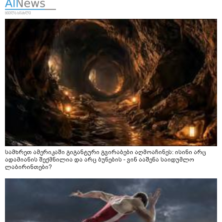
სამხრეთ ამერიკაში გიგანტური გვირაბები აღმოაჩინეს: ისინი არც
ადამიანის შექმნილია და არც ბუნების - ვინ ააშენა საიდუმლო
ლაბირინთები?