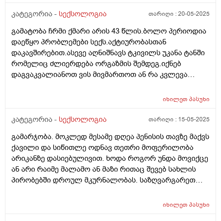
გოგო.ზოგადად ვარ ძალიან ტემპერამენტულუ,სულ
კატეგორია -
სექსოლოგია
თარიღი :
20-05-2025
მინდა მეუღლესთან ურთიერთობა,დღეში ათჯერ
ოცჯერაც რომ მქონდეს სექსი თანახმა ვარ,მაგრამ
გამატობა ჩრმი ქმარი არის 43 წლის.ბოლო პერიოდია
მეუღლეს კვირაში სამ ითხჯერ შეუძლია და სულ
დაეწყო პრობლემები სექს.აქტიურობასთან
დაუკმაყოფილებელი გამოვდივარ,შესაძლებელია
დაკავშირებით.ასევე აღნიშნავს ტკივილს უკანა ტანში
ფსიქოლოგიური მომენტი იყოს?ან სექსის
რომელიც ძლიერდება ორგაზმის შემდეგ.იქნებ
უკმარისობის ბრალი?ან მე დამიქვეით ან მეუღლეს
დაგვაკვალიანოთ ვის მივმართოთ ან რა კვლევა
აუქვეითეთ ეს გრძნობა დამეხმარეთ (((
ჩაიტაროს
იხილეთ
პასუხი
კატეგორია -
სექსოლოგია
თარიღი :
15-05-2025
გამარჯობა. მოკლედ მესამე დღეა პენისის თავზე მაქვს
ქავილი და სიწითლე ოდნავ თეთრი მოფერილობა
არიკანზე დასიებულივით. ხოდა როგორ უნდა მოვიქცე
ან არი რაიმე მალამო ან მაზი რითაც შევებ სახლის
პირობებში დროულ მკურნალობას. საზღვარგარეთ
ვარ ამიტომ ვერვახერხებ ექიმთან მისვლას
იხილეთ
პასუხი