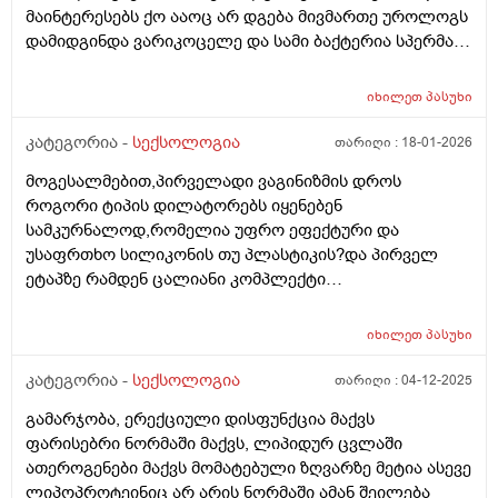
მაინტერესებს ქო ააოც არ დგება მივმართე უროლოგს
დამიდგინდა ვარიკოცელე და სამი ბაქტერია სპერმაში
ვიმკურნალე ბაქტერია გაქრა მაგრამ შედეგი ნულოა
ოსევ ისე ვარ მაინტერესებს რისგან იქნება
იხილეთ
პასუხი
გამოწვეილი მსგავსი სიმპტომი არის თუარა შანსი იმის
რომ ვარიკოცელე იწვევდეს ასეთ მდგომარეიბას ან
კატეგორია -
სექსოლოგია
თარიღი :
18-01-2026
რომელ ექიმს მივმართო რომ დამაკვალიანოთ
მოგესალმებით,პირველადი ვაგინიზმის დროს
,მადლობა წიმასწარ
როგორი ტიპის დილატორებს იყენებენ
სამკურნალოდ,რომელია უფრო ეფექტური და
უსაფრთხო სილიკონის თუ პლასტიკის?და პირველ
ეტაპზე რამდენ ცალიანი კომპლექტი
შევიძინო.გმადლობთ წინასწარ
იხილეთ
პასუხი
კატეგორია -
სექსოლოგია
თარიღი :
04-12-2025
გამარჯობა, ერექციული დისფუნქცია მაქვს
ფარისებრი ნორმაში მაქვს, ლიპიდურ ცვლაში
ათეროგენები მაქვს მომატებული ზღვარზე მეტია ასევე
ლიპოპროტეინიც არ არის ნორმაში ამან შეილება