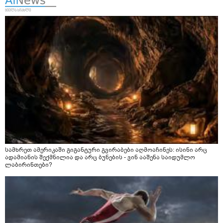
სამხრეთ ამერიკაში გიგანტური გვირაბები აღმოაჩინეს: ისინი არც
ადამიანის შექმნილია და არც ბუნების - ვინ ააშენა საიდუმლო
ლაბირინთები?