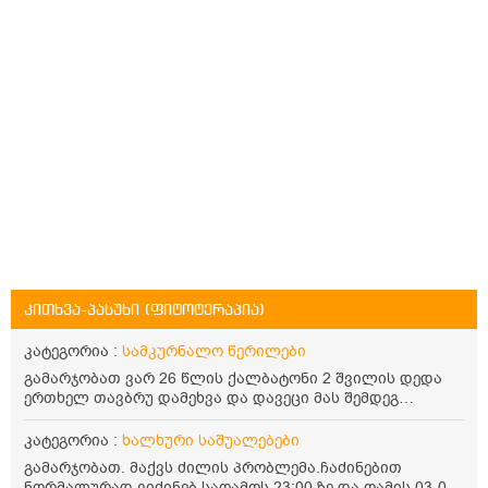
კითხვა-პასუხი (ფიტოტერაპია)
კატეგორია :
სამკურნალო წერილები
გამარჯობათ ვარ 26 წლის ქალბატონი 2 შვილის დედა
ერთხელ თავბრუ დამეხვა და დავეცი მას შემდეგ
დამეწყო შიშები ვეღარ გავდიოდი გარეთ რადგან ისევ
ასე ცუდად არ გავხდარიყავი ყურის ანთება მქონდა
კატეგორია :
ხალხური საშუალებები
მაშინ როგორც გაირკვა მას შემსეგ გავიდა 1 წელზე
გამარჯობათ. მაქვს ძილის პრობლემა.ჩაძინებით
მეტინდა კიდე მეხვევა თავბრუ გარეთ გასვილისას
ნორმალურად ვიძინებ საღამოს 23:00 ზე და ღამის 03-00