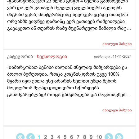
-გამარჯობა, ვარ 23 წლის გოგო 4 წელია გათხოვილი
ავუხსენი არც გავუსინჯივარ ეგრევე ადორა
პრობლემას? და თუ არის გამოსწორებადი? სხვას
ვარ და ვერ ვათავებ მეუღლე ყველაფერს აკეთებს
გამომიწერა ბოდიშით ბევრი დავწერე
ვერაფერს ვერ ვუკავშირებთ. არ არის მწეველი არც
მაგრამ ვერა, მასტურბაციაც ბევრჯერ ვცადე თითქოს
სიგარეტის და საერთოდ არაფრის, მხოლოდ ლუდს
ორგაზმს ვაღწევ დამაინც ვერ ვათავებ რაშეიძლება
სვამს იშვიათად. დიდი მადლობა წინასწარ.
გავაკეთო ან თუარის რამე მცენარეული წამალი რაც
დამეხმარება?
იხილეთ
პასუხი
კატეგორია -
სექსოლოგია
თარიღი :
11-11-2024
-Გამარჯობათ პენისი ძალიან ძნელად მიმყარდება ეს
ბოლო პერუოდია. Როცა კოცნის დროს უკვე 100%
მყარი იყო ეხლა ესე არარის ხელით უნდა შეხოს
მოეფეროს მეტად დიდი დრო სჭორდება
გასამყარებლად! Როცა გამყარდება და მოვათავსებ
საშოში რამოდენიმე ხნის შემდეგ ის სიმყარეს კარგავს
და 90% მყარი ხთება და როგორ მოვიქცე ან რისი
იხილეთ
პასუხი
ბრალი შეიძება იყოს? Ხო ადრე დილით რო
ვიღვიძებდი სულ ამდგარი მქონდა ეხლა იშვოათად
რო დილით გამყარებული იყოს. Ან თუნდაც
მოშარდვის დროს როცა ვითმენდი მყარდებოდა
1
2
3
4
5
6
7
8
9
10