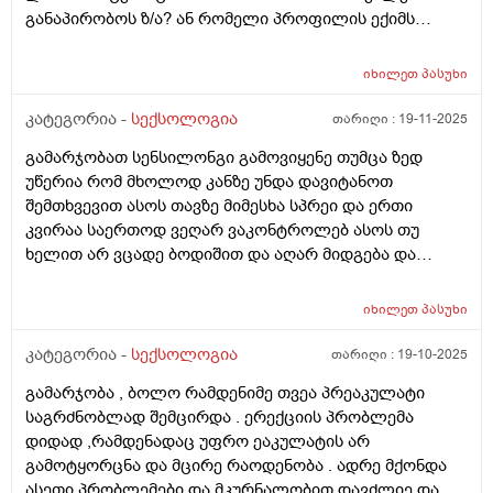
განაპირობოს ზ/ა? ან რომელი პროფილის ექიმს
მივმართო?
იხილეთ
პასუხი
კატეგორია -
სექსოლოგია
თარიღი :
19-11-2025
გამარჯობათ სენსილონგი გამოვიყენე თუმცა ზედ
უწერია რომ მხოლოდ კანზე უნდა დავიტანოთ
შემთხვევით ასოს თავზე მიმესხა სპრეი და ერთი
კვირაა საერთოდ ვეღარ ვაკონტროლებ ასოს თუ
ხელით არ ვცადე ბოდიშით და აღარ მიდგება და
სურვილიც გამიქრა ურთიერთობის გთხოვთ მირჩიეთ
როგორ მოვიქცე და თუ აღმიდგება მგრძნობელობა
იხილეთ
პასუხი
ხან ამდგარი რომ მაქვს მაგასაც ვეღარ ვგრძნობ
კატეგორია -
სექსოლოგია
თარიღი :
19-10-2025
გამარჯობა , ბოლო რამდენიმე თვეა პრეაკულატი
საგრძნობლად შემცირდა . ერექციის პრობლემა
დიდად ,რამდენადაც უფრო ეაკულატის არ
გამოტყორცნა და მცირე რაოდენობა . ადრე მქონდა
ასეთი პრობლემები და მკურნალობით დავძლიე და