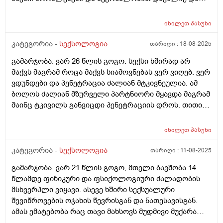
რატომ მიმეორებს ? რისი ბრალია ერთი შეხედვთ ?
უროლოგს თუ სექსოლოგს მირჩევთ?
იხილეთ
პასუხი
კატეგორია -
სექსოლოგია
თარიღი :
18-08-2025
გამარჯობა. ვარ 26 წლის გოგო. სექსი ხშირად არ
მაქვს მაგრამ როცა მაქვს სიამოვნებას ვერ ვიღებ. ვერ
ვდუნდები და პენეტრაცია ძალიან მტკივნეულია. ამ
ბოლოს ძალიან მზურველი პარტნიორი მყავდა მაგრამ
მაინც ტკივილს განვიცდი პენეტრაციის დროს. თითით
არასდროს მიცდია იმიტომ რომ ესეც მტკივნეულია. რა
უნდა გავაკეთო ასეთ შემთხვევაში? გინეკოლოგთან
იხილეთ
პასუხი
ვიყავი გადამოწმებაზე და წესრიგში მაქვს
ყველაფერი. მაგრამ ამ ტკივილს როგორ ვუშველო :(
კატეგორია -
სექსოლოგია
თარიღი :
11-08-2025
გამარჯობა. ვარ 21 წლის გოგო, მთელი ბავშობა 14
წლამდე ფიზიკური და ფსიქოლოგიური ძალადობის
მსხვერპლი ვიყავი. ასევე ხშირი სექსუალური
შევიწროვების ოჯახის წევრისგან და ნათესავისგან.
ამას ემატებობა რაც თავი მახსოვს მუდმივი მუქარა
მამაჩემის მხრიდან რომ თუ სექსუალური ურთიერთობა