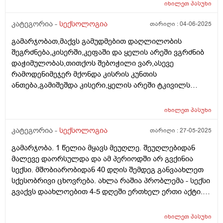
პრობლემები აუზში მოშარდვის შედეგად გარდნერელა
იხილეთ
პასუხი
დაემართა იმკურნალა ცოტახანი კარგად იყო მაგრამ
პერიოდულად ისევ აყრიდა პენისი თავზე
კატეგორია -
სექსოლოგია
თარიღი :
04-06-2025
წითლად,არის მარიხუანის სისტემატიური
გამარჯობათ,მაქვს გამუდმებით დაღლილობის
მომხმარებელიც.როდესაც მოწევდა ვაკვირდებოდით
შეგრძნება,კისერში,კეფაში და ყელის არეში ვგრძნიბ
მაშინ დააყრიდა პენისზე და უჭირდა სექსი. ამ ბოლო
დაჭიმულობას,თითქოს შებოჭილი ვარ,ასევე
დროს რამოდენიმეჯერ ერექციის პრობლემა დაეწყო
რამოდენიმეჯერ მქონდა კისრის კუნთის
პენისი უვარდება ეს ყველაფერი ჩემზე ძალიან
ანთება,გამიშეშდა კისერი,ყელის არეში ტკივილს
მოქმედებს ზოგადად ძალიან ტემპერამენტიანი ვარ
ვგრძნობ სულ რომელიც გადამდის მარცხენა ყურში
ყოველდღე მინდა სექსუალური ცხოვრება მეუღლეს
თითქოს ცხელი წყალი გადმომდინდა ისე,ვიყავი
სულ ხან არ შეუძლია ხან უვარდება მოკლედ ძალიან
იხილეთ
პასუხი
ოჯახის ექიმთან და დამინიშნა მკურნალობა,მიციბონი
დასტრესილი ვარ. მაინტერესებს ეს პრობლემები
ნექსი ნაითი ირონ სთრონგი და რეგიმედი
კატეგორია -
სექსოლოგია
თარიღი :
27-05-2025
შეიძლება მარიხუანამ გამოიწვიოს?ვამჩნევ როცა
დამინიშნა,შარდის ანალიზში იყო დიდი რაოდენობით
ეწევა აღარ უნდა საერთოდ სექსი მოთხოვნილებაც არ
გამარჯობა. 1 წელია მყავს მეუღლე. შეუღლებიდან
ეპითელი,გემოგლობინი დაბალი მქონდა,მაქვს წნევა
აქვს დიდად.
მალევე დაორსულდა და ამ პერიოდში არ გვქინია
მიახლოებითი ხშირად,მკურნალობა ჩავიტარე მაგრამ
სექსი. მშობიარობიდან 40 დღის შემდეგ განვაახლეთ
ის შეგრძნებები ისევ მაქვს,კისერი დაჭიმული და
სქესობრივი ცხოვრება. ახლა რაშია პრობლემა - სექსი
თავბრუს ხვევები,შეგრძნება თითქოს სიცხე მაქვს,ღამე
გვაქვს დაახლოებით 4-5 დღეში ერთხელ ერთი აქტი.
რამოდენიმეჯერ მეღვიძება,თითქოს თავს ვერ ვდებ
ჩემი ცოლი
მოსვენებულად,ცხოვრებაში სტრესული მომენტებიც
ხშირად მქონია,თან ძალიან სტრესული,ვარ 27 წლის
იხილეთ
პასუხი