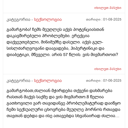
მექნებოდა რამეს დამიშავებდა. ამის გამო 19 წლამდე
იხილეთ
პასუხი
მძიმე დეპრესია მქონდა მაგრამ ახლაც არ ვიცი
მომეხსნა და გავუმკლავდი თუ არა იმ ყველაფერს რაც
კატეგორია -
სექსოლოგია
თარიღი :
01-08-2025
თავში ჩამიდეს . სექსუალური ცხოვრება 18 წლის
გამარჯობა! ჩემს მეუღლეს აქვს პოტენციასთან
ასაკში დავიწყე 4-ჯერ მქონდა სექსი მაგრამ საერთოდ
დაკავშირებული პრობლემები. ერექცია
ვერაფერს ვერ ვგრძნობდი ვერც ფიზიკურად ვერც
დაქვეუთებული, მინიმუმზე დასული. აქვს გულ-
ემოციურად მერე შემიყვარდა ერთი ბიჭი და ძლიერი
სისლძარღვოვანი დაავადება, ჰიპერტინიკი და
ემოციური კავშირი დავამყარე ძალიანაც მომწონს და
დიაბეტიკი, მწეველი. არის 57 წლის. ვის მივმართოთ?
ფიზიკურად სიამოვნებას მხოლოდ იმშემთხვევაში
ვიღებ თუ ემოციურად ძალიანნ ახლოს ვარ მასთან.
თუმცა ამას ხშირად ვერ ვახერხებ და ზოგჯერ
იხილეთ
პასუხი
ფიზიკურად მიჭირს რომრამე ვიგრძნო. რის გამოც ეს
კატეგორია -
სექსოლოგია
თარიღი :
07-06-2025
ბიჭი თავისთავს იდანაშაულებს და ურთიერთობაც
გვიფუჭდება. ყველაფერი რაც სექსთან არის
გამარჯობათ,ძალიან მჭირდება თქვენი დახმარება
დაკავშირებული ტრამვებთან ასოცირდება და ეს ჩემს
რასთან მაქვს საქმე და ვის მივმართო.8 წელია
სექსუალურ ცხოვრებაზე მთლიანად ახდენს გავლენას.
გათხოვილი ვარ თავიდანვე პრობლემატურად დაიწყო
სექსოლოგი დამეხმარება?
ჩემი სექსუალური ცხოვრება მეუღლე პორნოს რთავდა
თავთან დებდა და ისე ათავებდა სხვანაირად ძალიან
დიდი ხანი უნდებოდა.შემდეგ პენისზე გაუჩნდა