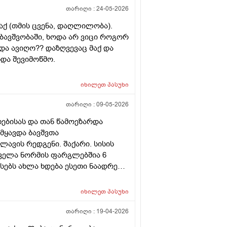
, Angiologis ambulatoriuli
zleba scored amdenma camlis dalevam
თარიღი :
24-05-2026
 da shuadgit, BETAMAKSI: 50mg, 1 Abi
omeli camalia rasac qvia aucilebeli,
მაქ (თმის ცვენა, დაღლილობა).
e ramdenime klinika gvirchiot, sadac
ავშვობაში, ხოდა არ ვიცი როგორ
is shexorcebac ratom undeba amden
ნდა ავიღო?? დაზღვევაც მაქ და
a diabetic daregulirebuli rom qondes?
და შევიმოწმო.
 cinascar!
იხილეთ
პასუხი
თარიღი :
09-05-2026
ხებისას და თან წამოეზარდა
მყავდა ბავშვთა
ლავის რედგენი. შაქარი. სისის
ყველა ნორმის ფარგლებშია 6
ებს ახლა ხდება ესეთი ნაადრევი
 ეს ჩვეულებრივი მოვლენაა
ანაც მივიყვანო? ან ვის მირჩევთ
იხილეთ
პასუხი
მ ისევ ისეთი მდგომარეობაა
თარიღი :
19-04-2026