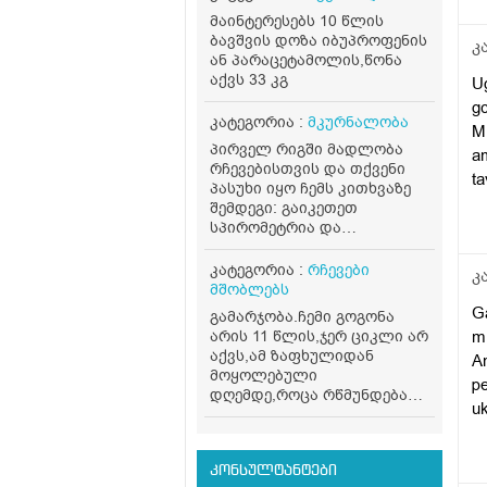
მაინტერესებს 10 წლის
da
ბავშვის დოზა იბუპროფენის
va
კ
ან პარაცეტამოლის,წონა
ba
აქვს 33 კგ
Ug
sh
g
Mo
კატეგორია :
მკურნალობა
M
vi
პირველ რიგში მადლობა
am
ra
რჩევებისთვის და თქვენი
ta
პასუხი იყო ჩემს კითხვაზე
ca
ga
შემდეგი: გაიკეთეთ
uk
m
სპირომეტრია და
ub
ალერგოლოგიური ტესტი
r
iy
(განსაზღვრავს ასთმის
კატეგორია :
რჩევები
mo
კ
Tq
ტიპს). ინჰალატორები
მშობლებს
ch
გააგრძელეთ მხოლოდ
ga
Ga
გამარჯობა.ჩემი გოგონა
Tb
ექიმის მითითებით,
არის 11 წლის,ჯერ ციკლი არ
mi
თვითნებურად არ
ch
აქვს,ამ ზაფხულიდან
A
შეწყვიტოთ. ბუნებრივად:
m
მოყოლებული
ხელს უწყობს თბილი
pe
da
დღემდე,როცა რწმუნდება
ორთქლის ინჰალაცია,
u
რომ გვძინავს ყველას
je
თბილი წყლის მიღება.
mt
მასტურბირებს ხშირად,ერთ
sh
მოერიდეთ სიცივეს,
ოთახში გვძინავს,უბრალოდ
C
სიგარეტის კვამლს და
xs
სხვა საშუალება და
კონსულტანტები
ca
მძაფრ სუნებს. თუ ყოველ