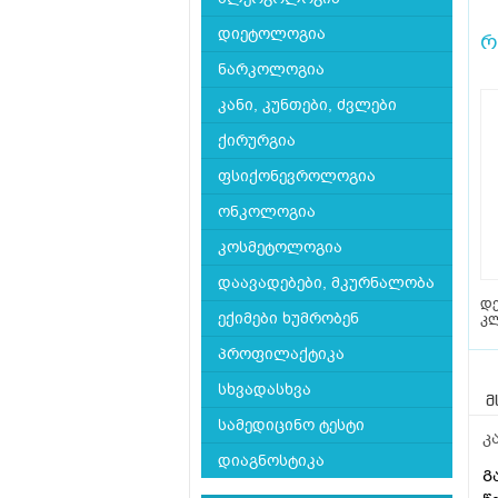
დიეტოლოგია
რ
ნარკოლოგია
კანი, კუნთები, ძვლები
ქირურგია
ფსიქონევროლოგია
ონკოლოგია
კოსმეტოლოგია
დაავადებები, მკურნალობა
დ
ექიმები ხუმრობენ
კლ
პროფილაქტიკა
სხვადასხვა
მ
სამედიცინო ტესტი
კ
დიაგნოსტიკა
Გ