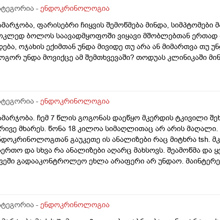
ezgudva 1 tvis ganmavlobashi. Psiqiatris ambulatoriuli metvalyureoba
 vutxarit, rom cota xnit shecyvitos camlebis migeba radgan sheid
ატეგორია -
ენდოკრინოლოგია
tvalyureoba. Psiqiatris danishnuleba:LAMICTALI: 25mg, 1 Abi dilit
moicvia misi cudad yopna da tavbrusxvevebi?! Gtxovt gvitxrat, upro r
jer, ESRIBELI: 50mg, 1 Abi dilit.Gtxovt 2-e cerilic naxet
ამარჯობა, ფარისებრი ჩიყვის შემოწმება მინდა, სიმპტომები 
m dalios diabetis dros (an romeli camlit chanacvleba jobia?) da asev
ოკლედ ბოლოს საავადმყოფოში ვიყავი მშობლებთან ერთად ბ
rgi profesionali diabetologebi mushaoben Tbilisshi? Pexze chrilob
დება, ოჯახის ექიმთან უნდა მივიდე თუ არა ან მიმართვა თუ უ
ns? Ra sheidzleba gaketdes sascrapod, rom uketesad igrdznos tavi d
ოგორ უნდა მოვიქცე ამ შემთხვევაში? თოდუას კლინიკაში მინ
ZALIAN GTXOVT SASCRAPOD GVIPASUXOT. Dzalian didi madloba
ატეგორია -
ენდოკრინოლოგია
ამარჯობა. ჩემ 7 წლის გოგონას დაეწყო მკერდის ტკივილი შე
რივე მხარეს. წონა 18 კილოა სიმაღლითაც არ არის მაღალი. 
ნდოკრინოლოგთან გაუკეთე ის ანალიზები რაც მიტხრა tsh. მკ
აერთო და სხვა რა ანალიზები აღარც მახსოვს. შეამოწმა და 
ვეში გადააკონტროლეო ეხლა არაფერი არ უნდაო. მაინტერეს
ომწიფება? ექოსკოპიაზეც მყავდა მკერდზე გავაკეთებინე და
ველაფერი კარგ მდგომარეობაში არისო. დავმშვიდდე თუ სხვაგ
არგ ბავშვთა ენდოკრინოლოგს? ეხლა კი გავიდე 6 თვე მაგრა
ნალიზები ახლიდან არ გამიკეთებია
ატეგორია -
ენდოკრინოლოგია