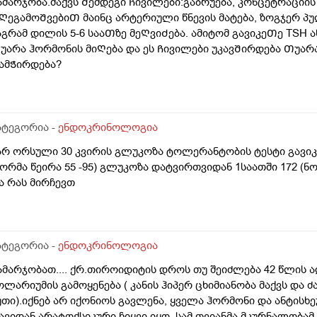
ამარჯობა.მაქვს Შემდეგი Ჩივილები:გაბრუება, კონცეტრაციის
ᲦეგამოᲨვებიᲗ მაინც არტერიული წნევის მატება, ზოგჯერ პუ
აგრამ დილის 5-6 სააᲗზე მეᲦვიᲫება. ამიტომ გავიკეᲗე TSH ა
უარა ჰორმონის მიᲦება და ეს Ჩივილები უკავᲨირდება Თუარა 
ამᲭირდება?
ატეგორია -
ენდოკრინოლოგია
არ ორსული 30 კვირის გლუკოზა ტოლერანტობის ტესტი გავიკეთ
ნორმა წეირა 55 -95) გლუკოზა დატვირთვიდან 1საათში 172 (ნო
ა რას მირჩევთ
ატეგორია -
ენდოკრინოლოგია
ამარჯობათ.... ქრ.თიროიდიტის დროს თუ შეიძლება 42 წლის 
ოლარიუმის გამოყენება ( კანის ჰიპერ ცხიმიანობა მაქვს და ძ
უთი).იქნებ არ იქონიოს გავლენა, ყველა ჰორმონი და ანტისხ
ავიდან არატოქსიკური ჩიყვი იყო ,სამ თვიანმა მკურნალობა