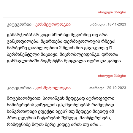
კონსულტაციაზე მირჩიეს, რომ გამომეყენებინა
ჟელატინის ნიღაბი და ასევე კვერცხის გულის
იხილეთ
პასუხი
(თაფლთან ერთად). გამოიღებს ეს შედეგს
ნამდვილად? ტყუილი დროის კარგვა ხომ არ იქნება ან
კატეგორია -
კოსმეტოლოგია
თარიღი :
18-11-2023
სხვა საშუალებით ხომ ვერ შევძლებ გამოვასწორო
გამარჯობა! არ ვიცი სწორად შევარჩიე თუ არა
თმა?
განყოფილება, მჭირდება დერმატოლოგის რჩევა!
წარბებზე დაახლოებით 2 წლის წინ გავიკეთე ე.წ
პერმანენტული მაკიაჟი, მიკრობლეიდინგი. დროთა
განმავლობაში პიგმენტმა შეიცვალა ფერი და გახდა
მოლურჯო, რის გამოც გადავწყვიტე ლაზერით მისი
მოშორება. პირველი პროცედურის მერე უკვე მაქვს
იხილეთ
პასუხი
კარგი შედეგი რადგან ეს “მოლურჯო” ხაზები თითქმის
გაქრა მაგრამ პრობლემა ისაა რომ ამის ადგილზე
კატეგორია -
კოსმეტოლოგია
თარიღი :
29-10-2023
დარჩა მოვარდისფერო/მოწითალო ლაქები. რაც ვერ
მოგესალმებით, პილინგის შედეგად ატროფიული
გამირკვევია ნაწიბურებია თუ პიგმენტს აქვს ფერი
ნაწიბურების ვიზუალის გაუმჯობესებას რამდენად
შეცვლილი. ინტერნეტში ვცადე ინფორმაციის მოძიება
ხანგრძილივი ეფექტი აქვს? თუ შედეგი მივიღე ამ
და როგორც გავიგე ამას შეიძლება ერქვას ე.წ “PIH“
პროცედურის ჩატარების შემდეგ, მაინტერესებს,
რაც ქართულად არ ვიცი როგორ ითარგმნება თუმცა
რამდენიმე წლის მერე კიდევ არის თუ არა
არის ლაქის სახეობა რომელიც ჩნდება კაპილარების
აუცილებელი ხელმეორედ ჩატარება? თუ ეს შედეგი
დაზიანებით და ა.შ. მოკლედ, თუ ასეთი რამე მჭირს და