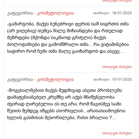
იხილეთ
პასუხი
კატეგორია -
კოსმეტოლოგია
თარიღი :
16-01-2025
-გამარჯობა, მაქვს ბუნებრივი ფერის საშ.სიგრძის თმა
(არ ვიღებავ) თუმცა მალე მიზიანდება და რთულად
მეზრდება (მქონდა საკმაოდ გრძელი) მაქვს
ბოლოჭამიები და გამომშრალი თმა... რა ვიტამინებია
საჭირო რომ ჩემი თმა მალე გაიზარდოს და ასევე
მაინტერესებს თმის მოვლის რუტინა თანმიმდევრობით
ანუ რა პროდუქტი რის შემდეგ გამოვიყენო
იხილეთ
პასუხი
(ნიღაბი,შრატი,კონდიციონერი,ბალზამი) თითქმის
ყველაფერს ვიყენებ მაგრამ სასურველ შედეგს ვერ
კატეგორია -
კოსმეტოლოგია
თარიღი :
10-01-2025
ვიღებ. რა ვუშველო დაზიანებულ და გამომშრალ თმას
-მოგესალმებით მაქვს მუდმივად ასეთი პრობლემა
რომელიც თან ხსშრად მცვივა <3 ვარ 25 წლის,
დამატენიანებელ კრემზე არ აქვს მნიშვნელობა
მადლობა
ძვირად ღირებულია ის თუ არა, რომ წავისმევ სამი
წუთის შემდეგ იწყებს ასორსვლას , არასასიამოვნოა
ხელის გასმისას მესორსლება, რისი ბრალია ?
მადლობა.
იხილეთ
პასუხი