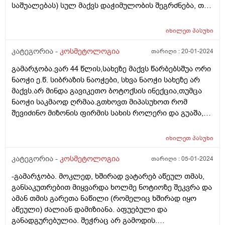
საშუალებას) სულ მაქვს დაჭიმულობის შეგრძნება, თუ
არ დავიტენიანე საშინლად დაჭიმული მაქვს სახის
კანი და ამ დაჭიმულობას ვგრძნობ ყველგან, შუბლზეც
იხილეთ
პასუხი
ტე ზონაზე. მაგრამ პერიოდულად მაწუხებს აკნე,
როგორც ვიცი ეს ცხიმიანი კანისთვისაა
კატეგორია -
კოსმეტოლოგია
თარიღი :
20-01-2024
დამახასიათებელი , მაგრამ სახეზე ცხიმის ნასახი
გამარჯობა.ვარ 44 წლის,სახეზე მაქვს წარბებსშუა ორი
არსად არ მაქვს, თუ არ დავიტენიანე სულ
ნაოჭი ე.წ. სიბრაზის ნაოჭები, სხვა ნაოჭი სახეზე არ
გამომშრალია ჩემი კანი. პერიოდულად გამომდის
მაქვს.არ მინდა გავიკეთო ბოტოქსის ინექცია,თუმცა
შუბლზე ან სხვა ადგილებში აკნესთვის
ნაოჭი საკმაოდ ღრმაა.გთხოვთ მიპასუხოთ რომ
დამახასიათებელი თითო გამონყარი, რასთან მაქვს
შევიძინო მიზონის ფირმის სახის როლერი და გუაშა,
საქმე და არასწორად ვუვლი მშრალი კანისთვის რომ
ვარდისფერი კვარცის,გამისწორდება ეს ნაოჭები
ვიყენებ პროდუქტებს?
ინტენსიური გამოყენებით? ცოტა მაინც..თუ არ აქვს
იხილეთ
პასუხი
აზრი? მადლობა
კატეგორია -
კოსმეტოლოგია
თარიღი :
05-01-2024
-გამარჯობა. მოკლედ, ხშირად ვატარებ აწეულ თმას,
განსაკუთრებით მიყვარდა ხოლმე ნოტიოზე შეკვრა და
ამან თმის გარეთა ნაწილი (რომელიც ხშირად იყო
აწეული) ძალიან დამიზიანა. აფუებული და
განადგურებულია. შეჭრაც არ გამოდის.