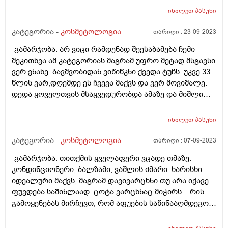
შენარჩუნდება და ნაწიბურების ვიზუალი გარკვეული
დაზიანდა კაპილარები, ამის გამო თუ მაქვს ეს
იხილეთ
პასუხი
დროის მერე არ გაუარესდება? მადლობა წინასწარ.
მოვარდისფერო ლაქა, მაინტერესებს
კატეგორია -
კოსმეტოლოგია
თარიღი :
23-09-2023
დერმატოლოგიურად რამდენად შესაძლებელია მისი
მკურნალობა და მოშორება? არსებობს შანსი იმის,
-გამარჯობა. არ ვიცი რამდენად შეესაბამება ჩემი
რომ ამგვარი ლაქა/შრამი/ნაწიბურები გაქრეს და კანმა
შეკითხვა ამ კატეგორიას მაგრამ უფრო მეტად მსგავსი
ბუნებრივი იერი დაიბრუნოს?
ვერ ვნახე. ბავშვობიდან ვიწიწკნი ქვედა ტუჩს. უკვე 33
წლის ვარ,დღემდე ეს ჩვევა მაქვს და ვერ მოვიშალე.
დედა ყოველთვის მსაყვედურობდა ამაზე და მიშლიდა
მაგრამ ჩუმად მაინც ვიწიწკნიდი. ახლა მეუღლე
მიშლის მაგრამ მაინც ვერ ვეშვები. სისტემატიურად
იხილეთ
პასუხი
ვიძრობ კანს. ჰიგიენურ პომადას ვხმარობ რომ ცოტა
ხანს მაინც არ წავიღო ხელი ტუჩისკენ მაგრამ ბოლოს
კატეგორია -
კოსმეტოლოგია
თარიღი :
07-09-2023
მაინც იგივეს ვაკეთებ. რა შეიძლება ამ ჩვევას
-გამარჯობა. თითქმის ყველაფერი ვცადე თმაზე:
მოვუხერხო? როგორ მოვიცილო ის სქელი,უხეში კანი
კონდინციონერი, ბალზამი, ვაშლის ძმარი. ხარისხი
ტუჩიდან ისე რომ მეორედ აღარ მქონდეს
იდეალური მაქვს, მაგრამ დავივარცხნი თუ არა იქავე
მოსაცილებელი. ვისაც შევხედავ ყველას ისეთი ტუჩები
ფუვდება საშინლაად. ცოტა ვარცხნაც მიჭირს... რის
აქვთ ზუსტად ვიცი რომ არ იწიწკნიან. მე კიდევ
გამოყენებას მირჩევთ, რომ აფუების საწინააღმდეგოდ
დამსკდარი,ზოგჯერ სისხლიანიც,ეშხში რომ შევალ
ეფექტური იყოს და თმა ცოტა "დააგდოს" ?
ხოლმე სისხლი მდის. რა ვუშველო ამას გთხოვთ