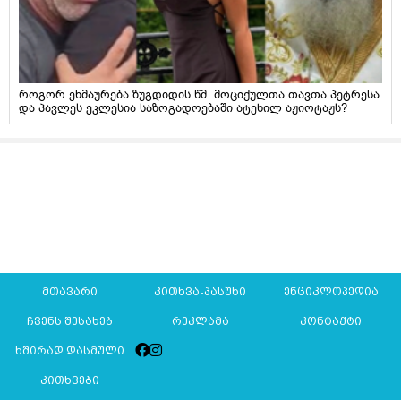
როგორ ეხმაურება ზუგდიდის წმ. მოციქულთა თავთა პეტრესა
და პავლეს ეკლესია საზოგადოებაში ატეხილ აჟიოტაჟს?
მთავარი
კითხვა-პასუხი
ენციკლოპედია
ჩვენს შესახებ
რეკლამა
კონტაქტი
ხშირად დასმული
კითხვები