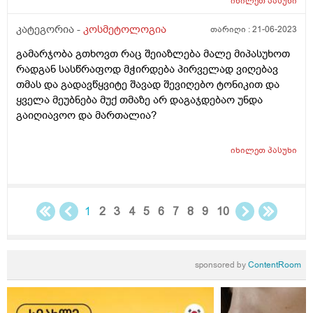
მირჩიეთ. იქნებ არის რამე პროცედურა
იხილეთ
პასუხი
კოსმეტოლოგიაში რომელიც აღმოფხვრის ამ
კატეგორია -
კოსმეტოლოგია
თარიღი :
21-06-2023
პრობლემას? გთხოვთ დამაკვალიანოთ რა გავაკეთო.
დიდი მადლობა
გამარჯობა გთხოვთ რაც შეიაზლება მალე მიპასუხოთ
რადგან სასწრაფოდ მჭირდება პირველად ვიღებავ
თმას და გადავწყვიტე შავად შევიღებო ტონიკით და
ყველა მეუბნება მუქ თმაზე არ დაგაჯდებაო უნდა
გაიღიავოო და მართალია?
იხილეთ
პასუხი
1
2
3
4
5
6
7
8
9
10
sponsored by
ContentRoom