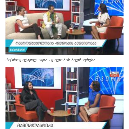
რეპროდუქტოლოგია - დედობის ბედნიერება