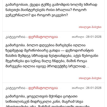
და პერიოდულად ისევ მაქვს სიწითლე ვერ გავიგე
გამარჯობათ, ქვედა ტუჩზე გამომდის ხოლმე ხშირად
ზუსტად რა მჭირს მეშინია რაიმე კრემია წასმა რომ
ნახეთქი.მაინტერესებს რისი ბრალია? როგორ
უარესი არ დამემართოს რა შეიძლება გავაკეთო ?
ვუმკურნალო? და როგორ ვიკვებო?
იხილეთ
პასუხი
კატეგორია -
დერმატოლოგია
თარიღი :
28-01-2026
გამარჯობა. ბოლო დღეებია მარცხენა იღლია
ზედმეტად მგრძნობიარე გახდა — დეზოდორანტის
წასმის შემდეგ სწრაფად ნესტიანდება, აქვს წებოვანი
შეგრძნება და სუნიც მალე ჩნდება, მაშინ როცა
მარჯვენა იღლია იგივე პროდუქტზე სრულიად
ნორმალურად რეაგირებს და მშრალია. სიწითლე ან
ტკივილი არ მაქვს, მაგრამ აშკარა ასიმეტრიაა
იხილეთ
პასუხი
რეაქციაში. მაინტერესებს, შეიძლება თუ არა ეს იყოს
კანის გაღიზიანება, ოფლის ჯირკვლების აქტივობის
კატეგორია -
დერმატოლოგია
თარიღი :
26-01-2026
სხვაობა ან სხვა დერმატოლოგიური მიზეზი ან
გამარჯობა, ყოველთვის მქონდა ცოტათი
როგორი ტიპის მოვლას მირჩევთ ვარ 17 წლის ბიჭი
სიწითლისკენ მიდრეკილი კანი, მაგრამ სხვა
ბევრი სხვადასხვა დეზოდორანტი მიხმარია და
პრობლემები არა, შარშან თებერვალში ლოყაზე