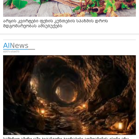
არყის კვირტები ფეხის კუნთების სპაზმის დროს
მდგომარეობას ამსუბუქებს
სამხრეთ ამერიკაში გიგანტური გვირაბები აღმოაჩინეს: ისინი არც