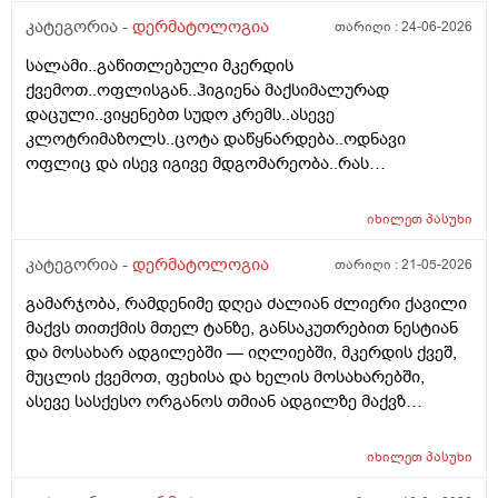
გაიკეთა , თმაც შეუნარჩუნდა და ფსორიაზიც არ
და ყელზე და დაახლოებით 2 წელია გავწყვიტე ,
კატეგორია -
დერმატოლოგია
თარიღი :
24-06-2026
გაღიზიანებულა კიდე უფრო . მადლონა წინასწარ !
ფსორიაზი დამეწყო დაახლოებით 10 წელი. 27 წლის
სალამი..გაწითლებული მკერდის
ვარ . ვიღაცამ მითხრა შესაძლოა ეპილაციამ
ქვემოთ..ოფლისგან..ჰიგიენა მაქსიმალურად
გააღიაზიანოს და მანდაც გამოვიდესო , შიშმა ამიტანა
დაცული..ვიყენებთ სუდო კრემს..ასევე
. სხვადასხვა ვერსია მესმის , ზოგი ამბობს არანაირი
კლოტრიმაზოლს..ცოტა დაწყნარდება..ოდნავი
ახალი კერების გაჩენა , ზოგიც კი პირიქით . იქნებ
ოფლიც და ისევ იგივე მდგომარეობა..რას
თქვენ მითხრათ ღირს გაგრძელება ? რისკი
გვირჩევთ..მადლობა ..
რამხელაა? მადლობა წინასწარ .
იხილეთ
პასუხი
კატეგორია -
დერმატოლოგია
თარიღი :
21-05-2026
გამარჯობა, რამდენიმე დღეა ძალიან ძლიერი ქავილი
მაქვს თითქმის მთელ ტანზე, განსაკუთრებით ნესტიან
და მოსახარ ადგილებში — იღლიებში, მკერდის ქვეშ,
მუცლის ქვემოთ, ფეხისა და ხელის მოსახარებში,
ასევე სასქესო ორგანოს თმიან ადგილზე მაქვზ
საშინელი ქავილი. ასევე მაქვს გამონაყარი და
გაღიზიანება თავზე და ყურებში. ქავილი ზოგჯერ
იხილეთ
პასუხი
ძალიან ძლიერია და კანი მიღიზიანდება.