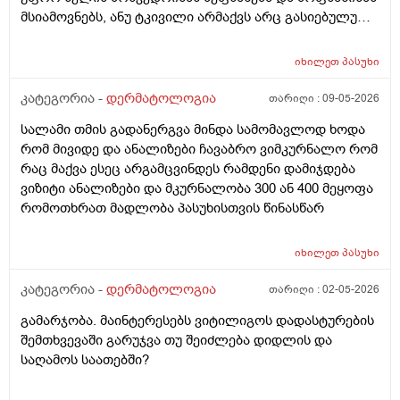
მსიამოვნებს, ანუ ტკივილი არმაქვს არც გასიებულუ
არაა, 2 წლის წინ გავიკეთე პილონუდირ კისტის
ოპერაცია ანუ ბეწვის ჩაბრუნება(ლაზერით) მაგის მერე
იხილეთ
პასუხი
კვირაში მინიმუმ 4 ჯერ ვიბან მაგ ადგილს(მხოლოდ
წყლით) ანუ არამგონია რომ გამიმეორდეს. ჭიები
კატეგორია -
დერმატოლოგია
თარიღი :
09-05-2026
მყავდა და მაგანაც იცის ქავილი მაგრამ ანუსის
სალამი თმის გადანერგვა მინდა სამომავლოდ ხოდა
გარშემო, ჰემოროიდიც მაქვს ოდნავ, სოკო შეიძლება
რომ მივიდე და ანალიზები ჩავაბრო ვიმკურნალო რომ
იყოს? ან კანის გაღიზიანება?
რაც მაქვა ესეც არგამცვინდეს რამდენი დამიჯდება
ვიზიტი ანალიზები და მკურნალობა 300 ან 400 მეყოფა
რომოთხრათ მადლობა პასუხისთვის წინასწარ
იხილეთ
პასუხი
კატეგორია -
დერმატოლოგია
თარიღი :
02-05-2026
გამარჯობა. მაინტერესებს ვიტილიგოს დადასტურების
შემთხვევაში გარუჯვა თუ შეიძლება დიდლის და
საღამოს საათებში?