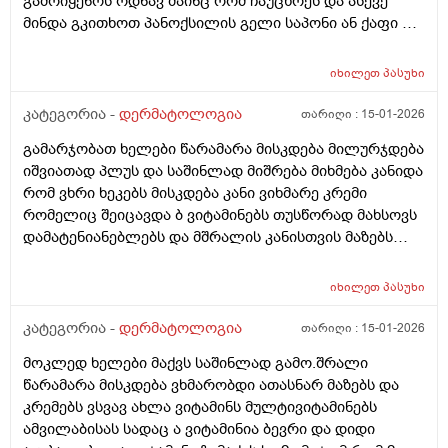
გამოიყენოს ოდნავ მაინც რომ ჩაუცხრეს და ასევე
მინდა გკითხოთ პანოქსილის გელი საპონი ან ქაფი თუ
არის ეფექტური? მადლობა
იხილეთ
პასუხი
კატეგორია -
დერმატოლოგია
თარიღი :
15-01-2026
გამარჯობათ ხელები წარამარა მისკდება მილურჯდება
იშვიათად პლუს და საშინლად მიშრება მიხმება კანიდა
რომ ვხრი ხეკებს მისკდება კანი ვიხმარე კრემი
რომელიც შეიცავდა ბ ვიტამინებს თუსწორად მახსოვს
დამატენიანებლებს და მშრალის კანისთვის მაზებს
მაგრამ ისევ მიშრება ისევ მისკდება რა არის ამის
გამომწვევი მიზეზები ხშირი ხელების ბანვის გარდა და
იხილეთ
პასუხი
ხშირი ხელების ბანვის გარდა რა არის ამის
გამომწვევი მიზეზები ან რა სხვა დაავადებები
კატეგორია -
დერმატოლოგია
თარიღი :
15-01-2026
შეიძლება გამოიწვიოს ან იქნებ მირჩიოთ რაიმე ხელის
მოკლედ ხელები მაქვს საშინლად გამო.შრალი
კრემი
წარამარა მისკდება ვხმარობდი ათასნარ მაზებს და
კრემებს ვსვავ ახლა ვიტამინს მულტივიტამინებს
ამვილაბისას სადაც ა ვიტამინია ბევრი და დიდი