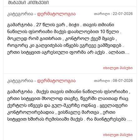
მსგავსი კითხვები
კატეგორია -
დერმატოლოგია
თარიღი :
22-07-2026
გამარჯობა . 27 წლის ვარ , ბიჭი . თავის თმიანი
ნაწილის ფსორიაზი მაქვს დაახლოებით 10 წელი .
მოკლედ რომ გითხრათ , კონტროლ ქვეშ მყავს ,
როგორც კი გაღვიძებას იწყებს ეგრევე ვამშვიდებ .
ერთი სიტყვით აგრესიული ფორმა არ აქვს . ალბათ
ფსორიაზმაც მოახდინა გავლენა და კიდე დამატებული
ასაკი და გენეტიკა , ზუსტად ვერ გეტყვით მაგრამ
იხილეთ
პასუხი
სკალპზე , დეზა ნაწილზე თმა მაქვს შეთხელებული და
შუბლის ხაზიც გადაწეულია უკვე აშკარად . ჩემი
კატეგორია -
დერმატოლოგია
თარიღი :
08-07-2026
შეკითხვა მდგომარეობს შემდეგში - თმის გადანერგვა ,
გამარჯობა . მაქვს თავის თმიანი ნაწილის ფსორიაზი ,
ჩამატება და გახშირება , თუ არის მიზანშეწონილი და
ერთი სიტყვით მხოლოდ თავზე, წვერში ლაითად რაც
გამართლებილი სკალპის ფსორიაზის დროს ? არ
ქერტლს იწვევს და გულ-მკერზე ოდნავ . ყველაფერი
მინდა რომ ამ პროცედურებმა კიდევ უფრო
კონტროლირებადია , ვისწავლე მართვა , ერთი
გამიღიანოს . თუ გააგრძელებს იმავე ფორმით
სიტყვით ხშირას რემისიაში მაქვს . რა მაინტერესებს -
არსებობას თანახმა ვარ ერთი სიტყით . მოკლედ
იმ ადგილებში სადაც არასდრის მქონია მაგ:ღაწვები ,
შეიძლება თუ არა თმის გადანერგვა სკალპის
კისერი , ყელი , მუცელი , საჯდომი , ხელი , ფეხი და ა.შ
ფსორიაზის დროს და არის თუ არა პრაქტიკაში ვინც
იხილეთ
პასუხი
თუ შეიძლება ეპილაციის კეთება . ვიკეთებდი ღაწვებსა