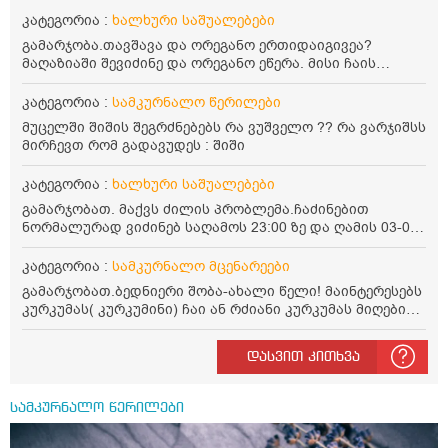
კატეგორია :
ხალხური საშუალებები
გამარჯობა.თავშავა და ორეგანო ერთიდაიგივეა?
მაღაზიაში შევიძინე და ორეგანო ეწერა. მისი ჩაის
დალევის წესი მაინტერესებს.რისთვის არის კარგი?
წავიკითხე რომ: 1 ჭიქა თბილ წყალში ჩავყაროთ 1 ჩაის
კატეგორია :
სამკურნალო წერილები
კოვზი დაქუცმაცებული და გამხმარი ორეგანო და
მუცელში შიშის შეგრძნებებს რა ვუშველო ?? რა ვარჯიშსს
გავაჩეროთ 10-15 წუთი, მივიღოთო ჭამიდან 1-2 საათში.
მირჩევთ რომ გადავუდეს : შიში
მიზანი: ანტიოქსიდანტური და ანთების საწინააღმდეგო
თვისება. სწორია ეს ინფორმაცია? უკუჩვენება რა აქვს
კატეგორია :
ხალხური საშუალებები
და ბრონქულ ასთმას თუ შველის ორეგანოს ჩაი?
გამარჯობათ. მაქვს ძილის პრობლემა.ჩაძინებით
ნორმალურად ვიძინებ საღამოს 23:00 ზე და ღამის 03-00
ან 04:00 საათზე მეღვიძება და მერე ვერ ვიძინებ
ვერაფრით.რამე ხალხური საშუალება თუ არის ამ
კატეგორია :
სამკურნალო მცენარეები
პრობლემის მოსაგვარებლად
გამარჯობათ.ბედნიერი შობა-ახალი წელი! მაინტერესებს
კურკუმას( კურკუმინი) ჩაი ან რძიანი კურკუმას მიღების
წესი. მაინტერესებდა და წავიკითხე ასეთი ინფორმაცია:
კურკუმას გააჩნია ანთების საწინააღმდეგო,
დასვით კითხვა
დამამშვიდებელი და ანტიოქსიდანტური თვისებები.ის
უნდა მივიღოთო ცხიმთან და შავ პილპილთან ერთად
ეფექტურობის მიზნით. 1) პირველი ვარიანტი არის ჩაი:
სამკურნალო წერილები
როგორ მივიღო კურკუმას ჩაი? უზმოზე,ჭამამდე თუ ჭამის
შემდეგ? თბილი წყალი უნდა დავასხათ თუ მდუღარე?