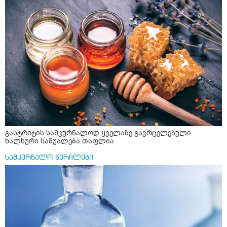
წავიკითხე რომ კურკუმას თუ დავასხამთ მდუღარე
წყალს, ის დაკარგავსო სასარგებლო თვისებებს, ასევე
წავიკითხე რომ თუ არ ადუღდა კურკუმა წყალში, მაშინ
შეიცავო დიდი ოდენობით ოქსალატებს და თირკმელში
გააჩენსო კენჭებს. ზუსტად ვერ გავიგე როგორ
მოვამზადო უსაფრთხოდ. 2) მეორე ვარიანტი
მაინტერესებს რძესთან ერთად მიღება: რძეში ჩავყარო
ერთი სუფრის კოვზის მეოთხედი ფხვნილი კურკუმა და
ჩავყარო ცოტა შავი პილპილი და ავადუღო თუ ჯერ რძე
ავადუღო, ცოტა გათბეს და მერე ჩავყარო კურკუმა? და
საღამოს ვახშამზე რომ მივიღო თუ შეიძლება? P.S მიზანი
არის ანთების საწინააღმდეგო,ანტიოქსიდანტური და
დამამშვიდებელი( მშვიდი ძილისთვის)
გასტრიტის სამკურნალოდ ყველაზე გავრცელებული
ხალხური საშუალება თაფლია
სამკურნალო წერილები