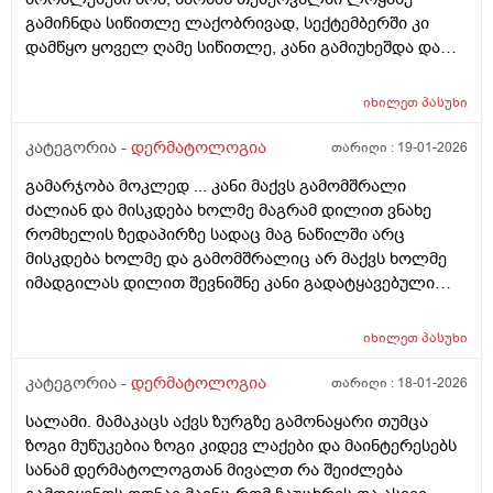
აღმოვაჩინე რო დეზოდორანტებში არ არის საქმე
გამიჩნდა სიწითლე ლაქობრივად, სექტემბერში კი
არამედ ჩემს მარცხენა იღლიაშია. მადლობა წინასწარ
დამწყო ყოველ ღამე სიწითლე, კანი გამიუხეშდა და
პასუხისთვის
წავედი დერმატოლოგთან, დამინიშნა დერმოდექსის
საწინააღმდეგო სახის დასააბნი 6 კვირის მანძილზე,
იხილეთ
პასუხი
როზამეტი დღეგმოშვებით და აზელაინის მჟავა 15%,
ამასთან ერთად ავენის ტოლარენს კონტროლი,
კატეგორია -
დერმატოლოგია
თარიღი :
19-01-2026
მითხრა, რომ მაქვს პაპულაპოსტულოზური როზაცეა,
გამარჯობა მოკლედ ... კანი მაქვს გამომშრალი
რაც დავიწყე მკურნალობა საშინლად მომემატა
ძალიან და მისკდება ხოლმე მაგრამ დილით ვნახე
ლოყებზე გამონაყარი, სხაბოლოოდ დავიწყე
რომხელის ზედაპირზე სადაც მაგ ნაწილში არც
დოქსიციკლინის 100 მგ დალევა უკვე 10 დღეზე მეტია
მისკდება ხოლმე და გამომშრალიც არ მაქვს ხოლმე
და სახე უფრო ჩაწყნარდა, რა ვქნა როდის შევწყვიტო
იმადგილას დილით შევნიშნე კანი გადატყავებული
დალევა?
ხელი არაფერზე არ გამიკრავს ზუსტად ვიცირომ
გამჭროდა და რაგაცა მაგრამ ეს პატარა მერე
იხილეთ
პასუხი
გადიდდა სიგრძეში და იმ ადგილას ლურჯად ამოვიდა
თხლად კანზე რა შეიძლება იყოს
კატეგორია -
დერმატოლოგია
თარიღი :
18-01-2026
სალამი. მამაკაცს აქვს ზურგზე გამონაყარი თუმცა
ზოგი მუწუკებია ზოგი კიდევ ლაქები და მაინტერესებს
სანამ დერმატოლოგთან მივალთ რა შეიძლება