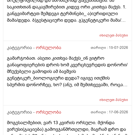
სრულყოფილად და ამომწურად გაცემისთვის. ამ
საკითხთან დაკავშირებით კიდევ ორი კითხვა მაქვს. 1.
განგვიმარტეთ შემდეგი ტერმინები_ ა)იურიდიული
მამა/დედა. ბ)გესტაციური დედა. გ)გენეტიკური მამა/
დედა. გ)ბიოლოგიური მამა/დედა. და
კიდევ_მსოფლიოს მრავალ ქვეყანაში აქტიურად
იხილეთ
პასუხი
მიმდინარეობს კვერცხუჯრედის დონორად ინვიტრო
თუ ხელოვნური განაყოფიერების ცენტრებში მომუშავე
კატეგორია -
ორსულობა
თარიღი :
15-07-2026
მედიცინის მუშაკების გამოყენება/დასაქმება. ეს
გამარჯობათ. ასეთი კითხვა მაქვს_ინ ვიტრო
რამდენად გავრცელებულია საქართველოში?
განაყოფიერების დროს ხომ კვერცხუჯრედის დონორი/
მჩუქებელი გამოდის ამ ბავშვის
გენეტიკურ_ბიოლოგიური დედა? იგივე ითქმის
სპერმის დონორზეც, ხო? (ანუ, იმ შემთხვევაში, როცა
თავისი სპერმით ან კვერცხუჯრედით ვერ ბადებს
წყვილი) და კიდევ_თუ მედიცინა აბორტს ჩასახული
იხილეთ
პასუხი
ბავშვის მკვლელობად აღიარებს, იგივე ითქმის ხო,
როცა ლაბორატორიაში, სინჯარაში
კატეგორია -
ორსულობა
თარიღი :
17-06-2026
განაყოფიერებული ემბრიონის დაბადება აღარ სურთ
მოგესალმებით, ვარ 13 კვირის ორსული. მქონდა
მის მშობლებს?
ვირუსი(გაციება) გამოვჯანმრთელდი, მაგრამ დრო და