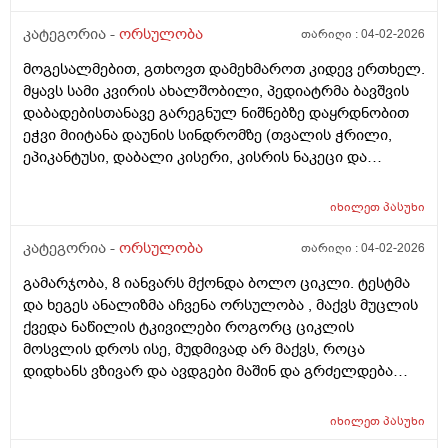
კატეგორია -
ორსულობა
თარიღი :
04-02-2026
მოგესალმებით, გთხოვთ დამეხმაროთ კიდევ ერთხელ.
მყავს სამი კვირის ახალშობილი, პედიატრმა ბავშვის
დაბადებისთანავე გარეგნულ ნიშნებზე დაყრდნობით
ეჭვი მიიტანა დაუნის სინდრომზე (თვალის ჭრილი,
ეპიკანტუსი, დაბალი კისერი, კისრის ნაკეცი და
დაბალი ტონუსი), კვლევების შედეგად ბავშვს არ
აღმოაჩნდა გულის მანკი, ასევე სმენის პრობლემა და
იხილეთ
პასუხი
შინაგანი ორგანოების სხვა პათოლოგიები. გთხოვთ
მირჩიოთ ჯერ გენეტიკოსის კონსულტაცია მჭირდება
კატეგორია -
ორსულობა
თარიღი :
04-02-2026
თუ კარიოტიპის ანალიზი?
გამარჯობა, 8 იანვარს მქონდა ბოლო ციკლი. ტესტმა
და ხეგეს ანალიზმა აჩვენა ორსულობა , მაქვს მუცლის
ქვედა ნაწილის ტკივილები როგორც ციკლის
მოსვლის დროს ისე, მუდმივად არ მაქვს, როცა
დიდხანს ვზივარ და ავდგები მაშინ და გრძელდება
დაახლოებით 1 2 წუთი და შემდეგ მივლის , ასევე ღამე
რომ ვწევარ მაშინ მტკივა იგივე ხანგრძლივობიფ
იხილეთ
პასუხი
ოღონდ თითქოს უფრო მეტად, ბუნებრივია? 3 დღეა