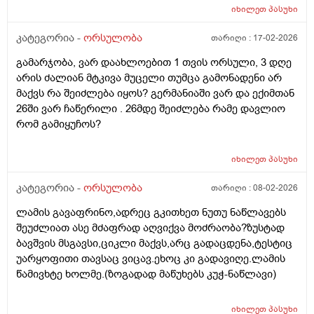
მიუხედავად? თუ არ შეწუხდებით, დეტალურად რომ
იხილეთ
პასუხი
ამიხსნათ ამ ყველაფრის იურიდიული მხარე? უღრმესი
კატეგორია -
ორსულობა
თარიღი :
17-02-2026
მადლობა!
გამარჯობა, ვარ დაახლოებით 1 თვის ორსული, 3 დღე
არის ძალიან მტკივა მუცელი თუმცა გამონადენი არ
მაქვს რა შეიძლება იყოს? გერმანიაში ვარ და ექიმთან
26ში ვარ ჩაწერილი . 26მდე შეიძლება რამე დავლიო
რომ გამიყუჩოს?
იხილეთ
პასუხი
კატეგორია -
ორსულობა
თარიღი :
08-02-2026
ლამის გავაფრინო,ადრეც გკითხეთ ნუთუ ნაწლავებს
შეუძლიათ ასე მძაფრად აღვიქვა მოძრაობა?ზუსტად
ბავშვის მსგავსი,ციკლი მაქვს,არც გადაცდენა,ტესტიც
უარყოფითი თავსაც ვიცავ.ეხოც კი გადავიღე.ლამის
წამივხტე ხოლმე.(ზოგადად მაწუხებს კუჭ-ნაწლავი)
იხილეთ
პასუხი