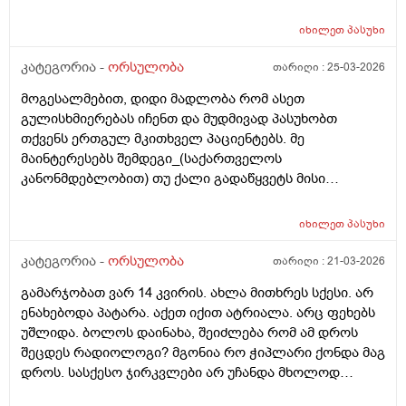
კვება დავიწყოთ ? მადლობა წინასწარ !
იხილეთ
პასუხი
კატეგორია -
ორსულობა
თარიღი :
25-03-2026
მოგესალმებით, დიდი მადლობა რომ ასეთ
გულისხმიერებას იჩენთ და მუდმივად პასუხობთ
თქვენს ერთგულ მკითხველ პაციენტებს. მე
მაინტერესებს შემდეგი_(საქართველოს
კანონმდებლობით) თუ ქალი გადაწყვეტს მისი
კვერცხუჯრედის გაყინვას, რამდენი ხნის ვადითაა ეს
(კვერცხუჯრედის კრიოპრეზერვაცია) შესაძლებელი?
იხილეთ
პასუხი
და რამდენია ყოველთვიური გადასახადი? და ყველაზე
მნიშვნელოვანი შეკითხვა_თუ, დავუშვათ, საკუთარ
კატეგორია -
ორსულობა
თარიღი :
21-03-2026
გაყინული კვერცხუჯრედების ნაწილს ქალი
გამარჯობათ ვარ 14 კვირის. ახლა მითხრეს სქესი. არ
გამოიყენებს, გაყინული კიდევ ისევ მორჩება
ენახებოდა პატარა. აქეთ იქით ატრიალა. არც ფეხებს
კლინიკაში, ამ დროს შემდგომ როგორ განვითარდება
უშლიდა. ბოლოს დაინახა, შეიძლება რომ ამ დროს
სცენარი? რა ბედი ეწევა დარჩენილ გაყინულ
შეცდეს რადიოლოგი? მგონია რო ჭიპლარი ქონდა მაგ
კვერცხუჯრედებს?_თუ მათ ვადა გასდით,
დროს. სასქესო ჯირკვლები არ უჩანდა მხოლოდ
გამოიყენებენ მანამ სხვა ქალის
სიგრძე გამოჩნდა ბიჭის.
გასანაყოფიერებლად, ე.წ "დონორის" სურვილის