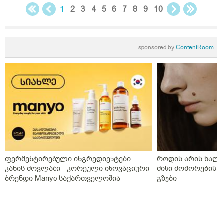
საღამოს სანთლის სახით საშოში,ნიუვიტი ორი თვე
1
2
3
4
5
6
7
8
9
10
ყიველდღე თითო თითო და დავი ჰა ოცი კვირის
განმავლობაში დღეში ორჯერ,დღეს გააჩერა ეს
დანიშნულება და ახალმა ექიმმა გამოუწერა სისხლის
sponsored by
ContentRoom
გამათხელებელი,პოტრომბინი გაუსინჯა პირველ
რიგში რაც არ გაგვისინჯია ამ ხნის განმავლობაში და
ზღვარზე ქონდა ისე რომ ლაბორანტმა გვითხრა
საყურადღებოა თორემ მერე საპრობლემო
გახდებაო,და ისედაც თვენახევარში ერთხელ
გვნახულობდა ის ძველი ექიმი,ინდომეტაზონის
სანთელი ოცი დღე ძილის წინ,უტროჟესტანი
საღამოს,კურანტილი სისხლის გამათხელებელი,ახლა
აქვს თავის ტკივილები,სხვა ჩვენება არააქვს და ასე
გვგონია დ ვიტამია გამოიწვიაო მარა ვირუსიც
ფერმენტირებული ინგრედიენტები
როდის არის ხალი
ქონდა,ვაგოსტაბილი თავის ტკივილისთვის,თქვენ რას
კანის მოვლაში - კორეული ინოვაციური
მისი მოშორების 
გვირჩევთ?როგორც გვითხარით ონლაინ ისე მიდის
ბრენდი Manyo საქართველოშია
გზები
ყველაფერი და ხალხს შეხება აქვთ პირდაპირ
პროცესთან და ისინი ვერ ხვდებიან.გმადლობთ
გაწეული დახმარებისთვის.