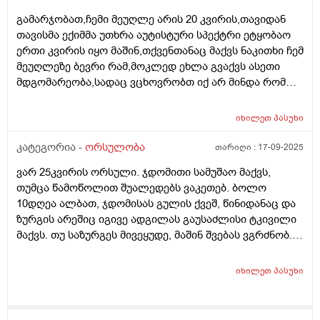
გამარჯობათ,ჩემი მეუღლე არის 20 კვირის,თავიდან
თავისმა ექიმმა უთხრა აუტისტური სპექტრი ეტყობაო
ერთი კვირის იყო მაშინ,თქვენთანაც მაქვს ნაკითხი ჩემ
მეუღლეზე ბევრი რამ,მოკლედ ეხლა გვაქვს ასეთი
მდგომარეობა,სადაც ვცხოვრობთ იქ არ მინდა რომ
იმშობიაროს,გვინდა თბილისში,დავუკავშირდით
ექიმს,გაცვლაგგამოცვლის ფურცლი
იხილეთ
პასუხი
გაკეთებულია,ახალ ექიმს რომ უთხრა როგორც
მკურნალობდა ჩემი მეუღლე ძალიან გაკვირვებული
კატეგორია -
ორსულობა
თარიღი :
17-09-2025
დარჩა და ჩვენც ვნერვიულობთ ცოტა არ
ვარ 25კვირის ორსული. ჯდომითი სამუშაო მაქვს,
იყოს,ორსულობა მიდის ძალიან
თუმცა წამოწოლით შუალედებს ვაკეთებ. ბოლო
კარგად,გემახსოვრებით ალბათ მარიხუანას
10დღეა ალბათ, ჯდომისას გულის ქვეშ, წინიდანაც და
მომხმარებელი ვიყავი და გვეშინოდა ბავშვის
ზურგის არეშიც იგივე ადგილას გაუსაძლისი ტკივილი
ჯანმრთელობის მხრივ.თქვენ კი აგვიხსენით რომ
მაქვს. თუ საზურგეს მივეყუდე, მაშინ შვებას ვგრძნობ.
მარიხუანა ხელა უშლის ჩასახვას და არა ჩასახულ
ნაყოფს ხომ არ ავნებს, რა შეიძლება იყოს, რამე
ნაყოფსო,ეს ექიმი კიდევ გვაშინებდა ასე იქნება ისე
ორგანოს აწვება ამ დროს?
იქნევაო,მოკლედ არვიცი ყველას ინდივიდუალური
იხილეთ
პასუხი
მიდგომააქ თუ წესი ერთია ამ საკითხში ასმევდა
დეტრივიტს ორიათასიანს დღეში ორჯერ დილა
საღამოს 4 თვე,პროგრსტი დილის ორალურად