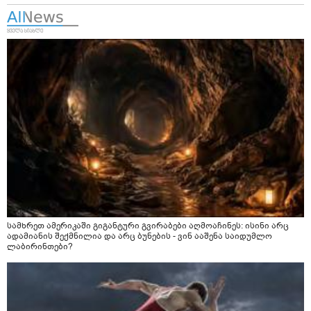
სამხრეთ ამერიკაში გიგანტური გვირაბები აღმოაჩინეს: ისინი არც
ადამიანის შექმნილია და არც ბუნების - ვინ ააშენა საიდუმლო
ლაბირინთები?