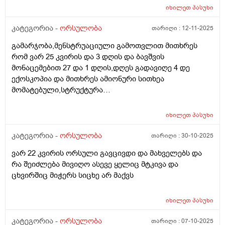
იხილეთ
პასუხი
კატეგორია -
ორსულობა
თარიღი :
12-11-2025
გამარჯობა,მენსტრუაციული გამოთვლით მითხრეს
რომ ვარ 25 კვირის და 3 დღის და ბავშვის
მონაცემებით 27 და 1 დღის,დღეს გადავიღე 4 დე
ექოსკოპია და მითხრეს ამიონური სითხეა
მომატებული,სტრუქტურა
არაეთგვაროვანიმღვრიე,მითხრეს რომ შანსი მაქ
ნაადრევი მშობიარობის,მაქვს ამ ბოლოს წელის
იხილეთ
პასუხი
ტკივილი ხშირად,ყრუ ტკივილი თირკმლებისბარეში
და ხაჭოსებრი გამონადენი,ნაცხის ანალიზმა კანდიდა
კატეგორია -
ორსულობა
თარიღი :
30-10-2025
აჩვენა ერთი თვის უკან,როგორ მოვიქცე?
ვარ 22 კვირის ორსული გავცივდი და მახველებს და
რა შეიძლება მივიღო ასევე ყელიც მტკივა და
ცხვირშიც მიჭერს სიცხე არ მაქვს
იხილეთ
პასუხი
კატეგორია -
ორსულობა
თარიღი :
07-10-2025