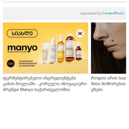
უახლოეს პერიოდში მომიწიოს თვითმფრინავით
მგზავრობა და მაინტერესებს რაიმე სახის მომეტებულ
sponsored by
ContentRoom
რისკ-ფაქტორს ქმნის თვითმფრინავი (სიმაღლე, წნევა
და ასშ), ბულის გასკდომის? ან გასკდომის შემყხვევაში
როგორ უნდა მოიქცეს ადამიანი, სამედოცონო
პუნქტში მისვლამდე.
ფერმენტირებული ინგრედიენტები
როდის არის ხალი
კანის მოვლაში - კორეული ინოვაციური
მისი მოშორების 
ბრენდი Manyo საქართველოშია
გზები