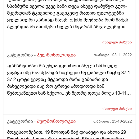
სპაზმური ხველა უკვე სამი თვეა ასევე დამეწყო გულ-
მკერდთან ტკივილიც.გავიკეთე რადიო ფილტვებში
ყველაფერი კარგად მაქვს. ექიმი მეუბნება რომ მაქვს
ალერგია ან ასთმური ხველა მაგარამ არც ალერგიის
წამალი და არც ასთმის წამალი არ მშველის. როგორ
შეიძლება დავადგინო ზუსტი დიაგნოზი და რა
იხილეთ
პასუხი
ანალიზები არის საჭირო ? მადლობა დიდი
კატეგორია -
პულმონოლოგია
თარიღი :
03-11-2022
-გამარჯობათ რა უნდა გკითხოთ ანუ ეს სამი დღე
ვიყავი ისე რო მქონდა სიცხეები ნუ დაბალი სიცხე 37.1-
37.2 ცოტა ყელიც მტკიოდა მარა გამიარა და
მახველებდა ისე რო გროვა ამოდიოდა ხან
წებოვანივით ხან სქელი.. ეს მეორე დღეა პლუს 10-11
საათიდან უკვე ძაან მეწევა სიცხე 37.4.37.5 სახე
მიხურდება და რაღაცნაირად ვარ, შეიძლება მქონდეს
იხილეთ
პასუხი
ფილტვების ანთება? ოფლიანობა არ მაქ საერთოდ.
აქამდე მაგ დროს 11-12სააათზე და 12 პირველ საათზე
კატეგორია -
პულმონოლოგია
თარიღი :
25-10-2022
ღამის პირიქით აღარ მქონდა სიცხე რაც მქონდა
მოგესალმებით. 19 წლიდან მაქ დიაბეტი და ახლა 29
მიწევდა უწამლოდ მაგრამ ეხლა მაგ დროს უფრო