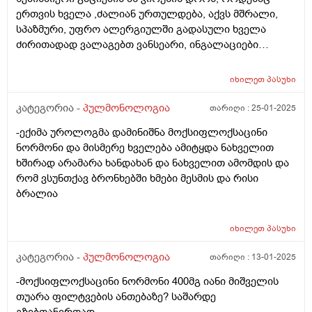
აქტიურია ხველა ? ან ანტიბიოტიკებით ნამკურნალევზე
ერთვის ხველა ,ძალიან ურთულდება, აქვს მშრალი,
მიიღება სპეციალისტი ზუსტ სურათს.სპირომეტრია
სპაზმური, უფრო ალერგიულში გადასული ხველა
როდის ჩატარდეს რას მირჩევთ.ყველა დახველება
ძირითადად ვალაგებთ ვანსეარი, ინგალაციები
უკვე მეშენია.ნახველში არასდროს გადადის მშრალი
ჰოონლური, ან ესლოტინი, ასეთი წამლებით.
მყეფარე ხველაა.ბრონხიტიაო ექიმი იტყვისხოლმე
ბრონხოსპაზმი აქვს, ალერგოლოგის ვიზიტი ხომ არ
მაგრამ ყველა ხველაზე ბრონხიტი
იხილეთ
პასუხი
მოუხდებოდა.9წლისაა და არასდროს მახსოვს
ნახველში გადასული ხველა
კატეგორია -
პულმონოლოგია
თარიღი :
25-01-2025
-ექიმა უროლოგმა დამინიშნა მოქსიფლოქსაცინი
ნორმონი და მისმერე ხველება ამიტყდა ნახველით
ხშირად არამარა ხანდახან და ნახველით ამომდის და
რომ ვსუნთქავ ბრონხებში ხმები მესმის და რისი
ბრალია
იხილეთ
პასუხი
კატეგორია -
პულმონოლოგია
თარიღი :
13-01-2025
-მოქსიფლოქსაცინი ნორმონი 400მგ იანი მიშველის
თუარა ფილტვების ანთებაზე? საშარდე