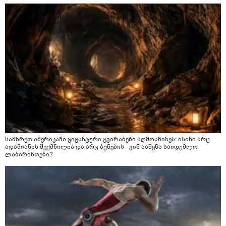
სამხრეთ ამერიკაში გიგანტური გვირაბები აღმოაჩინეს: ისინი არც
ადამიანის შექმნილია და არც ბუნების - ვინ ააშენა საიდუმლო
ლაბირინთები?