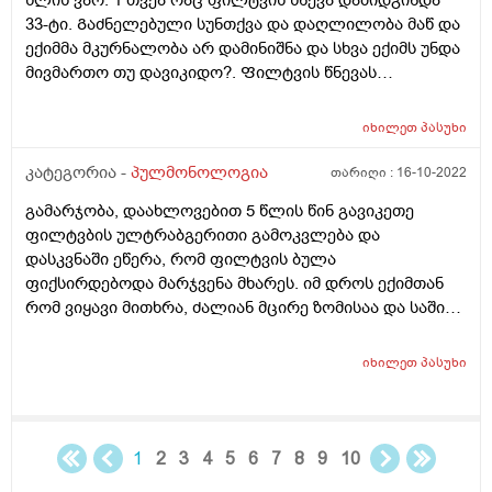
წლის ვარ. 1 თვეა რაც ფილტვის წნევა დამიდგინდა
მიწევს
33-ტი. Გაძნელებული სუნთქვა და დაღლილობა მაწ და
ექიმმა მკურნალობა არ დამინიშნა და სხვა ექიმს უნდა
მივმართო თუ დავიკიდო?. Ფილტვის წნევას
მკურნალობა შველის თუ სიკვდილისთვის უნდა
მოვემზადო?
იხილეთ
პასუხი
კატეგორია -
პულმონოლოგია
თარიღი :
16-10-2022
გამარჯობა, დაახლოვებით 5 წლის წინ გავიკეთე
ფილტვბის ულტრაბგერითი გამოკვლება და
დასკვნაში ეწერა, რომ ფილტვის ბულა
ფიქსირდებოდა მარჯვენა მხარეს. იმ დროს ექიმთან
რომ ვიყავი მითხრა, ძალიან მცირე ზომისაა და საშიში
არ არისო (დაახლოვებით 27 წლის რო გახდები
თავისით შეხორცდებაო, ახლა ვარ 28 წლის). რაიმე
იხილეთ
პასუხი
სახის ჩივილი არ მაქვს. იშვიათად მკერდის არეში
რამდენიმე წამით რაღაც უეცარ ჩხვლეტასავით
ვგრძნობ ხოლმე. მას შემდგომ დამატებითი კვლევა ამ
საკითხზე არ გამიკეთებია. ვიცი, რომ გადამოწმებას
1
2
3
4
5
6
7
8
9
10
საჭიროებს, თუმცა მაწვს ერთი კითზვა: შესაძლოა