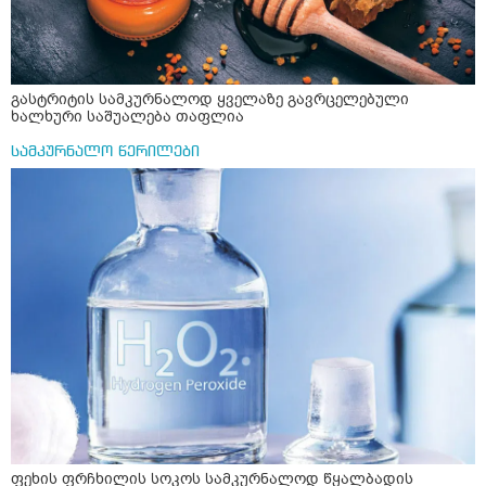
საღამოს ვახშამზე რომ მივიღო თუ შეიძლება? P.S მიზანი
არის ანთების საწინააღმდეგო,ანტიოქსიდანტური და
დამამშვიდებელი( მშვიდი ძილისთვის)
გასტრიტის სამკურნალოდ ყველაზე გავრცელებული
ხალხური საშუალება თაფლია
სამკურნალო წერილები
ფეხის ფრჩხილის სოკოს სამკურნალოდ წყალბადის