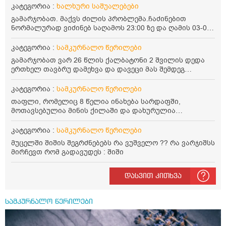
კატეგორია :
ხალხური საშუალებები
გამარჯობათ. მაქვს ძილის პრობლემა.ჩაძინებით
ნორმალურად ვიძინებ საღამოს 23:00 ზე და ღამის 03-00
ან 04:00 საათზე მეღვიძება და მერე ვერ ვიძინებ
ვერაფრით.რამე ხალხური საშუალება თუ არის ამ
კატეგორია :
სამკურნალო წერილები
პრობლემის მოსაგვარებლად
გამარჯობათ ვარ 26 წლის ქალბატონი 2 შვილის დედა
ერთხელ თავბრუ დამეხვა და დავეცი მას შემდეგ
დამეწყო შიშები ვეღარ გავდიოდი გარეთ რადგან ისევ
ასე ცუდად არ გავხდარიყავი ყურის ანთება მქონდა
კატეგორია :
სამკურნალო წერილები
მაშინ როგორც გაირკვა მას შემსეგ გავიდა 1 წელზე
თაფლი, რომელიც 8 წელია ინახება სარდაფში,
მეტინდა კიდე მეხვევა თავბრუ გარეთ გასვილისას
მოთავსებულია მინის ქილაში და დახურულია
სახლში კარგად ვარ როცა ახსენებენ გარეთ წაავალა
პლასტმასის სახურავით. ექნება თუ არა შენარჩუნებული
სმაგაზეხ კი ცუდად ვხდებოდი ეხლა როგორმე გავდივარ
სასარგებლო თვისებები და შეიძლება თუ არა მისი
კატეგორია :
სამკურნალო წერილები
ბაღში ჯოხში ზოგჯერ მაქვს შეგრძნება მიწა მეცლება
მირთმევა? გმადლობთ.
ფეხებიდან და ჯოხზე უნდა დავეყრდნო აუცილებლად
მუცელში შიშის შეგრძნებებს რა ვუშველო ?? რა ვარჯიშსს
არვიხი როგორ მოვიქცე რა გავაკეთო ასევე დამეწყო
მირჩევთ რომ გადავუდეს : შიში
შიშები უაზროდ შფოთვა რომ ვეღარ გავალ გაერთ
საერთო ან რაომე მსგავსი როგორ მოვიქხე გავხდი
დასვით კითხვა
ძალაინ მგრძნობიარე ყველაფერზე მეტირება ( ვინმერ
რომ ჩხუბობს ცუდად ვხდები შიშები მეწყება ეგრევე (
ასევე მაქვს დანგრეული ოჯახი 7 თვეა 5წლიანი
სამკურნალო წერილები
ქორწინება დასრულებული იყო ღალატი პატიებები
მანიპულაციები რომ თავს მოიკლავდა თუ წამოვიდოდი
მისგან ეს ტოქსიკური ურთიერთობა დავასრულე ეხლა