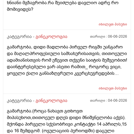
ხნიანი მგზავრობა.რა შეიძლება დავლიო ადრე რო
უნდაცკვების სახით რომ ვმართო ციკლის დღეები?
მომივიდეს?
იხილეთ
პასუხი
კატეგორია -
გინეკოლოგია
თარიღი :
06-06-2026
გამარჯობა, დიდი მადლობა პირველ რიგში უანგარო
და მაღალპროფესიული სამსახურისათვის, თითოეული
ადამიანისთვის რომ ეწევით თქვენი საიტის მეშვეობით!
დაინტერესებული ვარ ასეთი რამით_ როგორც ვიცი,
ყოველი ქალი განსაზღვრული კვერცხუჯრედების
რაოდენობით/რიცხვით იბადება. ანუ, გამოდის,
თითოელისთვის, ეს რიცხვი ინდივიდუალურია? რაზეა
იხილეთ
პასუხი
ეს დამოკიდებული?_მისი ჯანმრთელობის
(ჩვილობიდან) რომელ პროცესებზე? ქალის
კატეგორია -
გინეკოლოგია
თარიღი :
04-06-2026
ორგანიზმის/ჯანმრთელობის რომელ თავისებურებებზე
გამარჯობა.(როცა ნახავთ გთხოვთ
რომ დავუშვათ, ზოგიერთ ქალბატონს მეტი
მიპასუხოთ,თითოეულ დღეს დიდი მნიშვნელობა აქვს).
რაოდენობა აქვთ მათ ორგანიზმში
მქონდა პირველი სქესობრივი კონტაქტი 14 აპრილს,15
კვერცხუჯრედებისა, დაბადების პროცესიდან და ზოგს
და 16 შემდგომ. (ოვულაციის პერიოდში) დაცული
კი მცირე? მადლობთ!