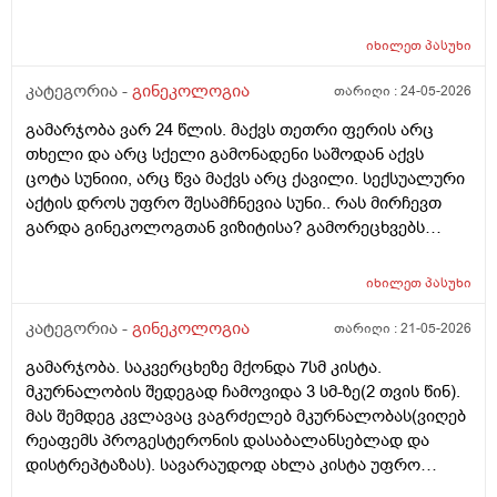
ვარ_ზოგი სპეციალისტი ამბობს რომ უმჯობესია
ჰორმონჩანაცვლებითი თერაპია (სიცოცხლის
იხილეთ
პასუხი
ბოლომდე) რადგან ქალს გულსისხლძარღვთა
დაავადებებსა და ალცჰაიმერის რისკს უმცირებს და
კატეგორია -
გინეკოლოგია
თარიღი :
24-05-2026
ზოგი სპეციალისტი კი ამტკიცებს რომ ეს ქალში
გამარჯობა ვარ 24 წლის. მაქვს თეთრი ფერის არც
სიმსივნურ პროცესებს უწყობს ხელს (საშვილოსნო,
თხელი და არც სქელი გამონადენი საშოდან აქვს
საკვერცხეები და უპირველესად, მკერდი). თუ
ცოტა სუნიიი, არც წვა მაქვს არც ქავილი. სექსუალური
შეიძლება, მითხრათ_დიდი მადლობა
აქტის დროს უფრო შესამჩნევია სუნი.. რას მირჩევთ
გულისხმიერებისთვის!
გარდა გინეკოლოგთან ვიზიტისა? გამორეცხვებს
სანთლებს რა შეიძლება გავიკეთო? და კიდევ
მაინტერესებს პირიდან ამომდის რაღაცნაირი სუნი
იხილეთ
პასუხი
თითქოს და კუჭიდან ამოდის ეს რისი ბრალი შეიძლება
იყოს?
კატეგორია -
გინეკოლოგია
თარიღი :
21-05-2026
გამარჯობა. საკვერცხეზე მქონდა 7სმ კისტა.
მკურნალობის შედეგად ჩამოვიდა 3 სმ-ზე(2 თვის წინ).
მას შემდეგ კვლავაც ვაგრძელებ მკურნალობას(ვიღებ
რეაფემს პროგესტერონის დასაბალანსებლად და
დისტრეპტაზას). სავარაუდოდ ახლა კისტა უფრო
შემცირებული უნდა იყოს. (2 კვირაში მაქვს ექიმთან