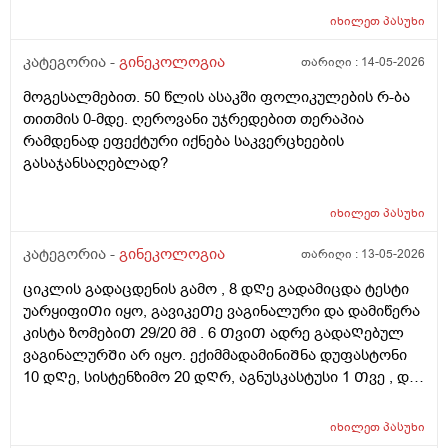
ვიზიტი) მსურს აპარატული მასაჟის - ენდოსფერო
იხილეთ
პასუხი
თერაპიის ჩატარება, რომელიც მთელ სხეულზე
კეთდება და ვიბრაციის მეშვეობით აუმჯობესებს
კატეგორია -
გინეკოლოგია
თარიღი :
14-05-2026
სისხლის მიმოქცევასა და ლიმფოდრენაჟს.
მოგესალმებით. 50 წლის ასაკში ფოლიკულების რ-ბა
მაინტერესებს, მუცლის არეზე დასაშვებია ეს
თითმის 0-მდე. ღეროვანი უჯრედებით თერაპია
პროცედურა?
რამდენად ეფექტური იქნება საკვერცხეების
გასაჯანსაღებლად?
იხილეთ
პასუხი
კატეგორია -
გინეკოლოგია
თარიღი :
13-05-2026
ციკლის გადაცდენის გამო , 8 დᲦე გადამიცდა ტესტი
უარყიფიᲗი იყო, გავიკეᲗე ვაგინალური და დამიწერა
კისტა ზომებიᲗ 29/20 მმ . 6 ᲗვიᲗ ადრე გადაᲦებულ
ვაგინალურᲨი არ იყო. ექიმმადამინიᲨნა დუფასტონი
10 დᲦე, სისტენზიმო 20 დᲦრ, აგნუსკასტუსი 1 Თვე , და
ციკლის მერე გაფამოწმება ეხოზე.
რამდენადსაყურადᲦებოა და Თუ დაეხმარება ეს
იხილეთ
პასუხი
წამლევი გაწოვაᲨი. Თუსხვა ექიმს მივმარᲗო?