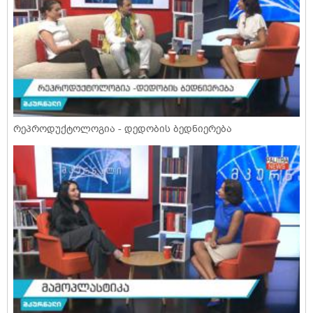
რეპროდუქტოლოგია - დედობის ბედნიერება