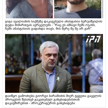
გიგა ავალიანის საქმეზე დაკავებული ანასტასია ბერუაშვილის
დედა მიმართვას ავრცელებს - "რაც ეს ამბავი ჩემს ოჯახს,
ჩემს ანასტასიას გადახდა თავს, მის მერე მე მე არ ვარ"
დაიწყო გამოძიება გიორგი ბარამიძის მიერ ტყვეთა გაცვლის
პროცესის შესახებ გაკეთებულ განცხადებასთან
დაკავშირებით - პროკურატურის განცხადება