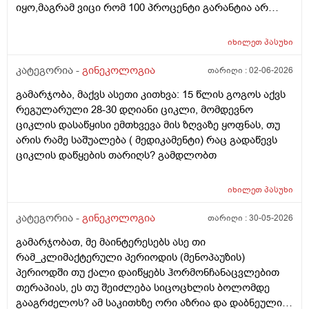
იყო,მაგრამ ვიცი რომ 100 პროცენტი გარანტია არ
არსებობს. მენსტრუაცია(ყოველ შემთხვევაში მე ასე
ვფოქრობ რადგანაც Implantation bleeding არსებობს და
იხილეთ
პასუხი
არ მინდა ავირიო) მქონდა 24 რიცხვში,როგორც
ჩვეულებრივ 3-4 დღე,მაგრამ ადრე
კატეგორია -
გინეკოლოგია
თარიღი :
02-06-2026
მომივიდა,ველოდებოდი 1 კვირის ან 10 დღის მერე.
გამარჯობა, მაქვს ასეთი კითხვა: 15 წლის გოგოს აქვს
მალევე ვირუსი შემხვდა,სიცხე,გულისრევის
რეგულარული 28-30 დღიანი ციკლი, მომდევნო
შეგრძნებაც მქონდა. მალევე გავიკეთე
ციკლის დასაწყისი ემთხვევა მის ზღვაზე ყოფნას, თუ
ტესტი,უარყოფითი იყო. ეგ უცნაური შეგრძნება
არის რამე საშუალება ( მედიკამენტი) რაც გადაწევს
რამოდენიმე დღე მქონდა. ახლა მენტრუაციას
ციკლის დაწყების თარიღს? გამდლობთ
ველოდები,მაგრამ არ მომივიდა,შუალედი 28-32 დღე
მაქვს ხოლმე და ახლა გადაცდენაა. (მოგზაურობა
მოქმედებსო,2 კვირის წინ სხვა ქალაქში გავემგვაზრე
იხილეთ
პასუხი
და იქ ვარ 10 საათის სავალი), 3 დღის წინ ტესტი
კატეგორია -
გინეკოლოგია
თარიღი :
30-05-2026
გავიკეთე ისევ უარყოფითია. შემდეგი 1 კვირის
განმავლობაში ვერ ვახერხებ მისვლას ექიმთან. არის
გამარჯობათ, მე მაინტერესებს ასე თი
რაიმე შანსი ფეხმძიმობის? აზრი აქვს განმეორებით
რამ_კლიმაქტერული პერიოდის (მენოპაუზის)
ტესტს? მენტრუაცია რეგულარული მქონდა ხოლმე28-
პერიოდში თუ ქალი დაიწყებს ჰორმონჩანაცვლებით
30 დღე შუალედი.
თერაპიას, ეს თუ შეიძლება სიცოცხლის ბოლომდე
გააგრძელოს? ამ საკითხზე ორი აზრია და დაბნეული