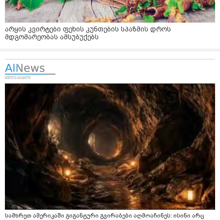
არყის კვირტები ფეხის კუნთების სპაზმის დროს
მდგომარეობას ამსუბუქებს
სამხრეთ ამერიკაში გიგანტური გვირაბები აღმოაჩინეს: ისინი არც