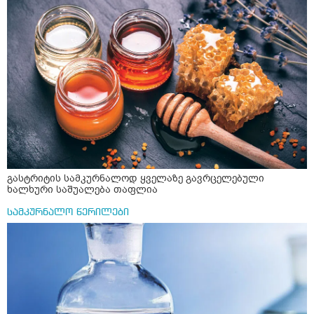
ისებ ასე ვარ თავბრუხვევებით და როგორ მოვიქცეე
არვიცი ბოდიში ცოყა არულად მიწერია
გასტრიტის სამკურნალოდ ყველაზე გავრცელებული
ხალხური საშუალება თაფლია
სამკურნალო წერილები