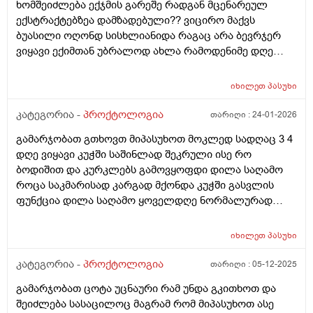
ხომშეიძლება ექჯმის გარეშე რადგან მცენარეულ
ექსტრაქტებზეა დამზადებული?? ვიცირო მაქვს
ბუასილი ოღონდ სისხლიანიდა რაგაც არა ბევრჯერ
ვიყავი ექიმთან უბრალოდ ახლა რამოდენიმე დღე
შეკრული ვიყავი კუჭშიდა დიდი ალბათობით
გამიღიზიანა და კუჭში გასვლის შემდეგ დილა საღამო
იხილეთ
პასუხი
რომ გავიკეთო ხომ შეიიძლება
კატეგორია -
პროქტოლოგია
თარიღი :
24-01-2026
გამარჯობათ გთხოვთ მიპასუხოთ მოკლედ სადღაც 3 4
დღე ვიყავი კუჭში საშინლად შეკრული ისე რო
ბოდიშით და კურკლებს გამოვყოფდი დილა საღამო
როცა საკმარისად კარგად მქონდა კუჭში გასვლის
ფუნქცია დილა საღამო ყოველდღე ნორმალურად
გავდიოდი და ესე რომ დამემართა დავლიე ყაბზობის
საწინაღმდეგო წამალი დაარ მიშველა შემდეგ დავლიე
იხილეთ
პასუხი
და ახლაც ვსვავ 7 დღეა ულტრაბიოტიკის ფხვნნილლს
და მომიწესრიგა შედარებიით უბრალოდ ის არის რომ
კატეგორია -
პროქტოლოგია
თარიღი :
05-12-2025
კუჭშირომ გავედი ერთი განავალი შავი მომეჩვენა თუ
გამარჯობათ ცოტა უცნაური რამ უნდა გკითხოთ და
ყავისფერში იყო შერეული და მეორე ყვითელი ..
შეიძლება სასაცილოც მაგრამ რომ მიპასუხოთ ასე
ნახშირის აბებიარ დამილევია რო შავი ფერი მიეცა და