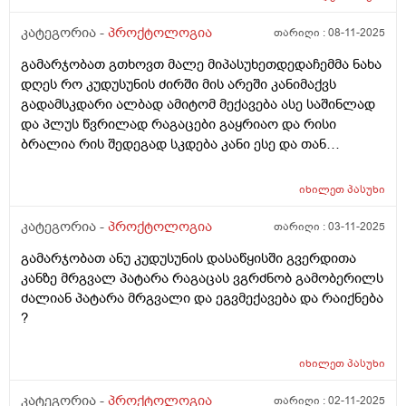
საღამოთითაც ვიბან ხოლმე კუჭში გასვლის შემდეგ და
საწმენდითაც ვიწმენდავ მარა შეილება ბევრჯერ
კატეგორია -
პროქტოლოგია
თარიღი :
08-11-2025
გამობანვის ბრალი იყოს ?წყლით ან რავი საწმენდისან
გამარჯობათ გთხოვთ მალე მიპასუხეთდედაჩემმა ნახა
სხვა რაიმის მიმანიშნებელი ხომ არაა .. ასევე
დღეს რო კუდუსუნის ძირში მის არეში კანიმაქვს
დუნდულების ბოლოში დასაწყისში არა ანუ
გადამსკდარი ალბად ამიტომ მექავება ასე საშინლად
კუდუსუნთან არა ბოლოში სადაც ბოდიშით და
და პლუს წვრილად რაგაცები გაყრიაო და რისი
ყვერების პარი იწყება იქ მუდვიმად მიღიზიანდება კანი
ბრალია რის შედეგად სკდება კანი ესე და თან
და გამობურცული მაქ თითქოს თურმანიძე
გამონაყარი რისი ბრალია სინაფლანოს მაზს ვისვამ
რამდენჯერაც წავისვი ჩამიწყნარდა მარა
და მიშველის? ბიჭივარ
მომენტშირომ ვიწმენდავ მედება რაგაც გამობურცული
იხილეთ
პასუხი
პატარათი ისე არ მაქვს წვა მაგ ადგილის ან ქავილი ან
კატეგორია -
პროქტოლოგია
თარიღი :
03-11-2025
ტკივილი როცა სუფთად ვარ მაგრამ მომენტებში
ვგრძნობ ხოლმე რომ რაგაც მედება იმადგილში
გამარჯობათ ანუ კუდუსუნის დასაწყისში გვერდითა
სადაც აგიხწერეთ და არვიცი დაზუსტებით თუარა
კანზე მრგვალ პატარა რაგაცას ვგრძნობ გამობერილს
მაგრამ ისე მახსოვს რომ ბავშობიდან ასე მაქვს და
ძალიან პატარა მრგვალი და ეგვმექავება და რაიქნება
ადრეც ბევრჯერ მომსვლია მსგავსი შემთხვევა
?
იხილეთ
პასუხი
კატეგორია -
პროქტოლოგია
თარიღი :
02-11-2025