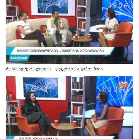
რეპროდუქტოლოგია - დედობის ბედნიერება