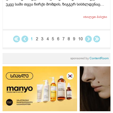
უკვე სამი თვეა ჩირქი მომდის, ზიგჯერ სისხლდენაც
მაქვს კუჭში გასვლის დროს და განსაკუთრებით თავის
დატვირთვის დროს. ექიმთან არ მივსულვარ.
იხილეთ
პასუხი
1
2
3
4
5
6
7
8
9
10
sponsored by
ContentRoom