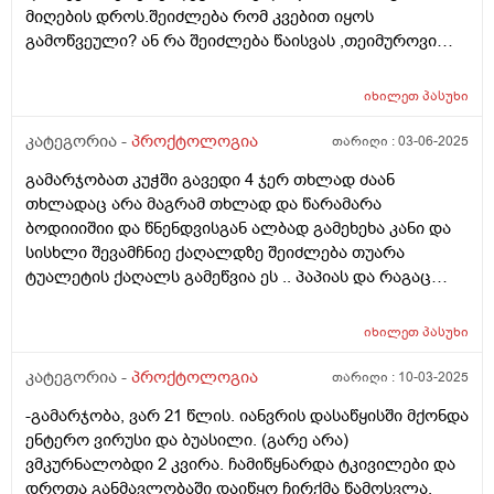
მატრიცაში ვარ და ჩემსთავს ვუჩალიჩებ და იქნებ
მიღების დროს.შეიძლება რომ კვებით იყოს
დამეხმაროთ მადლობა დიდი წინასწარ, ვფიქრობ,
გამოწვეული? ან რა შეიძლება წაისვას ,თეიმუროვი
შესაძლოა ნაწლავის ან ნაღვლის პრობლემა იყოს
მომცეს აფთიაქში და კი შველის იმ პერიოდში.ან
იმიტომ რომ ხანდახან დილას გულის რევის
როგორ უნდა მოიქცეს ,რა შეიძლება იხმაროს
იხილეთ
პასუხი
შეგრძნებაც მაქვს ცოტათი და დილას უფრო შეტევები
მუცლის ვიდრე დღის განმავლობაში და ზოგადად
კატეგორია -
პროქტოლოგია
თარიღი :
03-06-2025
ხილს არ ვჭამ და ჯანსაღად ეს შეიძლება იყოს ამის
თავი რაც ვნახე სიმპტომები ნაწლავის კიბოს გავდა და
გამარჯობათ კუჭში გავედი 4 ჯერ თხლად ძაან
შევშფოთდი 17 ის ეხლა გავხდი და ისეთს არ ვჭამ
თხლადაც არა მაგრამ თხლად და წარამარა
არაფერს ასე რომ ვიყო
ბოდიიიშიი და წნენდვისგან ალბად გამეხეხა კანი და
სისხლი შევამჩნიე ქაღალდზე შეიძლება თუარა
ტუალეტის ქაღალს გამეწვია ეს .. პაპიას და რაგაც
რბილი ტუალეტების ქაღალდებუ რომ იყიდება
ეგენიარა მეორეენაირი მაგას ვხმარობ .ასევე
იხილეთ
პასუხი
მაინტერესებს რომელი საკვები არ შეიძლება
ბუასილის დროს მწარის და მჟავის გარდა .და რომელი
კატეგორია -
პროქტოლოგია
თარიღი :
10-03-2025
შეიძლება ვარ 25წლისბიჭი.
-გამარჯობა, ვარ 21 წლის. იანვრის დასაწყისში მქონდა
ენტერო ვირუსი და ბუასილი. (გარე არა)
ვმკურნალობდი 2 კვირა. ჩამიწყნარდა ტკივილები და
დროთა განმავლობაში დაიწყო ჩირქმა წამოსვლა.