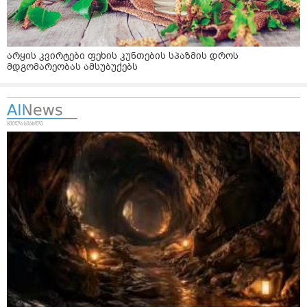
არყის კვირტები ფეხის კუნთების სპაზმის დროს
მდგომარეობას ამსუბუქებს