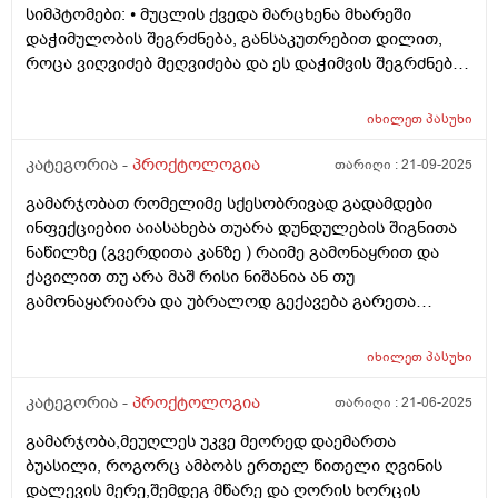
იცის ამისგან გაღიზიანებამ ტკივილი ქავილი ქავილი
სიმპტომები: • მუცლის ქვედა მარცხენა მხარეში
ღამე და კანი მგონი დაწითლებული მაქვს ვარ ბიჭი
დაჭიმულობის შეგრძნება, განსაკუთრებით დილით,
როცა ვიღვიძებ მეღვიძება და ეს დაჭიმვის შეგრძნება
არ მაძინებს თან თითქოს მოშარდვა მინდა თან
შებერილობაა რომელიც მაწუხებს და მისველდება
იხილეთ
პასუხი
საჯდომი მსგავსი შეგრძნებების შემდეგ და ტუალეჩი
რო დავჯდები ვერაფერს ვშვები მაქვს კიდევ. •
კატეგორია -
პროქტოლოგია
თარიღი :
21-09-2025
მოულოდნელი „ბუყბუყი“ მუცელში; • ტუალეტზე
გამარჯობათ რომელიმე სქესობრივად გადამდები
წასვლისას შეგრძნება, რომ ბოლომდე ვერ
ინფექციებიი აიასახება თუარა დუნდულების შიგნითა
ვცარიელდებისავით. • ჭინთების შემდეგ ხშირად
ნაწილზე (გვერდითა კანზე ) რაიმე გამონაყრით და
მინდება ბევრი შარდვა შემდეგ მიღიზიანდება და წვა
ქავილით თუ არა მაშ რისი ნიშანია ან თუ
მიჩნდება. • მუცელი ხმაურობს ხშირად ხან მარცხენა
გამონაყარიარა და უბრალოდ გექავება გარეთა
მხარეს ხან მარჯვენა თითქოს რაღაც უჭირს. • ბოლო
ნაწილი
ორი დღე მქონდა მოთეთრო განავალი შერეული,
შემდეგ ჩვეულებრივად გახდა ხილის ჭამის შემდეგ •
იხილეთ
პასუხი
ზოგჯერ ჰაერის ჩასუნთქვისას მუცელში დაჭიმულობის
კატეგორია -
პროქტოლოგია
თარიღი :
21-06-2025
შეგრძნება და მოშარდვის. • მადა ქრება როცა ასე ვარ
თუმცა როცა დაწყნარდება სიმპტომები რასაც არ ვჭამ,
გამარჯობა,მეუღლეს უკვე მეორედ დაემართა
ორგანიზმი იმის აღდგენას მთხოვს და როცა ავღადგენ
ბუასილი, როგორც ამბობს ერთელ წითელი ღვინის
და კარგად შევჭამ შემდეგ ისევ მეწყება თითქოს
დალევის მერე,შემდეგ მწარე და ღორის ხორცის