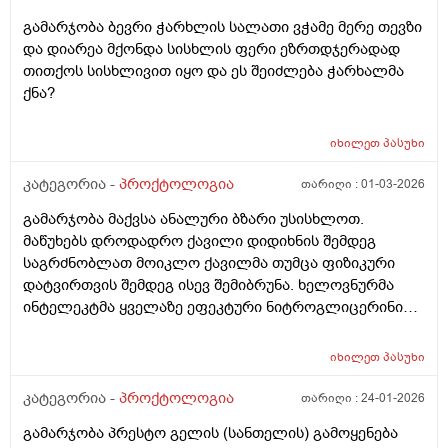
გამარჯობა ბევრი ჭარხლის სალათი ვჭამე მერე თევზი
და დიარეა მქონდა სისხლის ფერი ეზრთდჯერადად
თითქოს სისხლივით იყო და ეს შეიძლება ჭარხალმა
ქნა?
იხილეთ
პასუხი
კატეგორია -
პროქტოლოგია
თარიღი :
01-03-2026
გამარჯობა მაქვსა ანალური ბზარი უსისხლოთ.
მაწუხებს დროდადრო ქავილი დიდიხნის შემდეგ
საგრძნობლათ მოიკლო ქავილმა თუმცა ფიზიკური
დატვირთვის შემდეგ ისევ შემიბრუნა. ხელოვნურმა
ინტელეკტმა ყველაზე ეფეკტური ნიტროგლიცერინის
მალამოაო თუმცა არ იშოვება ქართულ აფთიაქებში
და ზოგადად დიდი სიმწირეა წამლების ამ თემაზე
იხილეთ
პასუხი
ქართულ ბაზარზე. რას მირჩევთ რაიმე ეფეკტური
წამალი თუ იცით ქართულ აფთიაქებში რომ ვიყიდო
კატეგორია -
პროქტოლოგია
თარიღი :
24-01-2026
მადლობა
გამარჯობა პრესტო გელის (სანთელის) გამოყენება