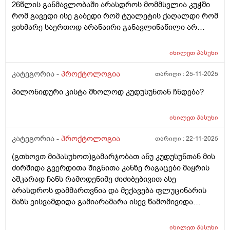
26წლის განმავლობაში არასდროს მომმსვლია კუჭში
არც სისხლიანი არმაქვს განავალი ეს ალბად დიდხანს
რომ გავედი ისე გაბედი რომ ტუალეტის ქაღალდი რომ
შეკრულობის ბრალია თუ ვიტამინს რომელსაც ვიღებ
ვიხმარე საერთოდ არანაირი განავლინაწილი არ
მულტივიტაკინებს ამვილაბისას რომელიც ასევე შავი
დარჩაა გაღალდზე საერთოდ ისე გავედი კუჭში რომ
ფერისაა მაგრამ კუჭში გასვლის შემდეგ ცოტათი
ოდნავი მცირე განავალიც კი არ დარჩა გაღალდზე
მტკივა არა ანალური ხვრელი არამედ ანალური
იხილეთ
პასუხი
არვიცი როგორ აგიხსნათ იმედია ხვდებით მეც
ხვრელის დაბლითს ნაწილი სათესლე პარკის
გაოგნებული დავრჩი თითქოს კუჭშიარცგასულხარო
კატეგორია -
პროქტოლოგია
თარიღი :
25-11-2025
დასაწყისი სადაც იწყება იქ და მაქვს ქავილი
ისე დაჟე ბოდიშით და თითიცაც ვსინჯე მეთქი რახდება
შესაძლოა ბუასილიც გამიღიზიანა და არის თუარა
პილონიდური კისტა მხოლოდ კუდუსუნთან ჩნდება?
თქო მარაა თითზეც არანაირი განავლის ნასახი არ
ისეთი სანთელი რომელიც ექიმის გარეშე შემიძლია
გადავიდა სუფთათ ასეთირამ ხდება? ანთუხდება რამე
გავიკეთო ადრე მითხრა ექიმმა დანიშბულების
საშიში ხოარა ან რას ნიშნავს ეს ან ბუასილის
იხილეთ
პასუხი
გარეშეც შეგიძკია გაიკეთოვო მაგრამ სახელი აგარ
ბრალიხოარა
მახსოვს მენთოლიანია უს სანთელი
კატეგორია -
პროქტოლოგია
თარიღი :
22-11-2025
(გთხოვთ მიპასუხოთ)გამარჯობათ ანუ კუდუსუნთან მის
ძირშიდა გვერდითა შიგნითა კანზე რაგაცები მაყრის
აშკარად ჩანს რამოდენიმე ძიძიბებივით ასე
არასდროს დამმართვნია და მექავება ფლუცინარის
მაზს ვისვამდიდა გამიარამარა ისევ წამომივიდა
თურმანიძის მალამო წავისვი ანთების და თუთქოს
გამიარამარა ისევ წამოვიდა დილითაც და
იხილეთ
პასუხი