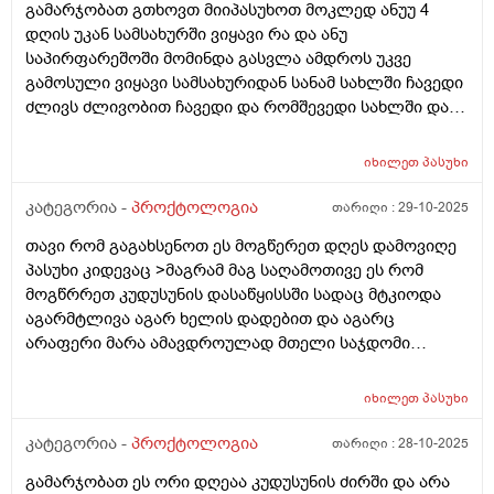
გამარჯობათ გთხოვთ მიიპასუხოთ მოკლედ ანუუ 4
დღის უკან სამსახურში ვიყავი რა და ანუ
საპირფარეშოში მომინდა გასვლა ამდროს უკვე
გამოსული ვიყავი სამსახურიდან სანამ სახლში ჩავედი
ძლივს ძლივობით ჩავედი და რომშევედი სახლში და
გავედი კუჭში საკმაოდ მტკივნეული იყო კუჭში გასვლა
მისმერე დამეწყო ტკივილები ვისვამ თურმანიძის
იხილეთ
პასუხი
მალამოს მაგრამ.მგონი წესივრადაც ვერ ვისვამ
ანალურ ხვრელზე იმიტორო მგონი შედეგი არ მაქვს
კატეგორია -
პროქტოლოგია
თარიღი :
29-10-2025
კუჭში ძალიან ძალიან ცოტას გავდივარ და ხშორად
თავი რომ გაგახსენოთ ეს მოგწერეთ დღეს დამოვიღე
გავდივარ 30 წუთში ისევ მინდება და მოენტებში
პასუხი კიდევაც >მაგრამ მაგ საღამოთივე ეს რომ
ოღონდ სულარა როცა ისევ მადგება ბოდიშით და
მოგწრრეთ კუდუსუნის დასაწყისსში სადაც მტკიოდა
განავალი ისევ მტკივდება რომ მაწვება მაგრამ კუჭში
აგარმტლივა აგარ ხელის დადებით და აგარც
გასვლის მერე ტკივილები მიქრება ტკივილი ძააალიან
არაფერი მარა ამავდროულად მთელი საჯდომი
ძლიერიარ არის მაგრამ ვგრძნობ მოკლედ ტკივილს...
მტკიოდა ხოლმე ყრუდ და მომენტალურად წატეხვა
განავალიარ არის სისხლიანი. და რაც მოვყევი სულ
დუნდულებზე და შიგნითა ნაწილში ასევე კუჭში 5 ჯერ
პირველად სამსახურიდან რომ გამოვედი მაშინ
იხილეთ
პასუხი
გავედი ცოტ ცოტა ისე რო თითქოს ვერ ვიმთავრებდი
მომინდა და სანამ სახლამდე ჩავედი ძლივს შევედი და
გასვლას ადრე ვიყავიასე და ახლაც ასე ვარ
კატეგორია -
პროქტოლოგია
თარიღი :
28-10-2025
კუჭში რომ გავედი მტკივნეული იყო თქო ამისმერე
სანთლებს ვიკეთებდი მაგრამ ახლა ბუასილის მაზს
გაგრძელება რამე შუაშია ამასთან რამე
გამარჯობათ ეს ორი დღეაა კუდუსუნის ძირში და არა
ვისვამ თურმანიძის.. რაიმე ძლიერ ანთებას ხომარ